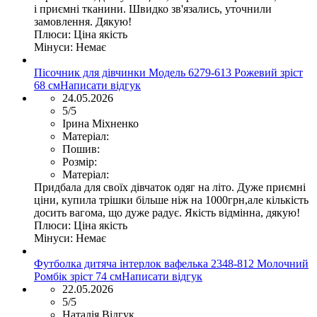
і приємні тканини. Швидко зв'язались, уточнили
замовлення. Дякую!
Плюси:
Ціна якість
Мінуси:
Немає
Пісочник для дівчинки Модель 6279-613 Рожевий зріст
68 см
Написати відгук
24.05.2026
5/5
Ірина Міхненко
Матеріал:
Пошив:
Розмір:
Матеріал:
Придбала для своїх дівчаток одяг на літо. Дуже приємні
ціни, купила трішки більше ніж на 1000грн,але кількість
досить вагома, що дуже радує. Якість відмінна, дякую!
Плюси:
Ціна якість
Мінуси:
Немає
Футболка дитяча інтерлок вафелька 2348-812 Молочний
Ромбік зріст 74 см
Написати відгук
22.05.2026
5/5
Наталія Відгук