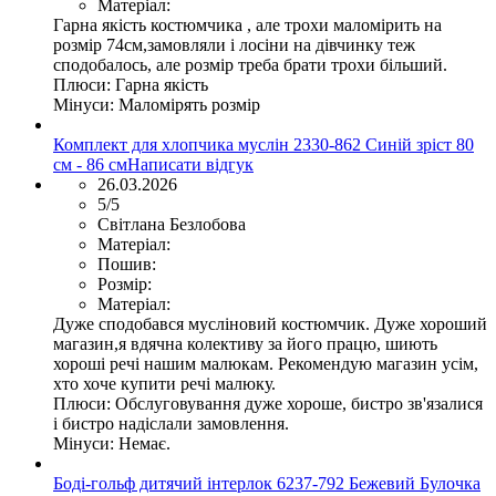
Матеріал:
Гарна якість костюмчика , але трохи маломірить на
розмір 74см,замовляли і лосіни на дівчинку теж
сподобалось, але розмір треба брати трохи більший.
Плюси:
Гарна якість
Мінуси:
Маломірять розмір
Комплект для хлопчика муслін 2330-862 Синій зріст 80
см - 86 см
Написати відгук
26.03.2026
5/5
Світлана Безлобова
Матеріал:
Пошив:
Розмір:
Матеріал:
Дуже сподобався мусліновий костюмчик. Дуже хороший
магазин,я вдячна колективу за його працю, шиють
хороші речі нашим малюкам. Рекомендую магазин усім,
хто хоче купити речі малюку.
Плюси:
Обслуговування дуже хороше, бистро зв'язалися
і бистро надіслали замовлення.
Мінуси:
Немає.
Боді-гольф дитячий інтерлок 6237-792 Бежевий Булочка