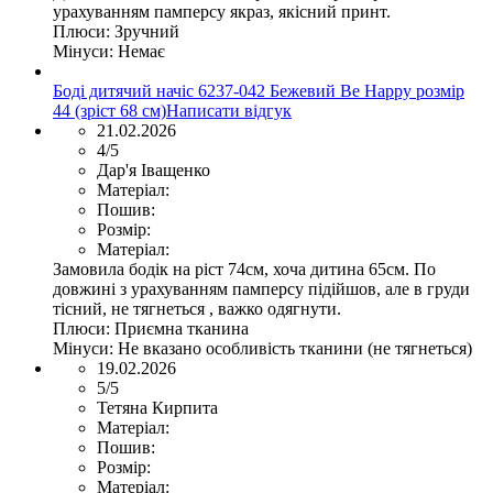
урахуванням памперсу якраз, якісний принт.
Плюси:
Зручний
Мінуси:
Немає
Боді дитячий начіс 6237-042 Бежевий Be Happy розмір
44 (зріст 68 см)
Написати відгук
21.02.2026
4/5
Дар'я Іващенко
Матеріал:
Пошив:
Розмір:
Матеріал:
Замовила бодік на ріст 74см, хоча дитина 65см. По
довжині з урахуванням памперсу підійшов, але в груди
тісний, не тягнеться , важко одягнути.
Плюси:
Приємна тканина
Мінуси:
Не вказано особливість тканини (не тягнеться)
19.02.2026
5/5
Тетяна Кирпита
Матеріал:
Пошив:
Розмір:
Матеріал: