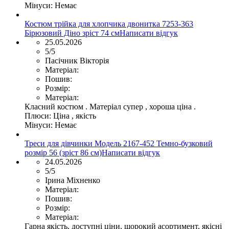
Мінуси:
Немає
Костюм трійка для хлопчика двонитка 7253-363
Бірюзовий Діно зріст 74 см
Написати відгук
25.05.2026
5/5
Пасічник Вікторія
Матеріал:
Пошив:
Розмір:
Матеріал:
Класний костюм . Матеріал супер , хороша ціна .
Плюси:
Ціна , якість
Мінуси:
Немає
Треси для дівчинки Модель 2167-452 Темно-бузковий
розмір 56 (зріст 86 см)
Написати відгук
24.05.2026
5/5
Ірина Міхненко
Матеріал:
Пошив:
Розмір:
Матеріал:
Гарна якість, доступні ціни, шорокий асортимент, якісні