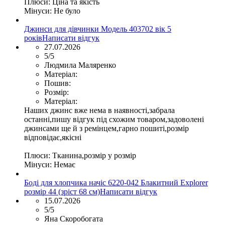
Плюси:
Ціна та якість
Мінуси:
Не було
Джинси для дівчинки Модель 403702 вік 5
років
Написати відгук
27.07.2026
5/5
Людмила Маляренко
Матеріал:
Пошив:
Розмір:
Матеріал:
Наших джинс вже нема в наявності,забрала
останні,пишу відгук під схожим товаром,задоволені
джинсами ще й з ремінцем,гарно пошиті,розмір
відповідає,якісні
Плюси:
Тканина,розмір у розмір
Мінуси:
Немає
Боді для хлопчика начіс 6220-042 Блакитний Explorer
розмір 44 (зріст 68 см)
Написати відгук
15.07.2026
5/5
Яна Скоробогата