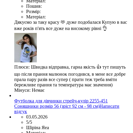
Матеріал:
Пошив:
Розмір:
Матеріал:
Дякуємо за таку красу 🫶 дуже подобалася Купую в вас
вже років п'ять все дуже на високому рівні 👌
Плюси:
Швидка відправка, гарна якість 👍 тут пишуть
що після прання малюнок погодився, в мене все добре
прала пару разів все супер ( прати теж треба вміти
бережливе прання та температура має значення)
Мінуси:
Немає
Футболка для дівчинки стрейч-кулір 2255-451
Соняшники розмір 56 (зріст 92 см - 98 см)
Написати
відгук
03.05.2026
5/5
Шіріна Яеа
Матеріал: