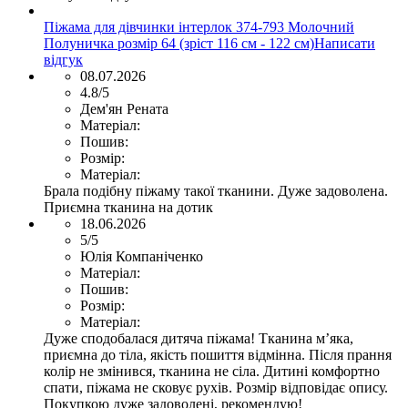
Піжама для дівчинки інтерлок 374-793 Молочний
Полуничка розмір 64 (зріст 116 см - 122 см)
Написати
відгук
08.07.2026
4.8/5
Дем'ян Рената
Матеріал:
Пошив:
Розмір:
Матеріал:
Брала подібну піжаму такої тканини. Дуже задоволена.
Приємна тканина на дотик
18.06.2026
5/5
Юлія Компаніченко
Матеріал:
Пошив:
Розмір:
Матеріал:
Дуже сподобалася дитяча піжама! Тканина м’яка,
приємна до тіла, якість пошиття відмінна. Після прання
колір не змінився, тканина не сіла. Дитині комфортно
спати, піжама не сковує рухів. Розмір відповідає опису.
Покупкою дуже задоволені, рекомендую!