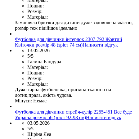
Матеріал:
Пошив:
Розмір:
Матеріал:
Замовляла брючки для дитини дуже задоволена якістю,
розмір теж підійшов ідеально
Футболка для дівчинки інтерлок 2307-792 Жовтий
Квіточки розмір 48 (зріст 74 см)
Написати відгук
13.05.2026
5/5
Галина Бандура
Матеріал:
Пошив:
Розмір:
Матеріал:
Дуже гарна футболочка, приємна тканина на
дотик,прала, якість чудова.
Мінуси:
Немає
Футболка для дівчинки стрейч-кулір 2255-451 Все буде
Україна розмір 56 (зріст 92-98 см)
Написати відгук
03.05.2026
5/5
Шіріна Яеа