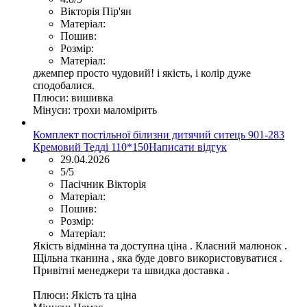
Вікторія Пір'ян
Матеріал:
Пошив:
Розмір:
Матеріал:
джемпер просто чудовий! і якість, і колір дуже
сподобалися.
Плюси:
вишивка
Мінуси:
трохи маломірить
Комплект постільної білизни дитячий ситець 901-283
Кремовий Тедді 110*150
Написати відгук
29.04.2026
5/5
Пасічник Вікторія
Матеріал:
Пошив:
Розмір:
Матеріал:
Якість відмінна та доступна ціна . Класний малюнок .
Щільна тканина , яка буде довго використовуватися .
Привітні менеджери та швидка доставка .
Плюси:
Якість та ціна