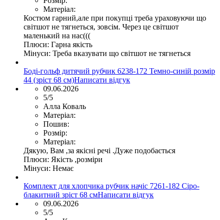
Розмір:
Матеріал:
Костюм гарний,але при покупці треба ураховуючи що
світшот не тягнеться, зовсім. Через це світшот
маленький на нас(((
Плюси:
Гарна якість
Мінуси:
Треба вказувати що світшот не тягнеться
Боді-гольф дитячий рубчик 6238-172 Темно-синій розмір
44 (зріст 68 см)
Написати відгук
09.06.2026
5/5
Алла Коваль
Матеріал:
Пошив:
Розмір:
Матеріал:
Дякую, Вам ,за якісні речі .Дуже подобається
Плюси:
Якість ,розміри
Мінуси:
Немає
Комплект для хлопчика рубчик начіс 7261-182 Сіро-
блакитний зріст 68 см
Написати відгук
09.06.2026
5/5