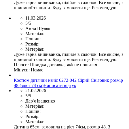
Дуже гарна вишиванка, підійде в садочок. Все якісне, з
приємної тканини. Буду замовляти ще. Рекомендую.
11.03.2026
5/5
Анна Шуляк
Матеріал:
Пошив:
Розмір:
Матеріал:
Дуже гарна вишиванка, підійде в садочок. Все якісне, з
приємної тканини. Буду замовляти ще. Рекомендую.
Плюси:
Швидка доставка, якісне пошиття.
Мінуси:
Немає
Костюм дитячий начіс 6272-042 Сірий Сніговик розмір
48 (зріст 74 см)
Написати відгук
21.02.2026
5/5
Дар'я Іващенко
Матеріал:
Пошив:
Розмір:
Матеріал:
Дитина 65см, замовила на ріст 74см, розмір 48. З