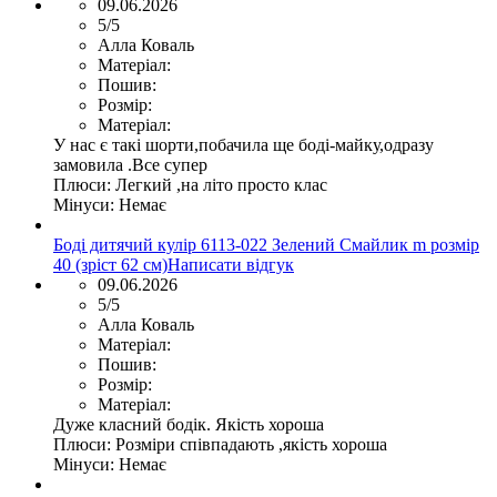
09.06.2026
5/5
Алла Коваль
Матеріал:
Пошив:
Розмір:
Матеріал:
У нас є такі шорти,побачила ще боді-майку,одразу
замовила .Все супер
Плюси:
Легкий ,на літо просто клас
Мінуси:
Немає
Боді дитячий кулір 6113-022 Зелений Смайлик m розмір
40 (зріст 62 см)
Написати відгук
09.06.2026
5/5
Алла Коваль
Матеріал:
Пошив:
Розмір:
Матеріал:
Дуже класний бодік. Якість хороша
Плюси:
Розміри співпадають ,якість хороша
Мінуси:
Немає