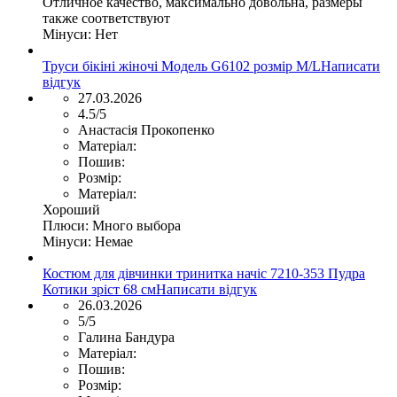
Отличное качество, максимально довольна, размеры
также соответствуют
Мінуси:
Нет
Труси бікіні жіночі Модель G6102 розмір М/L
Написати
відгук
27.03.2026
4.5/5
Анастасія Прокопенко
Матеріал:
Пошив:
Розмір:
Матеріал:
Хороший
Плюси:
Много выбора
Мінуси:
Немае
Костюм для дівчинки тринитка начіс 7210-353 Пудра
Котики зріст 68 см
Написати відгук
26.03.2026
5/5
Галина Бандура
Матеріал:
Пошив:
Розмір: