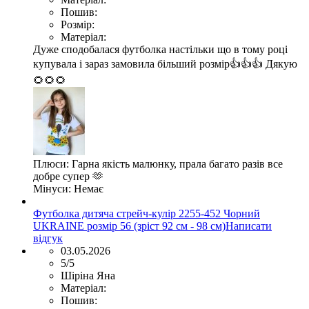
Пошив:
Розмір:
Матеріал:
Дуже сподобалася футболка настільки що в тому році
купувала і зараз замовила більший розмір👍👍👍 Дякую
🌻🌻🌻
Плюси:
Гарна якість малюнку, прала багато разів все
добре супер 🫶
Мінуси:
Немає
Футболка дитяча стрейч-кулір 2255-452 Чорний
UKRAINE розмір 56 (зріст 92 см - 98 см)
Написати
відгук
03.05.2026
5/5
Шіріна Яна
Матеріал:
Пошив: