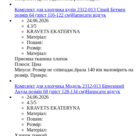
Комплект для хлопчика кулір 2312-013 Сірий Бетмен
розмір 64 (зріст 116-122 см)
Написати відгук
24.06.2026
4.3/5
KRAVETS EKATERYNA
Матеріал:
Пошив:
Розмір:
Матеріал:
Приємна тканина хлопок
Плюси:
Ціна
Мінуси:
Розмір не співпадає,брала 140 він маломірить на
розмір. Прикро.
Комплект для хлопчика Модель 2312-013 Бірюзовий
Акула розмір 68 (зріст 128-134 см)
Написати відгук
24.06.2026
4.5/5
KRAVETS EKATERYNA
Матеріал:
Пошив:
Розмір:
Матеріал:
Хлопок тонкий