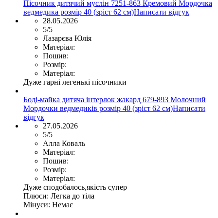
Пісочник дитячий муслін 7251-863 Кремовий Мордочка
ведмедика розмір 40 (зріст 62 см)
Написати відгук
28.05.2026
5/5
Лазарєва Юлія
Матеріал:
Пошив:
Розмір:
Матеріал:
Дуже гарні легенькі пісочники
Боді-майка дитяча інтерлок жакард 679-893 Молочний
Мордочки ведмедиків розмір 40 (зріст 62 см)
Написати
відгук
27.05.2026
5/5
Алла Коваль
Матеріал:
Пошив:
Розмір:
Матеріал:
Дуже сподобалось,якість супер
Плюси:
Легка до тіла
Мінуси:
Немає