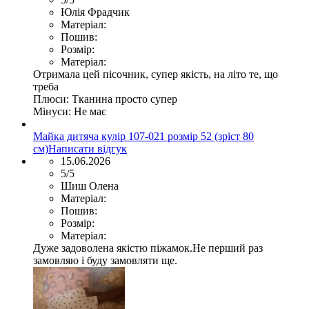
Юлія Фрадчик
Матеріал:
Пошив:
Розмір:
Матеріал:
Отримала цей пісочник, супер якість, на літо те, що
треба
Плюси:
Тканина просто супер
Мінуси:
Не має
Майка дитяча кулір 107-021 розмір 52 (зріст 80
см)
Написати відгук
15.06.2026
5/5
Шиш Олена
Матеріал:
Пошив:
Розмір:
Матеріал:
Дуже задоволена якістю піжамок.Не перший раз
замовляю і буду замовляти ще.