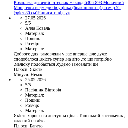
Комплект дитячий інтерлок жакард 6305-893 Молочний
Мордочки ведмедиків уцінка (брак полотна) розмір 52
(зріст 80 см)
Написати відгук
27.05.2026
5/5
Алла Коваль
Матеріал:
Пошив:
Розмір:
Матеріал:
Доброго дня ,замовляли у вас вперше ,але дуже
сподобалося ,якість супер ,на літо ,то що потрібно
,малюку подобається ,будемо замовляти ще
Плюси:
Якість
Мінуси:
Немає
25.05.2026
5/5
Пасічник Вікторія
Матеріал:
Пошив:
Розмір:
Матеріал:
Якість хороша та доступна ціна . Тоненький костюмчик ,
класний на літо.
Плюси:
Багато