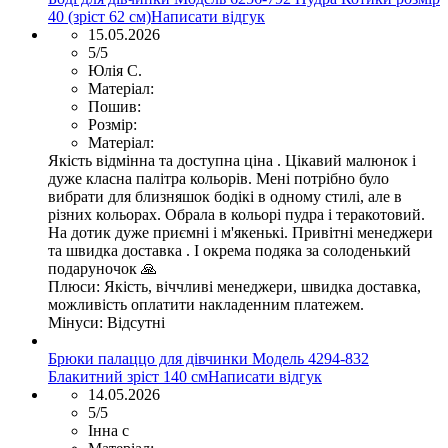
40 (зріст 62 см)
Написати відгук
15.05.2026
5/5
Юлія С.
Матеріал:
Пошив:
Розмір:
Матеріал:
Якість відмінна та доступна ціна . Цікавий малюнок і
дуже класна палітра кольорів. Мені потрібно було
вибрати для близняшок бодікі в одному стилі, але в
різних кольорах. Обрала в кольорі пудра і теракотовий.
На дотик дуже приємні і м'якенькі. Привітні менеджери
та швидка доставка . І окрема подяка за солоденький
подаруночок 🙏
Плюси:
Якість, віччливі менеджери, швидка доставка,
можливість оплатити накладенним платежем.
Мінуси:
Відсутні
Брюки палаццо для дівчинки Модель 4294-832
Блакитний зріст 140 см
Написати відгук
14.05.2026
5/5
Інна с