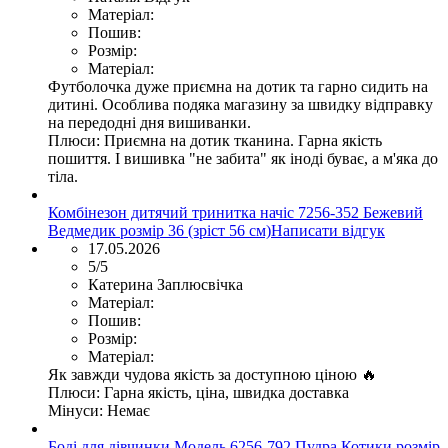
Матеріал:
Пошив:
Розмір:
Матеріал:
Футболочка дуже приємна на дотик та гарно сидить на
дитині. Особлива подяка магазину за швидку відправку
на передодні дня вишиванки.
Плюси:
Приємна на дотик тканина. Гарна якість
пошиття. І вишивка "не забита" як іноді буває, а м'яка до
тіла.
Комбінезон дитячий тринитка начіс 7256-352 Бежевий
Ведмедик розмір 36 (зріст 56 см)
Написати відгук
17.05.2026
5/5
Катерина Заплюсвічка
Матеріал:
Пошив:
Розмір:
Матеріал:
Як завжди чудова якість за доступною ціною 🔥
Плюси:
Гарна якість, ціна, швидка доставка
Мінуси:
Немає
Боді для дівчинки Модель 6256-792 Пудра Котики розмір