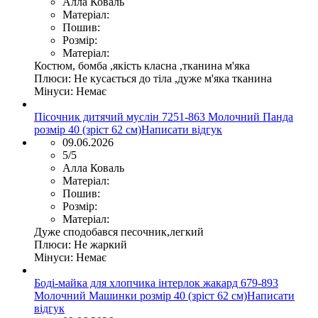
Алла Коваль
Матеріал:
Пошив:
Розмір:
Матеріал:
Костюм, бомба ,якість класна ,тканина м'яка
Плюси:
Не кусається до тіла ,дуже м'яка тканина
Мінуси:
Немає
Пісочник дитячий муслін 7251-863 Молочний Панда
розмір 40 (зріст 62 см)
Написати відгук
09.06.2026
5/5
Алла Коваль
Матеріал:
Пошив:
Розмір:
Матеріал:
Дуже сподобався песочник,легкий
Плюси:
Не жаркий
Мінуси:
Немає
Боді-майка для хлопчика інтерлок жакард 679-893
Молочний Машинки розмір 40 (зріст 62 см)
Написати
відгук