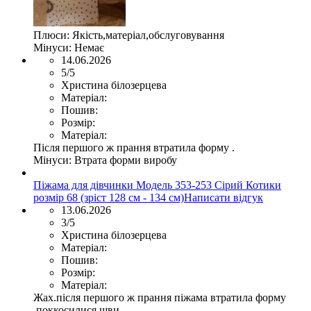
Плюси:
Якість,матеріал,обслуговування
Мінуси:
Немає
14.06.2026
5/5
Христина білозерцева
Матеріал:
Пошив:
Розмір:
Матеріал:
Після першого ж прання втратила форму .
Мінуси:
Втрата форми виробу
Піжама для дівчинки Модель 353-253 Сірий Котики
розмір 68 (зріст 128 см - 134 см)
Написати відгук
13.06.2026
3/5
Христина білозерцева
Матеріал:
Пошив:
Розмір:
Матеріал:
Жах.після першого ж прання піжама втратила форму
.поккосилися шви