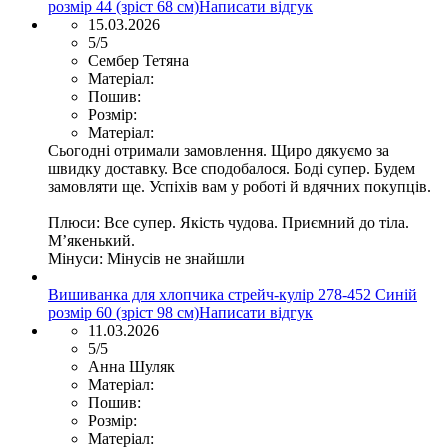
розмір 44 (зріст 68 см)
Написати відгук
15.03.2026
5/5
Сембер Тетяна
Матеріал:
Пошив:
Розмір:
Матеріал:
Сьогодні отримали замовлення. Щиро дякуємо за
швидку доставку. Все сподобалося. Боді супер. Будем
замовляти ще. Успіхів вам у роботі й вдячних покупців.
Плюси:
Все супер. Якість чудова. Приємний до тіла.
Мʼякенький.
Мінуси:
Мінусів не знайшли
Вишиванка для хлопчика стрейч-кулір 278-452 Синій
розмір 60 (зріст 98 см)
Написати відгук
11.03.2026
5/5
Анна Шуляк
Матеріал:
Пошив:
Розмір:
Матеріал: