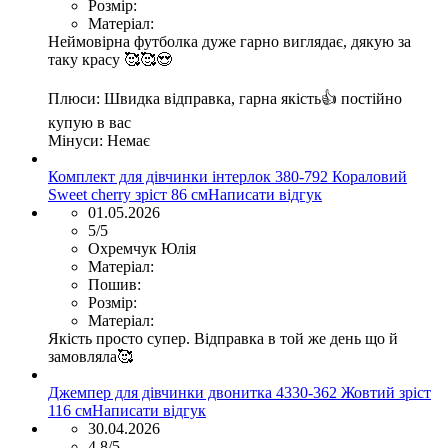
Розмір:
Матеріал:
Неймовірна футболка дуже гарно виглядає, дякую за
таку красу 🥰🥰😍
Плюси:
Швидка відправка, гарна якість👍 постійно
купую в вас
Мінуси:
Немає
Комплект для дівчинки інтерлок 380-792 Кораловий
Sweet cherry зріст 86 см
Написати відгук
01.05.2026
5/5
Охремчук Юлія
Матеріал:
Пошив:
Розмір:
Матеріал:
Якість просто супер. Відправка в той же день що й
замовляла🥰
Джемпер для дівчинки двонитка 4330-362 Жовтий зріст
116 см
Написати відгук
30.04.2026
4.8/5