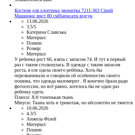
Костюм для хлопчика двонитка 7211-363 Сірий
Машинки зріст 80 см
Написати відгук
13.06.2026
3.5/5
Катерина Славська
Матеріал:
Пошив:
Розмір:
Матеріал:
У ребенка рост 66, взяла с запасом 74. И тут я первый
раз с таким столкнулась. В одежду с таким запасом
роста, я еле одела своего ребёнка. Хоть бы
перезванивали и говорили об особенностях своего
пошива, что одежда маломерит . Я конечно брала ради
фотосессии, но всё равно, хотелось бы не один раз
ребенку одеть
Плюси:
Х/б тоненькая ткань
Мінуси:
Ткань хоть и трикотаж, но абсолютно не тянется
10.06.2026
4.3/5
Анжела Філей
Матеріал:
Пошив: