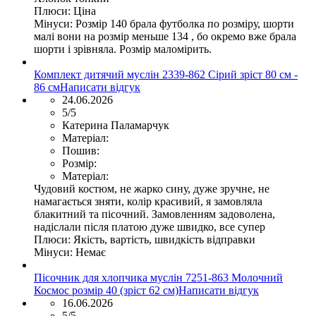
Плюси:
Ціна
Мінуси:
Розмір 140 брала футболка по розміру, шорти
малі вони на розмір меньше 134 , бо окремо вже брала
шорти і зрівняла. Розмір маломірить.
Комплект дитячий муслін 2339-862 Сірий зріст 80 см -
86 см
Написати відгук
24.06.2026
5/5
Катерина Паламарчук
Матеріал:
Пошив:
Розмір:
Матеріал:
Чудовий костюм, не жарко сину, дуже зручне, не
намагається зняти, колір красивий, я замовляла
блакитний та пісочний. Замовленням задоволена,
надіслали після платою дуже швидко, все супер
Плюси:
Якість, вартість, швидкість відправки
Мінуси:
Немає
Пісочник для хлопчика муслін 7251-863 Молочний
Космос розмір 40 (зріст 62 см)
Написати відгук
16.06.2026
5/5