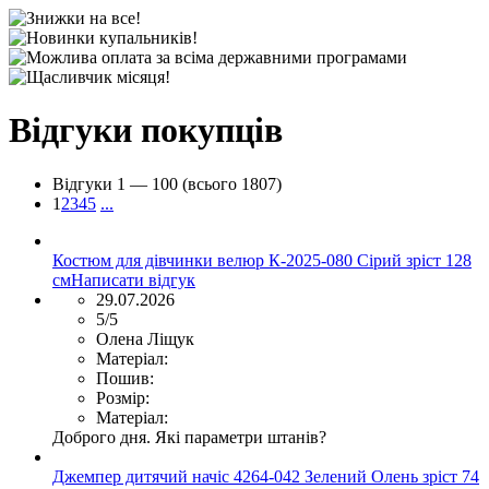
Відгуки покупців
Відгуки
1 —
100
(всього 1807)
1
2
3
4
5
...
Костюм для дівчинки велюр К-2025-080 Сірий зріст 128
см
Написати відгук
29.07.2026
5/5
Олена Ліщук
Матеріал:
Пошив:
Розмір:
Матеріал:
Доброго дня. Які параметри штанів?
Джемпер дитячий начіс 4264-042 Зелений Олень зріст 74