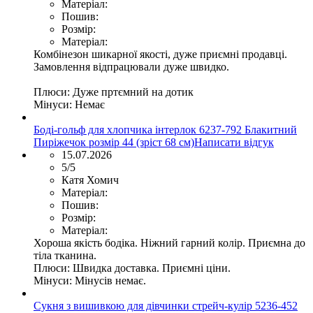
Матеріал:
Пошив:
Розмір:
Матеріал:
Комбінезон шикарної якості, дуже приємні продавці.
Замовлення відпрацювали дуже швидко.
Плюси:
Дуже пртємний на дотик
Мінуси:
Немає
Боді-гольф для хлопчика інтерлок 6237-792 Блакитний
Пиріжечок розмір 44 (зріст 68 см)
Написати відгук
15.07.2026
5/5
Катя Хомич
Матеріал:
Пошив:
Розмір:
Матеріал:
Хороша якість бодіка. Ніжний гарний колір. Приємна до
тіла тканина.
Плюси:
Швидка доставка. Приємні ціни.
Мінуси:
Мінусів немає.
Сукня з вишивкою для дівчинки стрейч-кулір 5236-452