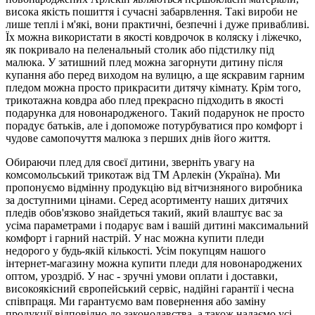
висока якість пошиття і сучасні забарвлення. Такі вироби не
лише теплі і м'які, вони практичні, безпечні і дуже привабливі.
Їх можна використати в якості ковдрочок в коляску і ліжечко,
як покривало на пеленальный столик або підстилку під
малюка. У затишний плед можна загорнути дитину після
купання або перед виходом на вулицю, а ще яскравим гарним
пледом можна просто прикрасити дитячу кімнату. Крім того,
трикотажна ковдра або плед прекрасно підходить в якості
подарунка для новонародженого. Такий подарунок не просто
порадує батьків, але і допоможе потурбуватися про комфорт і
чудове самопочуття малюка з перших днів його життя.
Обираючи плед для своєї дитини, зверніть увагу на
комсомольський трикотаж від ТМ Арлекін (Україна). Ми
пропонуємо відмінну продукцію від вітчизняного виробника
за доступними цінами. Серед асортименту наших дитячих
пледів обов'язково знайдеться такий, який влаштує вас за
усіма параметрами і подарує вам і вашій дитині максимальний
комфорт і гарний настрій. У нас можна купити пледи
недорого у будь-якій кількості. Усім покупцям нашого
інтернет-магазину можна купити пледи для новонароджених
оптом, уроздріб. У нас - зручні умови оплати і доставки,
високоякісний європейський сервіс, надійні гарантії і чесна
співпраця. Ми гарантуємо вам повернення або заміну
продукції відповідно до законодавства, а також надаємо усі