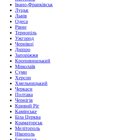
Івано-Франківськ
Луцьк
Львів
Одеса
Рівне
Тернопіль
Ужгород
Чернівці
Дніпро
Запоріжжя
Кропивницький
Миколаїв
Суми
Херсон
Хмельницький
Черкаси
Полтава
Чернігів
Кривий Ріг
Камінське
Біла Церква
Краматорськ
Мелітополь
Нікополь
Бердянськ