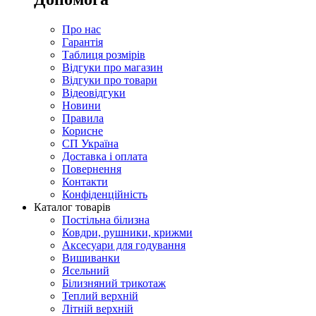
Про нас
Гарантія
Таблиця розмірів
Відгуки про магазин
Відгуки про товари
Відеовідгуки
Новини
Правила
Корисне
СП Україна
Доставка і оплата
Повернення
Контакти
Конфіденційність
Каталог товарів
Постільна білизна
Ковдри, рушники, крижми
Аксесуари для годування
Вишиванки
Ясельний
Білизняний трикотаж
Теплий верхній
Літній верхній