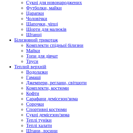
Сукні для новонароджених
Футболки, майки
Царапки
Чоловічки
Шапочки, чіпці
Шорти для малюків
Штанці
Білизняний трикотаж
Комплекти спідньої білизни
Майки
Топи для дівчат
Труси
Теплий верхній
Водолазки
Гамаші
Джемпери, реглани, світшоти
Комплекти, костюми
Кофти
Сарафани демісезон/зима
Сорочки
Спортивні костюми
Сукні демісезон/зима
Теплі туніки
Теплі халати
Штани, лосини