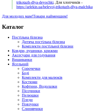
trikotazh-dlya-devochki
. Для хлопчиків -
https://arlekin.ua/belevoj-trikotazh-dlya-malchika
Для молодих мам!
Товари найменшим!
Каталог
Постільна білизна
Дитяча постільна білизна
Комплекти постільної білизни
Ковдри, рушники, крижми
Аксесуари для годування
Вишиванки
Ясельний
Cорочечки
Боді
Комплекти для малюків
Костюми
Кофтини, Водолазки
Пісочники
Пелюшки
Пледи
Повзунки
Слинявчики