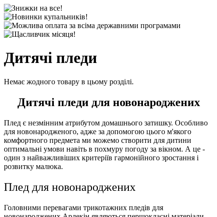
Дитячі пледи
Немає жодного товару в цьому розділі.
Дитячі пледи для новонароджених
Плед є незмінним атрибутом домашнього затишку. Особливо
для новонародженого, адже за допомогою цього м'якого
комфортного предмета ми можемо створити для дитини
оптимальні умови навіть в похмуру погоду за вікном. А це -
один з найважливіших критеріїв гармонійного зростання і
розвитку малюка.
Плед для новонароджених
Головними перевагами трикотажних пледів для
новонароджених Арлекін являються першокласні матеріали,