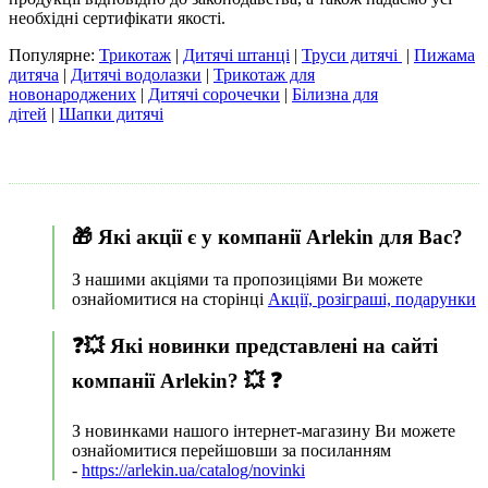
необхідні сертифікати якості.
Популярне:
Трикотаж
|
Дитячі штанці
|
Труси дитячі
|
Пижама
дитяча
|
Дитячі водолазки
|
Трикотаж для
новонароджених
|
Дитячі сорочечки
|
Білизна для
дітей
|
Шапки дитячі
🎁 Які акції є у ​​компанії Arlekin для Вас?
З нашими акціями та пропозиціями Ви можете
ознайомитися на сторінці
Акції, розіграші, подарунки
❓💥 Які новинки представлені на сайті
компанії Arlekin? 💥 ❓
З новинками нашого інтернет-магазину Ви можете
ознайомитися перейшовши за посиланням
-
https://arlekin.ua/catalog/novinki