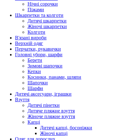
Нічні сорочки
Піжами
Шкарпетки та колготи
Дитячі шкарпетки
Жіночі шкарпетки
Колготи
В'язані вироби
Верхній одяг
Перчатки, рукавички
Головні убори, шарфи
Берети
Зимові шапочки
Кепки
Косинки, панами, шляпи
Шапочки
Шарфи
Дитячі аксесуари, іграшки
Взуття
Дитячі пінетки
Дитяче пляжне взуття
Жіноче пляжне взуття
Капці
Дитячі капці, босоніжки
Жіночі капці
Одяг для дорослих