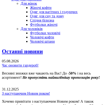
Для жінок
Жіночі кофти
Одяг для вагітних і годуючих
Одяг для сну та дому
Спідня білизна
Футболки жіночі
Для чоловіків
Футболки чоловічі
Чоловічі кофти
Чоловічі штани
Останні новини
05.08.2026
Час оновити гардероб!
Весняні знижки вже чакають на Вас! До
-50%
і на весь
асортимент!
Не пропустіть найвигіднішу пропозицію року!
31.12.2025
З наступаючим Новим роком!
Хочемо привітати з наступаючим Новим роком! А також