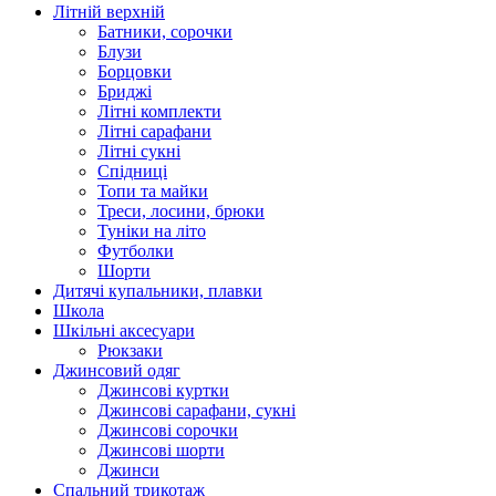
Літній верхній
Батники, сорочки
Блузи
Борцовки
Бриджі
Літні комплекти
Літні сарафани
Літні сукні
Спідниці
Топи та майки
Треси, лосини, брюки
Туніки на літо
Футболки
Шорти
Дитячі купальники, плавки
Школа
Шкільні аксесуари
Рюкзаки
Джинсовий одяг
Джинсові куртки
Джинсові сарафани, сукні
Джинсові сорочки
Джинсові шорти
Джинси
Спальний трикотаж