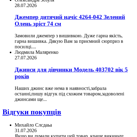
28.07.2026
Джемпер дитячий начіс 4264-042 Зелений
Олень зріст 74 см
Замовили джемпер з вишивкою. Дуже гарна якість,
гарна вишивка. Дякую Вам за приємний сюрприз в
посилці....
Людмила Маляренко
27.07.2026
Джинси для дівчинки Модель 403702 вік 5
років
Наших джинс вже нема в наявності,забрала
останні,пишу відгук під схожим товаром,задоволені
джинсами ще...
Відгуки покупців
Михайло Слсдаьа
31.07.2026
Якщо ви думали купити цей товар, краще викиньте