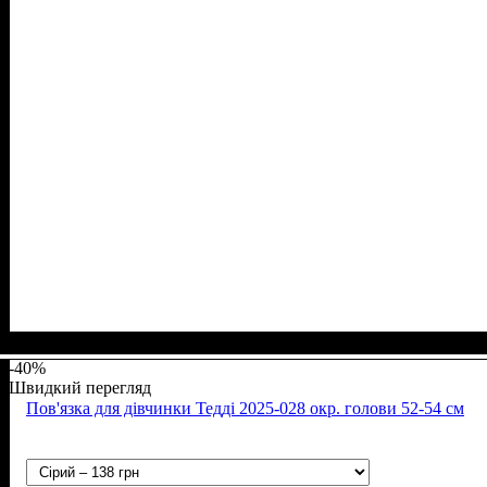
Стать
Матеріал
Полотно
Колір
: Синій, Блакитний, Сірий, Бежевий
: Хлопчик
: Рубчик начіс (94% х/б, 6% лайкра)
: Бавовна, Лайкра
-40%
Швидкий перегляд
Пов'язка для дівчинки Тедді 2025-028 окр. голови 52-54 см