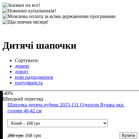
Дитячі шапочки
Сортувати:
дешеві
дорогі
нові надходження
популярність
-40%
Швидкий перегляд
Шапочка дитяча рубчик 2025-131 Однотон Вушка окр.
голови 40-42 см
280
грн
168
грн
Купити