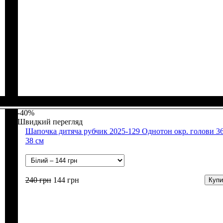
Стать
Матеріал
Полотно
Колір
: Молочний, Персиковий, Рожевий
: Дівчинка
: Стрейч-кулір (94% х/б, 6% лайкра)
: Бавовна, Лайкра
-40%
Швидкий перегляд
Шапочка дитяча рубчик 2025-129 Однотон окр. голови 36
38 см
240
грн
144
грн
Купи