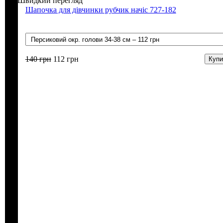
Швидкий перегляд
Шапочка для дівчинки рубчик начіс 727-182
140
грн
112
грн
Купи