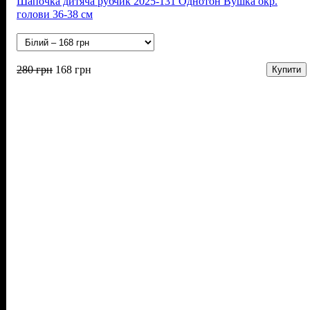
Шапочка дитяча рубчик 2025-131 Однотон Вушка окр.
голови 36-38 см
280
грн
168
грн
Купити