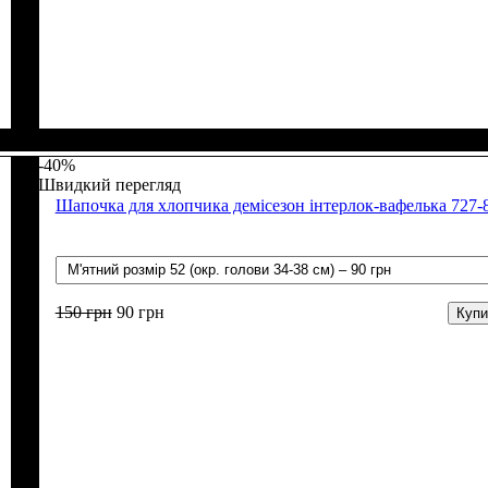
Стать
Матеріал
Полотно
Колір
: Персиковий, Рожевий
: Дівчинка
: Рубчик начіс (94% х/б, 6% лайкра)
: Бавовна, Лайкра
-40%
Швидкий перегляд
Шапочка для хлопчика демісезон інтерлок-вафелька 727-
150
грн
90
грн
Купи