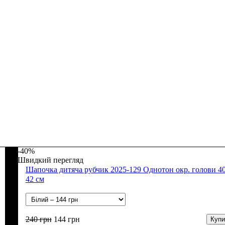
-40%
Швидкий перегляд
Шапочка дитяча рубчик 2025-129 Однотон окр. голови 40
42 см
240
грн
144
грн
Купи