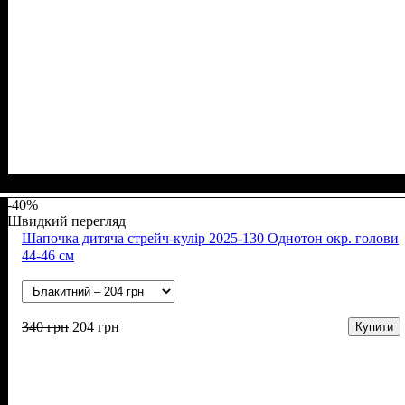
Стать
Матеріал
Полотно
Колір
: Блакитний, Молочний, Сірий
: Дівчинка, Хлопчик
: Стрейч-кулір (94% х/б, 6% лайкра)
: Бавовна, Лайкра
-40%
Швидкий перегляд
Шапочка дитяча стрейч-кулір 2025-130 Однотон окр. голови
44-46 см
340
грн
204
грн
Купити