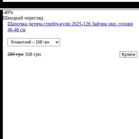
Стать
Матеріал
Полотно
Колір
: Білий, Жовтий, Рожевий, Блакитний, Сірий,
: Дівчинка, Хлопчик
: Рубчик (94% х/б, 6% лайкра)
: Бавовна, Лайкра
Молочний, Бежевий
-40%
Швидкий перегляд
Шапочка дитяча стрейч-кулір 2025-126 Зайчик окр. голови
46-48 см
280
грн
168
грн
Купити