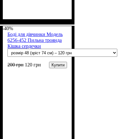
Стать
Матеріал
Полотно
Колір
: Рожевий, Блакитний
: Дівчинка
: Інтерлок (100% х/
: Бавовна
б)
-40%
Боді для дівчинки Модель
6256-452 Пильна троянда
Кішка сердечки
200
грн
120
грн
Купити