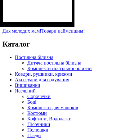
Стать
Матеріал
Полотно
Колір
: Рожевий
: Дівчинка
: Кулір (100% х/б)
: Бавовна
Для молодих мам!
Товари найменшим!
Каталог
Постільна білизна
Дитяча постільна білизна
Комплекти постільної білизни
Ковдри, рушники, крижми
Аксесуари для годування
Вишиванки
Ясельний
Cорочечки
Боді
Комплекти для малюків
Костюми
Кофтини, Водолазки
Пісочники
Пелюшки
Пледи