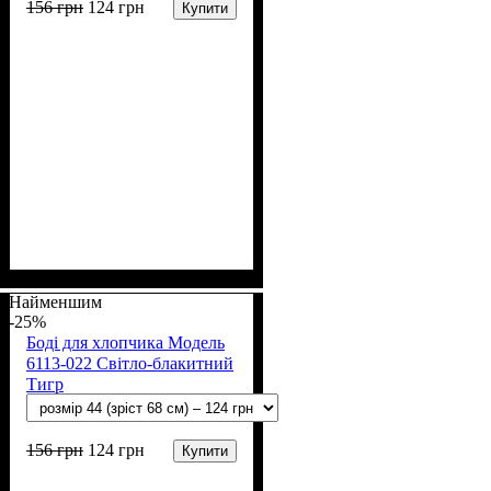
156
грн
124
грн
Купити
Стать
Матеріал
Полотно
Колір
: Блакитний
: Хлопчик
: Кулір (100% х/б)
: Бавовна
Найменшим
-25%
Боді для хлопчика Модель
6113-022 Світло-блакитний
Тигр
156
грн
124
грн
Купити