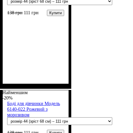
138
грн
111
грн
Купити
Стать
Матеріал
Полотно
Колір
: Рожевий
: Дівчинка
: Кулір (100% х/б)
: Бавовна
Найменшим
-20%
Боді для дівчинки Модель
6140-022 Рожевий з
морозивом
138
грн
111
грн
Купити