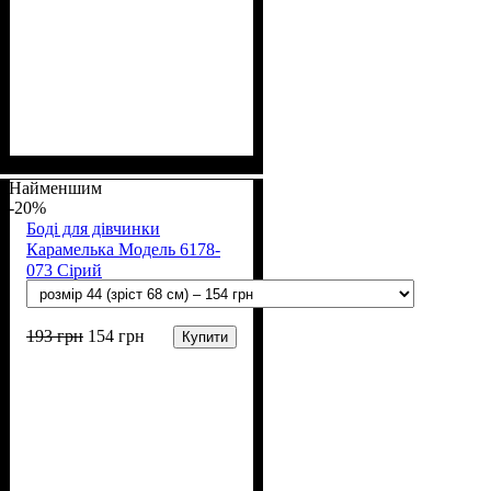
Стать
Матеріал
Полотно
Колір
: Білий
: Дівчинка
: Інтерлок (100% х/
: Бавовна
б)
Найменшим
-20%
Боді для дівчинки
Карамелька Модель 6178-
073 Сірий
193
грн
154
грн
Купити