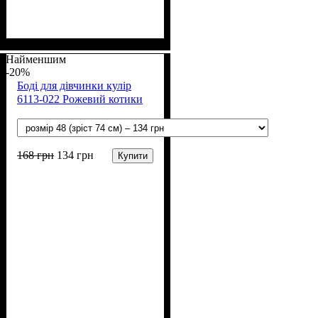
Стать
Матеріал
Полотно
: Дівчинка
: Стрейч-кулір (94%
: Бавовна, Лайкра
х/б, 6% лайкра)
Найменшим
-20%
Боді для дівчинки кулір
6113-022 Рожевий котики
168
грн
134
грн
Купити