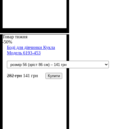
Стать
Матеріал
Полотно
Колір
: Сірий
: Дівчинка
: Інтерлок (100% х/
: Бавовна
б)
Товар тижня
-50%
Боді для дівчинки Кукла
Модель 6193-453
282
грн
141
грн
Купити