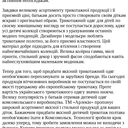
активним непосидькам.
Завдяки великому асортименту трикотажної продукції і її
приємній ціні, батькам досить просто створювати своїм діткам
яскраві і оригінальні образи. Трикотажний одяг для дітей по
своєму зовнішньому вигляду не поступається дорослому, адже
усі дитячі колекції створюються з урахуванням останніх
модних тенденцій. Дизайнери і модельєри люблять
трикотажне полотно, за його приємні властивості. Цей
матеріал добре підходить для втілення і створення
найнезвичайніших колекцій. Велика колірна гамма, милі
принти, стильний декор і зручний фасон сподобаються навіть
найнеслухнянішим маленьким модникам.
Тепер для того, щоб придбати якісний трикотажний одяг
необов'язково переплачувати за зарубіжні бренди. На сьогодні
продукція вітчизняних виробників не поступається по своїй
якості турецькому або європейському трикотажу. Проте
вартість українського трикотажного одягу значно нижча.
Велику популярність у батьків отримав дитячий одяг
комсомольського виробництва. ТМ «Арлекін» пропонує
широкий асортимент якісної і стильної продукції для ваших
діток. Бажаючим придбати якісний дитячий трикотаж полтава
необов'язково їхати в Комсомольск. Технології зробили крок
далеко уперед, тому зробити замовлення можна не виходячи з
будинку. Купити трикотаж полтава можна всього за декілька