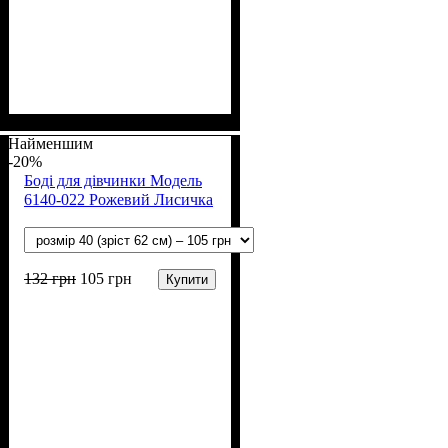
Стать
Матеріал
Полотно
: Хлопчик
: Інтерлок (100% х/
: Бавовна
б)
Найменшим
-20%
Боді для дівчинки Модель
6140-022 Рожевий Лисичка
132
грн
105
грн
Купити