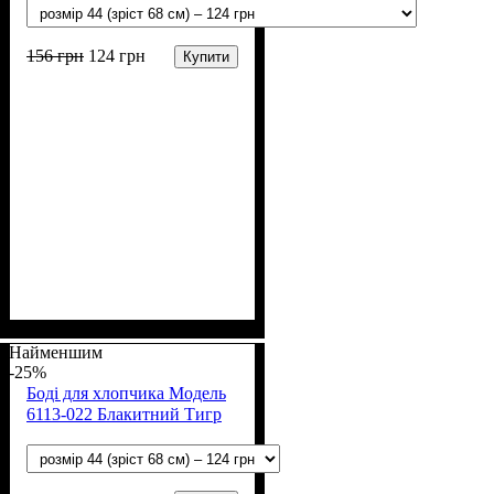
156
грн
124
грн
Купити
Стать
Матеріал
Полотно
Колір
: Бірюзовий
: Хлопчик
: Кулір (100% х/б)
: Бавовна
Найменшим
-25%
Боді для хлопчика Модель
6113-022 Блакитний Тигр