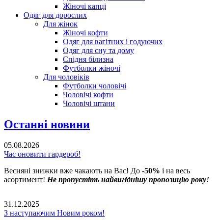
Жіночі капці
Одяг для дорослих
Для жінок
Жіночі кофти
Одяг для вагітних і годуючих
Одяг для сну та дому
Спідня білизна
Футболки жіночі
Для чоловіків
Футболки чоловічі
Чоловічі кофти
Чоловічі штани
Останні новини
05.08.2026
Час оновити гардероб!
Весняні знижки вже чакають на Вас! До
-50%
і на весь
асортимент!
Не пропустіть найвигіднішу пропозицію року!
31.12.2025
З наступаючим Новим роком!