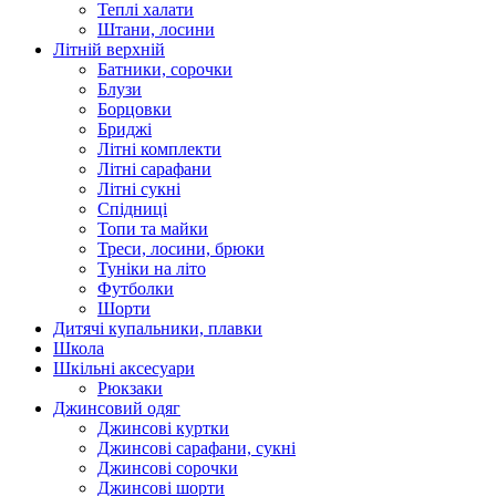
Теплі халати
Штани, лосини
Літній верхній
Батники, сорочки
Блузи
Борцовки
Бриджі
Літні комплекти
Літні сарафани
Літні сукні
Спідниці
Топи та майки
Треси, лосини, брюки
Туніки на літо
Футболки
Шорти
Дитячі купальники, плавки
Школа
Шкільні аксесуари
Рюкзаки
Джинсовий одяг
Джинсові куртки
Джинсові сарафани, сукні
Джинсові сорочки
Джинсові шорти