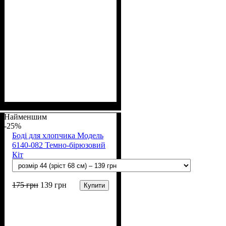
Стать
Матеріал
Полотно
Колір
: Блакитний
: Хлопчик
: Кулір (100% х/б)
: Бавовна
Найменшим
-25%
Боді для хлопчика Модель
6140-082 Темно-бірюзовий
Кіт
175
грн
139
грн
Купити