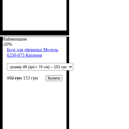
Стать
Матеріал
Полотно
Колір
: Рожевий
: Дівчинка
: Інтерлок (100% х/
: Бавовна
б)
Найменшим
-20%
Боді для дівчинки Модель
6250-073 Кицюня
192
грн
153
грн
Купити