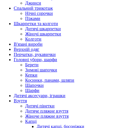
Джинси
Спальний трикотаж
Нічні сорочки
Піжами
Шкарпетки та колготи
Дитячі шкарпетки
Жіночі шкарпетки
Колготи
В'язані вироби
Верхній одяг
Перчатки, рукавички
Головні убори, шарфи
Берети
Зимові шапочки
Кепки
Косинки, панами, шляпи
Шапочки
Шарфи
Дитячі аксесуари, іграшки
Взуття
Дитячі пінетки
Дитяче пляжне взуття
Жіноче пляжне взуття
Капці
Дитячі капці, босоніжки