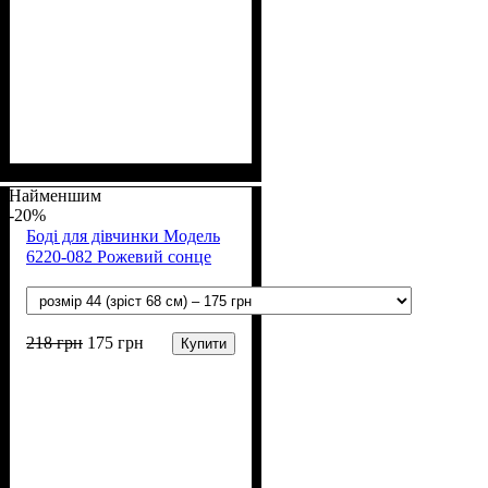
Стать
Матеріал
Полотно
Колір
: Рожевий
: Дівчинка
: Кулір (100% х/б)
: Бавовна
Найменшим
-20%
Боді для дівчинки Модель
6220-082 Рожевий сонце
218
грн
175
грн
Купити