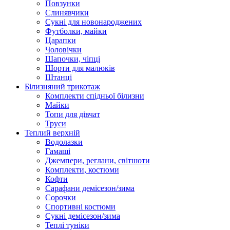
Повзунки
Слинявчики
Сукні для новонароджених
Футболки, майки
Царапки
Чоловічки
Шапочки, чіпці
Шорти для малюків
Штанці
Білизняний трикотаж
Комплекти спідньої білизни
Майки
Топи для дівчат
Труси
Теплий верхній
Водолазки
Гамаші
Джемпери, реглани, світшоти
Комплекти, костюми
Кофти
Сарафани демісезон/зима
Сорочки
Спортивні костюми
Сукні демісезон/зима
Теплі туніки