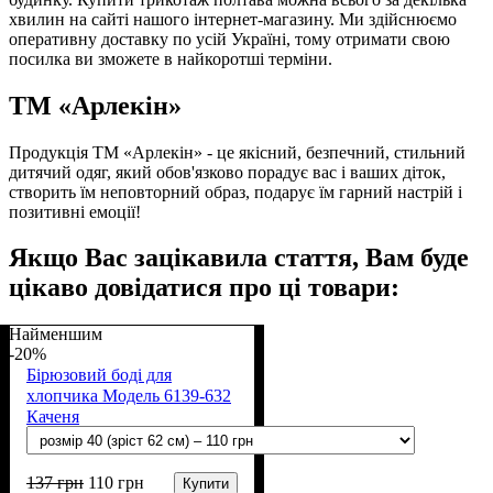
хвилин на сайті нашого інтернет-магазину. Ми здійснюємо
оперативну доставку по усій Україні, тому отримати свою
посилка ви зможете в найкоротші терміни.
ТМ «Арлекін»
Продукція ТМ «Арлекін» - це якісний, безпечний, стильний
дитячий одяг, який обов'язково порадує вас і ваших діток,
створить їм неповторний образ, подарує їм гарний настрій і
позитивні емоції!
Якщо Вас зацікавила стаття, Вам буде
цікаво довідатися про ці товари:
Найменшим
-20%
Бірюзовий боді для
хлопчика Модель 6139-632
Каченя
137
грн
110
грн
Купити