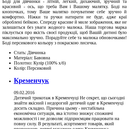
Боді для дівчинки - літній, легкий, дихаючий, зручний та
красивий - ось, що треба Вам і Вашому малятку. Боді на
кнопочках, тому Ваше малятко почуватиме себе зручно й
комфортно. Ніжки та ручки натирати не буде, адже краї
оброблені бейкою. Спереду красиве й миле зображення, яке не
залишиться без уваги жодного малюка. Наша торгова марка
піклується про якість своєї продукції, щоб Вашій дитині було
максимально зручно. Порадуйте себе та малюка обновочками!
Боді персикового кольору з покраскою лисичка.
Стать:
Дівчинка
Матеріал:
Бавовна
Полотно:
Кулір (100% х/б)
Колір:
Персиковий
Кременчук
09.02.2016
Дитячий трикотаж в Кременчуці Не секрет, що сьогодні
знайти якісний і недорогий дитячий одяг в Кременчуці
досить складно. Причина цьому - нестабільна
економічна ситуація, яка істотно знижує споживчі
можливості і не дозволяє підприємцям працювати на
повну силу. В результаті, асортимент товарів, який
пропонують дитячі магазини одягу Кременчука,