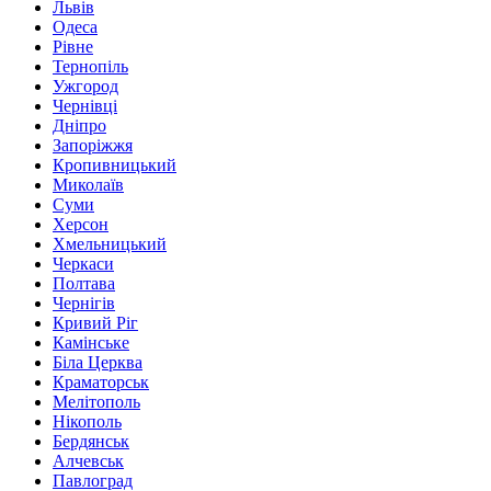
Львів
Одеса
Рівне
Тернопіль
Ужгород
Чернівці
Дніпро
Запоріжжя
Кропивницький
Миколаїв
Суми
Херсон
Хмельницький
Черкаси
Полтава
Чернігів
Кривий Ріг
Камінське
Біла Церква
Краматорськ
Мелітополь
Нікополь
Бердянськ
Алчевськ
Павлоград