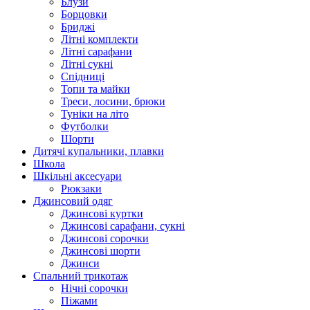
Блузи
Борцовки
Бриджі
Літні комплекти
Літні сарафани
Літні сукні
Спідниці
Топи та майки
Треси, лосини, брюки
Туніки на літо
Футболки
Шорти
Дитячі купальники, плавки
Школа
Шкільні аксесуари
Рюкзаки
Джинсовий одяг
Джинсові куртки
Джинсові сарафани, сукні
Джинсові сорочки
Джинсові шорти
Джинси
Спальний трикотаж
Нічні сорочки
Піжами