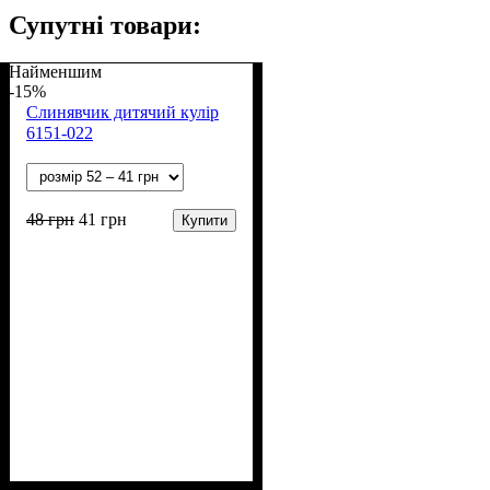
Супутні товари:
Найменшим
-15%
Слинявчик дитячий кулір
6151-022
48
грн
41
грн
Купити