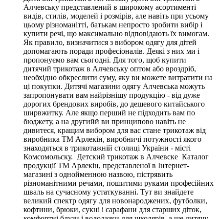
Алчевську представлений в широкому асортименті
видів, стилів, моделей і розмірів, але навіть при усьому
цьому різноманітті, батькам непросто зробити вибір і
купити речі, що максимально відповідають їх вимогам.
Як правило, визначитися з вибором одягу для дітей
допомагають поради професіоналів. Деякі з них ми і
пропонуємо вам сьогодні. Для того, щоб купити
дитячий трикотаж в Алчевську оптом або вроздріб,
необхідно обкреслити суму, яку ви можете витратити на
ці покупки. Дитячі магазини одягу Алчевська можуть
запропонувати вам найрізнішу продукцію - від дуже
дорогих брендових виробів, до дешевого китайського
ширвжитку. Але якщо перший не підходить вам по
бюджету, а на другийй ви принципово навіть не
дивитеся, кращим вибором для вас стане трикотаж від
виробника ТМ Арлекін, виробничі потужності якого
знаходяться в трикотажній столиці України - місті
Комсомольску. Детский трикотаж в Алчевске Каталог
продукції ТМ Арлекін, представленої в Інтернет-
магазині з однойменною назвою, пістрявить
різноманітними речами, пошитими руками професійних
шваль на сучасному устаткуванні. Тут ви знайдете
великий спектр одягу для новонароджених, футболки,
кофтини, брюки, сукні і сарафани для старших діток,
комфортні блузи і водолазки для школярів, а ще дитячу