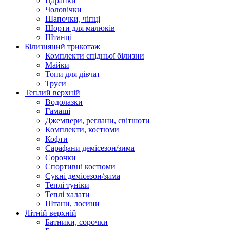
Царапки
Чоловічки
Шапочки, чіпці
Шорти для малюків
Штанці
Білизняний трикотаж
Комплекти спідньої білизни
Майки
Топи для дівчат
Труси
Теплий верхній
Водолазки
Гамаші
Джемпери, реглани, світшоти
Комплекти, костюми
Кофти
Сарафани демісезон/зима
Сорочки
Спортивні костюми
Сукні демісезон/зима
Теплі туніки
Теплі халати
Штани, лосини
Літній верхній
Батники, сорочки