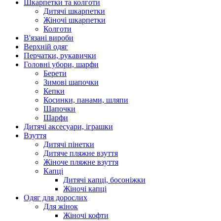
Шкарпетки та колготи
Дитячі шкарпетки
Жіночі шкарпетки
Колготи
В'язані вироби
Верхній одяг
Перчатки, рукавички
Головні убори, шарфи
Берети
Зимові шапочки
Кепки
Косинки, панами, шляпи
Шапочки
Шарфи
Дитячі аксесуари, іграшки
Взуття
Дитячі пінетки
Дитяче пляжне взуття
Жіноче пляжне взуття
Капці
Дитячі капці, босоніжки
Жіночі капці
Одяг для дорослих
Для жінок
Жіночі кофти