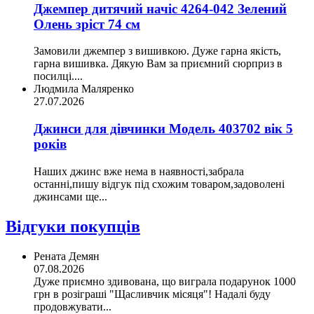
Джемпер дитячий начіс 4264-042 Зелений
Олень зріст 74 см
Замовили джемпер з вишивкою. Дуже гарна якість,
гарна вишивка. Дякую Вам за приємний сюрприз в
посилці....
Людмила Маляренко
27.07.2026
Джинси для дівчинки Модель 403702 вік 5
років
Наших джинс вже нема в наявності,забрала
останні,пишу відгук під схожим товаром,задоволені
джинсами ще...
Відгуки покупців
Рената Демян
07.08.2026
Дуже приємно здивована, що виграла подарунок 1000
грн в розіграші "Щасливчик місяця"! Надалі буду
продовжувати...