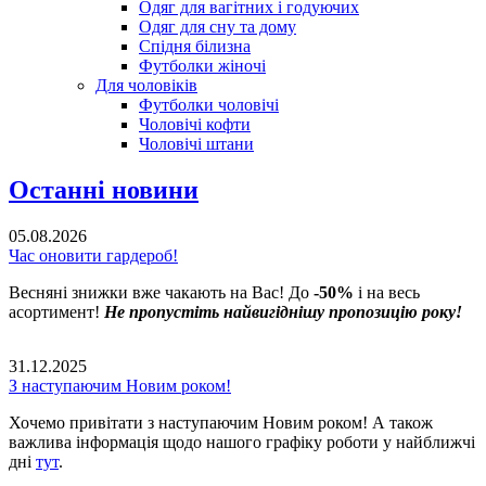
Одяг для вагітних і годуючих
Одяг для сну та дому
Спідня білизна
Футболки жіночі
Для чоловіків
Футболки чоловічі
Чоловічі кофти
Чоловічі штани
Останні новини
05.08.2026
Час оновити гардероб!
Весняні знижки вже чакають на Вас! До
-50%
і на весь
асортимент!
Не пропустіть найвигіднішу пропозицію року!
31.12.2025
З наступаючим Новим роком!
Хочемо привітати з наступаючим Новим роком! А також
важлива інформація щодо нашого графіку роботи у найближчі
дні
тут
.