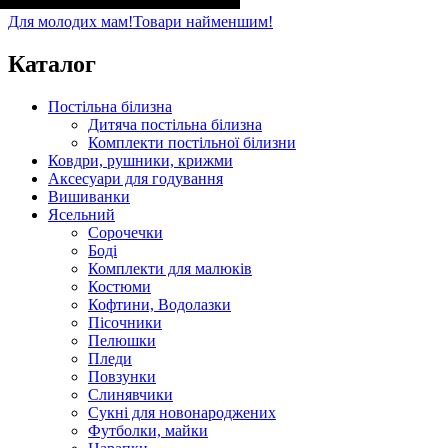
Стать
Матеріал
Полотно
Колір
: Рожевий
: Дівчинка
: Кулір (100% х/б)
: Бавовна
Для молодих мам!
Товари найменшим!
Каталог
Постільна білизна
Дитяча постільна білизна
Комплекти постільної білизни
Ковдри, рушники, крижми
Аксесуари для годування
Вишиванки
Ясельний
Cорочечки
Боді
Комплекти для малюків
Костюми
Кофтини, Водолазки
Пісочники
Пелюшки
Пледи
Повзунки
Слинявчики
Сукні для новонароджених
Футболки, майки