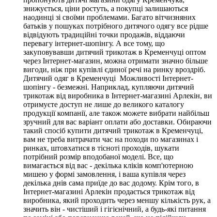
знижується, ціни ростуть, а покупці залишаються
наодинці зі своїми проблемами. Багато вітчизняних
батьків у пошуках потрібного дитячого одягу все рідше
відвідують традиційні точки продажів, віддаючи
перевагу інтернет-шопінгу. А все тому, що
закуповувавши дитячий трикотаж в Кременчуці оптом
через Інтернет-магазин, можна отримати значно більше
вигоди, ніж при купівлі єдиної речі на ринку вроздріб.
Дитячий одяг в Кременчуці Можливості Інтернет-
шопінгу - безмежні. Наприклад, купляючи дитячий
трикотаж від виробника в Інтернет-магазині Арлекін, ви
отримуєте доступ не лише до великого каталогу
продукції компанії, але також можете вибрати найбільш
зручний для вас варіант оплати або доставки. Обираючи
такий спосіб купити дитячий трикотаж в Кременчуці,
вам не треба витрачати час на походи по магазинах і
ринках, штовхатися в тісноті проходів, шукати
потрібний розмір вподобаної моделі. Все, що
вимагається від вас - декілька кліків комп'ютерною
мишею у формі замовлення, і ваша купівля через
декілька днів сама приїде до вас додому. Крім того, в
Інтернет-магазині Арлекін продається трикотаж від
виробника, який проходить через меншу кількість рук, а
значить він - чистіший і гігієнічний, а будь-які питання