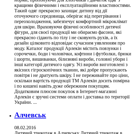
кращими фізичними і експлуатаційними властивостями.
Такий одяг прекрасно захищає дитину від дії
оточуючого середовища, оберігає від перегрівання і
переохолодження, забезпечує комфортний мікроклімат
для шкіри. Враховуючи фізичні особливості дитячої
фігури, для своєї продукції ми обираємо фасони, які
прекрасно сідають по тілу і не сковують рухів, а їх
дизайн цілковито відповідає сучасним уявленням про
моду. Каталог продукції Арлекін містить повзунки і
сорочечки, боди і чоловічки, кофтини і футболки, брюки
і шорти, вишиванки, білизняні вироби, головні убори і
інші категорії дитячого одягу. Усі вироби виготовлені з
якісних гігроскопічних тканин, які добре пропускають
повітря і не дратують шкіру. І не переживайте про ціни,
оскільки вартість продукції ТМ Арлекін досить помірна
і по кишені навіть дуже обережним покупцям.
Додатковим плюсом покупок в Інтернет-магазині
Арлекін є зручні системи оплати і доставка по території
України. ...
Алчевськ
08.02.2016
Дитячий трикотаж в Алчевську Дитячий трикотаж в