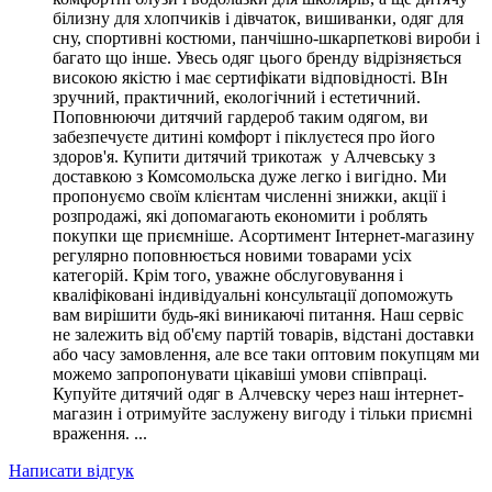
білизну для хлопчиків і дівчаток, вишиванки, одяг для
сну, спортивні костюми, панчішно-шкарпеткові вироби і
багато що інше. Увесь одяг цього бренду відрізняється
високою якістю і має сертифікати відповідності. ВІн
зручний, практичний, екологічний і естетичний.
Поповнюючи дитячий гардероб таким одягом, ви
забезпечуєте дитині комфорт і піклуєтеся про його
здоров'я. Купити дитячий трикотаж у Алчевську з
доставкою з Комсомольска дуже легко і вигідно. Ми
пропонуємо своїм клієнтам численні знижки, акції і
розпродажі, які допомагають економити і роблять
покупки ще приємніше. Асортимент Інтернет-магазину
регулярно поповнюється новими товарами усіх
категорій. Крім того, уважне обслуговування і
кваліфіковані індивідуальні консультації допоможуть
вам вирішити будь-які виникаючі питання. Наш сервіс
не залежить від об'єму партій товарів, відстані доставки
або часу замовлення, але все таки оптовим покупцям ми
можемо запропонувати цікавіші умови співпраці.
Купуйте дитячий одяг в Алчевску через наш інтернет-
магазин і отримуйте заслужену вигоду і тільки приємні
враження. ...
Написати відгук