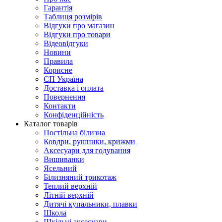
Гарантія
Таблиця розмірів
Відгуки про магазин
Відгуки про товари
Відеовідгуки
Новини
Правила
Корисне
СП Україна
Доставка і оплата
Повернення
Контакти
Конфіденційність
Каталог товарів
Постільна білизна
Ковдри, рушники, крижми
Аксесуари для годування
Вишиванки
Ясельний
Білизняний трикотаж
Теплий верхній
Літній верхній
Дитячі купальники, плавки
Школа
Шкільні аксесуари