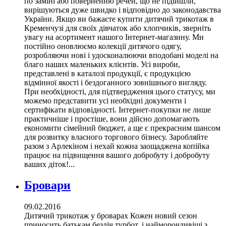
по заміні або поверненню речей, що не підійшли,
вирішуються дуже швидко і відповідно до законодавства
України. Якщо ви бажаєте купити дитячий трикотаж в
Кременчузі для своїх дівчаток або хлопчиків, зверніть
увагу на асортимент нашого Інтернет-магазину. Ми
постійно оновлюємо колекції дитячого одягу,
розробляючи нові і удосконалюючи вподобані моделі на
благо наших маленьких клієнтів. Усі вироби,
представлені в каталозі продукції, є продукцією
відмінної якості і бездоганного зовнішнього вигляду.
При необхідності, для підтвердження цього статусу, ми
можемо представити усі необхідні документи і
сертифікати відповідності. Інтернет-покупки не лише
практичніше і простіше, вони дійсно допомагають
економити сімейний бюджет, а ще є прекрасним шансом
для розвитку власного торгового бізнесу. Заробляйте
разом з Арлекіном і нехай кожна заощаджена копійка
працює на підвищення вашого добробуту і добробуту
ваших діток!...
Бровари
09.02.2016
Дитячий трикотаж у броварах Кожен новий сезон
приносить батькам безліч турбот, і найморочливіші з