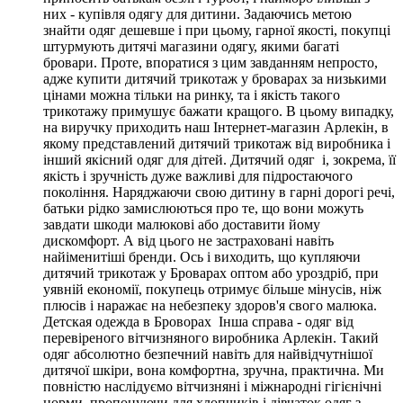
них - купівля одягу для дитини. Задаючись метою
знайти одяг дешевше і при цьому, гарної якості, покупці
штурмують дитячі магазини одягу, якими багаті
бровари. Проте, впоратися з цим завданням непросто,
адже купити дитячий трикотаж у броварах за низькими
цінами можна тільки на ринку, та і якість такого
трикотажу примушує бажати кращого. В цьому випадку,
на виручку приходить наш Інтернет-магазин Арлекін, в
якому представлений дитячий трикотаж від виробника і
інший якісний одяг для дітей. Дитячий одяг і, зокрема, її
якість і зручність дуже важливі для підростаючого
покоління. Наряджаючи свою дитину в гарні дорогі речі,
батьки рідко замислюються про те, що вони можуть
завдати шкоди малюкові або доставити йому
дискомфорт. А від цього не застраховані навіть
найіменитіші бренди. Ось і виходить, що купляючи
дитячий трикотаж у Броварах оптом або уроздріб, при
уявній економії, покупець отримує більше мінусів, ніж
плюсів і наражає на небезпеку здоров'я свого малюка.
Детская одежда в Броворах Інша справа - одяг від
перевіреного вітчизняного виробника Арлекін. Такий
одяг абсолютно безпечний навіть для найвідчутнішої
дитячої шкіри, вона комфортна, зручна, практична. Ми
повністю наслідуємо вітчизняні і міжнародні гігієнічні
норми, пропонуючи для хлопчиків і дівчаток одяг з