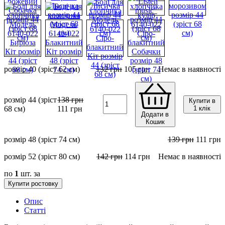
розмір 40 (зріст 62 см)
132
грн
105
грн
Немає в наявності
розмір 44 (зріст
138
грн
Купити в
68 см)
111
грн
1 клік
Додати в
Кошик
розмір 48 (зріст 74 см)
139
грн
111
грн
розмір 52 (зріст 80 см)
142
грн
114
грн
Немає в наявності
по
1
шт. за
Купити ростовку
Опис
Статті