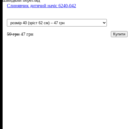
Швидкий перегляд
Слинявчик дитячий начіс 6240-042
59
грн
47
грн
Купити