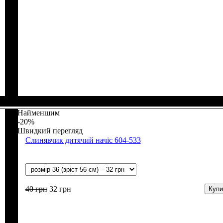
Стать
Матеріал
: Дівчинка, Хлопчик
: Бавовна
Найменшим
-20%
Швидкий перегляд
Слинявчик дитячий начіс 604-533
40
грн
32
грн
Купи