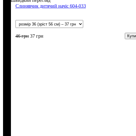
Швидкий перегляд
Слинявчик дитячий начіс 604-033
46
грн
37
грн
Купи