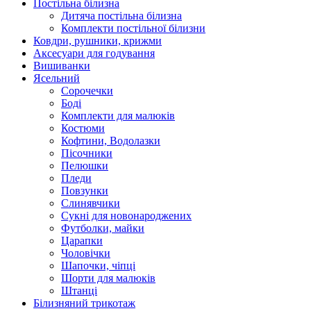
Постільна білизна
Дитяча постільна білизна
Комплекти постільної білизни
Ковдри, рушники, крижми
Аксесуари для годування
Вишиванки
Ясельний
Cорочечки
Боді
Комплекти для малюків
Костюми
Кофтини, Водолазки
Пісочники
Пелюшки
Пледи
Повзунки
Слинявчики
Сукні для новонароджених
Футболки, майки
Царапки
Чоловічки
Шапочки, чіпці
Шорти для малюків
Штанці
Білизняний трикотаж