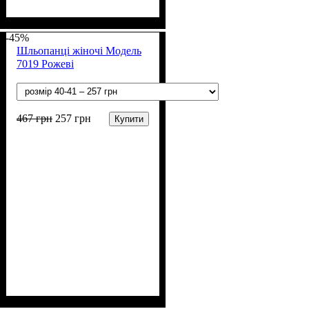
Стать
Полотно
Колір
: Блакитний
: Дівчинка
: ПВХ
-45%
Шльопанці жіночі Модель
7019 Рожеві
467
грн
257
грн
Купити
Стать
Полотно
Колір
: Рожевий
: Дівчинка
: ПВХ