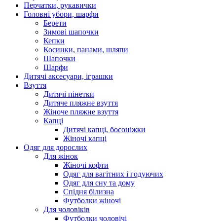
Перчатки, рукавички
Головні убори, шарфи
Берети
Зимові шапочки
Кепки
Косинки, панами, шляпи
Шапочки
Шарфи
Дитячі аксесуари, іграшки
Взуття
Дитячі пінетки
Дитяче пляжне взуття
Жіноче пляжне взуття
Капці
Дитячі капці, босоніжки
Жіночі капці
Одяг для дорослих
Для жінок
Жіночі кофти
Одяг для вагітних і годуючих
Одяг для сну та дому
Спідня білизна
Футболки жіночі
Для чоловіків
Футболки чоловічі