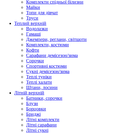
Комплекти спідньої білизни
Майки
Топи для дівчат
Труси
Теплий верхній
Водолазки
Гамаші
Джемпери, реглани, світшоти
Комплекти, костюми
Кофти
Сарафани демісезон/зима
Сорочки
Спортивні костюми
Сукні демісезон/зима
Теплі туніки
Теплі халати
Штани, лосини
Літній верхній
Батники, сорочки
Блузи
Борцовки
Бриджі
Літні комплекти
Літні сарафани
Літні сукні