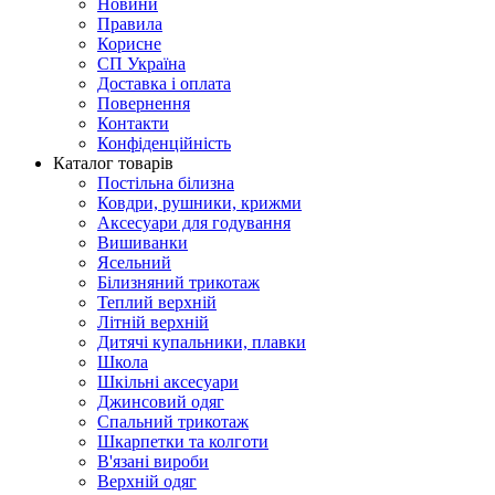
Новини
Правила
Корисне
СП Україна
Доставка і оплата
Повернення
Контакти
Конфіденційність
Каталог товарів
Постільна білизна
Ковдри, рушники, крижми
Аксесуари для годування
Вишиванки
Ясельний
Білизняний трикотаж
Теплий верхній
Літній верхній
Дитячі купальники, плавки
Школа
Шкільні аксесуари
Джинсовий одяг
Спальний трикотаж
Шкарпетки та колготи
В'язані вироби
Верхній одяг