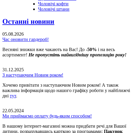
Чоловічі кофти
Чоловічі штани
Останні новини
05.08.2026
Час оновити гардероб!
Весняні знижки вже чакають на Вас! До
-50%
і на весь
асортимент!
Не пропустіть найвигіднішу пропозицію року!
31.12.2025
З наступаючим Новим роком!
Хочемо привітати з наступаючим Новим роком! А також
важлива інформація щодо нашого графіку роботи у найближчі
дні
тут
.
22.05.2024
Ми приймаємо оплату будь-яким способом!
В нашому інтернет-магазині можна придбати речі для Вашої
дитини, розрахувавшись карткою за програмами:
Пакунок