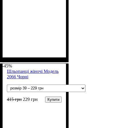
Стать
Полотно
Колір
: Блакитний
: Дівчинка
: ПВХ
-45%
Шльопанці жіночі Модель
2066 Чорні
415
грн
229
грн
Купити