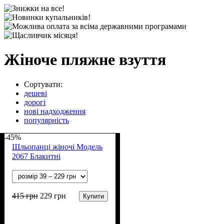
Жіноче пляжне взуття
Сортувати:
дешеві
дорогі
нові надходження
популярність
-45%
Шльопанці жіночі Модель
2067 Блакитні
415
грн
229
грн
Купити