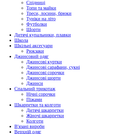
Спідниці
Топи та майки
Треси, лосини, брюки
Туніки на літо
Футболки
Шорти
Дитячі купальники, плавки
Школа
Шкільні аксесуари
Рюкзаки
Джинсовий одяг
Джинсові куртки
Джинсові сарафани, сукні
Джинсові сорочки
Джинсові шорти
Джинси
Спальний трикотаж
Нічні сорочки
Піжами
Шкарпетки та колготи
Дитячі шкарпетки
Жіночі шкарпетки
Колготи
В'язані вироби
Верхній одяг