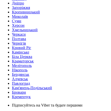
Дніпро
Запоріжжя
Кропивницький
Миколаїв
Суми
Херсон
Хмельницький
Черкаси
Полтава
Чернігів
Кривий Ріг
Камінське
Біла Церква
Краматорськ
Мелітополь
Нікополь
Бердянськ
Алчевськ
Павлоград
Кам'янець-Подільський
Бровари
Кременчук
Підписуйтесь на Viber та будьте першими