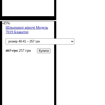
Стать
Полотно
Колір
: М'ятний
: Дівчинка
: ПВХ
-45%
Шльопанці жіночі Модель
7019 Блакитні
467
грн
257
грн
Купити