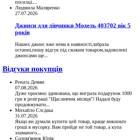
посилці....
Людмила Маляренко
27.07.2026
Джинси для дівчинки Модель 403702 вік 5
років
Наших джинс вже нема в наявності,забрала
останні,пишу відгук під схожим товаром,задоволені
джинсами ще...
Відгуки покупців
Рената Демян
07.08.2026
Дуже приємно здивована, що виграла подарунок 1000
грн в розіграші "Щасливчик місяця"! Надалі буду
продовжувати...
Михайло Слсдаьа
31.07.2026
Якщо ви думали купити цей товар, краще викиньте
гроші в мусорку. Вам прийде не той товар, а купа
зламаного...
Солом'янюк Юлія