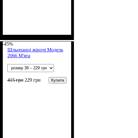
Стать
Полотно
Колір
: Фіолетовий
: Дівчинка
: ПВХ
-45%
Шльопанці жіночі Модель
2066 М'ята
415
грн
229
грн
Купити