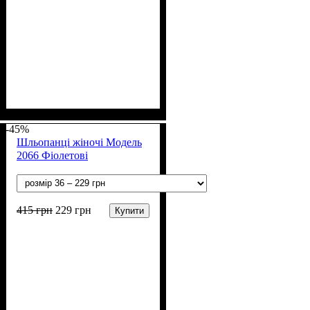
Стать
Полотно
Колір
: Чорний
: Дівчинка
: ПВХ
-45%
Шльопанці жіночі Модель
2066 Фіолетові
415
грн
229
грн
Купити