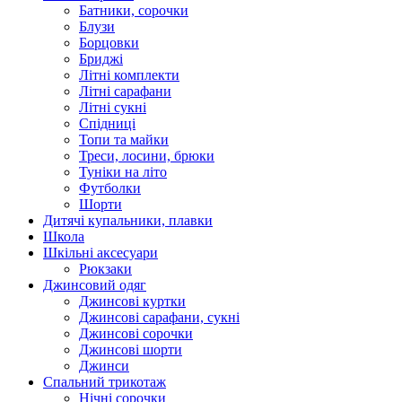
Батники, сорочки
Блузи
Борцовки
Бриджі
Літні комплекти
Літні сарафани
Літні сукні
Спідниці
Топи та майки
Треси, лосини, брюки
Туніки на літо
Футболки
Шорти
Дитячі купальники, плавки
Школа
Шкільні аксесуари
Рюкзаки
Джинсовий одяг
Джинсові куртки
Джинсові сарафани, сукні
Джинсові сорочки
Джинсові шорти
Джинси
Спальний трикотаж
Нічні сорочки