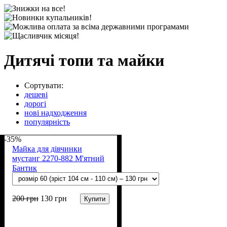
Дитячі топи та майки
Сортувати:
дешеві
дорогі
нові надходження
популярність
-35%
Майка для дівчинки
мустанг 2270-882 М'ятний
Бантик
200
грн
130
грн
Купити