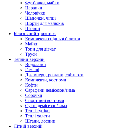
Футболки, майки
Царапки
Чоловічки
Шапочки, чіпці
Шорти для малюків
Штанці
Білизняний трикотаж
Комплекти спідньої білизни
Майки
Топи для дівчат
Труси
Теплий верхній
Водолазки
Гамаші
Джемпери, реглани, світшоти
Комплекти, костюми
Кофти
Сарафани демісезон/зима
Сорочки
Спортивні костюми
Сукні демісезон/зима
Теплі туніки
Теплі халати
Штани, лосини
Літній верхній