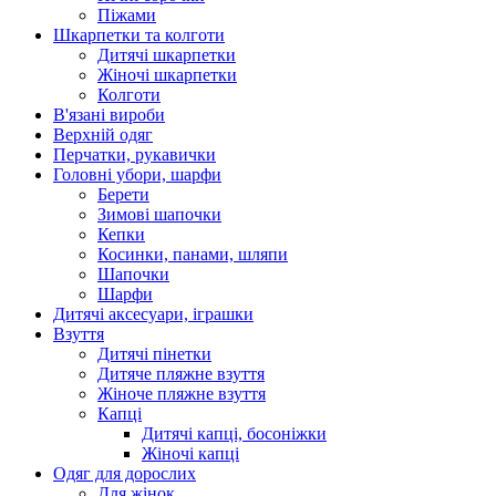
Піжами
Шкарпетки та колготи
Дитячі шкарпетки
Жіночі шкарпетки
Колготи
В'язані вироби
Верхній одяг
Перчатки, рукавички
Головні убори, шарфи
Берети
Зимові шапочки
Кепки
Косинки, панами, шляпи
Шапочки
Шарфи
Дитячі аксесуари, іграшки
Взуття
Дитячі пінетки
Дитяче пляжне взуття
Жіноче пляжне взуття
Капці
Дитячі капці, босоніжки
Жіночі капці
Одяг для дорослих
Для жінок