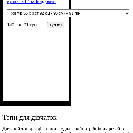
кулір 178-452 Бордовий
140
грн
91
грн
Купити
Стать
Матеріал
Полотно
Колір
: Бордовий
: Дівчинка
: Стрейч-кулір (94%
: Бавовна, Лайкра
х/б, 6% лайкра)
Топи для дівчаток
Дитячий топ для дівчинки – одна з найпотрібніших речей в