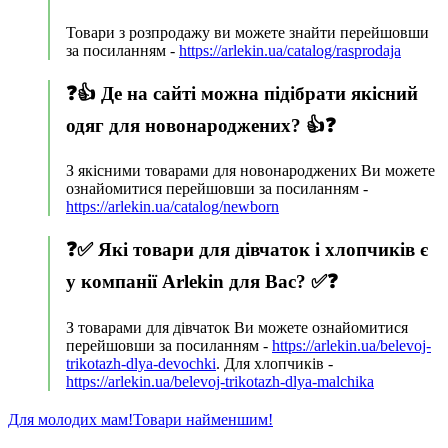
Товари з розпродажу ви можете знайти перейшовши
за посиланням -
https://arlekin.ua/catalog/rasprodaja
❓👍 Де на сайті можна підібрати якісний
одяг для новонароджених? 👍❓
З якісними товарами для новонароджених Ви можете
ознайомитися перейшовши за посиланням -
https://arlekin.ua/catalog/newborn
❓✅ Які товари для дівчаток і хлопчиків є
у компанії Arlekin для Вас? ✅❓
З товарами для дівчаток Ви можете ознайомитися
перейшовши за посиланням -
https://arlekin.ua/belevoj-
trikotazh-dlya-devochki
. Для хлопчиків -
https://arlekin.ua/belevoj-trikotazh-dlya-malchika
Для молодих мам!
Товари найменшим!