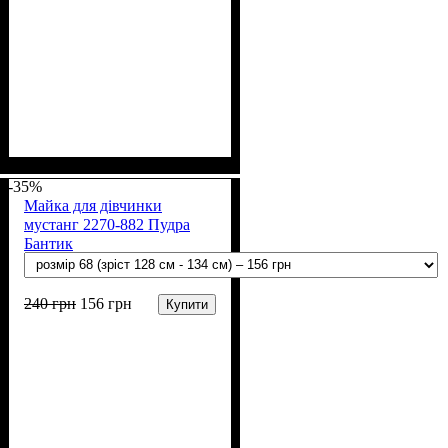
Стать
Матеріал
Полотно
Колір
: Рожевий
: Дівчинка
: Мустанг (100% х/
: Бавовна
б)
-35%
Майка для дівчинки
мустанг 2270-882 Пудра
Бантик
240
грн
156
грн
Купити