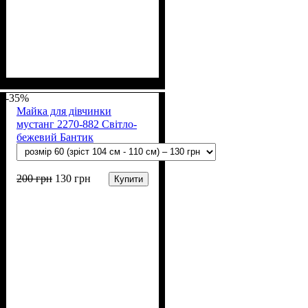
Стать
Матеріал
Полотно
Колір
: Пудра
: Дівчинка
: Мустанг (100% х/
: Бавовна
б)
-35%
Майка для дівчинки
мустанг 2270-882 Світло-
бежевий Бантик
200
грн
130
грн
Купити