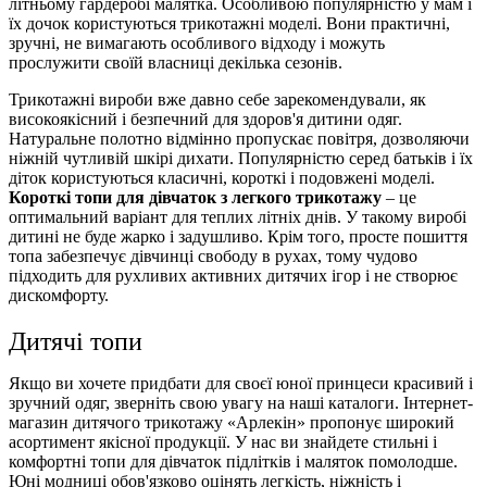
літньому гардеробі малятка. Особливою популярністю у мам і
їх дочок користуються трикотажні моделі. Вони практичні,
зручні, не вимагають особливого відходу і можуть
прослужити своїй власниці декілька сезонів.
Трикотажні вироби вже давно себе зарекомендували, як
високоякісний і безпечний для здоров'я дитини одяг.
Натуральне полотно відмінно пропускає повітря, дозволяючи
ніжній чутливій шкірі дихати. Популярністю серед батьків і їх
діток користуються класичні, короткі і подовжені моделі.
Короткі топи для дівчаток з легкого трикотажу
– це
оптимальний варіант для теплих літніх днів. У такому виробі
дитині не буде жарко і задушливо. Крім того, просте пошиття
топа забезпечує дівчинці свободу в рухах, тому чудово
підходить для рухливих активних дитячих ігор і не створює
дискомфорту.
Дитячі топи
Якщо ви хочете придбати для своєї юної принцеси красивий і
зручний одяг, зверніть свою увагу на наші каталоги. Інтернет-
магазин дитячого трикотажу «Арлекін» пропонує широкий
асортимент якісної продукції. У нас ви знайдете стильні і
комфортні топи для дівчаток підлітків і маляток помолодше.
Юні модниці обов'язково оцінять легкість, ніжність і