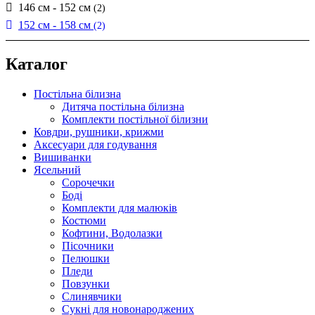
146 см - 152 см
(2)
152 см - 158 см
(2)
Каталог
Постільна білизна
Дитяча постільна білизна
Комплекти постільної білизни
Ковдри, рушники, крижми
Аксесуари для годування
Вишиванки
Ясельний
Cорочечки
Боді
Комплекти для малюків
Костюми
Кофтини, Водолазки
Пісочники
Пелюшки
Пледи
Повзунки
Слинявчики
Сукні для новонароджених