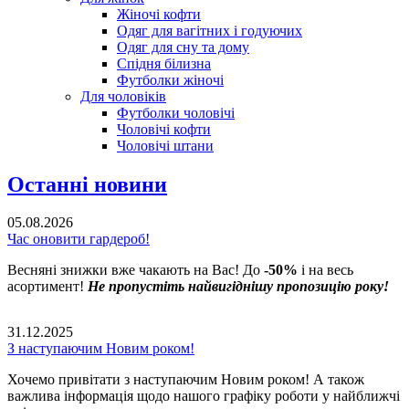
Жіночі кофти
Одяг для вагітних і годуючих
Одяг для сну та дому
Спідня білизна
Футболки жіночі
Для чоловіків
Футболки чоловічі
Чоловічі кофти
Чоловічі штани
Останні новини
05.08.2026
Час оновити гардероб!
Весняні знижки вже чакають на Вас! До
-50%
і на весь
асортимент!
Не пропустіть найвигіднішу пропозицію року!
31.12.2025
З наступаючим Новим роком!
Хочемо привітати з наступаючим Новим роком! А також
важлива інформація щодо нашого графіку роботи у найближчі