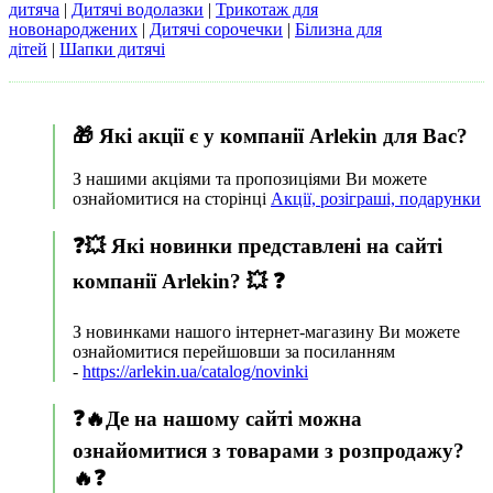
дитяча
|
Дитячі водолазки
|
Трикотаж для
новонароджених
|
Дитячі сорочечки
|
Білизна для
дітей
|
Шапки дитячі
🎁 Які акції є у ​​компанії Arlekin для Вас?
З нашими акціями та пропозиціями Ви можете
ознайомитися на сторінці
Акції, розіграші, подарунки
❓💥 Які новинки представлені на сайті
компанії Arlekin? 💥 ❓
З новинками нашого інтернет-магазину Ви можете
ознайомитися перейшовши за посиланням
-
https://arlekin.ua/catalog/novinki
❓🔥Де на нашому сайті можна
ознайомитися з товарами з розпродажу?
🔥❓