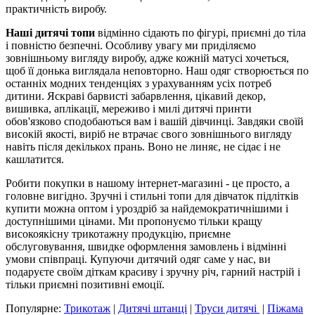
практичність виробу.
Наші дитячі топи
відмінно сідають по фігурі, приємні до тіла
і повністю безпечні. Особливу увагу ми приділяємо
зовнішньому вигляду виробу, адже кожній матусі хочеться,
щоб її донька виглядала неповторно. Наш одяг створюється по
останніх модних тенденціях з урахуванням усіх потреб
дитини. Яскраві барвисті забарвлення, цікавий декор,
вишивка, аплікації, мереживо і милі дитячі принти
обов'язково сподобаються вам і вашій дівчинці. Завдяки своїй
високій якості, виріб не втрачає свого зовнішнього вигляду
навіть після декількох прань. Воно не линяє, не сідає і не
кашлатится.
Робити покупки в нашому інтернет-магазині - це просто, а
головне вигідно. Зручні і стильні топи для дівчаток підлітків
купити можна оптом і уроздріб за найдемократичнішими і
доступнішими цінами. Ми пропонуємо тільки кращу
високоякісну трикотажну продукцію, приємне
обслуговування, швидке оформлення замовлень і відмінні
умови співпраці. Купуючи дитячий одяг саме у нас, ви
подаруєте своїм діткам красиву і зручну річ, гарний настрій і
тільки приємні позитивні емоції.
Популярне:
Трикотаж
|
Дитячі штанці
|
Труси дитячі
|
Піжама