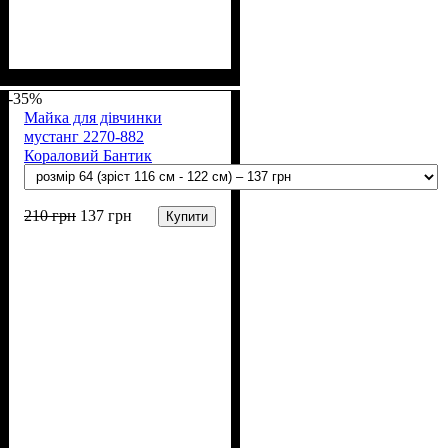
Стать
Матеріал
Полотно
Колір
: Бежевий
: Дівчинка
: Мустанг (100% х/
: Бавовна
б)
-35%
Майка для дівчинки
мустанг 2270-882
Кораловий Бантик
210
грн
137
грн
Купити