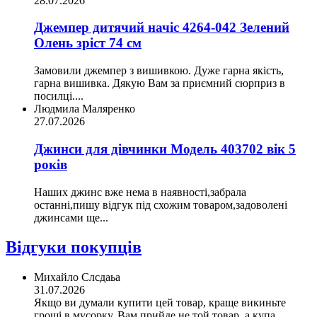
28.07.2026
Джемпер дитячий начіс 4264-042 Зелений
Олень зріст 74 см
Замовили джемпер з вишивкою. Дуже гарна якість,
гарна вишивка. Дякую Вам за приємний сюрприз в
посилці....
Людмила Маляренко
27.07.2026
Джинси для дівчинки Модель 403702 вік 5
років
Наших джинс вже нема в наявності,забрала
останні,пишу відгук під схожим товаром,задоволені
джинсами ще...
Відгуки покупців
Михайло Слсдаьа
31.07.2026
Якщо ви думали купити цей товар, краще викиньте
гроші в мусорку. Вам прийде не той товар, а купа