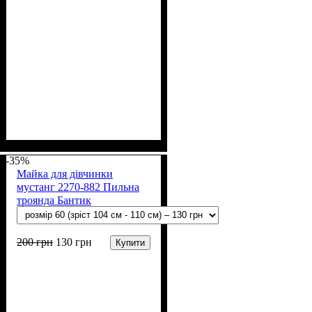
Стать
Матеріал
Полотно
Колір
: М'ятний
: Дівчинка
: Мустанг (100% х/
: Бавовна
б)
-35%
Майка для дівчинки
мустанг 2270-882 Пильна
троянда Бантик
200
грн
130
грн
Купити