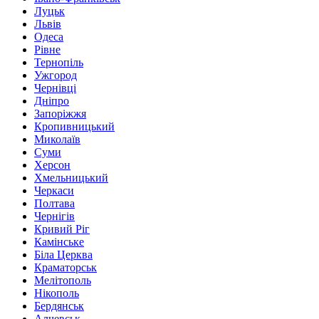
Луцьк
Львів
Одеса
Рівне
Тернопіль
Ужгород
Чернівці
Дніпро
Запоріжжя
Кропивницький
Миколаїв
Суми
Херсон
Хмельницький
Черкаси
Полтава
Чернігів
Кривий Ріг
Камінське
Біла Церква
Краматорськ
Мелітополь
Нікополь
Бердянськ
Алчевськ