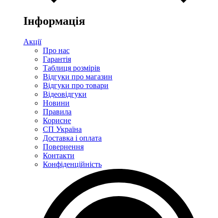
Інформація
Акції
Про нас
Гарантія
Таблиця розмірів
Відгуки про магазин
Відгуки про товари
Відеовідгуки
Новини
Правила
Корисне
СП Україна
Доставка і оплата
Повернення
Контакти
Конфіденційність