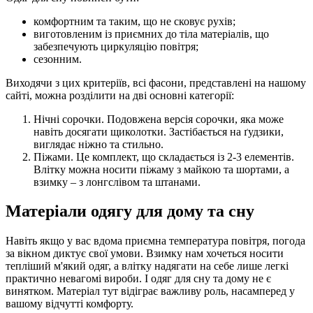
комфортним та таким, що не сковує рухів;
виготовленим із приємних до тіла матеріалів, що
забезпечують циркуляцію повітря;
сезонним.
Виходячи з цих критеріїв, всі фасони, представлені на нашому
сайті, можна розділити на дві основні категорії:
Нічні сорочки. Подовжена версія сорочки, яка може
навіть досягати щиколотки. Застібається на ґудзики,
виглядає ніжно та стильно.
Піжами. Це комплект, що складається із 2-3 елементів.
Влітку можна носити піжаму з майкою та шортами, а
взимку – з лонгслівом та штанами.
Матеріали одягу для дому та сну
Навіть якщо у вас вдома приємна температура повітря, погода
за вікном диктує свої умови. Взимку нам хочеться носити
тепліший м'який одяг, а влітку надягати на себе лише легкі
практично невагомі вироби. І одяг для сну та дому не є
винятком. Матеріал тут відіграє важливу роль, насамперед у
вашому відчутті комфорту.