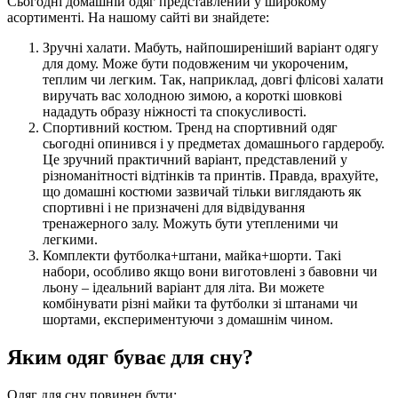
Сьогодні домашній одяг представлений у широкому
асортименті. На нашому сайті ви знайдете:
Зручні халати. Мабуть, найпоширеніший варіант одягу
для дому. Може бути подовженим чи укороченим,
теплим чи легким. Так, наприклад, довгі флісові халати
виручать вас холодною зимою, а короткі шовкові
нададуть образу ніжності та спокусливості.
Спортивний костюм. Тренд на спортивний одяг
сьогодні опинився і у предметах домашнього гардеробу.
Це зручний практичний варіант, представлений у
різноманітності відтінків та принтів. Правда, врахуйте,
що домашні костюми зазвичай тільки виглядають як
спортивні і не призначені для відвідування
тренажерного залу. Можуть бути утепленими чи
легкими.
Комплекти футболка+штани, майка+шорти. Такі
набори, особливо якщо вони виготовлені з бавовни чи
льону – ідеальний варіант для літа. Ви можете
комбінувати різні майки та футболки зі штанами чи
шортами, експериментуючи з домашнім чином.
Яким одяг буває для сну?
Одяг для сну повинен бути: