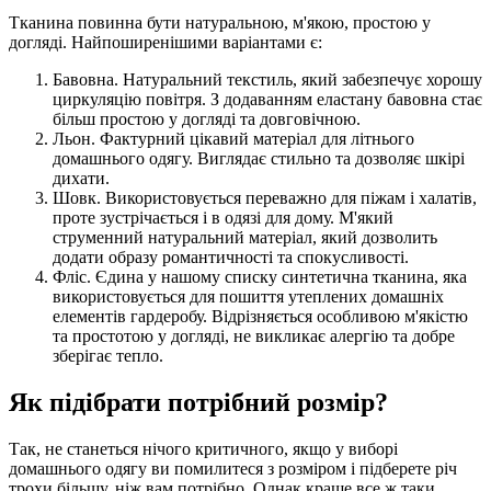
Тканина повинна бути натуральною, м'якою, простою у
догляді. Найпоширенішими варіантами є:
Бавовна. Натуральний текстиль, який забезпечує хорошу
циркуляцію повітря. З додаванням еластану бавовна стає
більш простою у догляді та довговічною.
Льон. Фактурний цікавий матеріал для літнього
домашнього одягу. Виглядає стильно та дозволяє шкірі
дихати.
Шовк. Використовується переважно для піжам і халатів,
проте зустрічається і в одязі для дому. М'який
струменний натуральний матеріал, який дозволить
додати образу романтичності та спокусливості.
Фліс. Єдина у нашому списку синтетична тканина, яка
використовується для пошиття утеплених домашніх
елементів гардеробу. Відрізняється особливою м'якістю
та простотою у догляді, не викликає алергію та добре
зберігає тепло.
Як підібрати потрібний розмір?
Так, не станеться нічого критичного, якщо у виборі
домашнього одягу ви помилитеся з розміром і підберете річ
трохи більшу, ніж вам потрібно. Однак краще все ж таки