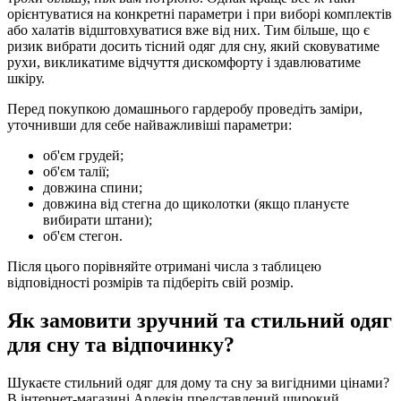
орієнтуватися на конкретні параметри і при виборі комплектів
або халатів відштовхуватися вже від них. Тим більше, що є
ризик вибрати досить тісний одяг для сну, який сковуватиме
рухи, викликатиме відчуття дискомфорту і здавлюватиме
шкіру.
Перед покупкою домашнього гардеробу проведіть заміри,
уточнивши для себе найважливіші параметри:
об'єм грудей;
об'єм талії;
довжина спини;
довжина від стегна до щиколотки (якщо плануєте
вибирати штани);
об'єм стегон.
Після цього порівняйте отримані числа з таблицею
відповідності розмірів та підберіть свій розмір.
Як замовити зручний та стильний одяг
для сну та відпочинку?
Шукаєте стильний одяг для дому та сну за вигідними цінами?
В інтернет-магазині Арлекін представлений широкий