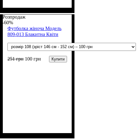
Стать
Матеріал
Полотно
Колір
: Жовтий
: Дівчинка
: Кулір (100% х/б)
: Бавовна
Розпродаж
-60%
Футболка жіноча Модель
809-013 Блакитна Квіти
251
грн
100
грн
Купити
Стать
Матеріал
Полотно
: Дівчинка
: Кулір (100% х/б)
: Бавовна