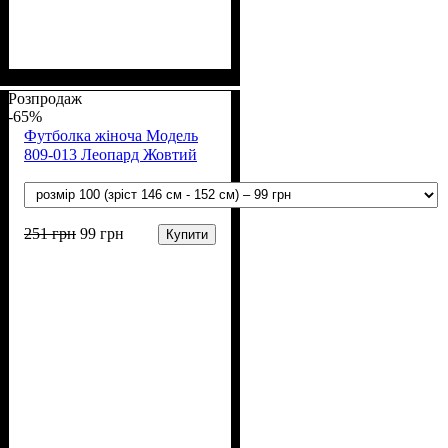
Стать
Полотно
Колір
: Зелений
: Дівчинка
: Вискоза
Розпродаж
-65%
Футболка жіноча Модель
809-013 Леопард Жовтий
251
грн
99
грн
Купити