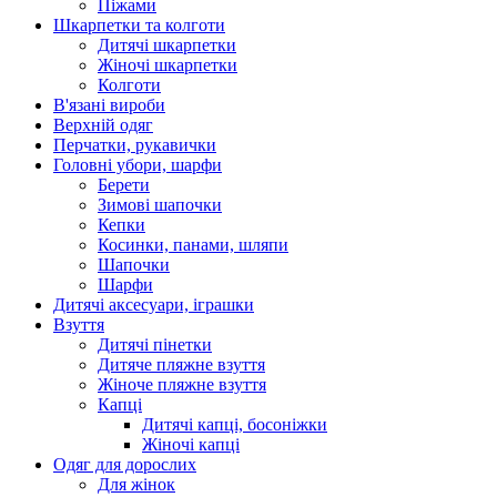
Піжами
Шкарпетки та колготи
Дитячі шкарпетки
Жіночі шкарпетки
Колготи
В'язані вироби
Верхній одяг
Перчатки, рукавички
Головні убори, шарфи
Берети
Зимові шапочки
Кепки
Косинки, панами, шляпи
Шапочки
Шарфи
Дитячі аксесуари, іграшки
Взуття
Дитячі пінетки
Дитяче пляжне взуття
Жіноче пляжне взуття
Капці
Дитячі капці, босоніжки
Жіночі капці
Одяг для дорослих
Для жінок