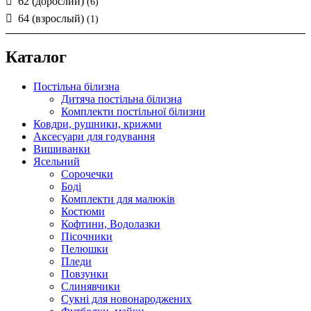
62 (дорослий)
(6)
64 (взрослый)
(1)
Каталог
Постільна білизна
Дитяча постільна білизна
Комплекти постільної білизни
Ковдри, рушники, крижми
Аксесуари для годування
Вишиванки
Ясельний
Cорочечки
Боді
Комплекти для малюків
Костюми
Кофтини, Водолазки
Пісочники
Пелюшки
Пледи
Повзунки
Слинявчики
Сукні для новонароджених