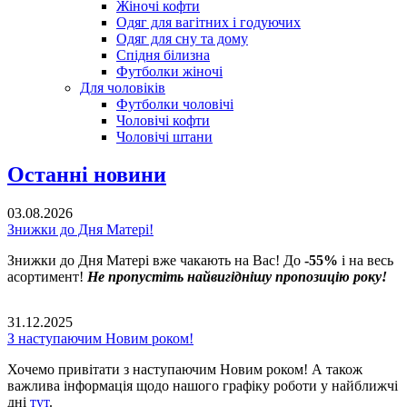
Жіночі кофти
Одяг для вагітних і годуючих
Одяг для сну та дому
Спідня білизна
Футболки жіночі
Для чоловіків
Футболки чоловічі
Чоловічі кофти
Чоловічі штани
Останні новини
03.08.2026
Знижки до Дня Матері!
Знижки до Дня Матері вже чакають на Вас! До
-55%
і на весь
асортимент!
Не пропустіть найвигіднішу пропозицію року!
31.12.2025
З наступаючим Новим роком!
Хочемо привітати з наступаючим Новим роком! А також
важлива інформація щодо нашого графіку роботи у найближчі
дні
тут
.