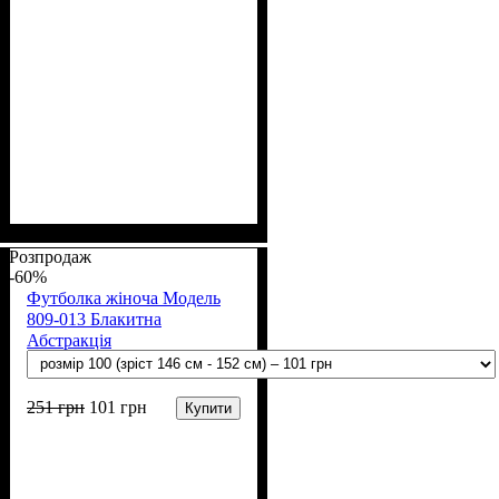
Стать
Матеріал
Полотно
: Жіночий
: Стрейч
: Бавовна
Розпродаж
-60%
Футболка жіноча Модель
809-013 Блакитна
Абстракція
251
грн
101
грн
Купити