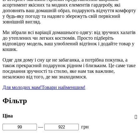
асортимент якісних та модних елементів гардеробу, які
доповнять ваш домашній образ, подарують відчуття комфорту
у будь-яку погоду та надовго збережуть свій первісний
зовнішній вигляд.
Ми зібрали всі варіації домашнього одягу: від зручних халатів
до утеплених чи легких костюмів. Просто підберіть
відповідну модель, ваш улюблений відтінок і додайте товар у
кошик.
Одяг для дому і сну це не забаганка, а потрібна покупка, а
також прекрасний подарунок рідним і близьким. Це саме таке
поєднання зручності та стилю, яке нам так важливе,
незалежно від того, де ми знаходимося.
Для молодих мам!
Товари найменшим!
Фільтр
Ціна
—
грн