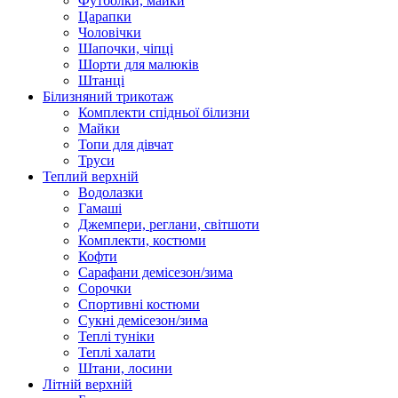
Футболки, майки
Царапки
Чоловічки
Шапочки, чіпці
Шорти для малюків
Штанці
Білизняний трикотаж
Комплекти спідньої білизни
Майки
Топи для дівчат
Труси
Теплий верхній
Водолазки
Гамаші
Джемпери, реглани, світшоти
Комплекти, костюми
Кофти
Сарафани демісезон/зима
Сорочки
Спортивні костюми
Сукні демісезон/зима
Теплі туніки
Теплі халати
Штани, лосини
Літній верхній