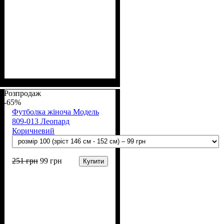
Стать
Матеріал
Полотно
Колір
: Блакитний
: Дівчинка
: Кулір (100% х/б)
: Бавовна
Розпродаж
-65%
Футболка жіноча Модель
809-013 Леопард
Коричневий
251
грн
99
грн
Купити