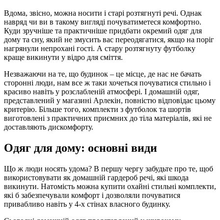
Вдома, звісно, ​​можна носити і старі розтягнуті речі. Однак
навряд чи ви в такому вигляді почуватиметеся комфортно.
Куди зручніше та практичніше придбати окремий одяг для
дому та сну, який не змусить вас переодягатися, якщо на поріг
нагрянули непрохані гості. А стару розтягнуту футболку
краще викинути у відро для сміття.
Незважаючи на те, що будинок – це місце, де нас не бачать
сторонні люди, нам все ж таки хочеться почуватися стильно і
красиво навіть у розслабленій атмосфері. І домашній одяг,
представлений у магазині Арлекін, повністю відповідає цьому
критерію. Більше того, комплекти з футболок та шортів
виготовлені з практичних приємних до тіла матеріалів, які не
доставляють дискомфорту.
Одяг для дому: основні види
Що ж люди носять удома? В першу чергу забудьте про те, щоб
використовувати як домашній гардероб речі, які шкода
викинути. Натомість можна купити охайні стильні комплекти,
які б забезпечували комфорт і дозволяли почуватися
привабливо навіть у 4-х стінах власного будинку.