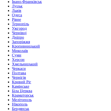
Івано-Франківськ
Луцьк
Львів
Одеса
Рівне
Тернопіль
Ужгород
Чернівці
Дніпро
Запоріжжя
Кропивницький
Миколаїв
Суми
Херсон
Хмельницький
Черкаси
Полтава
Чернігів
Кривий Ріг
Камінське
Біла Церква
Краматорськ
Мелітополь
Нікополь
Бердянськ