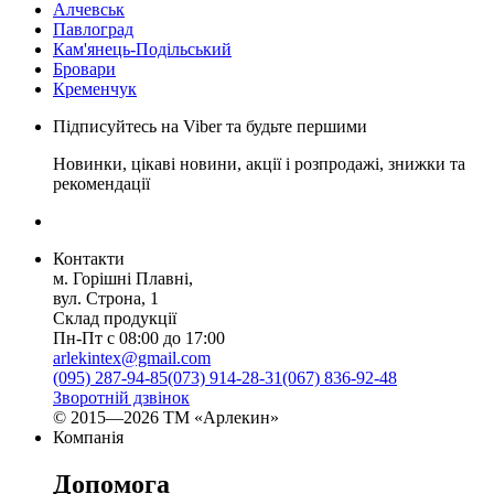
Алчевськ
Павлоград
Кам'янець-Подільський
Бровари
Кременчук
Підписуйтесь на Viber та будьте першими
Новинки, цікаві новини, акції і розпродажі, знижки та
рекомендації
Контакти
м. Горішні Плавні,
вул. Строна, 1
Склад продукції
Пн-Пт с 08:00 до 17:00
arlekintex@gmail.com
(095) 287-94-85
(073) 914-28-31
(067) 836-92-48
Зворотній дзвінок
© 2015—2026 ТМ «Арлекин»
Компанія
Допомога