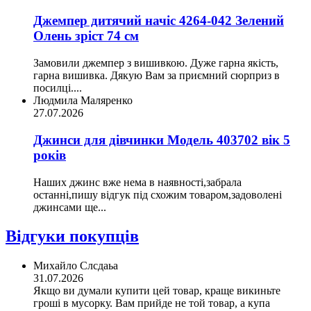
Джемпер дитячий начіс 4264-042 Зелений
Олень зріст 74 см
Замовили джемпер з вишивкою. Дуже гарна якість,
гарна вишивка. Дякую Вам за приємний сюрприз в
посилці....
Людмила Маляренко
27.07.2026
Джинси для дівчинки Модель 403702 вік 5
років
Наших джинс вже нема в наявності,забрала
останні,пишу відгук під схожим товаром,задоволені
джинсами ще...
Відгуки покупців
Михайло Слсдаьа
31.07.2026
Якщо ви думали купити цей товар, краще викиньте
гроші в мусорку. Вам прийде не той товар, а купа