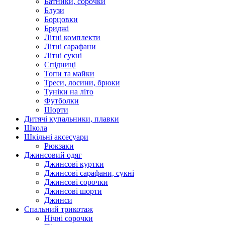
Батники, сорочки
Блузи
Борцовки
Бриджі
Літні комплекти
Літні сарафани
Літні сукні
Спідниці
Топи та майки
Треси, лосини, брюки
Туніки на літо
Футболки
Шорти
Дитячі купальники, плавки
Школа
Шкільні аксесуари
Рюкзаки
Джинсовий одяг
Джинсові куртки
Джинсові сарафани, сукні
Джинсові сорочки
Джинсові шорти
Джинси
Спальний трикотаж
Нічні сорочки