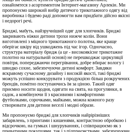
ознайомтеся з асортиментом Інтернет-магазину Арлекін. Ми
пропонуємо широкий вибір дитячого трикотажного одягу від
виробника і будемо раді допомогти вам придбати дійсно якісні
і недорогі речі.
Бриджі, мабуть, найзручніший одяг для хлопчиків. Бриджі
закривають ніжки дитини трохи нижче колін. Вони
виготовлені з міцного трикотажного полотна, яке краще
оберігає шкіру від ушкоджень під час ігор. Одночасно,
структура матеріалу бридж (а це - високоякісне трикотажне
полотно на натуральній основі) не перешкоджає циркуляції
повітря, попереджаючи перегрівання, добре вбирає вологу і
швидко сохне, забезпечуючи дитині комфорт. Завдяки
яскравому сучасному дизайну і високій якості, такі бриджі
можуть успішно конкурувати з продукцією більш розкручених
брендів, помітно поступаючись їм за ціною. Такий одяг
приємно носити щодня, одягати на свята, на прогулянки, в
садок, а комбінуючи її з красивими і комфортними
футболками, сорочками, майками, можна кожного разу
створювати для дитини веселі і модні образи.
Ми пропонуємо бриджі для хлопчиків найрірізніших
забарвлень, з принтами і кишенями, контрастною обробкою і
відсрочкою, на гумках і шнуруваннях, і співпрацюємо як з
приватними покупцями, так і з підприємствами, забезпечуючи