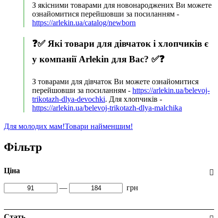
З якісними товарами для новонароджених Ви можете
ознайомитися перейшовши за посиланням -
https://arlekin.ua/catalog/newborn
❓✅ Які товари для дівчаток і хлопчиків є
у компанії Arlekin для Вас? ✅❓
З товарами для дівчаток Ви можете ознайомитися
перейшовши за посиланням -
https://arlekin.ua/belevoj-
trikotazh-dlya-devochki
. Для хлопчиків -
https://arlekin.ua/belevoj-trikotazh-dlya-malchika
Для молодих мам!
Товари найменшим!
Фільтр
Ціна
—
грн
Стать