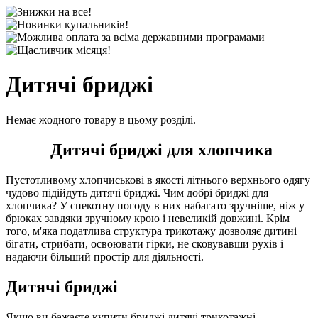
Дитячі бриджі
Немає жодного товару в цьому розділі.
Дитячі бриджі для хлопчика
Пустотливому хлопчиськові в якості літнього верхнього одягу
чудово підійдуть дитячі бриджі. Чим добрі бриджі для
хлопчика? У спекотну погоду в них набагато зручніше, ніж у
брюках завдяки зручному крою і невеликій довжині. Крім
того, м'яка податлива структура трикотажу дозволяє дитині
бігати, стрибати, освоювати гірки, не сковувавши рухів і
надаючи більший простір для діяльності.
Дитячі бриджі
Якщо ви бажаєте купити бриджі дитячі трикотажні,