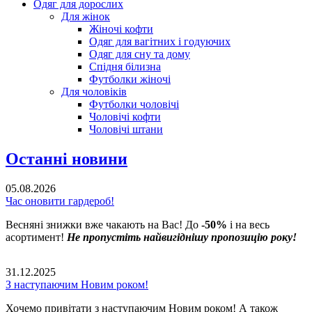
Одяг для дорослих
Для жінок
Жіночі кофти
Одяг для вагітних і годуючих
Одяг для сну та дому
Спідня білизна
Футболки жіночі
Для чоловіків
Футболки чоловічі
Чоловічі кофти
Чоловічі штани
Останні новини
05.08.2026
Час оновити гардероб!
Весняні знижки вже чакають на Вас! До
-50%
і на весь
асортимент!
Не пропустіть найвигіднішу пропозицію року!
31.12.2025
З наступаючим Новим роком!
Хочемо привітати з наступаючим Новим роком! А також