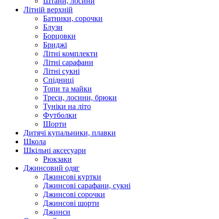
Штани, лосини
Літній верхній
Батники, сорочки
Блузи
Борцовки
Бриджі
Літні комплекти
Літні сарафани
Літні сукні
Спідниці
Топи та майки
Треси, лосини, брюки
Туніки на літо
Футболки
Шорти
Дитячі купальники, плавки
Школа
Шкільні аксесуари
Рюкзаки
Джинсовий одяг
Джинсові куртки
Джинсові сарафани, сукні
Джинсові сорочки
Джинсові шорти
Джинси