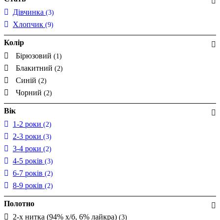
Дівчинка
(3)
Хлопчик
(9)
Колір
Бірюзовий
(1)
Блакитний
(2)
Синій
(2)
Чорний
(2)
Вік
1-2 роки
(2)
2-3 роки
(3)
3-4 роки
(2)
4-5 років
(3)
6-7 років
(2)
8-9 років
(2)
Полотно
2-х нитка (94% х/б, 6% лайкра)
(3)