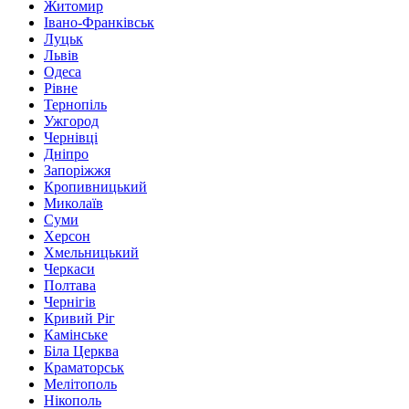
Житомир
Івано-Франківськ
Луцьк
Львів
Одеса
Рівне
Тернопіль
Ужгород
Чернівці
Дніпро
Запоріжжя
Кропивницький
Миколаїв
Суми
Херсон
Хмельницький
Черкаси
Полтава
Чернігів
Кривий Ріг
Камінське
Біла Церква
Краматорськ
Мелітополь
Нікополь