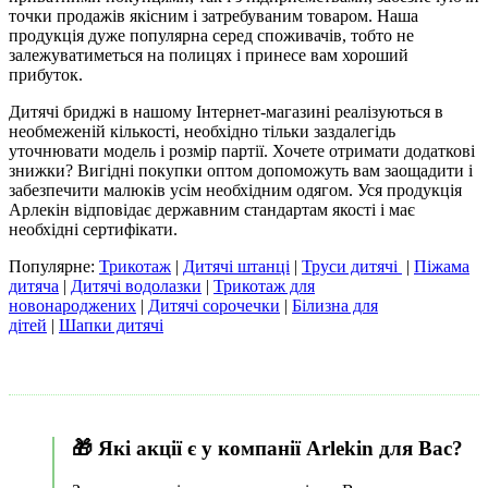
точки продажів якісним і затребуваним товаром. Наша
продукція дуже популярна серед споживачів, тобто не
залежуватиметься на полицях і принесе вам хороший
прибуток.
Дитячі бриджі в нашому Інтернет-магазині реалізуються в
необмеженій кількості, необхідно тільки заздалегідь
уточнювати модель і розмір партії. Хочете отримати додаткові
знижки? Вигідні покупки оптом допоможуть вам заощадити і
забезпечити малюків усім необхідним одягом. Уся продукція
Арлекін відповідає державним стандартам якості і має
необхідні сертифікати.
Популярне:
Трикотаж
|
Дитячі штанці
|
Труси дитячі
|
Піжама
дитяча
|
Дитячі водолазки
|
Трикотаж для
новонароджених
|
Дитячі сорочечки
|
Білизна для
дітей
|
Шапки дитячі
🎁 Які акції є у ​​компанії Arlekin для Вас?