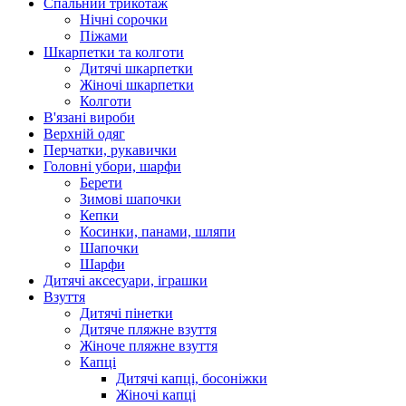
Спальний трикотаж
Нічні сорочки
Піжами
Шкарпетки та колготи
Дитячі шкарпетки
Жіночі шкарпетки
Колготи
В'язані вироби
Верхній одяг
Перчатки, рукавички
Головні убори, шарфи
Берети
Зимові шапочки
Кепки
Косинки, панами, шляпи
Шапочки
Шарфи
Дитячі аксесуари, іграшки
Взуття
Дитячі пінетки
Дитяче пляжне взуття
Жіноче пляжне взуття
Капці
Дитячі капці, босоніжки
Жіночі капці