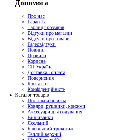
Допомога
Про нас
Гарантія
Таблиця розмірів
Відгуки про магазин
Відгуки про товари
Відеовідгуки
Новини
Правила
Корисне
СП Україна
Доставка і оплата
Повернення
Контакти
Конфіденційність
Каталог товарів
Постільна білизна
Ковдри, рушники, крижми
Аксесуари для годування
Вишиванки
Ясельний
Білизняний трикотаж
Теплий верхній
Літній верхній