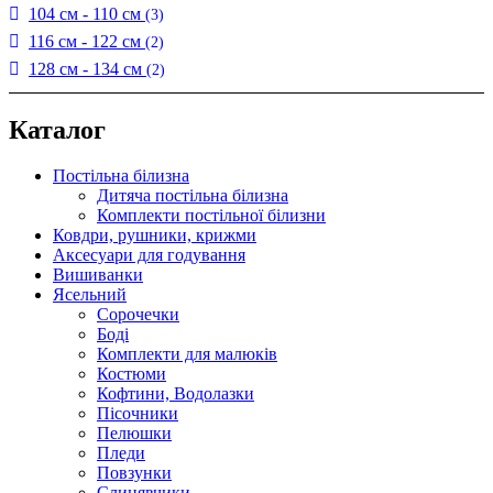
104 см - 110 см
(3)
116 см - 122 см
(2)
128 см - 134 см
(2)
Каталог
Постільна білизна
Дитяча постільна білизна
Комплекти постільної білизни
Ковдри, рушники, крижми
Аксесуари для годування
Вишиванки
Ясельний
Cорочечки
Боді
Комплекти для малюків
Костюми
Кофтини, Водолазки
Пісочники
Пелюшки
Пледи
Повзунки
Слинявчики