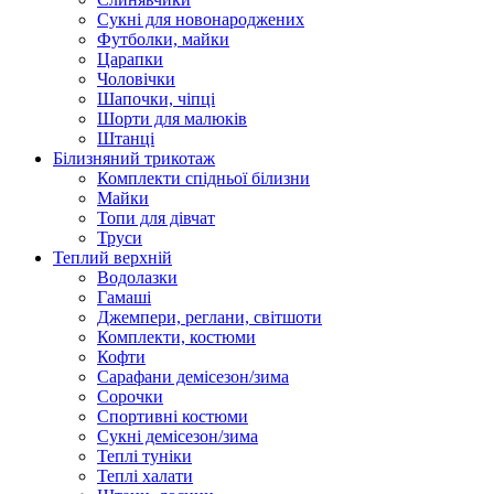
Сукні для новонароджених
Футболки, майки
Царапки
Чоловічки
Шапочки, чіпці
Шорти для малюків
Штанці
Білизняний трикотаж
Комплекти спідньої білизни
Майки
Топи для дівчат
Труси
Теплий верхній
Водолазки
Гамаші
Джемпери, реглани, світшоти
Комплекти, костюми
Кофти
Сарафани демісезон/зима
Сорочки
Спортивні костюми
Сукні демісезон/зима
Теплі туніки
Теплі халати