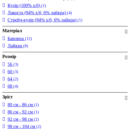
Кулір (100% х/б)
(1)
Лакоста (94% х/б, 6% лайкра)
(4)
Стрейч-кулір (94% х/б, 6% лайкра)
(1)
Матеріал
Бавовна
(12)
Лайкра
(8)
Розмір
56
(3)
60
(3)
64
(2)
68
(4)
Зріст
80 см - 86 см
(1)
86 см - 92 см
(1)
92 см - 98 см
(2)
98 см - 104 см
(2)