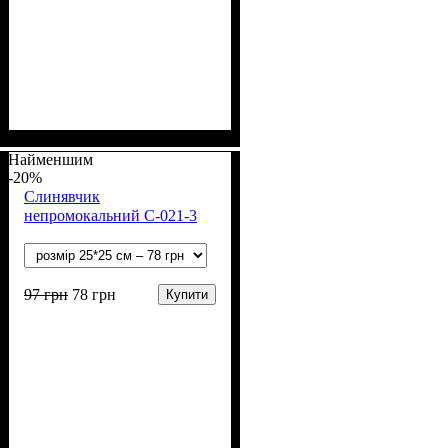
Стать
Матеріал
Колір
: Фіолетовий
: Дівчинка
: Акрил, Вовна
Найменшим
-20%
Слинявчик
непромокальний С-021-3
97
грн
78
грн
Купити