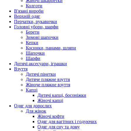
Жіночі шкарпетки
Колготи
В'язані вироби
Верхній одяг
Перчатки, рукавички
Головні убори, шарфи
Берети
Зимові шапочки
Кепки
Косинки, панами, шляпи
Шапочки
Шарфи
Дитячі аксесуари, іграшки
Взуття
Дитячі пінетки
Дитяче пляжне взуття
Жіноче пляжне взуття
Капці
Дитячі капці, босоніжки
Жіночі капці
Одяг для дорослих
Для жінок
Жіночі кофти
Одяг для вагітних і годуючих
Одяг для сну та дому