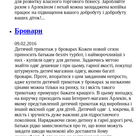
для розвитку власного торгового бізнесу. Заробляйте
разом з Арлекіном і нехай кожна заощаджена копійка
працює на підвищення вашого добробуту і добробуту
ваших діток!...
Бровари
09.02.2016
Дитячий трикотаж у броварах Кожен новий сезон
приносить батькам безліч турбот, і найморочливіші з
них - купівля одягу для дитини. Задаючись метою
знайти одяг дешевше і при цьому, гарної якості, покупці
штурмують дитячі магазини одягу, якими багаті
бровари. Проте, впоратися з цим завданням непросто,
адже купити дитячий трикотаж у броварах за низькими
цінами можна тільки на ринку, та і якість такого
трикотажу примушує бажати кращого. В цьому випадку,
на виручку приходить наш Інтернет-магазин Арлекін, в
якому представлений дитячий трикотаж від виробника і
інший якісний одяг для дітей. Дитячий одяг і, зокрема, її
якість і зручність дуже важливі для підростаючого
покоління. Наряджаючи свою дитину в гарні дорогі речі,
батьки рідко замислюються про те, що вони можуть
завдати шкоди малюкові або доставити йому