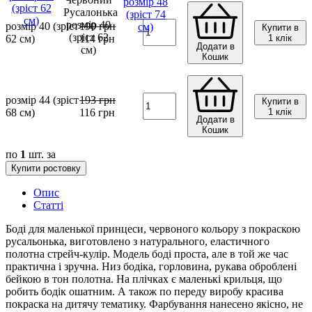
розмір 40 (зріст
190
грн
Купити в
62 см)
114
грн
1 клік
Додати в
Кошик
розмір 44 (зріст
193
грн
Купити в
68 см)
116
грн
1 клік
Додати в
Кошик
по
1
шт. за
Купити ростовку
Опис
Статті
Боді для маленької принцеси, червоного кольору з покраскою
русальонька, виготовлено з натурального, еластичного
полотна стрейч-кулір. Модель боді проста, але в той же час
практична і зручна. Низ бодіка, горловина, рукава оброблені
бейкою в тон полотна. На плічках є маленькі крильця, що
робить бодік ошатним. А також по переду виробу красива
покраска на дитячу тематику. Фарбування нанесено якісно, ​​не