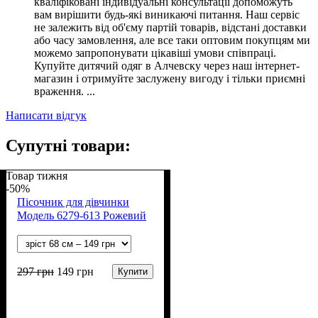
кваліфіковані індивідуальні консультації допоможуть
вам вирішити будь-які виникаючі питання. Наш сервіс
не залежить від об'єму партій товарів, відстані доставки
або часу замовлення, але все таки оптовим покупцям ми
можемо запропонувати цікавіші умови співпраці.
Купуйте дитячий одяг в Алчевску через наш інтернет-
магазин і отримуйте заслужену вигоду і тільки приємні
враження. ...
Написати відгук
Супутні товари:
Товар тижня
-50%
Пісочник для дівчинки
Модель 6279-613 Рожевий
297
грн
149
грн
Купити