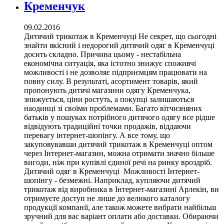
Кременчук
09.02.2016
Дитячий трикотаж в Кременчуці Не секрет, що сьогодні
знайти якісний і недорогий дитячий одяг в Кременчуці
досить складно. Причина цьому - нестабільна
економічна ситуація, яка істотно знижує споживчі
можливості і не дозволяє підприємцям працювати на
повну силу. В результаті, асортимент товарів, який
пропонують дитячі магазини одягу Кременчука,
знижується, ціни ростуть, а покупці залишаються
наодинці зі своїми проблемами. Багато вітчизняних
батьків у пошуках потрібного дитячого одягу все рідше
відвідують традиційні точки продажів, віддаючи
перевагу інтернет-шопінгу. А все тому, що
закуповувавши дитячий трикотаж в Кременчуці оптом
через Інтернет-магазин, можна отримати значно більше
вигоди, ніж при купівлі єдиної речі на ринку вроздріб.
Дитячий одяг в Кременчуці Можливості Інтернет-
шопінгу - безмежні. Наприклад, купляючи дитячий
трикотаж від виробника в Інтернет-магазині Арлекін, ви
отримуєте доступ не лише до великого каталогу
продукції компанії, але також можете вибрати найбільш
зручний для вас варіант оплати або доставки. Обираючи