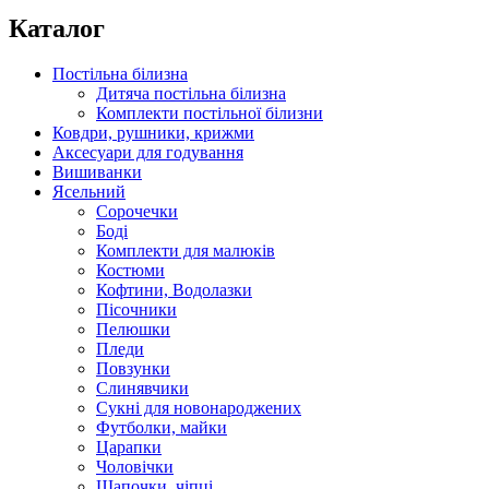
Каталог
Постільна білизна
Дитяча постільна білизна
Комплекти постільної білизни
Ковдри, рушники, крижми
Аксесуари для годування
Вишиванки
Ясельний
Cорочечки
Боді
Комплекти для малюків
Костюми
Кофтини, Водолазки
Пісочники
Пелюшки
Пледи
Повзунки
Слинявчики
Сукні для новонароджених
Футболки, майки
Царапки
Чоловічки
Шапочки, чіпці