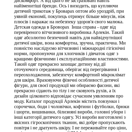
дискомфорт. А від цього не застраховані навіть
найіменитіші бренди. Ось і виходить, що купляючи
дитячий трикотаж у Броварах оптом або уроздріб, при
уявній економії, покупець отримує більше мінусів, ніж
плюсів і наражає на небезпеку здоров'я свого малюка.
Детская одежда в Броворах Інша справа - одяг від
перевіреного вітчизняного виробника Арлекін. Такий
одяг абсолютно безпечний навіть для найвідчутнішої
дитячої шкіри, вона комфортна, зручна, практична. Ми
повністю наслідуємо вітчизняні і міжнародні гігієнічні
норми, пропонуючи для хлопчиків і дівчаток одяг з
кращими фізичними і експлуатаційними властивостями.
Такий одяг прекрасно захищає дитину від дії
оточуючого середовища, оберігає від перегрівання і
переохолодження, забезпечує комфортний мікроклімат
для шкіри. Враховуючи фізичні особливості дитячої
фігури, для своєї продукції ми обираємо фасони, які
прекрасно сідають по тілу і не сковують рухів, а їх
дизайн цілковито відповідає сучасним уявленням про
моду. Каталог продукції Арлекін містить повзунки і
сорочечки, боди і чоловічки, кофтини і футболки, брюки
і шорти, вишиванки, білизняні вироби, головні убори і
інші категорії дитячого одягу. Усі вироби виготовлені з
якісних гігроскопічних тканин, які добре пропускають
повітря і не дратують шкіру. І не переживайте про ціни,