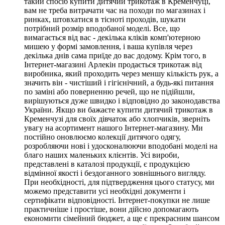
такий спосіб купити дитячий трикотаж в Кременчуці,
вам не треба витрачати час на походи по магазинах і
ринках, штовхатися в тісноті проходів, шукати
потрібний розмір вподобаної моделі. Все, що
вимагається від вас - декілька кліків комп'ютерною
мишею у формі замовлення, і ваша купівля через
декілька днів сама приїде до вас додому. Крім того, в
Інтернет-магазині Арлекін продається трикотаж від
виробника, який проходить через меншу кількість рук, а
значить він - чистіший і гігієнічний, а будь-які питання
по заміні або поверненню речей, що не підійшли,
вирішуються дуже швидко і відповідно до законодавства
України. Якщо ви бажаєте купити дитячий трикотаж в
Кременчузі для своїх дівчаток або хлопчиків, зверніть
увагу на асортимент нашого Інтернет-магазину. Ми
постійно оновлюємо колекції дитячого одягу,
розробляючи нові і удосконалюючи вподобані моделі на
благо наших маленьких клієнтів. Усі вироби,
представлені в каталозі продукції, є продукцією
відмінної якості і бездоганного зовнішнього вигляду.
При необхідності, для підтвердження цього статусу, ми
можемо представити усі необхідні документи і
сертифікати відповідності. Інтернет-покупки не лише
практичніше і простіше, вони дійсно допомагають
економити сімейний бюджет, а ще є прекрасним шансом