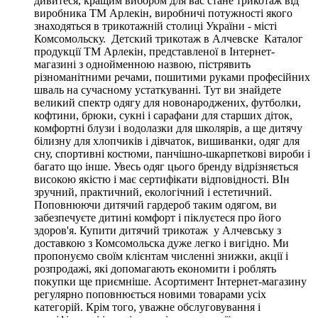
дивитеся, кращим вибором для вас стане трикотаж від
виробника ТМ Арлекін, виробничі потужності якого
знаходяться в трикотажній столиці України - місті
Комсомольску. Детский трикотаж в Алчевске Каталог
продукції ТМ Арлекін, представленої в Інтернет-
магазині з однойменною назвою, пістрявить
різноманітними речами, пошитими руками професійних
шваль на сучасному устаткуванні. Тут ви знайдете
великий спектр одягу для новонароджених, футболки,
кофтини, брюки, сукні і сарафани для старших діток,
комфортні блузи і водолазки для школярів, а ще дитячу
білизну для хлопчиків і дівчаток, вишиванки, одяг для
сну, спортивні костюми, панчішно-шкарпеткові вироби і
багато що інше. Увесь одяг цього бренду відрізняється
високою якістю і має сертифікати відповідності. ВІн
зручний, практичний, екологічний і естетичний.
Поповнюючи дитячий гардероб таким одягом, ви
забезпечуєте дитині комфорт і піклуєтеся про його
здоров'я. Купити дитячий трикотаж у Алчевську з
доставкою з Комсомольска дуже легко і вигідно. Ми
пропонуємо своїм клієнтам численні знижки, акції і
розпродажі, які допомагають економити і роблять
покупки ще приємніше. Асортимент Інтернет-магазину
регулярно поповнюється новими товарами усіх
категорій. Крім того, уважне обслуговування і