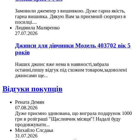
Замовили джемпер з вишивкою. Дуже гарна якість,
гарна вишивка. Дякую Вам за приємний сюрприз в
посилці....
Людмила Маляренко
27.07.2026
Джинси для дівчинки Модель 403702 вік 5
років
Наших джинс вже нема в наявності,забрала
останні,пишу відгук під схожим товаром,задоволені
джинсами ще...
Відгуки покупців
Рената Демян
07.08.2026
Дуже приємно здивована, що виграла подарунок 1000
грн в розіграші "Щасливчик місяця"! Надалі буду
продовжувати...
Михайло Слсдаьа
31.07.2026