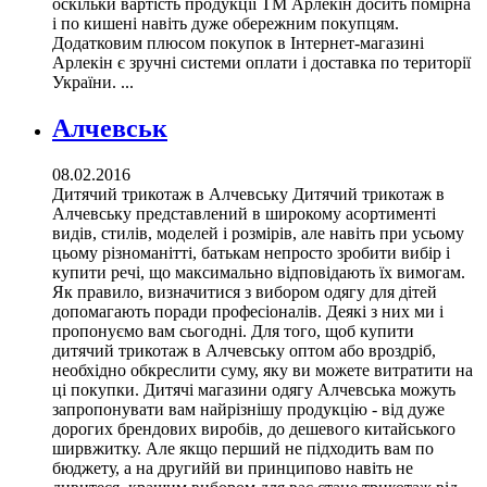
оскільки вартість продукції ТМ Арлекін досить помірна
і по кишені навіть дуже обережним покупцям.
Додатковим плюсом покупок в Інтернет-магазині
Арлекін є зручні системи оплати і доставка по території
України. ...
Алчевськ
08.02.2016
Дитячий трикотаж в Алчевську Дитячий трикотаж в
Алчевську представлений в широкому асортименті
видів, стилів, моделей і розмірів, але навіть при усьому
цьому різноманітті, батькам непросто зробити вибір і
купити речі, що максимально відповідають їх вимогам.
Як правило, визначитися з вибором одягу для дітей
допомагають поради професіоналів. Деякі з них ми і
пропонуємо вам сьогодні. Для того, щоб купити
дитячий трикотаж в Алчевську оптом або вроздріб,
необхідно обкреслити суму, яку ви можете витратити на
ці покупки. Дитячі магазини одягу Алчевська можуть
запропонувати вам найрізнішу продукцію - від дуже
дорогих брендових виробів, до дешевого китайського
ширвжитку. Але якщо перший не підходить вам по
бюджету, а на другийй ви принципово навіть не