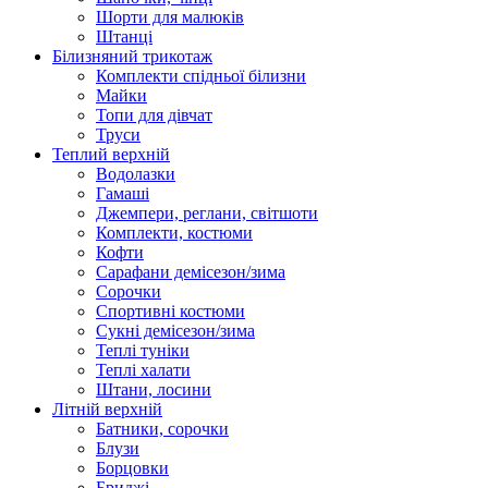
Шорти для малюків
Штанці
Білизняний трикотаж
Комплекти спідньої білизни
Майки
Топи для дівчат
Труси
Теплий верхній
Водолазки
Гамаші
Джемпери, реглани, світшоти
Комплекти, костюми
Кофти
Сарафани демісезон/зима
Сорочки
Спортивні костюми
Сукні демісезон/зима
Теплі туніки
Теплі халати
Штани, лосини
Літній верхній
Батники, сорочки
Блузи
Борцовки
Бриджі