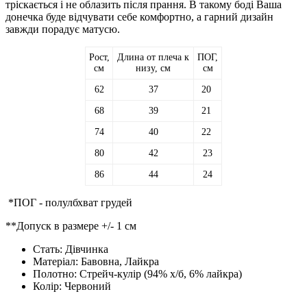
тріскається і не облазить після прання. В такому боді Ваша
донечка буде відчувати себе комфортно, а гарний дизайн
завжди порадує матусю.
Рост,
Длина от плеча к
ПОГ,
см
низу, см
см
62
37
20
68
39
21
74
40
22
80
42
23
86
44
24
*ПОГ - полулбхват грудей
**Допуск в размере +/- 1 см
Стать:
Дівчинка
Матеріал:
Бавовна, Лайкра
Полотно:
Стрейч-кулір (94% х/б, 6% лайкра)
Колір:
Червоний