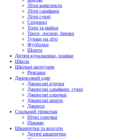
Літні комплекти
Літні сарафани
Літні сукні
Спідниці
Топи та майки
Треси, лосини, брюки
Туніки на літо
Футболки
Шорти
Дитячі купальники, плавки
Школа
Шкільні аксесуари
Рюкзаки
Джинсовий одяг
Джинсові куртки
Джинсові сарафани, сукні
Джинсові сорочки
Джинсові шорти
Джинси
Спальний трикотаж
Нічні сорочки
Піжами
Шкарпетки та колготи
Дитячі шкарпетки