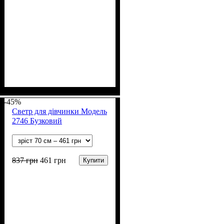
Стать
Матеріал
Полотно
Колір
: Рожевий
: Дівчинка
: Кулір (100% х/б)
: Бавовна
-45%
Светр для дівчинки Модель
2746 Бузковий
837
грн
461
грн
Купити