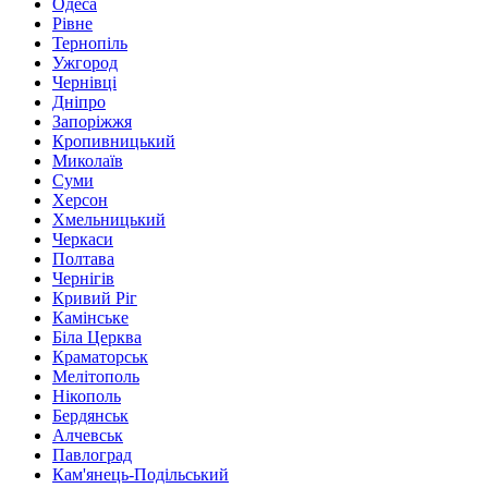
Одеса
Рівне
Тернопіль
Ужгород
Чернівці
Дніпро
Запоріжжя
Кропивницький
Миколаїв
Суми
Херсон
Хмельницький
Черкаси
Полтава
Чернігів
Кривий Ріг
Камінське
Біла Церква
Краматорськ
Мелітополь
Нікополь
Бердянськ
Алчевськ
Павлоград
Кам'янець-Подільський