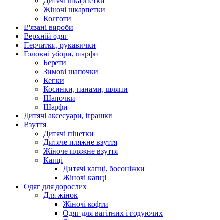
Дитячі шкарпетки
Жіночі шкарпетки
Колготи
В'язані вироби
Верхній одяг
Перчатки, рукавички
Головні убори, шарфи
Берети
Зимові шапочки
Кепки
Косинки, панами, шляпи
Шапочки
Шарфи
Дитячі аксесуари, іграшки
Взуття
Дитячі пінетки
Дитяче пляжне взуття
Жіноче пляжне взуття
Капці
Дитячі капці, босоніжки
Жіночі капці
Одяг для дорослих
Для жінок
Жіночі кофти
Одяг для вагітних і годуючих