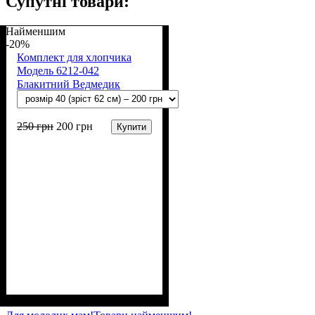
Супутні товари:
Найменшим
-20%
Комплект для хлопчика
Модель 6212-042
Блакитний Ведмедик
250
грн
200
грн
Купити
Стать
Матеріал
Полотно
Колір
: Блакитний
: Хлопчик
: Начіс (100% х/б)
: Бавовна