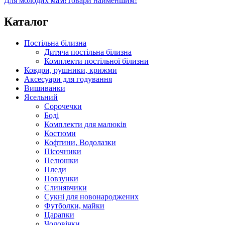
Для молодих мам!
Товари найменшим!
Каталог
Постільна білизна
Дитяча постільна білизна
Комплекти постільної білизни
Ковдри, рушники, крижми
Аксесуари для годування
Вишиванки
Ясельний
Cорочечки
Боді
Комплекти для малюків
Костюми
Кофтини, Водолазки
Пісочники
Пелюшки
Пледи
Повзунки
Слинявчики
Сукні для новонароджених
Футболки, майки
Царапки
Чоловічки