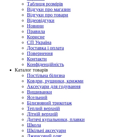
Таблиця розмірів
Відгуки про магазин
Відгуки про товари
Відеовідгуки
Новини
Правила
Корисне
СП Україна
Доставка і оплата
Повернення
Контакти
Конфіденційність
Каталог товарів
Постільна білизна
Ковдри, рушники, крижми
Аксесуари для годування
Вишиванки
Ясельний
Білизняний трикотаж
Теплий верхній
Літній верхній
Дитячі купальники, плавки
Школа
Шкільні аксесуари
Джинсовий одяг