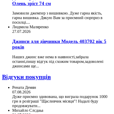
Олень зріст 74 см
Замовили джемпер з вишивкою. Дуже гарна якість,
гарна вишивка. Дякую Вам за приємний сюрприз в
посилці....
Людмила Маляренко
27.07.2026
Джинси для дівчинки Модель 403702 вік 5
років
Наших джинс вже нема в наявності,забрала
останні,пишу відгук під схожим товаром,задоволені
джинсами ще...
Відгуки покупців
Рената Демян
07.08.2026
Дуже приємно здивована, що виграла подарунок 1000
грн в розіграші "Щасливчик місяця"! Надалі буду
продовжувати...
Михайло Слсдаьа