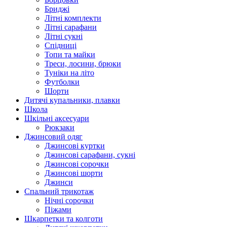
Бриджі
Літні комплекти
Літні сарафани
Літні сукні
Спідниці
Топи та майки
Треси, лосини, брюки
Туніки на літо
Футболки
Шорти
Дитячі купальники, плавки
Школа
Шкільні аксесуари
Рюкзаки
Джинсовий одяг
Джинсові куртки
Джинсові сарафани, сукні
Джинсові сорочки
Джинсові шорти
Джинси
Спальний трикотаж
Нічні сорочки
Піжами
Шкарпетки та колготи