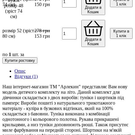
74 см)
150
грн
1 клік
Додати в
Кошик
розмір 52 (зріст
278
грн
Купити в
80 см)
153
грн
1 клік
Додати в
Кошик
по
1
шт. за
Купити ростовку
Опис
Відгуки (1)
Наш інтернет-магазин ТМ "Арлекин" представляє Вам нову
модель дитячого комплекту на літо. Даний комплект для
дівчинки складається з двох виробів: туніки і шортиків під
памперс Вироби пошиті з натурального трикотажного
матеріалу - куліра в бузкових відтінках, який на 100%
складається з бавовни. Туніка виконана з комбінації
однотонного і кольорового полотна. Рукава прикрашені
крильцями, а низ туніки доповнюють рюші. Також присутнє
миле фарбування на передній стороні. Шортики на м'якій