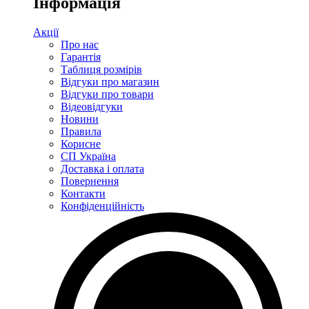
Інформація
Акції
Про нас
Гарантія
Таблиця розмірів
Відгуки про магазин
Відгуки про товари
Відеовідгуки
Новини
Правила
Корисне
СП Україна
Доставка і оплата
Повернення
Контакти
Конфіденційність