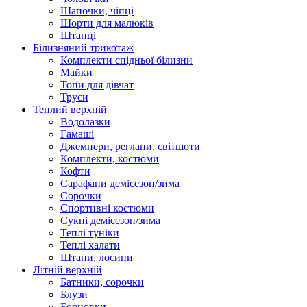
Шапочки, чіпці
Шорти для малюків
Штанці
Білизняний трикотаж
Комплекти спідньої білизни
Майки
Топи для дівчат
Труси
Теплий верхній
Водолазки
Гамаші
Джемпери, реглани, світшоти
Комплекти, костюми
Кофти
Сарафани демісезон/зима
Сорочки
Спортивні костюми
Сукні демісезон/зима
Теплі туніки
Теплі халати
Штани, лосини
Літній верхній
Батники, сорочки
Блузи
Борцовки