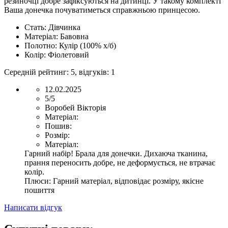
резиночці добре зафіксуються на дитинці. У такому комплекті
Ваша донечка почуватиметься справжньою принцесою.
Стать:
Дівчинка
Матеріал:
Бавовна
Полотно:
Кулір (100% х/б)
Колір:
Фіолетовий
Середній рейтинг:
5
, відгуків:
1
12.02.2025
5/5
Воробей Вікторія
Матеріал:
Пошив:
Розмір:
Матеріал:
Гарний набір! Брала для донечки. Дихаюча тканина,
прання переносить добре, не деформується, не втрачає
колір.
Плюси:
Гарний матеріал, відповідає розміру, якісне
пошиття
Написати відгук