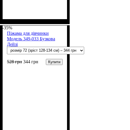
Стать
Матеріал
Полотно
Колір
: Білий, Синій
: Дівчинка
: Стрейч-кулір (94%
: Коттон, Бавовна,
Лайкра
х/б, 6% лайкра), Джинс
-35%
Піжама для дівчинки
Модель 349-033 Бузкова
Дейзі
528
грн
344
грн
Купити