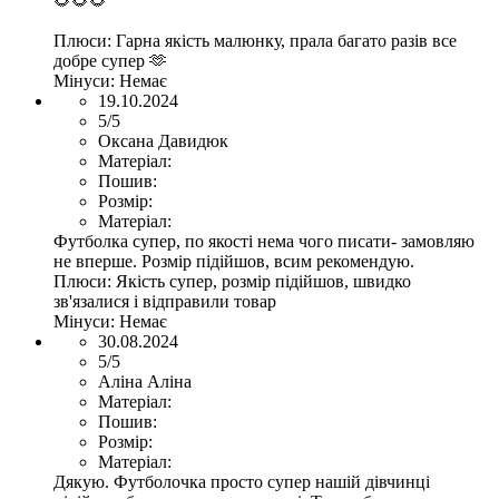
🌻🌻🌻
Плюси:
Гарна якість малюнку, прала багато разів все
добре супер 🫶
Мінуси:
Немає
19.10.2024
5/5
Оксана Давидюк
Матеріал:
Пошив:
Розмір:
Матеріал:
Футболка супер, по якості нема чого писати- замовляю
не вперше. Розмір підійшов, всим рекомендую.
Плюси:
Якість супер, розмір підійшов, швидко
зв'язалися і відправили товар
Мінуси:
Немає
30.08.2024
5/5
Аліна Аліна
Матеріал:
Пошив:
Розмір:
Матеріал:
Дякую. Футболочка просто супер нашій дівчинці