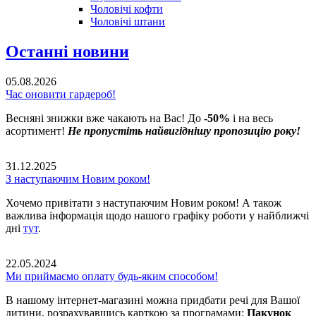
Чоловічі кофти
Чоловічі штани
Останні новини
05.08.2026
Час оновити гардероб!
Весняні знижки вже чакають на Вас! До
-50%
і на весь
асортимент!
Не пропустіть найвигіднішу пропозицію року!
31.12.2025
З наступаючим Новим роком!
Хочемо привітати з наступаючим Новим роком! А також
важлива інформація щодо нашого графіку роботи у найближчі
дні
тут
.
22.05.2024
Ми приймаємо оплату будь-яким способом!
В нашому інтернет-магазині можна придбати речі для Вашої
дитини, розрахувавшись карткою за програмами:
Пакунок