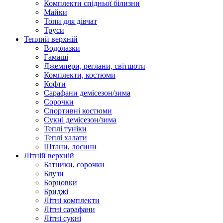
Комплекти спідньої білизни
Майки
Топи для дівчат
Труси
Теплий верхній
Водолазки
Гамаші
Джемпери, реглани, світшоти
Комплекти, костюми
Кофти
Сарафани демісезон/зима
Сорочки
Спортивні костюми
Сукні демісезон/зима
Теплі туніки
Теплі халати
Штани, лосини
Літній верхній
Батники, сорочки
Блузи
Борцовки
Бриджі
Літні комплекти
Літні сарафани
Літні сукні