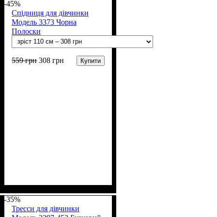
б, 6% лайкра)
-45%
Спідниця для дівчинки
Модель 3373 Чорна
Полоски
559
грн
308
грн
Купити
Стать
Матеріал
Колір
: Чорний
: Дівчинка
: Віскоза,
Поліестер
-35%
Тресси для дівчинки