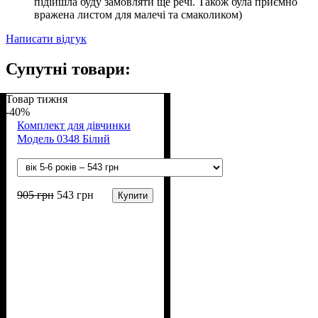
підійшла буду замовляти ще речі. Також була приємно
вражена листом для малечі та смаколиком)
Написати відгук
Супутні товари:
Товар тижня
-40%
Комплект для дівчинки
Модель 0348 Білий
905
грн
543
грн
Купити