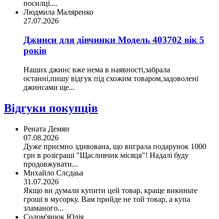
посилці....
Людмила Маляренко
27.07.2026
Джинси для дівчинки Модель 403702 вік 5
років
Наших джинс вже нема в наявності,забрала
останні,пишу відгук під схожим товаром,задоволені
джинсами ще...
Відгуки покупців
Рената Демян
07.08.2026
Дуже приємно здивована, що виграла подарунок 1000
грн в розіграші "Щасливчик місяця"! Надалі буду
продовжувати...
Михайло Слсдаьа
31.07.2026
Якщо ви думали купити цей товар, краще викиньте
гроші в мусорку. Вам прийде не той товар, а купа
зламаного...
Солом'янюк Юлія