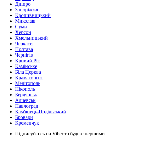
Дніпро
Запоріжжя
Кропивницький
Миколаїв
Суми
Херсон
Хмельницький
Черкаси
Полтава
Чернігів
Кривий Ріг
Камінське
Біла Церква
Краматорськ
Мелітополь
Нікополь
Бердянськ
Алчевськ
Павлоград
Кам'янець-Подільський
Бровари
Кременчук
Підписуйтесь на Viber та будьте першими