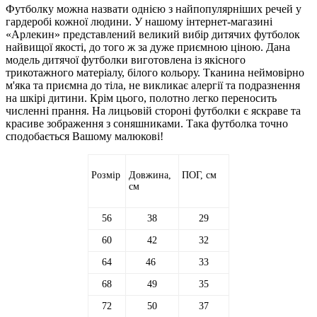
Футболку можна назвати однією з найпопулярніших речей у
гардеробі кожної людини. У нашому інтернет-магазині
«Арлекин» представлений великий вибір дитячих футболок
найвищої якості, до того ж за дуже приємною ціною. Дана
модель дитячої футболки виготовлена із якісного
трикотажного матеріалу, білого кольору. Тканина неймовірно
м'яка та приємна до тіла, не викликає алергії та подразнення
на шкірі дитини. Крім цього, полотно легко переносить
численні прання. На лицьовій стороні футболки є яскраве та
красиве зображення з соняшниками. Така футболка точно
сподобається Вашому малюкові!
Розмір
Довжина,
ПОГ, см
см
56
38
29
60
42
32
64
46
33
68
49
35
72
50
37