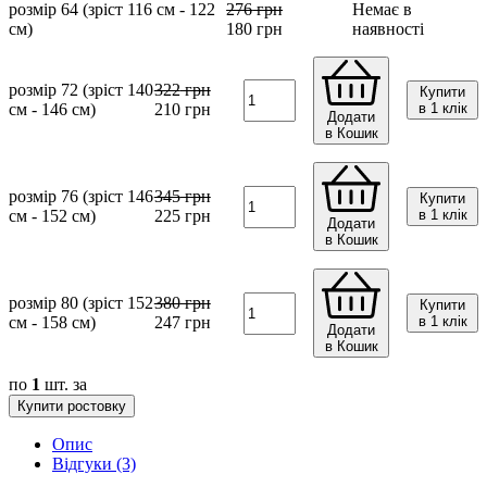
розмір 64 (зріст 116 см - 122
276
грн
Немає в
см)
180
грн
наявності
розмір 72 (зріст 140
322
грн
Купити
см - 146 см)
210
грн
в 1 клік
Додати
в Кошик
розмір 76 (зріст 146
345
грн
Купити
см - 152 см)
225
грн
в 1 клік
Додати
в Кошик
розмір 80 (зріст 152
380
грн
Купити
см - 158 см)
247
грн
в 1 клік
Додати
в Кошик
по
1
шт. за
Купити ростовку
Опис
Відгуки (3)