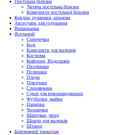
Постільна білизна
Дитяча постільна білизна
Комплекти постільної білизни
Ковдри, рушники, крижми
Аксесуари для годування
Вишиванки
Ясельний
Cорочечки
Боді
Комплекти для малюків
Костюми
Кофтини, Водолазки
Пісочники
Пелюшки
Пледи
Повзунки
Слинявчики
Сукні для новонароджених
Футболки, майки
Царапки
Чоловічки
Шапочки, чіпці
Шорти для малюків
Штанці
Білизняний трикотаж