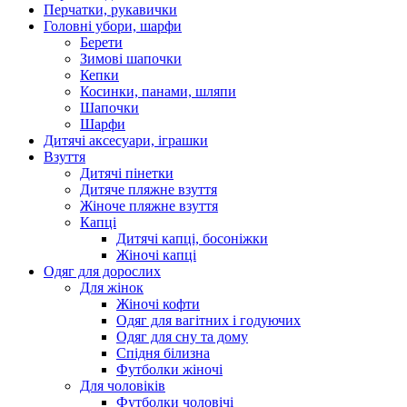
Перчатки, рукавички
Головні убори, шарфи
Берети
Зимові шапочки
Кепки
Косинки, панами, шляпи
Шапочки
Шарфи
Дитячі аксесуари, іграшки
Взуття
Дитячі пінетки
Дитяче пляжне взуття
Жіноче пляжне взуття
Капці
Дитячі капці, босоніжки
Жіночі капці
Одяг для дорослих
Для жінок
Жіночі кофти
Одяг для вагітних і годуючих
Одяг для сну та дому
Спідня білизна
Футболки жіночі
Для чоловіків
Футболки чоловічі