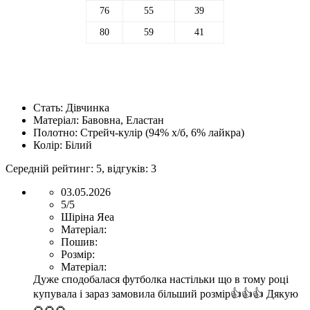
76
55
39
80
59
41
Стать:
Дівчинка
Матеріал:
Бавовна, Еластан
Полотно:
Стрейч-кулір (94% х/б, 6% лайкра)
Колір:
Білий
Середній рейтинг:
5
, відгуків:
3
03.05.2026
5/5
Шіріна Яеа
Матеріал:
Пошив:
Розмір:
Матеріал:
Дуже сподобалася футболка настільки що в тому році
купувала і зараз замовила більший розмір👍👍👍 Дякую