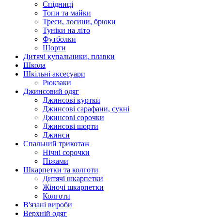
Спідниці
Топи та майки
Треси, лосини, брюки
Туніки на літо
Футболки
Шорти
Дитячі купальники, плавки
Школа
Шкільні аксесуари
Рюкзаки
Джинсовий одяг
Джинсові куртки
Джинсові сарафани, сукні
Джинсові сорочки
Джинсові шорти
Джинси
Спальний трикотаж
Нічні сорочки
Піжами
Шкарпетки та колготи
Дитячі шкарпетки
Жіночі шкарпетки
Колготи
В'язані вироби
Верхній одяг