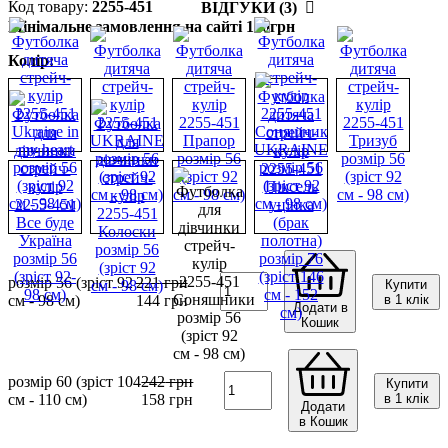
2255-451
ВІДГУКИ (3)
Мінімальне замовлення на сайті 100грн
Колір:
розмір 56 (зріст 92
221
грн
Купити
см - 98 см)
144
грн
в 1 клік
Додати в
Кошик
розмір 60 (зріст 104
242
грн
Купити
см - 110 см)
158
грн
в 1 клік
Додати
в Кошик