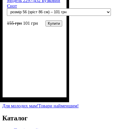
Модель 2297-452 Бузковий
Єнот
155
грн
101
грн
Купити
Стать
Матеріал
Полотно
: Дівчинка
: Стрейч-кулір (94%
: Бавовна, Лайкра
х/б, 6% лайкра)
Для молодих мам!
Товари найменшим!
Каталог