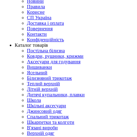
Новини
Правила
Корисне
СП Україна
Доставка і оплата
Повернення
Контакти
Конфіденційність
Каталог товарів
Постільна білизна
Ковдри, рушники, крижми
Аксесуари для годування
Вишиванки
Ясельний
Білизняний трикотаж
Теплий верхній
Літній верхній
Дитячі купальники, плавки
Школа
Шкільні аксесуари
Джинсовий одяг
Спальний трикотаж
Шкарпетки та колготи
В'язані вироби
Верхній одяг