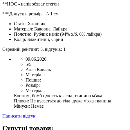
**НОС - напівобхват стегон
***Допуск в розмірі +/- 1 см
Стать:
Хлопчик
Матеріал:
Бавовна, Лайкра
Полотно:
Рубчик начіс (94% х/б, 6% лайкра)
Колір:
Блакитний, Сірий
Середній рейтинг:
5
, відгуків:
1
09.06.2026
5/5
Алла Коваль
Матеріал:
Пошив:
Розмір:
Матеріал:
Костюм, бомба ,якість класна ,тканина м'яка
Плюси:
Не кусається до тіла ,дуже м'яка тканина
Мінуси:
Немає
Написати відгук
Супутні товари: