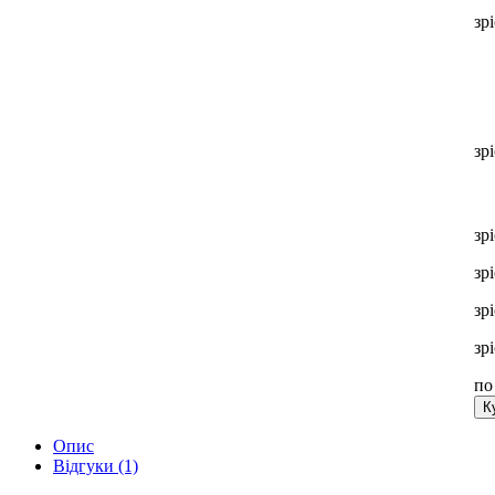
зр
зр
зр
зр
зр
зр
п
К
Опис
Відгуки (1)