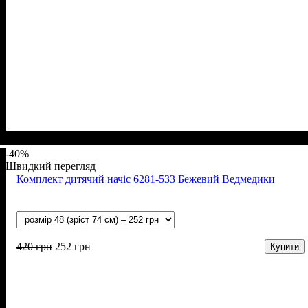
Стать
Матеріал
Полотно
Колір
: Синій
: Дівчинка, Хлопчик
: Рубчик начіс (94% х/б, 6% лайкра)
: Бавовна, Лайкра
-40%
Швидкий перегляд
Комплект дитячий начіс 6281-533 Бежевий Ведмедики
420
грн
252
грн
Купити