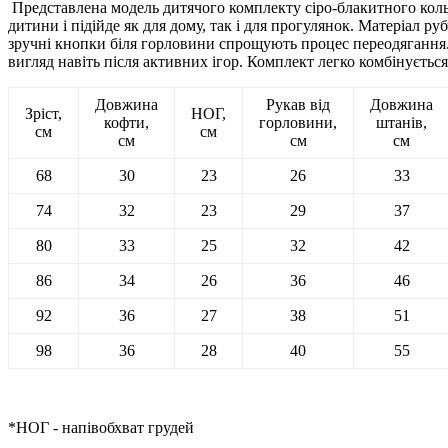
Представлена модель дитячого комплекту сіро-блакитного коль
дитини і підійде як для дому, так і для прогулянок. Матеріал 
зручні кнопки біля горловини спрощують процес переодягання.
вигляд навіть після активних ігор. Комплект легко комбінуєтьс
Довжина
Рукав від
Довжина
Зріст,
НОГ,
кофти,
горловини,
штанів,
см
см
см
см
см
68
30
23
26
33
74
32
23
29
37
80
33
25
32
42
86
34
26
36
46
92
36
27
38
51
98
36
28
40
55
*НОГ - напівобхват грудей