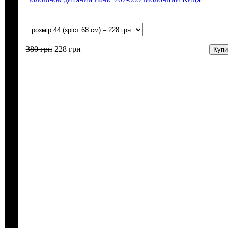
380
грн
228
грн
Купи