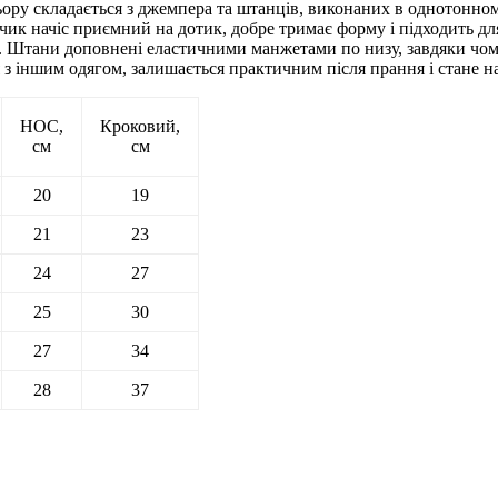
ору складається з джемпера та штанців, виконаних в однотонном
рубчик начіс приємний на дотик, добре тримає форму і підходить 
 Штани доповнені еластичними манжетами по низу, завдяки чому
я з іншим одягом, залишається практичним після прання і стане н
НОС,
Кроковий,
см
см
20
19
21
23
24
27
25
30
27
34
28
37