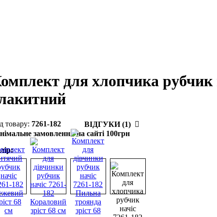
омплект для хлопчика рубчик н
лакитний
7261-182
ВІДГУКИ (1)
німальне замовлення на сайті 100грн
лір: