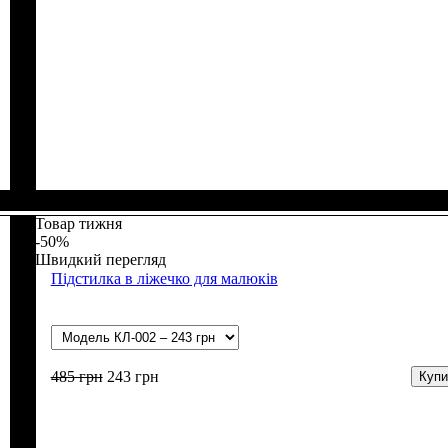
Стать
Матеріал
Полотно
Колір
: Молочний
: Дівчинка, Хлопчик
: Махра (100% п/е)
: Поліестер
Товар тижня
-50%
Швидкий перегляд
Підстилка в ліжечко для малюків
485
грн
243
грн
Купи