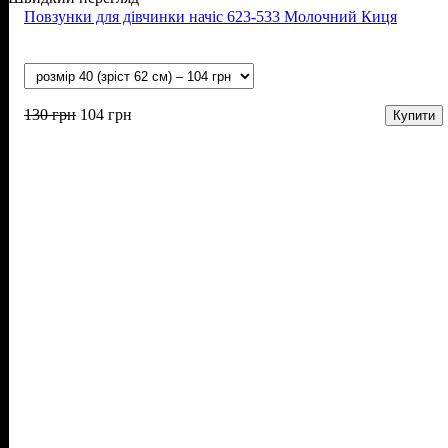
Повзунки для дівчинки начіс 623-533 Молочний Киця
130
грн
104
грн
Купити