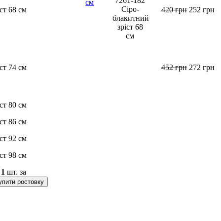
іст 68 см
420
грн
252
грн
іст 74 см
452
грн
272
грн
іст 80 см
іст 86 см
іст 92 см
іст 98 см
о
1
шт. за
упити ростовку