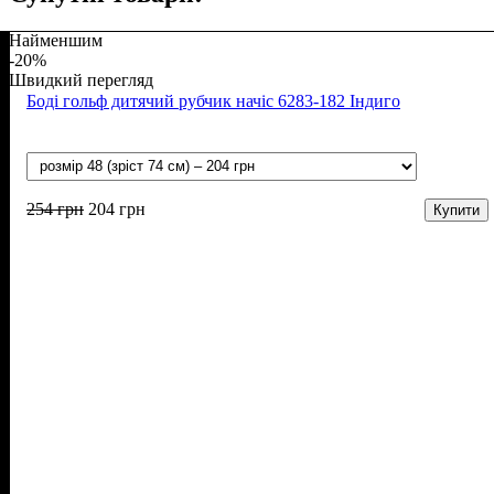
Найменшим
-20%
Швидкий перегляд
Боді гольф дитячий рубчик начіс 6283-182 Індиго
254
грн
204
грн
Купити