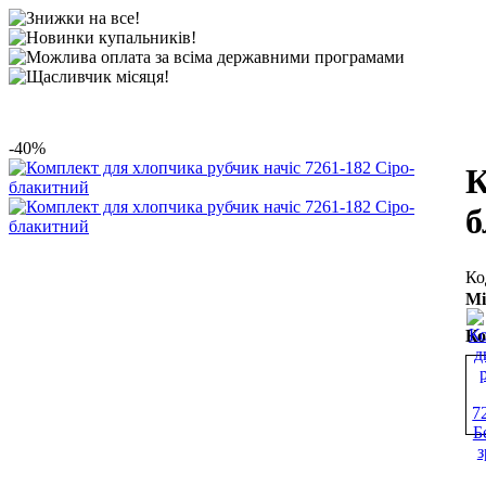
-40%
К
б
Мі
Ко