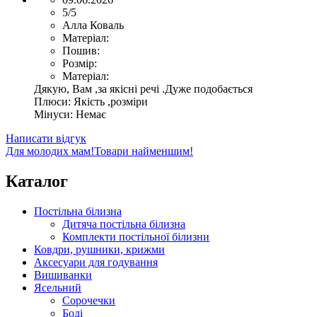
5/5
Алла Коваль
Матеріал:
Пошив:
Розмір:
Матеріал:
Дякую, Вам ,за якісні речі .Дуже подобається
Плюси:
Якість ,розміри
Мінуси:
Немає
Написати відгук
Для молодих мам!
Товари найменшим!
Каталог
Постільна білизна
Дитяча постільна білизна
Комплекти постільної білизни
Ковдри, рушники, крижми
Аксесуари для годування
Вишиванки
Ясельний
Cорочечки
Боді