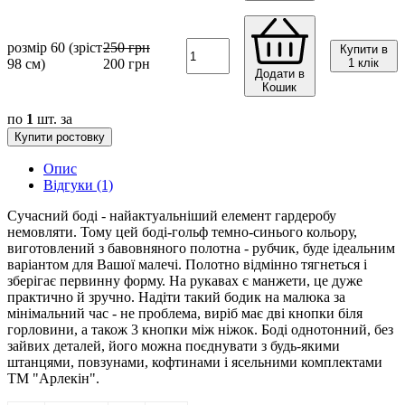
розмір 60 (зріст
250
грн
Купити в
98 см)
200
грн
1 клік
Додати в
Кошик
по
1
шт. за
Купити ростовку
Опис
Відгуки (1)
Сучасний боді - найактуальніший елемент гардеробу
немовляти. Тому цей боді-гольф темно-синього кольору,
виготовлений з бавовняного полотна - рубчик, буде ідеальним
варіантом для Вашої малечі. Полотно відмінно тягнеться і
зберігає первинну форму. На рукавах є манжети, це дуже
практично й зручно. Надіти такий бодик на малюка за
мінімальний час - не проблема, виріб має дві кнопки біля
горловини, а також 3 кнопки між ніжок. Боді однотонний, без
зайвих деталей, його можна поєднувати з будь-якими
штанцями, повзунами, кофтинами і ясельними комплектами
ТМ "Арлекін".