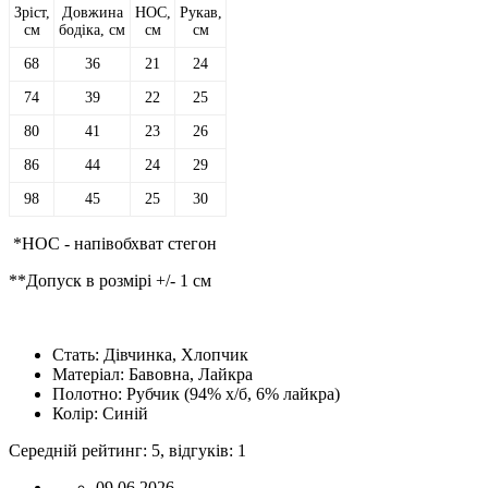
Зріст,
Довжина
НОС,
Рукав,
см
бодіка, см
см
см
68
36
21
24
74
39
22
25
80
41
23
26
86
44
24
29
98
45
25
30
*НОС - напівобхват стегон
**Допуск в розмірі +/- 1 см
Стать:
Дівчинка, Хлопчик
Матеріал:
Бавовна, Лайкра
Полотно:
Рубчик (94% х/б, 6% лайкра)
Колір:
Синій
Середній рейтинг:
5
, відгуків:
1
09.06.2026