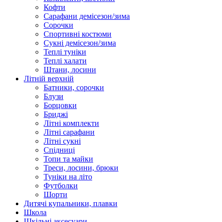
Кофти
Сарафани демісезон/зима
Сорочки
Спортивні костюми
Сукні демісезон/зима
Теплі туніки
Теплі халати
Штани, лосини
Літній верхній
Батники, сорочки
Блузи
Борцовки
Бриджі
Літні комплекти
Літні сарафани
Літні сукні
Спідниці
Топи та майки
Треси, лосини, брюки
Туніки на літо
Футболки
Шорти
Дитячі купальники, плавки
Школа
Шкільні аксесуари