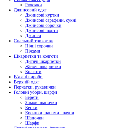
Рюкзаки
Джинсовий одяг
Джинсові куртки
Джинсові сарафани, сукні
Джинсові сорочки
Джинсові шорти
Джинси
Спальний трикотаж
Нічні сорочки
Піжами
Шкарпетки та колготи
Дитячі шкарпетки
Жіночі шкарпетки
Колготи
В'язані вироби
Верхній одяг
Перчатки, рукавички
Головні убори, шарфи
Берети
Зимові шапочки
Кепки
Косинки, панами, шляпи
Шапочки
Шарфи