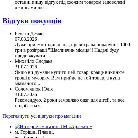
останні,пишу відгук під схожим товаром,задоволені
джинсами ще...
Відгуки покупців
Рената Демян
07.08.2026
Дуже приємно здивована, що виграла подарунок 1000
грн в розіграші "Щасливчик місяця"! Надалі буду
продовжувати...
Михайло Слсдаьа
31.07.2026
Якщо ви думали купити цей товар, краще викиньте
гроші в мусорку. Вам прийде не той товар, а купа
зламаного...
Солом'янюк Юлія
31.07.2026
Рекомендую. 2 роки замовляю одяг для дітей, та все
подобається.
Переглянути усі відгуки про магазин
м. Горішні Плавні,
вул. Строна, 1