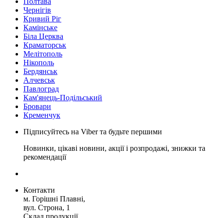
Полтава
Чернігів
Кривий Ріг
Камінське
Біла Церква
Краматорськ
Мелітополь
Нікополь
Бердянськ
Алчевськ
Павлоград
Кам'янець-Подільський
Бровари
Кременчук
Підписуйтесь на Viber та будьте першими
Новинки, цікаві новини, акції і розпродажі, знижки та
рекомендації
Контакти
м. Горішні Плавні,
вул. Строна, 1
Склад продукції