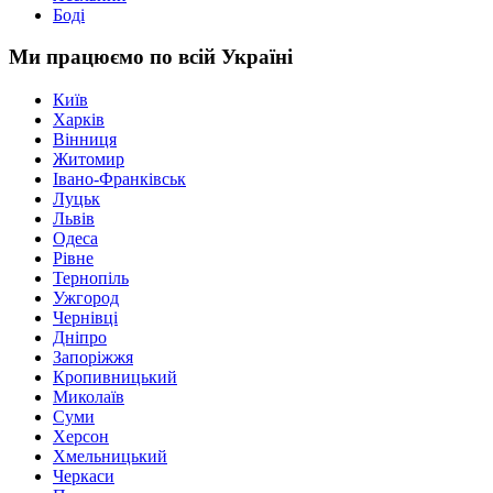
Боді
Ми працюємо по всій Україні
Київ
Харків
Вінниця
Житомир
Івано-Франківськ
Луцьк
Львів
Одеса
Рівне
Тернопіль
Ужгород
Чернівці
Дніпро
Запоріжжя
Кропивницький
Миколаїв
Суми
Херсон
Хмельницький
Черкаси