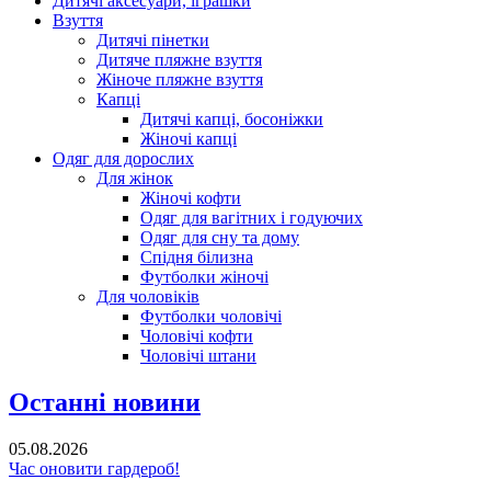
Дитячі аксесуари, іграшки
Взуття
Дитячі пінетки
Дитяче пляжне взуття
Жіноче пляжне взуття
Капці
Дитячі капці, босоніжки
Жіночі капці
Одяг для дорослих
Для жінок
Жіночі кофти
Одяг для вагітних і годуючих
Одяг для сну та дому
Спідня білизна
Футболки жіночі
Для чоловіків
Футболки чоловічі
Чоловічі кофти
Чоловічі штани
Останні новини
05.08.2026
Час оновити гардероб!