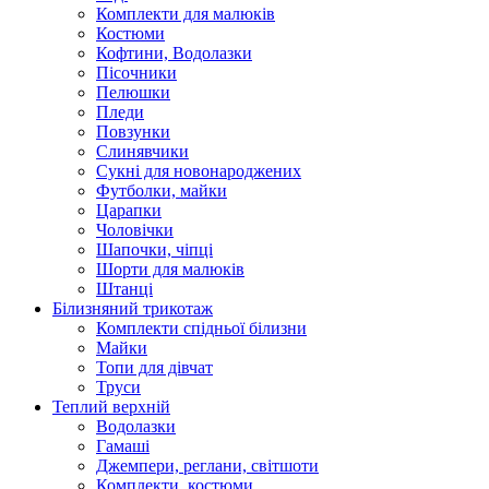
Комплекти для малюків
Костюми
Кофтини, Водолазки
Пісочники
Пелюшки
Пледи
Повзунки
Слинявчики
Сукні для новонароджених
Футболки, майки
Царапки
Чоловічки
Шапочки, чіпці
Шорти для малюків
Штанці
Білизняний трикотаж
Комплекти спідньої білизни
Майки
Топи для дівчат
Труси
Теплий верхній
Водолазки
Гамаші
Джемпери, реглани, світшоти
Комплекти, костюми