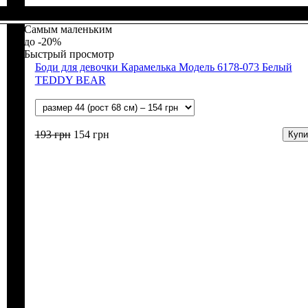
Пол
Материал
Полотно
: Мальчик
: Интерлок (100% х/б)
: Хлопок
Самым маленьким
-20%
Быстрый просмотр
Боди для девочки Карамелька Модель 6178-073 Белый
TEDDY BEAR
193
грн
154
грн
Купи