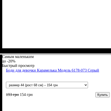
Пол
Материал
Полотно
Цвет
: Девочка, Мальчик
: Бирюзовый
: Стрейч-кулир (94% х/б, 6% лайкра)
: Хлопок, Лайкра
Самым маленьким
-20%
Быстрый просмотр
Боди для девочки Карамелька Модель 6178-073 Серый
193
грн
154
грн
Купить