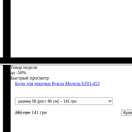
Пол
Материал
Полотно
Цвет
: Девочка
: Белый
: Интерлок (100% х/б)
: Хлопок
Товар недели
-50%
Быстрый просмотр
Боди для девочки Кукла Модель 6193-453
282
грн
141
грн
Купи