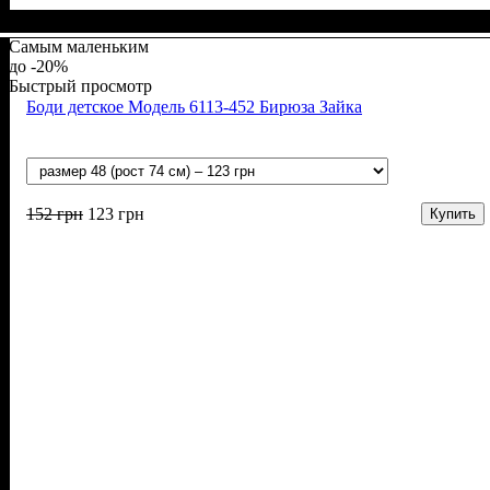
Пол
Материал
Полотно
Цвет
: Мальчик
: Бирюзовый
: Интерлок начесной (100% х/б)
: Хлопок
Самым маленьким
-20%
Быстрый просмотр
Боди детское Модель 6113-452 Бирюза Зайка
152
грн
123
грн
Купить