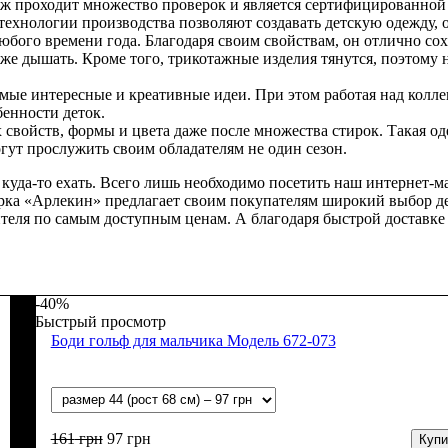
аж проходит множество проверок и является сертифицированно
 технологии производства позволяют создавать детскую одежду
бого времени года. Благодаря своим свойствам, он отлично сохр
же дышать. Кроме того, трикотажные изделия тянутся, поэтому н
амые интересные и креативные идеи. При этом работая над колл
енности деток.
 свойств, формы и цвета даже после множества стирок. Такая од
гут прослужить своим обладателям не один сезон.
 куда-то ехать. Всего лишь необходимо посетить наш интернет-
арка «Арлекин» предлагает своим покупателям широкий выбор де
теля по самым доступным ценам. А благодаря быстрой доставке т
-40%
Быстрый просмотр
Боди гольф для мальчика Модель 672-073
161
грн
97
грн
Купи