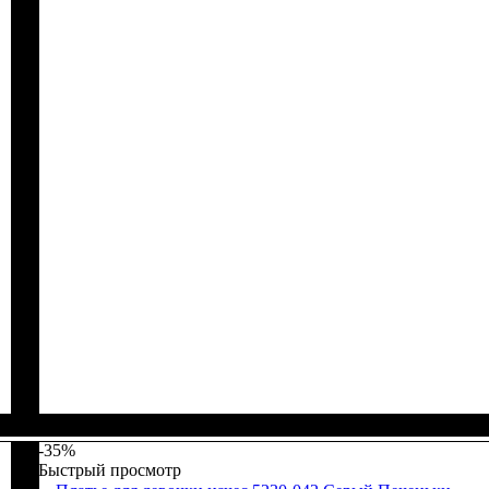
Пол
Материал
Полотно
Цвет
: Девочка
: Чёрный
: 2-х нитка (94% х/б, 6% лайкра)
: Хлопок, Лайкра
-35%
Быстрый просмотр