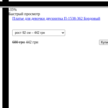
Пол
Материал
Полотно
Цвет
: Девочка
: Розовый
: Начёс (100% х/б)
: Хлопок
-35%
Быстрый просмотр
Платье для девочки двухнитка П-1538-362 Бордовый
680
грн
442
грн
Купи