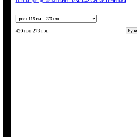
Платье для девочки начес 5230-042 Серый Печеньки
420
грн
273
грн
Купи