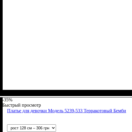
Пол
Материал
Полотно
Цвет
: Девочка
: Фиолетовый
: Начёс (100% х/б)
: Хлопок
-35%
Быстрый просмотр
Платье для девочки Модель 5239-533 Терракотовый Бемби