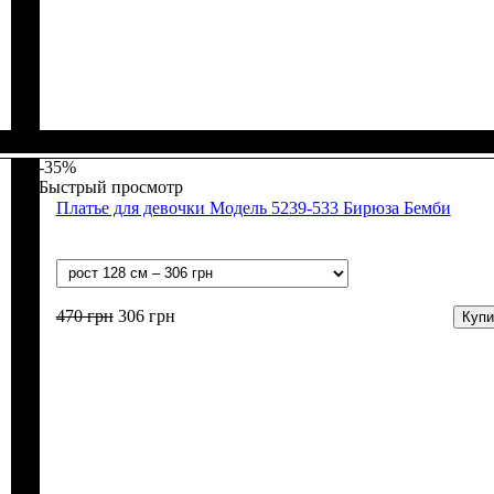
Пол
Материал
Полотно
Цвет
: Девочка
: Серый
: Начёс (100% х/б)
: Хлопок
-35%
Быстрый просмотр
Платье для девочки Модель 5239-533 Бирюза Бемби
470
грн
306
грн
Купи