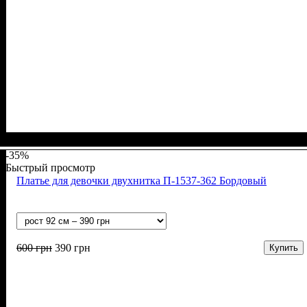
Пол
Материал
Полотно
Цвет
: Девочка
: Серый
: 2-х нитка (94% х/б, 6% лайкра)
: Хлопок, Лайкра
-35%
Быстрый просмотр
Платье для девочки двухнитка П-1537-362 Бордовый
600
грн
390
грн
Купить