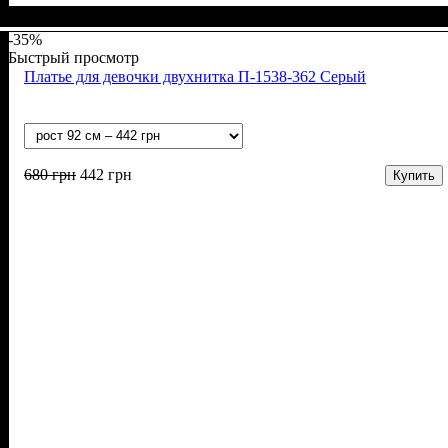
Пол
Материал
Полотно
Цвет
: Девочка
: Красный
: Начёс (100% х/б)
: Хлопок
-35%
Быстрый просмотр
Платье для девочки двухнитка П-1538-362 Серый
680
грн
442
грн
Купить