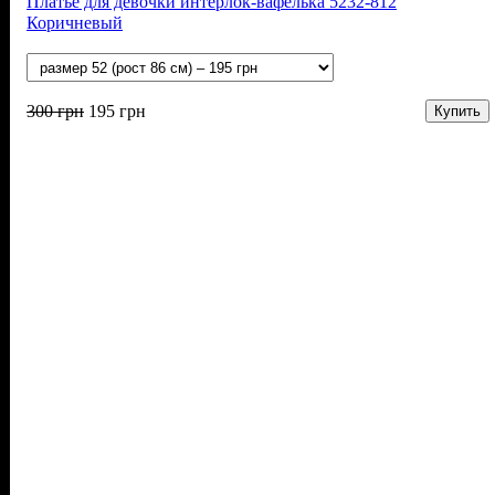
Платье для девочки интерлок-вафелька 5232-812
Коричневый
300
грн
195
грн
Купить