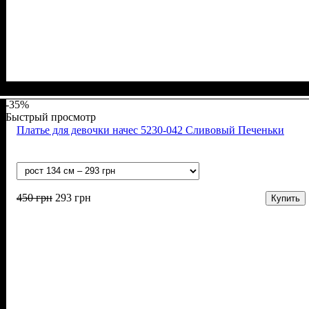
Пол
Материал
Полотно
Цвет
: Девочка
: Коричневый
: Интерлок вафелька (100% хлопок)
: Хлопок
-35%
Быстрый просмотр
Платье для девочки начес 5230-042 Сливовый Печеньки
450
грн
293
грн
Купить