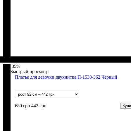
Пол
Материал
Полотно
Цвет
: Девочка
: Бордовый
: 2-х нитка (94% х/б, 6% лайкра)
: Хлопок, Лайкра
-35%
Быстрый просмотр
Платье для девочки двухнитка П-1538-362 Чёрный
680
грн
442
грн
Купи