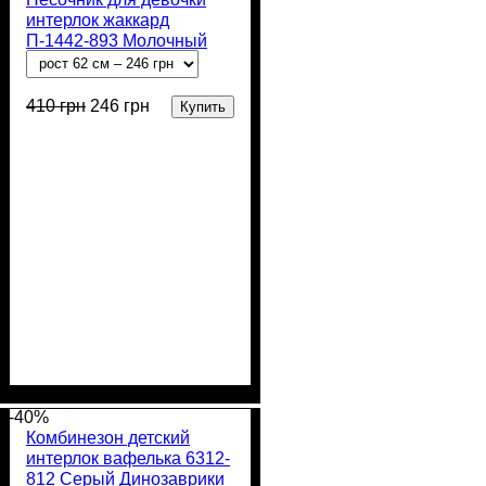
интерлок жаккард
П-1442-893 Молочный
Сердечки
410
грн
246
грн
Купить
Пол
Материал
Полотно
Цвет
: Девочка
: Молочный
: Интерлок
: Хлопок
жаккард (100% х/б)
-40%
Комбинезон детский
интерлок вафелька 6312-
812 Серый Динозаврики