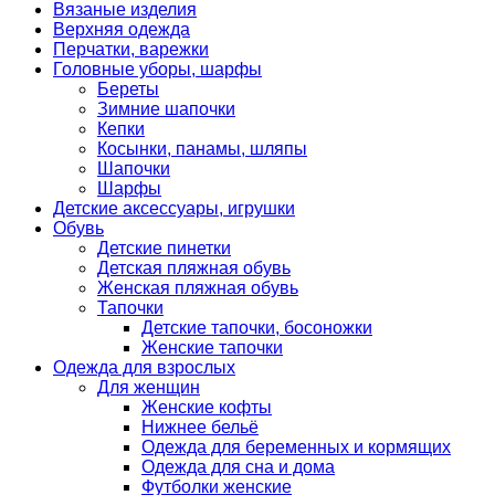
Вязаные изделия
Верхняя одежда
Перчатки, варежки
Головные уборы, шарфы
Береты
Зимние шапочки
Кепки
Косынки, панамы, шляпы
Шапочки
Шарфы
Детские аксессуары, игрушки
Обувь
Детские пинетки
Детская пляжная обувь
Женская пляжная обувь
Тапочки
Детские тапочки, босоножки
Женские тапочки
Одежда для взрослых
Для женщин
Женские кофты
Нижнее бельё
Одежда для беременных и кормящих
Одежда для сна и дома
Футболки женские