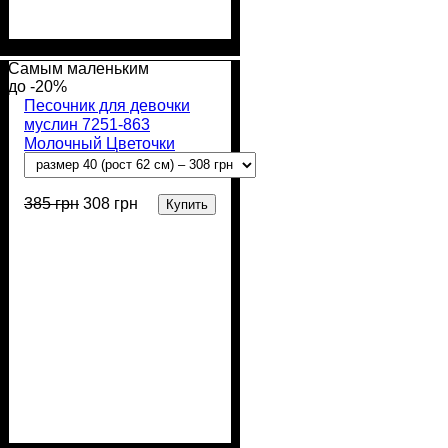
Пол
Материал
Полотно
Цвет
: Девочка, Мальчик
: Бежевый
: Муслин (100%
: Хлопок
хлопок)
Самым маленьким
-20%
Песочник для девочки
муслин 7251-863
Молочный Цветочки
385
грн
308
грн
Купить