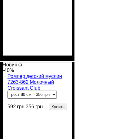
Пол
Материал
Полотно
Цвет
: Девочка
: Розовый
: Муслин (100%
: Хлопок
хлопок)
Новинка
-40%
Ромпер детский муслин
7263-862 Молочный
Croissant Club
592
грн
356
грн
Купить