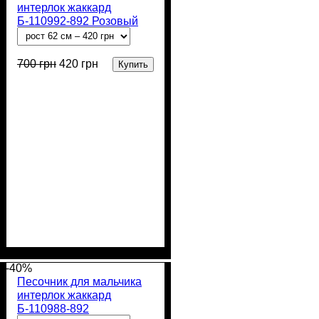
интерлок жаккард
Б-110992-892 Розовый
700
грн
420
грн
Купить
Пол
Материал
Полотно
Цвет
: Девочка
: Розовый
: Интерлок
: Хлопок
жаккард (100% х/б)
-40%
Песочник для мальчика
интерлок жаккард
Б-110988-892