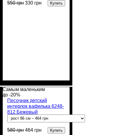
550
грн
330
грн
Купить
Пол
Материал
Полотно
Цвет
: Девочка, Мальчик
: Бежевый
: Интерлок
: Хлопок
вафелька (100% хлопок)
Самым маленьким
-20%
Песочник детский
интерлок вафелька 6248-
812 Бежевый
580
грн
464
грн
Купить