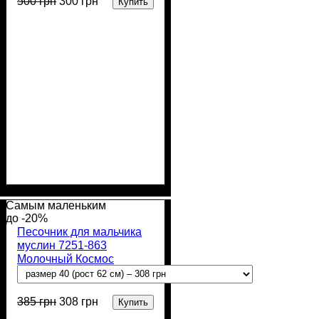
500
грн
300
грн
Купить
Пол
Материал
Полотно
Цвет
: Девочка, Мальчик
: Бежевый
: Интерлок
: Хлопок
вафелька (100% хлопок)
Самым маленьким
-20%
Песочник для мальчика
муслин 7251-863
Молочный Космос
385
грн
308
грн
Купить