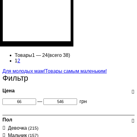
Пол
Материал
Полотно
Цвет
: Девочка, Мальчик
: Молочный
: Муслин (100%
: Хлопок
хлопок)
Товары
1 —
24
(всего 38)
1
2
Для молодых мам!
Товары самым маленьким!
Фильтр
Цена
—
грн
Пол
Девочка
(215)
Мальчик
(157)