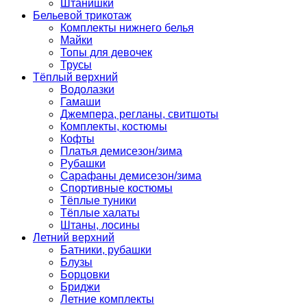
Штанишки
Бельевой трикотаж
Комплекты нижнего белья
Майки
Топы для девочек
Трусы
Тёплый верхний
Водолазки
Гамаши
Джемпера, регланы, свитшоты
Комплекты, костюмы
Кофты
Платья демисезон/зима
Рубашки
Сарафаны демисезон/зима
Спортивные костюмы
Тёплые туники
Тёплые халаты
Штаны, лосины
Летний верхний
Батники, рубашки
Блузы
Борцовки
Бриджи
Летние комплекты