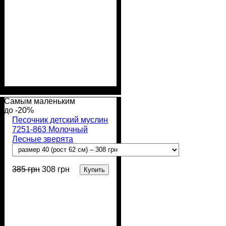
Пол
Материал
Полотно
Цвет
: Мальчик
: Молочный
: Муслин (100%
: Хлопок
хлопок)
Самым маленьким
-20%
Песочник детский муслин
7251-863 Молочный
Лесные зверята
385
грн
308
грн
Купить