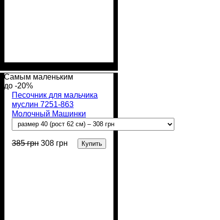
Пол
Материал
Полотно
Цвет
: Девочка, Мальчик
: Молочный
: Муслин (100%
: Хлопок
хлопок)
Самым маленьким
-20%
Песочник для мальчика
муслин 7251-863
Молочный Машинки
385
грн
308
грн
Купить