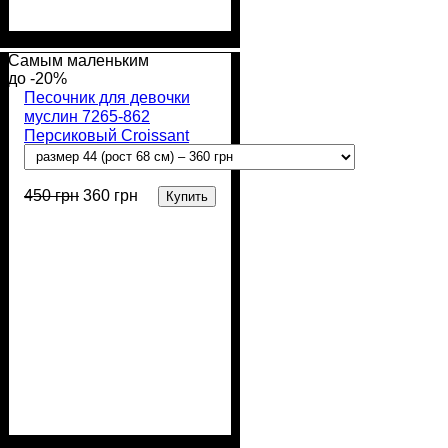
Пол
Материал
Полотно
Цвет
: Девочка
: Розовый
: Кулир (100% х/
: Хлопок
б)
Самым маленьким
-20%
Песочник для девочки
муслин 7265-862
Персиковый Croissant
Club
450
грн
360
грн
Купить
Пол
Материал
Полотно
Цвет
: Девочка
: Персиковый
: Муслин (100%
: Хлопок