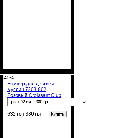
Пол
Материал
Полотно
Цвет
: Девочка, Мальчик
: Бежевый
: Интерлок
: Хлопок
вафелька (100% хлопок)
-40%
Ромпер для девочки
муслин 7263-862
Розовый Croissant Club
632
грн
380
грн
Купить