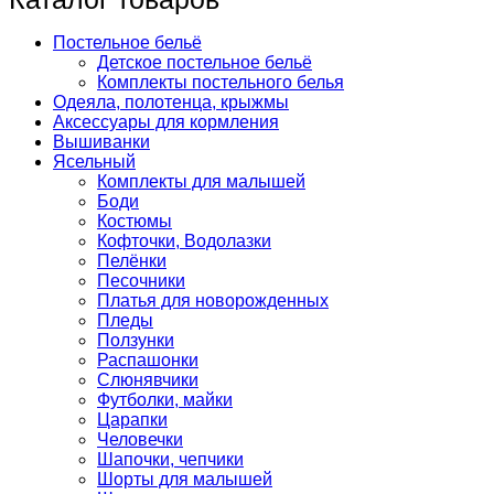
Постельное бельё
Детское постельное бельё
Комплекты постельного белья
Одеяла, полотенца, крыжмы
Аксессуары для кормления
Вышиванки
Ясельный
Комплекты для малышей
Боди
Костюмы
Кофточки, Водолазки
Пелёнки
Песочники
Платья для новорожденных
Пледы
Ползунки
Распашонки
Слюнявчики
Футболки, майки
Царапки
Человечки
Шапочки, чепчики
Шорты для малышей