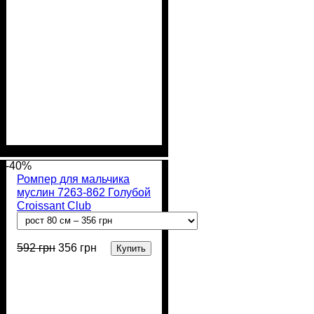
Пол
Материал
Полотно
Цвет
: Девочка
: Персиковый
: Муслин (100%
: Хлопок
хлопок)
-40%
Ромпер для мальчика
муслин 7263-862 Голубой
Croissant Club
592
грн
356
грн
Купить