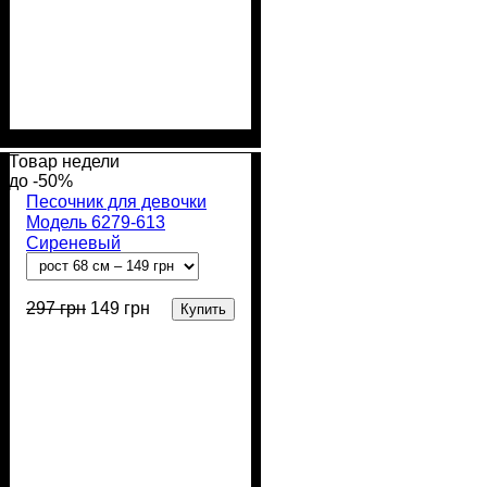
Пол
Материал
Полотно
Цвет
: Девочка, Мальчик
: Мятный
: Муслин (100%
: Хлопок
хлопок)
Товар недели
-50%
Песочник для девочки
Модель 6279-613
Сиреневый
297
грн
149
грн
Купить