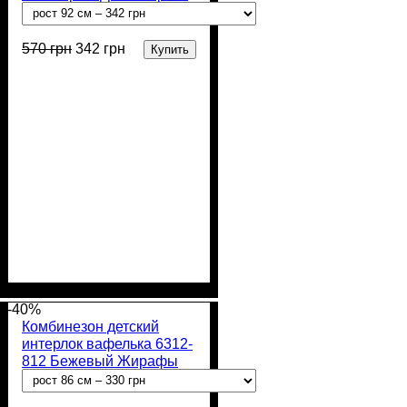
570
грн
342
грн
Купить
Пол
Материал
Полотно
Цвет
: Девочка, Мальчик
: Серый
: Интерлок
: Хлопок
вафелька (100% хлопок)
-40%
Комбинезон детский
интерлок вафелька 6312-
812 Бежевый Жирафы