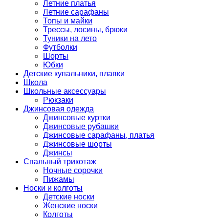
Летние платья
Летние сарафаны
Топы и майки
Трессы, лосины, брюки
Туники на лето
Футболки
Шорты
Юбки
Детские купальники, плавки
Школа
Школьные аксессуары
Рюкзаки
Джинсовая одежда
Джинсовые куртки
Джинсовые рубашки
Джинсовые сарафаны, платья
Джинсовые шорты
Джинсы
Спальный трикотаж
Ночные сорочки
Пижамы
Носки и колготы
Детские носки
Женские носки
Колготы