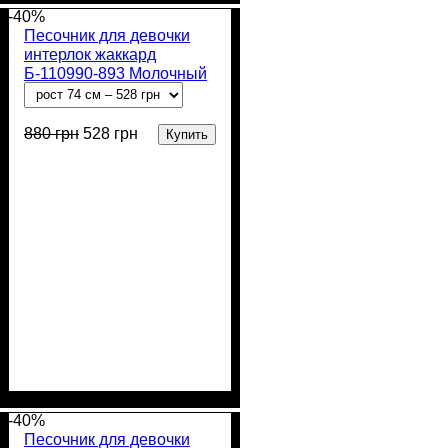
хлопок)
-40%
Песочник для девочки
интерлок жаккард
Б-110990-893 Молочный
Цветочки
880
грн
528
грн
Купить
Пол
Материал
Полотно
Цвет
: Девочка
: Молочный
: Интерлок
: Хлопок
жаккард (100% х/б)
-40%
Песочник для девочки