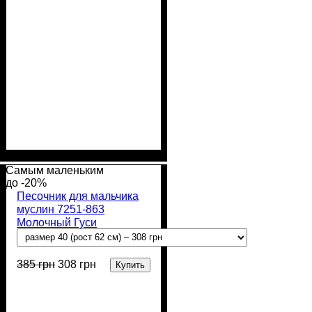
Пол
Материал
Полотно
Цвет
: Мальчик
: Молочный
: Муслин (100%
: Хлопок
хлопок)
Самым маленьким
-20%
Песочник для мальчика
муслин 7251-863
Молочный Гуси
385
грн
308
грн
Купить