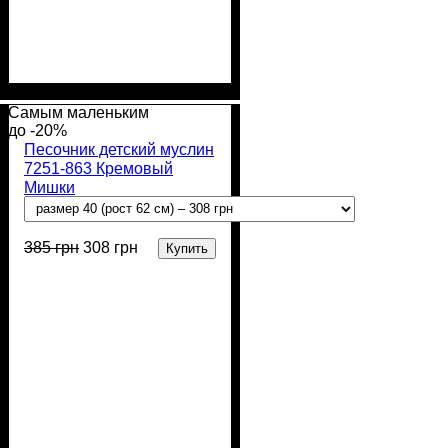
Пол
Материал
Полотно
Цвет
: Мальчик
: Молочный
: Муслин (100%
: Хлопок
хлопок)
Самым маленьким
-20%
Песочник детский муслин
7251-863 Кремовый
Мишки
385
грн
308
грн
Купить