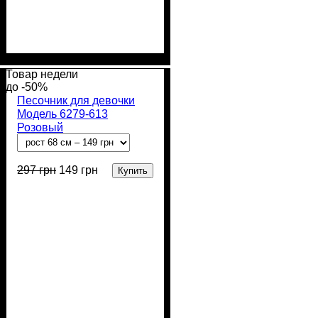
Пол
Материал
Полотно
Цвет
: Девочка
: Фиолетовый
: Кулир (100% х/
: Хлопок
б)
Товар недели
-50%
Песочник для девочки
Модель 6279-613
Розовый
297
грн
149
грн
Купить