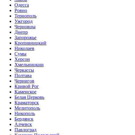
Одесса
Ровно
Тернополь
Ужгород
Черновцы
Днепр
Запорожье
Кропивницкий
Николаев
Сумы
Херсон
Хмельницкии
Черкассы
Полтава
Чернигов
Кривой Рог
Каменское
Белая Церковь
Краматорск
Мелитополь
Никополь
Бердянск
Алчевск
Павлоград