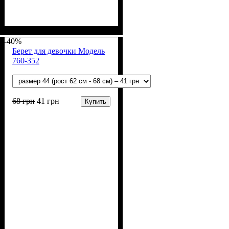
Пол
Материал
Полотно
Цвет
: Девочка
: Голубой
: Флис (100% п/э)
: Полиэстер
-40%
Берет для девочки Модель
760-352
68
грн
41
грн
Купить