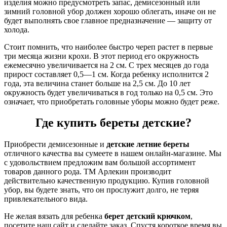
изделия можно предусмотреть запас, демисезонный или
зимний головной убор должен хорошо облегать, иначе он не
будет выполнять свое главное предназначение — защиту от
холода.
Стоит помнить, что наиболее быстро череп растет в первые
три месяца жизни крохи. В этот период его окружность
ежемесячно увеличивается на 2 см. С трех месяцев до года
прирост составляет 0,5—1 см. Когда ребенку исполнится 2
года, эта величина станет больше на 2,5 см. До 10 лет
окружность будет увеличиваться в год только на 0,5 см. Это
означает, что приобретать головные уборы можно будет реже.
Где купить береты детские?
Приобрести демисезонные и
детские летние береты
отличного качества вы сумеете в нашем онлайн-магазине. Мы
с удовольствием предложим вам большой ассортимент
товаров данного рода. ТМ Арлекин производит
действительно качественную продукцию. Купив головной
убор, вы будете знать, что он прослужит долго, не теряя
привлекательного вида.
Не желая вязать для ребенка
берет детский крючком
,
посетите наш сайт и сделайте заказ. Спустя короткое время вы