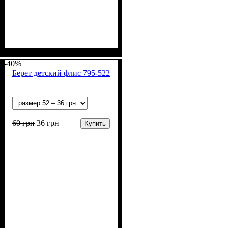
Пол
Материал
Полотно
Цвет
: Мальчик
: Голубой, Розовый
: Флис (100% п/э)
: Полиэстер
-40%
Берет детский флис 795-522
60
грн
36
грн
Купить