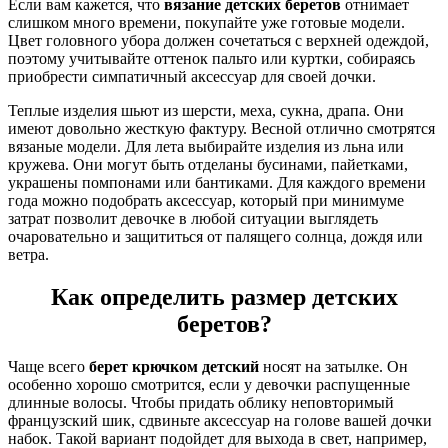
Если вам кажется, что
вязание детских беретов
отнимает
слишком много времени, покупайте уже готовые модели.
Цвет головного убора должен сочетаться с верхней одеждой,
поэтому учитывайте оттенок пальто или куртки, собираясь
приобрести симпатичный аксессуар для своей дочки.
Теплые изделия шьют из шерсти, меха, сукна, драпа. Они
имеют довольно жесткую фактуру. Весной отлично смотрятся
вязаные модели. Для лета выбирайте изделия из льна или
кружева. Они могут быть отделаны бусинами, пайетками,
украшены помпонами или бантиками. Для каждого времени
года можно подобрать аксессуар, который при минимуме
затрат позволит девочке в любой ситуации выглядеть
очаровательно и защититься от палящего солнца, дождя или
ветра.
Как определить размер детских
беретов?
Чаще всего
берет крючком детский
носят на затылке. Он
особенно хорошо смотрится, если у девочки распущенные
длинные волосы. Чтобы придать облику неповторимый
французский шик, сдвиньте аксессуар на голове вашей дочки
набок. Такой вариант подойдет для выхода в свет, например,