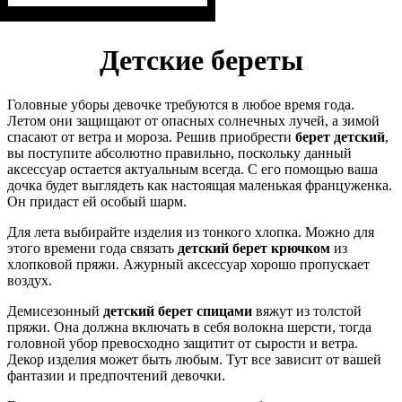
Пол
Материал
Полотно
: Девочка
: 3-х нитка
: Хлопок, Лайкра,
Полиэстер
начесная (80% х/б, 20% п/э)
Детские береты
Головные уборы девочке требуются в любое время года.
Летом они защищают от опасных солнечных лучей, а зимой
спасают от ветра и мороза. Решив приобрести
берет детский
,
вы поступите абсолютно правильно, поскольку данный
аксессуар остается актуальным всегда. С его помощью ваша
дочка будет выглядеть как настоящая маленькая француженка.
Он придаст ей особый шарм.
Для лета выбирайте изделия из тонкого хлопка. Можно для
этого времени года связать
детский берет крючком
из
хлопковой пряжи. Ажурный аксессуар хорошо пропускает
воздух.
Демисезонный
детский берет спицами
вяжут из толстой
пряжи. Она должна включать в себя волокна шерсти, тогда
головной убор превосходно защитит от сырости и ветра.
Декор изделия может быть любым. Тут все зависит от вашей
фантазии и предпочтений девочки.