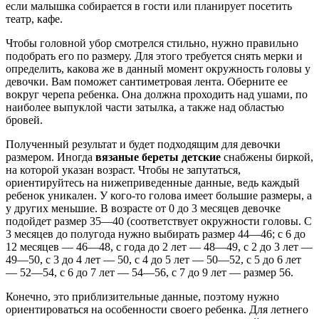
если малышка собирается в гости или планирует посетить
театр, кафе.
Чтобы головной убор смотрелся стильно, нужно правильно
подобрать его по размеру. Для этого требуется снять мерки и
определить, какова же в данный момент окружность головы у
девочки. Вам поможет сантиметровая лента. Оберните ее
вокруг черепа ребенка. Она должна проходить над ушами, по
наиболее выпуклой части затылка, а также над областью
бровей.
Полученный результат и будет подходящим для девочки
размером. Иногда
вязаные береты детские
снабжены биркой,
на которой указан возраст. Чтобы не запутаться,
ориентируйтесь на нижеприведенные данные, ведь каждый
ребенок уникален. У кого-то голова имеет большие размеры, а
у других меньшие. В возрасте от 0 до 3 месяцев девочке
подойдет размер 35—40 (соответствует окружности головы. С
3 месяцев до полугода нужно выбирать размер 44—46; с 6 до
12 месяцев — 46—48, с года до 2 лет — 48—49, с 2 до 3 лет —
49—50, с 3 до 4 лет — 50, с 4 до 5 лет — 50—52, с 5 до 6 лет
— 52—54, с 6 до 7 лет — 54—56, с 7 до 9 лет — размер 56.
Конечно, это приблизительные данные, поэтому нужно
ориентироваться на особенности своего ребенка. Для летнего