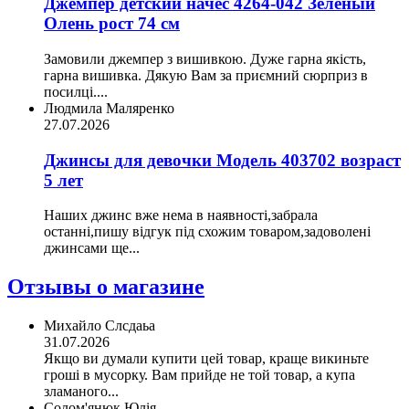
Джемпер детский начес 4264-042 Зелёный
Олень рост 74 см
Замовили джемпер з вишивкою. Дуже гарна якість,
гарна вишивка. Дякую Вам за приємний сюрприз в
посилці....
Людмила Маляренко
27.07.2026
Джинсы для девочки Модель 403702 возраст
5 лет
Наших джинс вже нема в наявності,забрала
останні,пишу відгук під схожим товаром,задоволені
джинсами ще...
Отзывы о магазине
Михайло Слсдаьа
31.07.2026
Якщо ви думали купити цей товар, краще викиньте
гроші в мусорку. Вам прийде не той товар, а купа
зламаного...
Солом'янюк Юлія