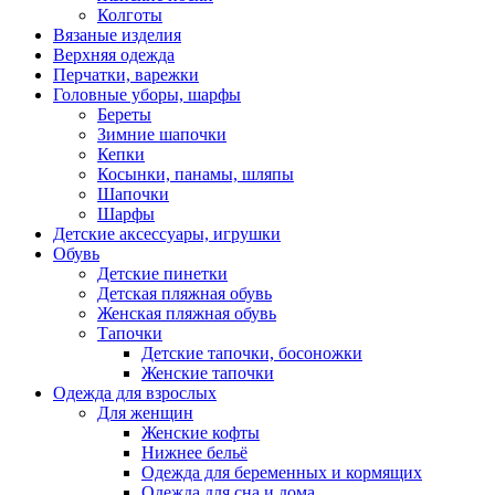
Колготы
Вязаные изделия
Верхняя одежда
Перчатки, варежки
Головные уборы, шарфы
Береты
Зимние шапочки
Кепки
Косынки, панамы, шляпы
Шапочки
Шарфы
Детские аксессуары, игрушки
Обувь
Детские пинетки
Детская пляжная обувь
Женская пляжная обувь
Тапочки
Детские тапочки, босоножки
Женские тапочки
Одежда для взрослых
Для женщин
Женские кофты
Нижнее бельё
Одежда для беременных и кормящих
Одежда для сна и дома