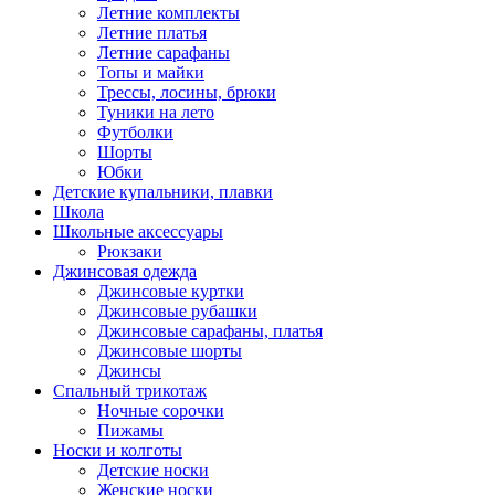
Летние комплекты
Летние платья
Летние сарафаны
Топы и майки
Трессы, лосины, брюки
Туники на лето
Футболки
Шорты
Юбки
Детские купальники, плавки
Школа
Школьные аксессуары
Рюкзаки
Джинсовая одежда
Джинсовые куртки
Джинсовые рубашки
Джинсовые сарафаны, платья
Джинсовые шорты
Джинсы
Спальный трикотаж
Ночные сорочки
Пижамы
Носки и колготы
Детские носки
Женские носки