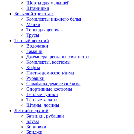
Шорты для малышей
Штанишки
Бельевой трикотаж
Комплекты нижнего белья
Майки
Топы для девочек
Трусы
Тёплый верхний
Водолазки
Гамаши
Джемпера, регланы, свитшоты
Комплекты, костюмы
Кофты
Платья демисезон/зима
Рубашки
Сарафаны демисезон/зима
Спортивные костюмы
Тёплые туники
Тёплые халаты
Штаны, лосины
Летний верхний
Батники, рубашки
Блузы
Борцовки
Бриджи