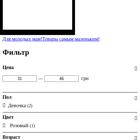
Пол
Материал
Полотно
: Девочка
: 3-х нитка
: Хлопок, Лайкра,
Полиэстер
начесная (80% х/б, 20% п/э)
Для молодых мам!
Товары самым маленьким!
Фильтр
Цена
—
грн
Пол
Девочка
(2)
Цвет
Розовый
(1)
Возраст