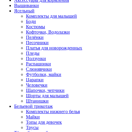
Аксессуары для кормления
Вышиванки
Ясельный
Комплекты для малышей
Боди
Костюмы
Кофточки, Водолазки
Пелёнки
Песочники
Платья для новорожденных
Пледы
Ползунки
Распашонки
Слюнявчики
Футболки, майки
Царапки
Человечки
Шапочки, чепчики
Шорты для малышей
Штанишки
Бельевой трикотаж
Комплекты нижнего белья
Майки
Топы для девочек
Трусы