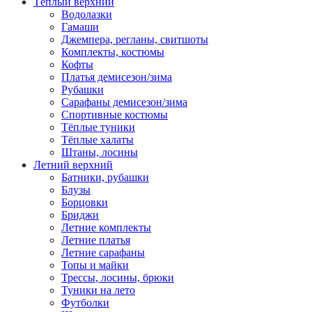
Тёплый верхний
Водолазки
Гамаши
Джемпера, регланы, свитшоты
Комплекты, костюмы
Кофты
Платья демисезон/зима
Рубашки
Сарафаны демисезон/зима
Спортивные костюмы
Тёплые туники
Тёплые халаты
Штаны, лосины
Летний верхний
Батники, рубашки
Блузы
Борцовки
Бриджи
Летние комплекты
Летние платья
Летние сарафаны
Топы и майки
Трессы, лосины, брюки
Туники на лето
Футболки