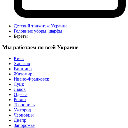
Детский трикотаж Украина
Головные уборы, шарфы
Береты
Мы работаем по всей Украине
Киев
Харьков
Винница
Житомир
Ивано-Франковск
Луцк
Львов
Одесса
Ровно
Тернополь
Ужгород
Черновцы
Днепр
Запорожье