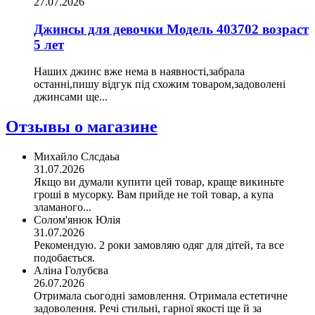
27.07.2026
Джинсы для девочки Модель 403702 возраст
5 лет
Наших джинс вже нема в наявності,забрала
останні,пишу відгук під схожим товаром,задоволені
джинсами ще...
Отзывы о магазине
Михайло Слсдаьа
31.07.2026
Якщо ви думали купити цей товар, краще викиньте
гроші в мусорку. Вам прийде не той товар, а купа
зламаного...
Солом'янюк Юлія
31.07.2026
Рекомендую. 2 роки замовляю одяг для дітей, та все
подобається.
Аліна Голубєва
26.07.2026
Отримала сьогодні замовлення. Отримала естетичне
задоволення. Речі стильні, гарної якості ще й за