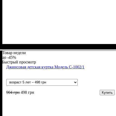
Пол
Материал
Полотно
Цвет
: Мальчик
: Серый
: Махра (100% п/э), Джинс
: Коттон, Полиэстер
Товар недели
-45%
Быстрый просмотр
Джинсовая детская куртка Модель С-1002/1
904
грн
498
грн
Купить