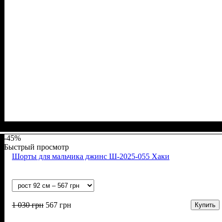
Пол
Материал
Полотно
Цвет
: Девочка
: Чёрный
: Джинс
: Хлопок, Полиэстер
-45%
Быстрый просмотр
Шорты для мальчика джинс Ш-2025-055 Хаки
1 030
грн
567
грн
Купить