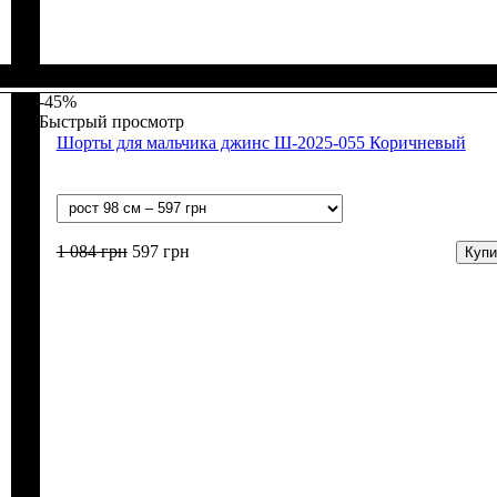
Пол
Материал
Полотно
Цвет
: Девочка
: Синий
: Джинс
: Хлопок, Полиэстер
-45%
Быстрый просмотр
Шорты для мальчика джинс Ш-2025-055 Коричневый
1 084
грн
597
грн
Купи