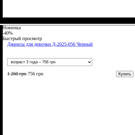
Пол
Материал
Полотно
: Мальчик
: Джинс
: Коттон, Полиэстер
Новинка
-40%
Быстрый просмотр
Джинсы для девочки Д-2025-056 Черный
1 260
грн
756
грн
Купить