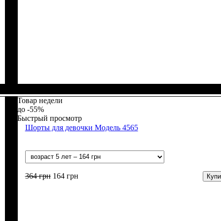
Пол
Материал
Полотно
: Девочка
: Джинс
: Коттон, Полиэстер
Товар недели
-55%
Быстрый просмотр
Шорты для девочки Модель 4565
364
грн
164
грн
Купи