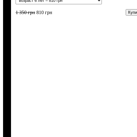
1 350
грн
810
грн
Купи