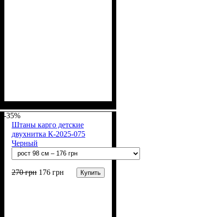
Пол
Материал
Полотно
Цвет
: Мальчик
: Чёрный
: 2-х нитка (94% х/
: Хлопок, Лайкра
б, 6% лайкра)
-35%
Штаны карго детские
двухнитка К-2025-075
Черный
270
грн
176
грн
Купить