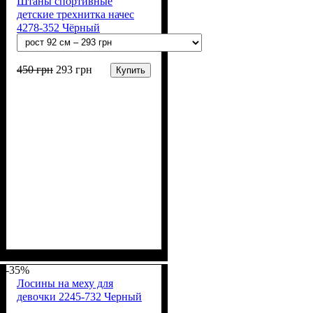
Штаны спортивные
детские трехнитка начес
4278-352 Чёрный
450
грн
293
грн
Купить
Пол
Материал
Полотно
Цвет
: Девочка, Мальчик
: Чёрный
: 3-х нитка
: Хлопок,
Полиэстер
начесная (80% х/б, 20% п/э)
-35%
Лосины на меху для
девочки 2245-732 Черный