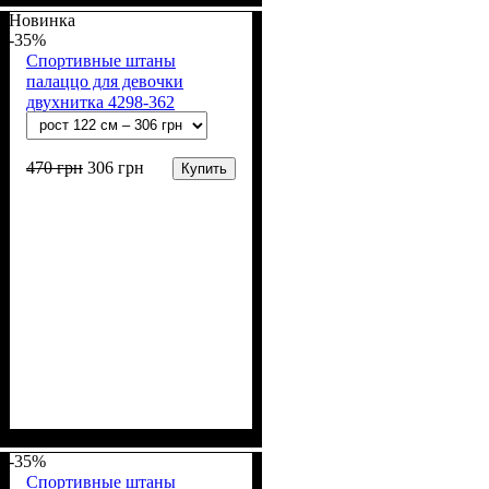
б, 6% лайкра)
Новинка
-35%
Спортивные штаны
палаццо для девочки
двухнитка 4298-362
Баклажановый
470
грн
306
грн
Купить
Пол
Материал
Полотно
Цвет
: Девочка
: Фиолетовый
: 2-х нитка (94% х/
: Хлопок, Лайкра
б, 6% лайкра)
-35%
Спортивные штаны