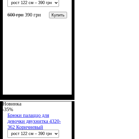
600
грн
390
грн
Купить
Пол
Материал
Полотно
Цвет
: Девочка
: Коричневый,
: 2-х нитка (94% х/
: Хлопок, Лайкра
б, 6% лайкра)
Фиолетовый
Новинка
-35%
Брюки палаццо для
девочки двухнитка 4320-
362 Коричневый