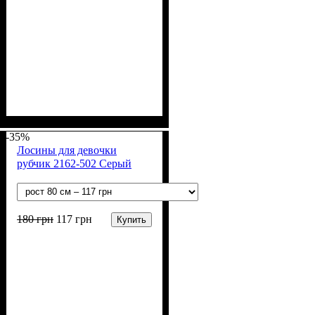
Пол
Материал
Полотно
Цвет
: Девочка, Мальчик
: Чёрный
: 2-х нитка (94% х/
: Хлопок, Лайкра
б, 6% лайкра)
-35%
Лосины для девочки
рубчик 2162-502 Серый
180
грн
117
грн
Купить