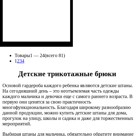
Пол
Материал
Полотно
Цвет
: Девочка
: Серый
: Трикотаж на меху
: Коттон,
Спандекс, Эластан
(97%-полиэстер, 3%-
Товары
1 —
24
(всего 81)
эластан)
1
2
3
4
Детские трикотажные брюки
Основой гардероба каждого ребенка являются детские штаны.
На сегодняшний день – это неотъемлемая часть одежды
каждого мальчика и девочки еще с самого раннего возраста. В
первую они ценятся за свою практичность
многофункциональность. Благодаря широкому разнообразию
данной продукции, можно купить детские штаны для дома,
прогулок на улицу, школы и садика и даже для торжественных
мероприятий.
Выбирая штаны для мальчика, обязательно обратите внимание