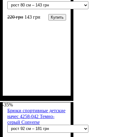
220
грн
143
грн
Купить
Пол
Материал
Полотно
Цвет
: Девочка
: Чёрный
: Трикотаж на меху
: Полиэстер,
Эластан
(97%-полиэстер, 3%-
-35%
эластан)
Брюки спортивные детские
начес 4258-042 Темно-
серый Converse