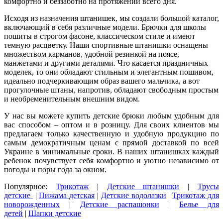
комфортно и беззаботно на протяжении всего дня.
Исходя из назначения штанишек, мы создали большой каталог,
включающий в себя различные модели. Брючки для школы
пошиты в строгом фасоне, классическом стиле и имеют
темную расцветку. Наши спортивные штанишки оснащены
множеством карманов, удобной резинкой на поясе,
манжетами и другими деталями. Что касается праздничных
моделек, то они обладают стильным и элегантным пошивом,
идеально подчеркивающим образ вашего мальчика, а вот
прогулочные штаны, напротив, обладают свободным простым
и необременительным внешним видом.
У нас вы можете купить детские брюки любым удобным для
вас способом – оптом и в розницу. Для своих клиентов мы
предлагаем только качественную и удобную продукцию по
самым демократичным ценам с прямой доставкой по всей
Украине в минимальные сроки. В наших штанишках каждый
ребенок почувствует себя комфортно и уютно независимо от
погоды и поры года за окном.
Популярное:
Трикотаж
|
Детские штанишки
|
Трусы
детские
|
Пижама детская
|
Детские водолазки
|
Трикотаж для
новорожденных
|
Детские распашонки
|
Белье для
детей
|
Шапки детские