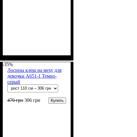
Пол
Материал
Полотно
Цвет
: Девочка, Мальчик
: Чёрный
: Начёс (100% х/б)
: Хлопок
-35%
Лосины клеш на меху для
девочки А651-1 Темно-
серый
470
грн
306
грн
Купить