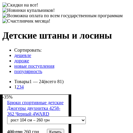
Детские штаны и лосины
Сортировать:
дешевле
дороже
новые поступления
популярность
Товары
1 —
24
(всего 81)
1
2
3
4
-35%
Брюки спортивные детские
Джогеры двухнитка 4258-
362 Черный 4WARD
400
грн
260
грн
Купить