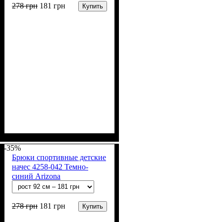
278
грн
181
грн
Купить
Пол
Материал
Полотно
Цвет
: Девочка, Мальчик
: Серый
: Начёс (100% х/б)
: Хлопок
-35%
Брюки спортивные детские
начес 4258-042 Темно-
синий Arizona
278
грн
181
грн
Купить