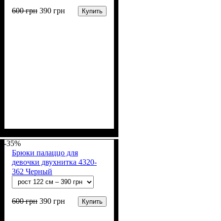
600
грн
390
грн
Купить
Пол
Материал
Полотно
Цвет
: Девочка
: Коричневый
: 2-х нитка (94% х/
: Хлопок, Лайкра
б, 6% лайкра)
-35%
Брюки палаццо для
девочки двухнитка 4320-
362 Черный
600
грн
390
грн
Купить