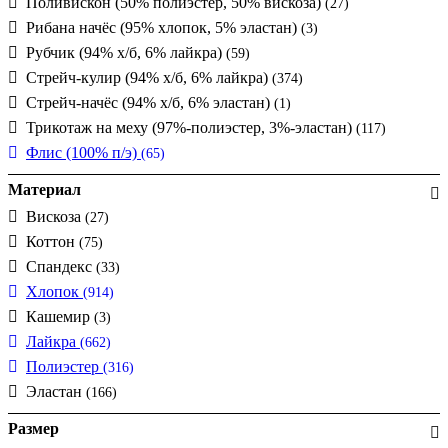
Поливискон (50% полиэстер, 50% вискоза)
(27)
Рибана начёс (95% хлопок, 5% эластан)
(3)
Рубчик (94% х/б, 6% лайкра)
(59)
Стрейч-кулир (94% х/б, 6% лайкра)
(374)
Стрейч-начёс (94% х/б, 6% эластан)
(1)
Трикотаж на меху (97%-полиэстер, 3%-эластан)
(117)
Флис (100% п/э)
(65)
Материал
Вискоза
(27)
Коттон
(75)
Спандекс
(33)
Хлопок
(914)
Кашемир
(3)
Лайкра
(662)
Полиэстер
(316)
Эластан
(166)
Размер