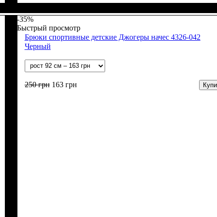
Пол
Материал
Полотно
Цвет
: Девочка, Мальчик
: Серый
: Начёс (100% х/б)
: Хлопок
-35%
Быстрый просмотр
Брюки спортивные детские Джогеры начес 4326-042
Черный
250
грн
163
грн
Купи