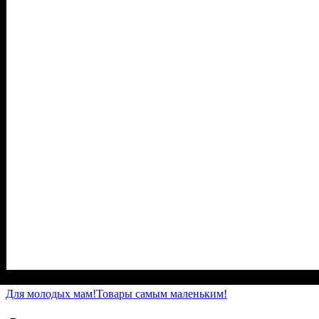
Пол
Материал
Полотно
Цвет
: Девочка, Мальчик
: Синий
: Начёс (100% х/б)
: Хлопок
Для молодых мам!
Товары самым маленьким!