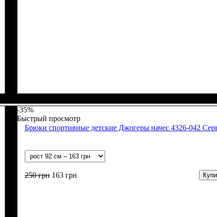
Пол
Материал
Полотно
Цвет
: Девочка, Мальчик
: Чёрный
: Начёс (100% х/б)
: Хлопок
-35%
Быстрый просмотр
Брюки спортивные детские Джогеры начес 4326-042 Се
250
грн
163
грн
Купи