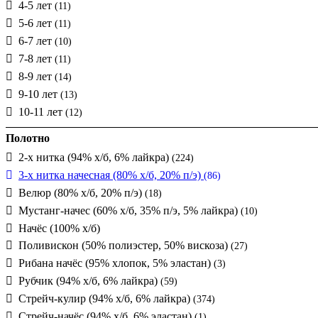
4-5 лет
(11)
5-6 лет
(11)
6-7 лет
(10)
7-8 лет
(11)
8-9 лет
(14)
9-10 лет
(13)
10-11 лет
(12)
Полотно
2-х нитка (94% х/б, 6% лайкра)
(224)
3-х нитка начесная (80% х/б, 20% п/э)
(86)
Велюр (80% х/б, 20% п/э)
(18)
Мустанг-начес (60% х/б, 35% п/э, 5% лайкра)
(10)
Начёс (100% х/б)
Поливискон (50% полиэстер, 50% вискоза)
(27)
Рибана начёс (95% хлопок, 5% эластан)
(3)
Рубчик (94% х/б, 6% лайкра)
(59)
Стрейч-кулир (94% х/б, 6% лайкра)
(374)
Стрейч-начёс (94% х/б, 6% эластан)
(1)