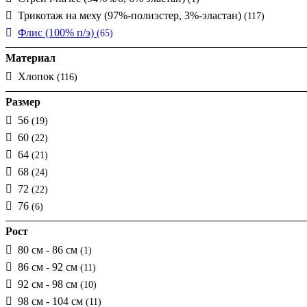
Трикотаж на меху (97%-полиэстер, 3%-эластан)
(117)
Флис (100% п/э)
(65)
Материал
Хлопок
(116)
Размер
56
(19)
60
(22)
64
(21)
68
(24)
72
(22)
76
(6)
Рост
80 см - 86 см
(1)
86 см - 92 см
(11)
92 см - 98 см
(10)
98 см - 104 см
(11)