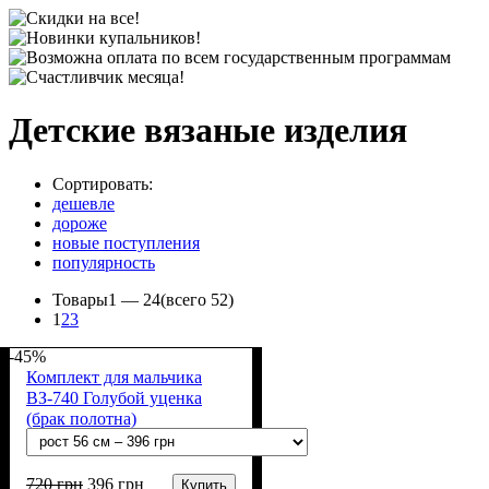
Детские вязаные изделия
Сортировать:
дешевле
дороже
новые поступления
популярность
Товары
1 —
24
(всего 52)
1
2
3
-45%
Комплект для мальчика
ВЗ-740 Голубой уценка
(брак полотна)
720
грн
396
грн
Купить