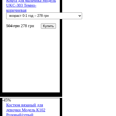
Кофта для мальчика Модель
UKC-303 Темно-
коричневая
504
грн
278
грн
Купить
Пол
Материал
Цвет
: Мальчик
: Коричневый
: Акрил
-45%
Костюм вязаный для
девочки Модель К102
Розовый/серый