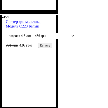
Пол
Материал
: Мальчик
: Акрил, Шерсть
-45%
Свитер для мальчика
Модель С223 Белый
791
грн
436
грн
Купить