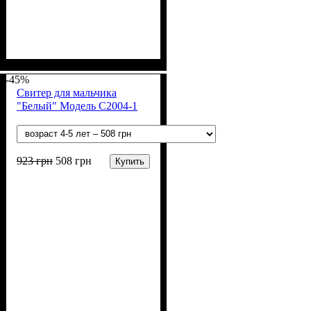
Пол
Материал
Цвет
: Девочка
: Серый
: Акрил, Шерсть
-45%
Свитер для мальчика
"Белый" Модель С2004-1
923
грн
508
грн
Купить