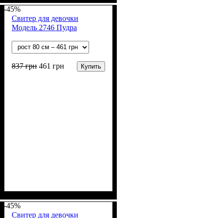
Полиэстер
-45%
Свитер для девочки
Модель 2746 Пудра
837
грн
461
грн
Купить
Пол
Материал
Цвет
: Девочка
: Пудра
: Акрил, Шерсть
-45%
Свитер для девочки