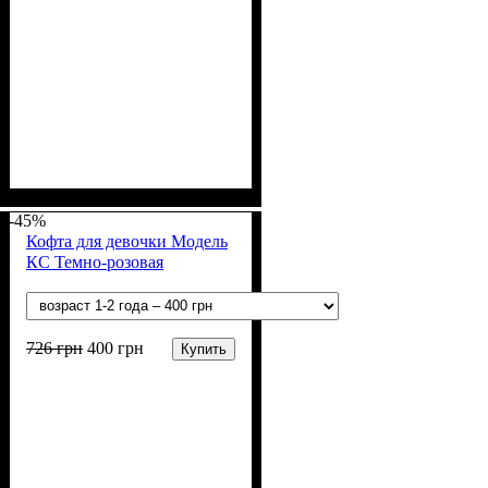
Пол
Материал
Цвет
: Девочка
: Розовый
: Акрил, Шерсть
-45%
Кофта для девочки Модель
КС Темно-розовая
726
грн
400
грн
Купить