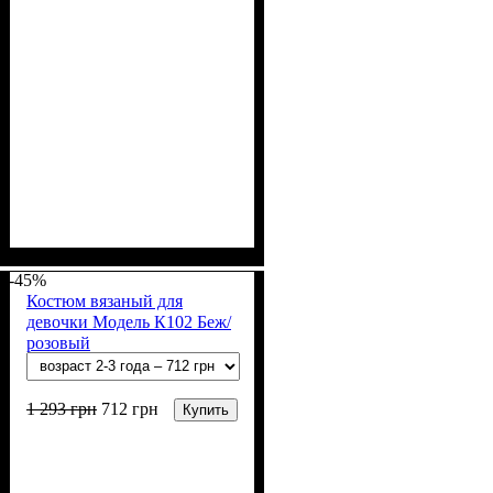
Пол
Материал
: Девочка
: Акрил, Шерсть
-45%
Костюм вязаный для
девочки Модель К102 Беж/
розовый
1 293
грн
712
грн
Купить