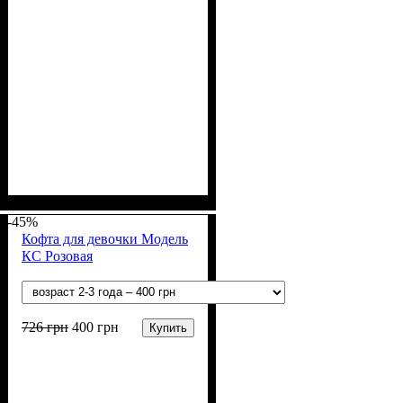
Пол
Материал
Цвет
: Мальчик
: Серый
: Акрил, Шерсть
-45%
Кофта для девочки Модель
КС Розовая
726
грн
400
грн
Купить