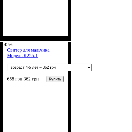
Пол
Материал
: Девочка
: Акрил, Шерсть
-45%
Свитер для мальчика
Модель К255-1
658
грн
362
грн
Купить