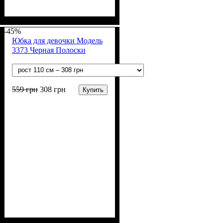
Пол
Материал
: Мальчик
: Акрил, Шерсть
-45%
Юбка для девочки Модель
3373 Черная Полоски
559
грн
308
грн
Купить
Пол
Материал
Цвет
: Девочка
: Чёрный
: Вискоза,