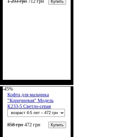
1 293
грн
712
грн
Купить
Пол
Материал
: Девочка
: Акрил, Шерсть
-45%
Кофта для мальчика
"Коричневая" Модель
К233-5 Светло-серая
858
грн
472
грн
Купить