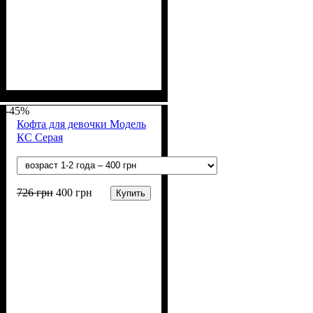
Пол
Материал
Цвет
: Девочка
: Розовый
: Акрил, Шерсть
-45%
Кофта для девочки Модель
КС Серая
726
грн
400
грн
Купить