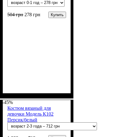
504
грн
278
грн
Купить
Пол
Материал
Цвет
: Мальчик
: Синий
: Акрил
-45%
Костюм вязаный для
девочки Модель К102
Персик/белый