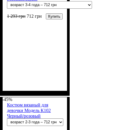
1 293
грн
712
грн
Купить
Пол
Материал
: Девочка
: Акрил, Шерсть
-45%
Костюм вязаный для
девочки Модель К102
Черный/розовый