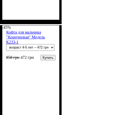
Пол
Материал
: Мальчик
: Акрил
-45%
Кофта для мальчика
"Коричневая" Модель
К233-1
858
грн
472
грн
Купить