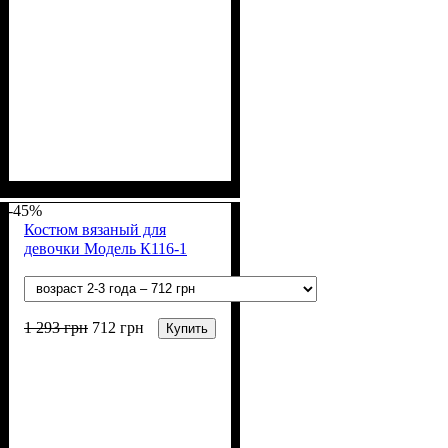
Пол
Материал
: Девочка
: Акрил, Шерсть
-45%
Костюм вязаный для
девочки Модель К116-1
1 293
грн
712
грн
Купить