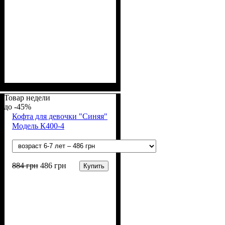
Пол
Материал
: Девочка
: Акрил, Шерсть
Товар недели
-45%
Кофта для девочки "Синяя"
Модель К400-4
884
грн
486
грн
Купить