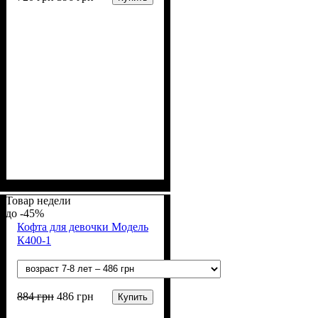
Пол
Материал
Полотно
Цвет
: Мальчик
: Голубой
: Вязка
: Акрил, Шерсть
Товар недели
-45%
Кофта для девочки Модель
К400-1
884
грн
486
грн
Купить