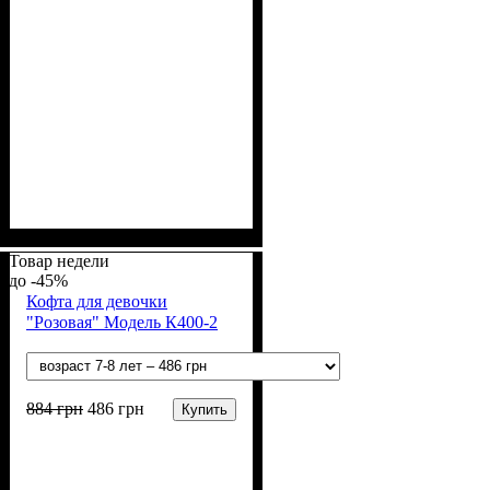
Пол
Материал
: Девочка
: Акрил, Шерсть
Товар недели
-45%
Кофта для девочки
"Розовая" Модель К400-2
884
грн
486
грн
Купить