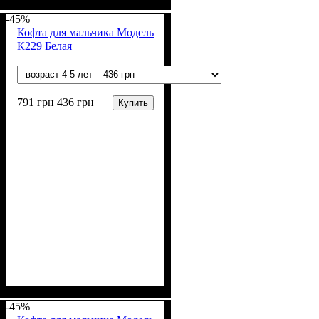
Пол
Материал
Цвет
: Мальчик
: Белый
: Акрил, Шерсть
-45%
Кофта для мальчика Модель
К229 Белая
791
грн
436
грн
Купить
Пол
Материал
Цвет
: Мальчик
: Синий
: Акрил, Шерсть
-45%