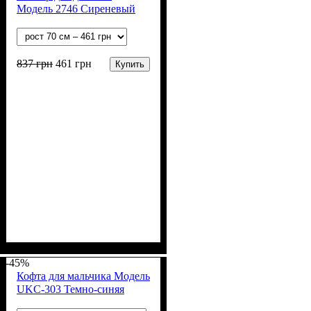
Модель 2746 Сиреневый
837
грн
461
грн
Купить
Пол
Материал
Цвет
: Девочка
: Фиолетовый
: Акрил, Шерсть
-45%
Кофта для мальчика Модель
UKC-303 Темно-синяя