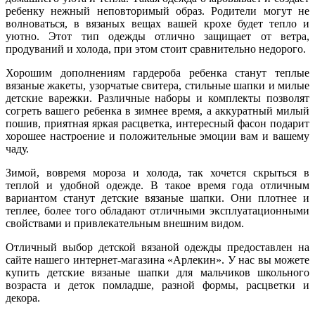
ребенку нежный неповторимый образ. Родители могут не
волноваться, в вязаных вещах вашей крохе будет тепло и
уютно. Этот тип одежды отлично защищает от ветра,
продуваний и холода, при этом стоит сравнительно недорого.
Хорошим дополнениям гардероба ребенка станут теплые
вязаные жакеты, узорчатые свитера, стильные шапки и милые
детские варежки. Различные наборы и комплекты позволят
согреть вашего ребенка в зимнее время, а аккуратный милый
пошив, приятная яркая расцветка, интересный фасон подарит
хорошее настроение и положительные эмоции вам и вашему
чаду.
Зимой, вовремя мороза и холода, так хочется скрыться в
теплой и удобной одежде. В такое время года отличным
вариантом станут детские вязаные шапки. Они плотнее и
теплее, более того обладают отличными эксплуатационными
свойствами и привлекательным внешним видом.
Отличный выбор детской вязаной одежды предоставлен на
сайте нашего интернет-магазина «Арлекин». У нас вы можете
купить детские вязаные шапки для мальчиков школьного
возраста и деток помладше, разной формы, расцветки и
декора.