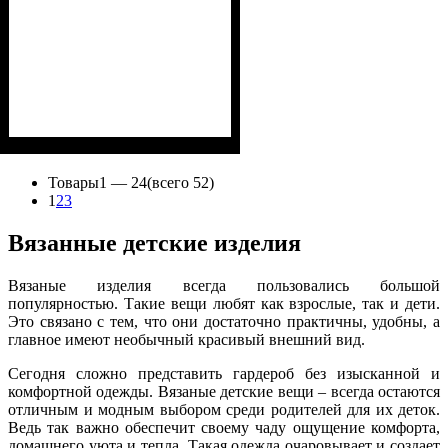
Пол
Материал
: Девочка
: Акрил, Шерсть
Товары
1 —
24
(всего 52)
1
2
3
Вязанные детские изделия
Вязаные изделия всегда пользовались большой
популярностью. Такие вещи любят как взрослые, так и дети.
Это связано с тем, что они достаточно практичны, удобны, а
главное имеют необычный красивый внешний вид.
Сегодня сложно представить гардероб без изысканной и
комфортной одежды. Вязаные детские вещи – всегда остаются
отличным и модным выбором среди родителей для их деток.
Ведь так важно обеспечит своему чаду ощущение комфорта,
домашнего уюта и тепла. Такая одежда очаровывает и создает