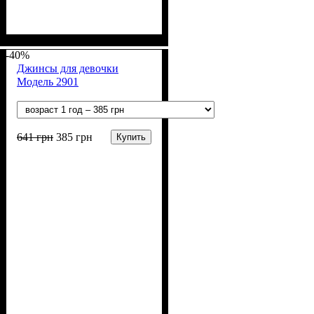
Пол
Материал
Полотно
: Девочка, Мальчик
: Джинс
: Коттон,
Полиэстер
-40%
Джинсы для девочки
Модель 2901
641
грн
385
грн
Купить