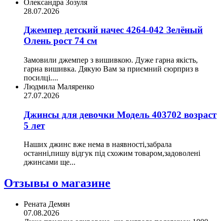
Олександра Зозуля
28.07.2026
Джемпер детский начес 4264-042 Зелёный
Олень рост 74 см
Замовили джемпер з вишивкою. Дуже гарна якість,
гарна вишивка. Дякую Вам за приємний сюрприз в
посилці....
Людмила Маляренко
27.07.2026
Джинсы для девочки Модель 403702 возраст
5 лет
Наших джинс вже нема в наявності,забрала
останні,пишу відгук під схожим товаром,задоволені
джинсами ще...
Отзывы о магазине
Рената Демян
07.08.2026