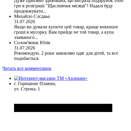
Дуже приємно здивована, що виграла подарунок 1000
грн в розіграші "Щасливчик місяця"! Надалі буду
продовжувати...
Михайло Слсдаьа
31.07.2026
Якщо ви думали купити цей товар, краще викиньте
гроші в мусорку. Вам прийде не той товар, а купа
зламаного...
Солом'янюк Юлія
31.07.2026
Рекомендую. 2 роки замовляю одяг для дітей, та все
подобається.
Читать все комментарии
г. Горишние Плавни,
ул. Строна, 1