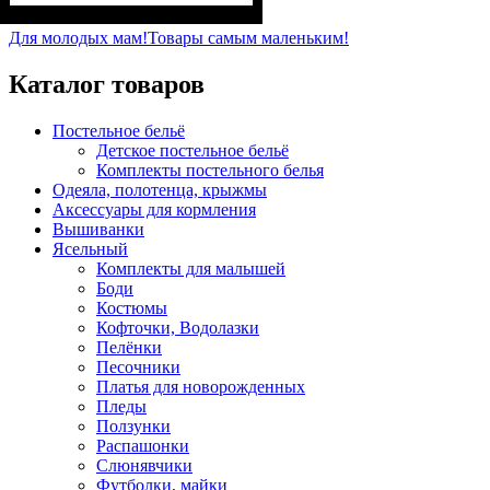
Пол
Материал
Полотно
: Девочка
: Джинс
: Коттон,
Полиэстер
Для молодых мам!
Товары самым маленьким!
Каталог товаров
Постельное бельё
Детское постельное бельё
Комплекты постельного белья
Одеяла, полотенца, крыжмы
Аксессуары для кормления
Вышиванки
Ясельный
Комплекты для малышей
Боди
Костюмы
Кофточки, Водолазки
Пелёнки
Песочники
Платья для новорожденных
Пледы
Ползунки
Распашонки
Слюнявчики
Футболки, майки