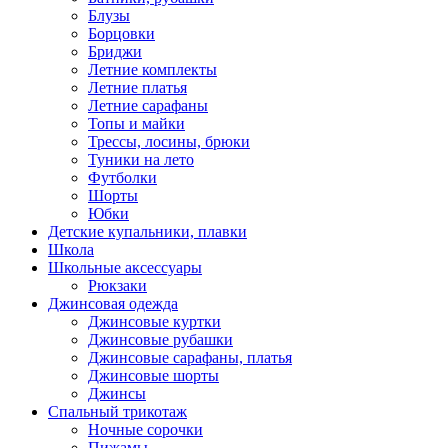
Блузы
Борцовки
Бриджи
Летние комплекты
Летние платья
Летние сарафаны
Топы и майки
Трессы, лосины, брюки
Туники на лето
Футболки
Шорты
Юбки
Детские купальники, плавки
Школа
Школьные аксессуары
Рюкзаки
Джинсовая одежда
Джинсовые куртки
Джинсовые рубашки
Джинсовые сарафаны, платья
Джинсовые шорты
Джинсы
Спальный трикотаж
Ночные сорочки
Пижамы