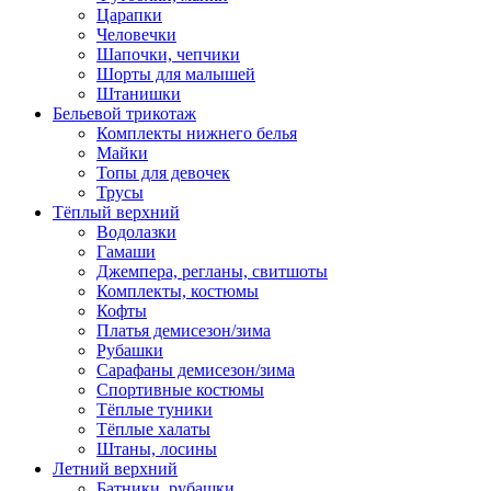
Царапки
Человечки
Шапочки, чепчики
Шорты для малышей
Штанишки
Бельевой трикотаж
Комплекты нижнего белья
Майки
Топы для девочек
Трусы
Тёплый верхний
Водолазки
Гамаши
Джемпера, регланы, свитшоты
Комплекты, костюмы
Кофты
Платья демисезон/зима
Рубашки
Сарафаны демисезон/зима
Спортивные костюмы
Тёплые туники
Тёплые халаты
Штаны, лосины
Летний верхний
Батники, рубашки