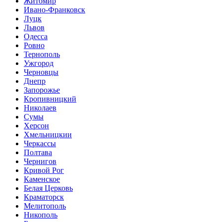
Житомир
Ивано-Франковск
Луцк
Львов
Одесса
Ровно
Тернополь
Ужгород
Черновцы
Днепр
Запорожье
Кропивницкий
Николаев
Сумы
Херсон
Хмельницкии
Черкассы
Полтава
Чернигов
Кривой Рог
Каменское
Белая Церковь
Краматорск
Мелитополь
Никополь