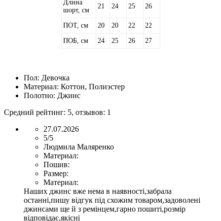
Длина
21
24
25
26
шорт, см
ПОТ, см
20
20
22
22
ПОБ, см
24
25
26
27
Пол:
Девочка
Материал:
Коттон, Полиэстер
Полотно:
Джинс
Средний рейтинг:
5
, отзывов:
1
27.07.2026
5/5
Людмила Маляренко
Материал:
Пошив:
Размер:
Материал:
Наших джинс вже нема в наявності,забрала
останні,пишу відгук під схожим товаром,задоволені
джинсами ще й з ремінцем,гарно пошиті,розмір
відповідає,якісні