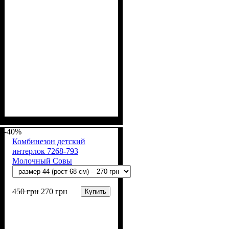
Пол
Материал
Полотно
Цвет
: Девочка
: Молочный
: Интерлок рапорт
: Хлопок
(100% х/б)
-40%
Комбинезон детский
интерлок 7268-793
Молочный Совы
450
грн
270
грн
Купить