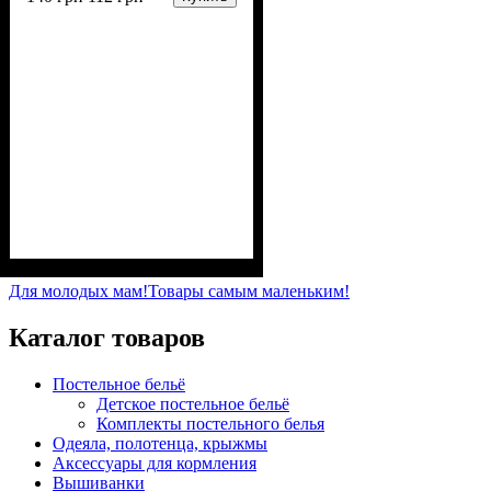
Пол
Материал
Полотно
Цвет
: Девочка
: Молочный
: Интерлок рапорт
: Хлопок
(100% х/б)
Для молодых мам!
Товары самым маленьким!
Каталог товаров
Постельное бельё
Детское постельное бельё
Комплекты постельного белья
Одеяла, полотенца, крыжмы
Аксессуары для кормления
Вышиванки