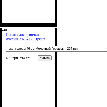
Пол
Материал
Полотно
Цвет
: Девочка
: Фиолетовый
: Кулир (100% х/б)
: Хлопок
-40%
Панама для девочки
муслин 2025-068 Принт
490
грн
294
грн
Купить