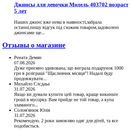
Джинсы для девочки Модель 403702 возраст
5 лет
Наших джинс вже нема в наявності,забрала
останні,пишу відгук під схожим товаром,задоволені
джинсами ще...
Отзывы о магазине
Рената Демян
07.08.2026
Дуже приємно здивована, що виграла подарунок 1000
грн в розіграші "Щасливчик місяця"! Надалі буду
продовжувати...
Михайло Слсдаьа
31.07.2026
Якщо ви думали купити цей товар, краще викиньте
гроші в мусорку. Вам прийде не той товар, а купа
зламаного...
Солом'янюк Юлія
31.07.2026
Рекомендую. 2 роки замовляю одяг для дітей, та все
подобається.