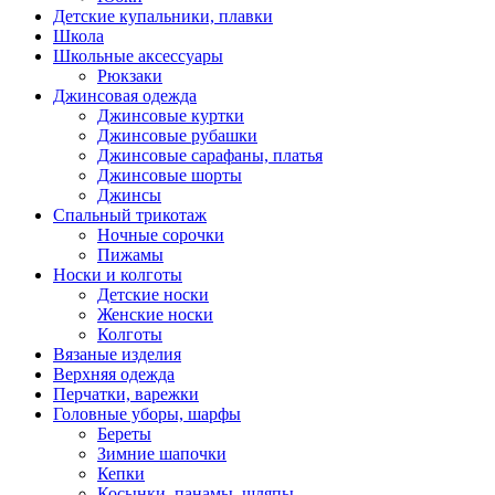
Детские купальники, плавки
Школа
Школьные аксессуары
Рюкзаки
Джинсовая одежда
Джинсовые куртки
Джинсовые рубашки
Джинсовые сарафаны, платья
Джинсовые шорты
Джинсы
Спальный трикотаж
Ночные сорочки
Пижамы
Носки и колготы
Детские носки
Женские носки
Колготы
Вязаные изделия
Верхняя одежда
Перчатки, варежки
Головные уборы, шарфы
Береты
Зимние шапочки
Кепки
Косынки, панамы, шляпы