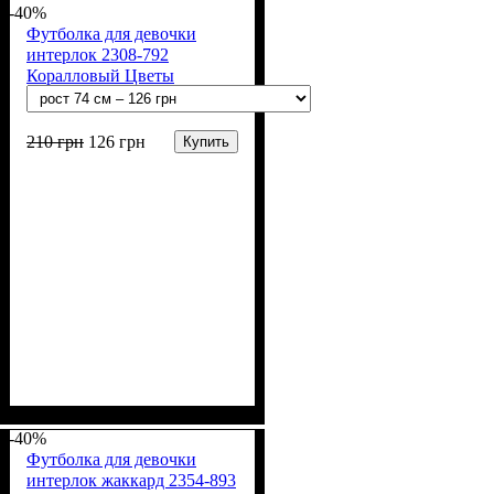
-40%
Серый, Синий
Футболка для девочки
интерлок 2308-792
Коралловый Цветы
210
грн
126
грн
Купить
Пол
Материал
Полотно
Цвет
: Девочка
: Коралловый
: Интерлок рапорт
: Хлопок
(100% х/б)
-40%
Футболка для девочки
интерлок жаккард 2354-893