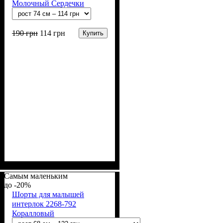
Молочный Сердечки
разноцветные
190
грн
114
грн
Купить
Пол
Материал
Полотно
Цвет
: Девочка
: Молочный
: Интерлок жаккард
: Хлопок
(100% х/б)
Самым маленьким
-20%
Шорты для малышей
интерлок 2268-792
Коралловый