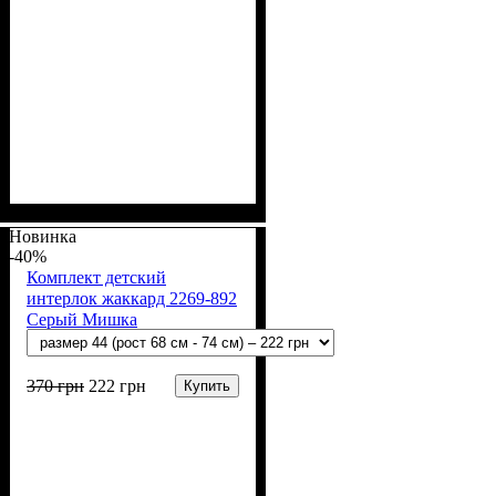
Пол
Материал
Полотно
Цвет
: Девочка, Мальчик
: Молочный
: Интерлок рапорт
: Хлопок
(100% х/б)
Новинка
-40%
Комплект детский
интерлок жаккард 2269-892
Серый Мишка
370
грн
222
грн
Купить