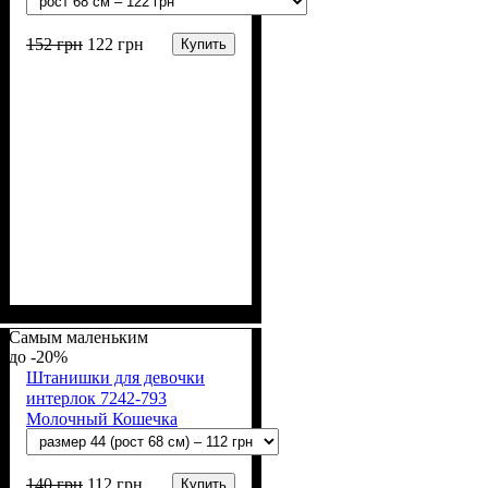
152
грн
122
грн
Купить
Пол
Материал
Полотно
Цвет
: Девочка, Мальчик
: Коралловый
: Интерлок рапорт
: Хлопок
(100% х/б)
Самым маленьким
-20%
Штанишки для девочки
интерлок 7242-793
Молочный Кошечка
140
грн
112
грн
Купить