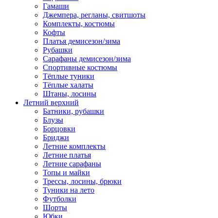
Гамаши
Джемпера, регланы, свитшоты
Комплекты, костюмы
Кофты
Платья демисезон/зима
Рубашки
Сарафаны демисезон/зима
Спортивные костюмы
Тёплые туники
Тёплые халаты
Штаны, лосины
Летний верхний
Батники, рубашки
Блузы
Борцовки
Бриджи
Летние комплекты
Летние платья
Летние сарафаны
Топы и майки
Трессы, лосины, брюки
Туники на лето
Футболки
Шорты
Юбки