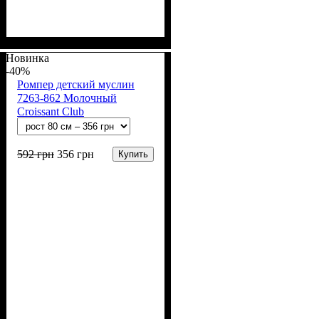
Пол
Материал
Полотно
Цвет
: Девочка
: Молочный
: Муслин (100%
: Хлопок
хлопок)
Новинка
-40%
Ромпер детский муслин
7263-862 Молочный
Croissant Club
592
грн
356
грн
Купить