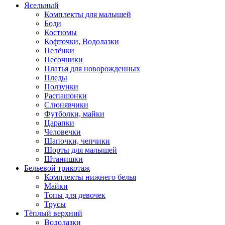
Ясельный
Комплекты для малышей
Боди
Костюмы
Кофточки, Водолазки
Пелёнки
Песочники
Платья для новорожденных
Пледы
Ползунки
Распашонки
Слюнявчики
Футболки, майки
Царапки
Человечки
Шапочки, чепчики
Шорты для малышей
Штанишки
Бельевой трикотаж
Комплекты нижнего белья
Майки
Топы для девочек
Трусы
Тёплый верхний
Водолазки