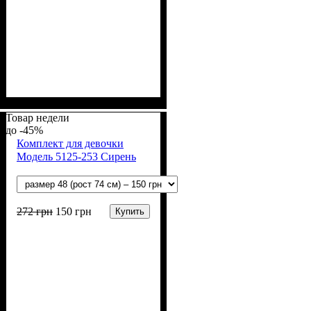
Пол
Материал
Полотно
Цвет
: Девочка, Мальчик
: Серый
: Интерлок жаккард
: Хлопок
(100% х/б)
Товар недели
-45%
Комплект для девочки
Модель 5125-253 Сирень
272
грн
150
грн
Купить