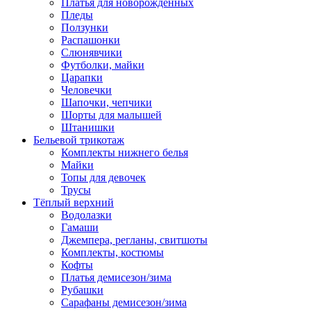
Платья для новорожденных
Пледы
Ползунки
Распашонки
Слюнявчики
Футболки, майки
Царапки
Человечки
Шапочки, чепчики
Шорты для малышей
Штанишки
Бельевой трикотаж
Комплекты нижнего белья
Майки
Топы для девочек
Трусы
Тёплый верхний
Водолазки
Гамаши
Джемпера, регланы, свитшоты
Комплекты, костюмы
Кофты
Платья демисезон/зима
Рубашки
Сарафаны демисезон/зима