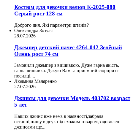
Костюм для девочки велюр К-2025-080
Серый рост 128 см
Доброго дня. Які параметри штанів?
Олександра Зозуля
28.07.2026
Джемпер детский начес 4264-042 Зелёный
Олень рост 74 см
Замовили джемпер з вишивкою. Дуже гарна якість,
гарна вишивка. Дякую Вам за приємний сюрприз в
посилці....
Людмила Маляренко
27.07.2026
Джинсы для девочки Модель 403702 возраст
5 лет
Наших джинс вже нема в наявності,забрала
останні,пишу відгук під схожим товаром,задоволені
джинсами ще...