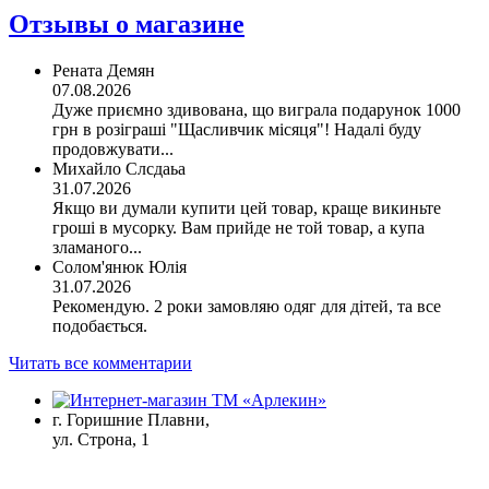
Отзывы о магазине
Рената Демян
07.08.2026
Дуже приємно здивована, що виграла подарунок 1000
грн в розіграші "Щасливчик місяця"! Надалі буду
продовжувати...
Михайло Слсдаьа
31.07.2026
Якщо ви думали купити цей товар, краще викиньте
гроші в мусорку. Вам прийде не той товар, а купа
зламаного...
Солом'янюк Юлія
31.07.2026
Рекомендую. 2 роки замовляю одяг для дітей, та все
подобається.
Читать все комментарии
г. Горишние Плавни,
ул. Строна, 1