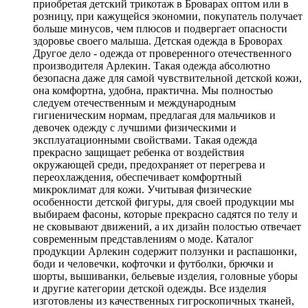
приобретая детский трикотаж в Броварах оптом или в
розницу, при кажущейся экономии, покупатель получает
больше минусов, чем плюсов и подвергает опасности
здоровье своего малыша. Детская одежда в Броворах
Другое дело - одежда от проверенного отечественного
производителя Арлекин. Такая одежда абсолютно
безопасна даже для самой чувствительной детской кожи,
она комфортна, удобна, практична. Мы полностью
следуем отечественным и международным
гигиеническим нормам, предлагая для мальчиков и
девочек одежду с лучшими физическими и
эксплуатационными свойствами. Такая одежда
прекрасно защищает ребенка от воздействия
окружающей среди, предохраняет от перегрева и
переохлаждения, обеспечивает комфортный
микроклимат для кожи. Учитывая физические
особенности детской фигуры, для своей продукции мы
выбираем фасоны, которые прекрасно садятся по телу и
не сковывают движений, а их дизайн полостью отвечает
современным представлениям о моде. Каталог
продукции Арлекин содержит ползунки и распашонки,
боди и человечки, кофточки и футболки, брючки и
шорты, вышиванки, бельевые изделия, головные уборы
и другие категории детской одежды. Все изделия
изготовлены из качественных гигроскопичных тканей,