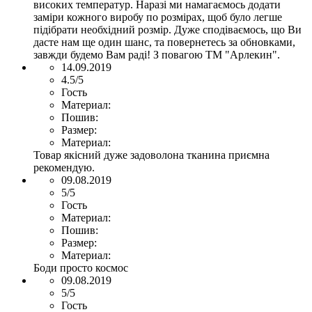
високих температур. Наразі ми намагаємось додати
заміри кожного виробу по розмірах, щоб було легше
підібрати необхідний розмір. Дуже сподіваємось, що Ви
дасте нам ще один шанс, та повернетесь за обновками,
завжди будемо Вам раді! З повагою ТМ "Арлекин".
14.09.2019
4.5/5
Гость
Материал:
Пошив:
Размер:
Материал:
Товар якісний дуже задоволона тканина приємна
рекомендую.
09.08.2019
5/5
Гость
Материал:
Пошив:
Размер:
Материал:
Боди просто космос
09.08.2019
5/5
Гость