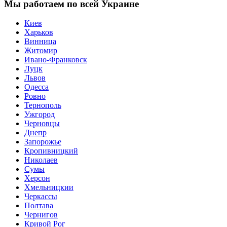
Мы работаем по всей Украине
Киев
Харьков
Винница
Житомир
Ивано-Франковск
Луцк
Львов
Одесса
Ровно
Тернополь
Ужгород
Черновцы
Днепр
Запорожье
Кропивницкий
Николаев
Сумы
Херсон
Хмельницкии
Черкассы
Полтава
Чернигов
Кривой Рог