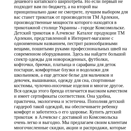
дешевого китайского ширпотреба. Но если первый не
подходит вам по бюджету, а на второй вы
принципиально даже не смотрите, лучшим выбором для
вас станет трикотаж от производителя ТМ Арлекин,
производственные мощности которого находятся в
трикотажной столице Украины - городе Комсомольске.
Детский трикотаж в Алчевске Каталог продукции ТМ
Арлекин, представленной в Интернет-магазине с
одноименным названием, пестрит разнообразными
вещами, пошитыми руками профессиональных швей на
современном оборудовании. Здесь вы найдете большой
спектр одежды для новорожденных, футболки,
кофточки, брючки, платьица и сарафаны для деток
постарше, комфортные блузки и водолазки для
школьников, а еще детское белье для мальчиков и
девочек, вышиванки, одежду для сна, спортивные
костюмы, чулочно-носочные изделия и многое другое.
Вся одежда этого бренда отличается высоким качеством
и имеет сертификаты соответствия. Она удобна,
практична, экологична и эстетична. Пополняя детский
гардероб такой одеждой, вы обеспечиваете ребенку
комфорт и заботитесь о его здоровье. Купить детский
трикотаж в Алчевске с доставкой из Комсомольска
очень легко и выгодно. Мы предлагаем своим клиентам
многочисленные скидки, акции и распродажи, которые