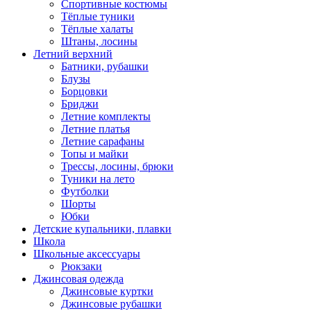
Спортивные костюмы
Тёплые туники
Тёплые халаты
Штаны, лосины
Летний верхний
Батники, рубашки
Блузы
Борцовки
Бриджи
Летние комплекты
Летние платья
Летние сарафаны
Топы и майки
Трессы, лосины, брюки
Туники на лето
Футболки
Шорты
Юбки
Детские купальники, плавки
Школа
Школьные аксессуары
Рюкзаки
Джинсовая одежда
Джинсовые куртки
Джинсовые рубашки