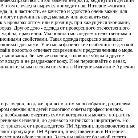
ако,справиться с этой задачей непросто, ведь купить детский
. В этом случае,на выручку приходит наш Интернет-магазин
да и, в частности, ее качество и удобство очень важны для
ни могут причинить вред малышу или доставить ему
аж в Броварах оптом или в розницу, при кажущейся экономии,
ворах Другое дело - одежда от проверенного отечественного
, удобна, практична. Мы полностью следуем отечественным и
ционными свойствами. Такая одежда прекрасно защищает
роклимат для кожи. Учитывая физические особенности детской
изайн полостью отвечает современным представлениям о моде.
, вышиванки, бельевые изделия, головные уборы и другие
т воздух и не раздражают кожу. И не переживайте о ценах,
Дополнительным плюсом покупок в Интернет-магазине Арлекин
и размеров, но даже при всем этом многообразии, родителям
бором одежды для детей помогают советы профессионалов.
цу, необходимо очертить сумму, которую вы можете потратить
брендовых изделий, до дешевого китайского ширпотреба. Но
анет трикотаж от производителя ТМ Арлекин, производственные
талог продукции ТМ Арлекин, представленной в Интернет-
ременном оборудовании. Здесь вы найдете большой спектр