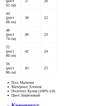
(рост
37
20
62 см)
44
(рост
38
22
68 см)
48
(рост
40
23
74 см)
52
(рост
42
24
80 см)
56
(рост
45
25
86 см)
Пол:
Мальчик
Материал:
Хлопок
Полотно:
Кулир (100% х/б)
Цвет:
Бирюзовый
Кременчуг