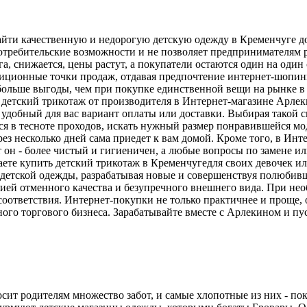
найти качественную и недорогую детскую одежду в Кременчуге д
требительские возможности и не позволяет предпринимателям ра
, снижается, цены растут, а покупатели остаются один на один
ционные точки продаж, отдавая предпочтение интернет-шопингу
 больше выгоды, чем при покупке единственной вещи на рынке в
детский трикотаж от производителя в Интернет-магазине Арлеки
удобный для вас вариант оплаты или доставки. Выбирая такой с
я в тесноте проходов, искать нужный размер понравившейся моде
з несколько дней сама приедет к вам домой. Кроме того, в Инт
т он - более чистый и гигиеничен, а любые вопросы по замене 
аете купить детский трикотаж в Кременчугедля своих девочек и
детской одежды, разрабатывая новые и совершенствуя полюбивш
ией отменного качества и безупречного внешнего вида. При нео
оответствия. Интернет-покупки не только практичнее и проще,
ого торгового бизнеса. Зарабатывайте вместе с Арлекином и пу
ит родителям множество забот, и самые хлопотные из них - пок