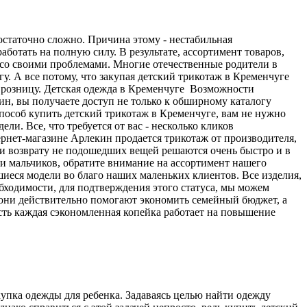
остаточно сложно. Причина этому - нестабильная
ботать на полную силу. В результате, ассортимент товаров,
 со своими проблемами. Многие отечественные родители в
. А все потому, что закупая детский трикотаж в Кременчуге
 розницу. Детская одежда в Кременчуге Возможности
н, вы получаете доступ не только к обширному каталогу
пособ купить детский трикотаж в Кременчуге, вам не нужно
ли. Все, что требуется от вас - несколько кликов
ернет-магазине Арлекин продается трикотаж от производителя,
или возврату не подошедших вещей решаются очень быстро и в
ли мальчиков, обратите внимание на ассортимент нашего
иеся модели во благо наших маленьких клиентов. Все изделия,
бходимости, для подтверждения этого статуса, мы можем
 они действительно помогают экономить семейный бюджет, а
сть каждая сэкономленная копейка работает на повышение
упка одежды для ребенка. Задаваясь целью найти одежду