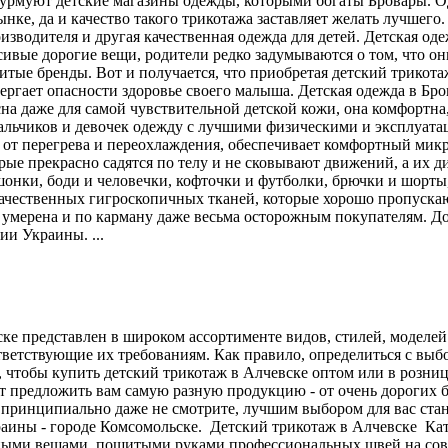
турмуют детские магазины одежды, которыми богаты Бровары. Одн
нке, да и качество такого трикотажа заставляет желать лучшего
зводителя и другая качественная одежда для детей. Детская одеж
сивые дорогие вещи, родители редко задумываются о том, что о
итые бренды. Вот и получается, что приобретая детский трикот
ергает опасности здоровье своего малыша. Детская одежда в Бро
на даже для самой чувствительной детской кожи, она комфортна
альчиков и девочек одежду с лучшими физическими и эксплуата
 от перегрева и переохлаждения, обеспечивает комфортный мик
ые прекрасно садятся по телу и не сковывают движений, а их д
онки, боди и человечки, кофточки и футболки, брючки и шорты
качественных гигроскопичных тканей, которые хорошо пропускаю
 умерена и по карману даже весьма осторожным покупателям. 
ии Украины. ...
ке представлен в широком ассортименте видов, стилей, моделей 
тветствующие их требованиям. Как правило, определиться с вы
, чтобы купить детский трикотаж в Алчевске оптом или в розни
т предложить вам самую разную продукцию - от очень дорогих 
ы принципиально даже не смотрите, лучшим выбором для вас ст
раины - городе Комсомольске. Детский трикотаж в Алчевске Ка
зными вещами, пошитыми руками профессиональных швей на сов