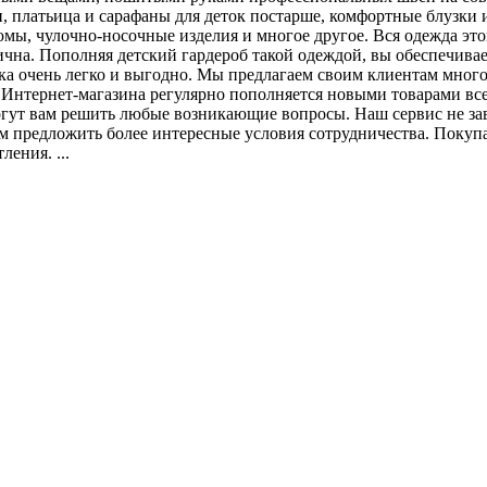
 платьица и сарафаны для деток постарше, комфортные блузки и 
юмы, чулочно-носочные изделия и многое другое. Вся одежда эт
ична. Пополняя детский гардероб такой одеждой, вы обеспечивае
ска очень легко и выгодно. Мы предлагаем своим клиентам мног
 Интернет-магазина регулярно пополняется новыми товарами все
т вам решить любые возникающие вопросы. Наш сервис не зави
м предложить более интересные условия сотрудничества. Покуп
ения. ...