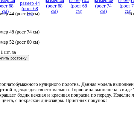
змер 44 (рост 68 см)
156
змер 48 (рост 74 см)
змер 52 (рост 80 см)
о
1
шт. за
упить ростовку
лопчатобумажного кулирного полотна. Данная модель выполнена
ортной одежде для своего малыша. Горловина выполнена в виде "
крашает бодик нежная и красивая покраска по переду. Изделие 
о цвета, с покраской динозавры. Приятных покупок!