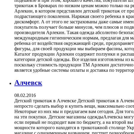
подешевле и при этом, хорошего качества, покупатели ш
трикотаж в Броварах по низким ценам можно только на ры
Арлекин, в котором представлен детский трикотаж от прои
подрастающего поколения. Наряжая своего ребенка в кра
дискомфорт. А от этого не застрахованы даже самые имен
покупатель получает больше минусов, чем плюсов и подв
производителя Арлекин. Такая одежда абсолютно безопас
международным гигиеническим нормам, предлагая для м
ребенка от воздействия окружающей среди, предохраняет
фигуры, для своей продукции мы выбираем фасоны, котор
Каталог продукции Арлекин содержит ползунки и распаш
категории детской одежды. Все изделия изготовлены из 
поскольку стоимость продукции ТМ Арлекин достаточно
является удобные системы оплаты и доставка по территор
Алчевск
08.02.2016
Детский трикотаж в Алчевске Детский трикотаж в Алчевс
непросто сделать выбор и купить вещи, максимально соо
Некоторые из них мы и предлагаем вам сегодня. Для того
на эти покупки. Детские магазины одеждыАлчевска могу
если первый не подходит вам по бюджету, а на второй в
мощности которого находятся в трикотажной столице Ук
магазине с одноименным названием, пестрит разнообра