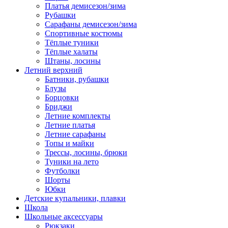
Платья демисезон/зима
Рубашки
Сарафаны демисезон/зима
Спортивные костюмы
Тёплые туники
Тёплые халаты
Штаны, лосины
Летний верхний
Батники, рубашки
Блузы
Борцовки
Бриджи
Летние комплекты
Летние платья
Летние сарафаны
Топы и майки
Трессы, лосины, брюки
Туники на лето
Футболки
Шорты
Юбки
Детские купальники, плавки
Школа
Школьные аксессуары
Рюкзаки