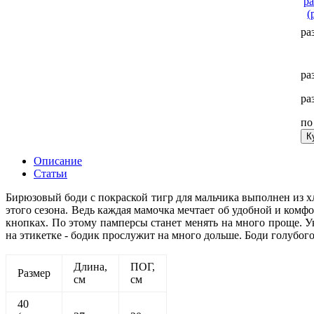
ра
ра
ра
п
К
Описание
Статьи
Бирюзовый боди с покраской тигр для мальчика выполнен из х
этого сезона. Ведь каждая мамочка мечтает об удобной и комф
кнопках. По этому памперсы станет менять на много проще. У
на этикетке - бодик прослужит на много дольше. Боди голубог
Длина,
ПОГ,
Размер
см
см
40