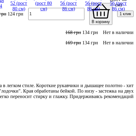
грн
124
грн
1 клик
В корзину
168
грн
134
грн
Нет в наличии
169
грн
134
грн
Нет в наличии
 в легком стиле. Короткие рукавчики и дышащее полотно - хит
лодочки". Края обработаны бейкой. По низу - застежка на двух
легко переносит стирку и глажку. Придерживаясь рекомендаций