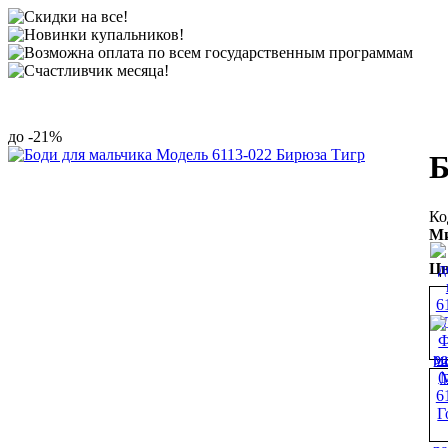
-21%
Б
Ми
Цв