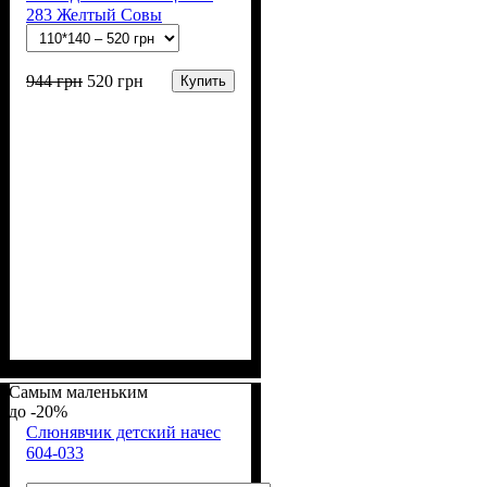
283 Желтый Совы
944
грн
520
грн
Купить
Пол
Материал
Полотно
Цвет
: Девочка, Мальчик
: Желтый
: Ситец
: Хлопок
Самым маленьким
-20%
Слюнявчик детский начес
604-033