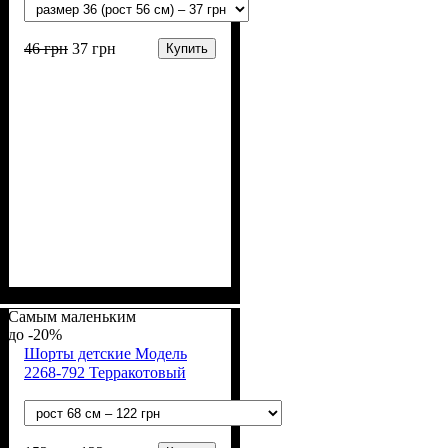
46
грн
37
грн
Купить
Пол
Материал
Полотно
Цвет
: Девочка, Мальчик
: Голубой,
: Начёс (100% х/б)
: Хлопок
Коричневый, Молочный,
Самым маленьким
Персиковый, Розовый,
-20%
Шорты детские Модель
Серый, Синий
2268-792 Терракотовый