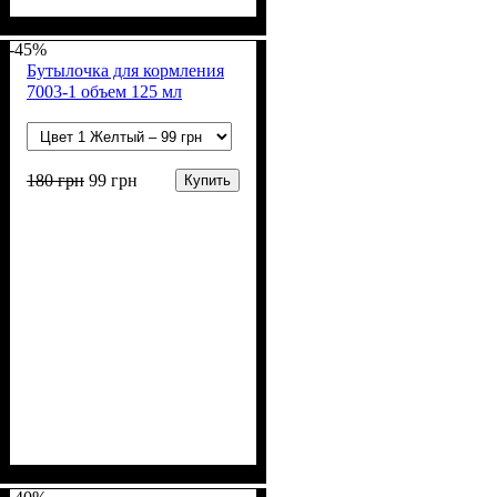
Пол
Материал
Полотно
Цвет
: Девочка, Мальчик
: Зелёный
: Рибана (100% х/б)
: Хлопок
-45%
Бутылочка для кормления
7003-1 объем 125 мл
180
грн
99
грн
Купить
Пол
Материал
Цвет
: Девочка, Мальчик
: Желтый, Зелёный,
: Полипропилен,
Силикон
Розовый, Белый