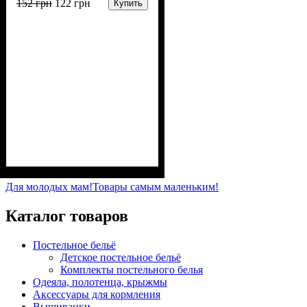
152
грн
122
грн
Купить
Пол
Материал
Полотно
Цвет
: Девочка, Мальчик
: Терракотовый
: Интерлок рапорт
: Хлопок
(100% х/б)
Для молодых мам!
Товары самым маленьким!
Каталог товаров
Постельное бельё
Детское постельное бельё
Комплекты постельного белья
Одеяла, полотенца, крыжмы
Аксессуары для кормления
Вышиванки