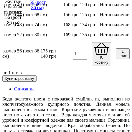
размер 40 (рост 62 см)
150
грн
120
грн
Нет в наличии
размер 44 (рост 68 см)
156
грн
125
грн
Нет в наличии
размер 48 (рост 74 см)
168
грн
134
грн
Нет в наличии
размер 52 (рост 80 см)
169
грн
135
грн
Нет в наличии
размер 56 (рост 86
175
грн
1
см)
140
грн
клик
В
корзину
по
1
шт. за
Купить ростовку
Описание
Боди желтого цвета с покраской смайлик m, выполнен из
хлопчатобумажного кулирного полотна. Данная модель
выполнена в легком стиле. Короткие рукавчики и дышащее
полотно - хит этого сезона. Ведь каждая мамочка мечтает об
удобной и комфортной одежде для своего малыша. Горловина
выполнена в виде "лодочки". Края обработаны бейкой. По
низу - застежка на двух кнопках. По этому памперсы станет