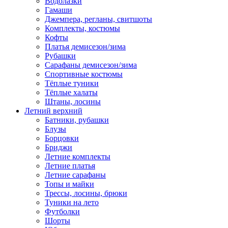
Водолазки
Гамаши
Джемпера, регланы, свитшоты
Комплекты, костюмы
Кофты
Платья демисезон/зима
Рубашки
Сарафаны демисезон/зима
Спортивные костюмы
Тёплые туники
Тёплые халаты
Штаны, лосины
Летний верхний
Батники, рубашки
Блузы
Борцовки
Бриджи
Летние комплекты
Летние платья
Летние сарафаны
Топы и майки
Трессы, лосины, брюки
Туники на лето
Футболки
Шорты