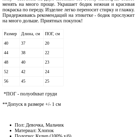
менять на много проще. Украшает бодик нежная и красивая
покраска по переду. Изделие легко переносит стирку и глажку.
Придерживаясь рекомендаций на этикетке - бодик прослужит
на много дольше. Приятных покупок!
Размер
Длина, см
ПОГ, см
40
37
20
44
38
22
48
40
23
52
42
24
56
45
25
*ПОГ - полуобхват груди
**Допуск в размере +/- 1 см
Пол:
Девочка, Мальчик
Материал:
Хлопок
Полотно:
Кулир (100% х/б)