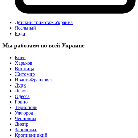
Детский трикотаж Украина
Ясельный
Боди
Мы работаем по всей Украине
Киев
Харьков
Винница
Житомир
Ивано-Франковск
Луцк
Львов
Одесса
Ровно
Тернополь
Ужгород
Черновцы
Днепр
Запорожье
Кропивницкий