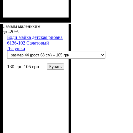
Пол
Материал
Полотно
Цвет
: Девочка, Мальчик
: Бирюзовый
: Кулир (100% х/б)
: Хлопок
Самым маленьким
-20%
Боди-майка детская рибана
6136-102 Салатовый
Лягушка
130
грн
105
грн
Купить