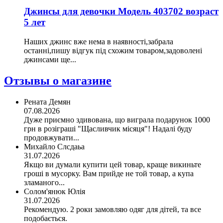
Джинсы для девочки Модель 403702 возраст
5 лет
Наших джинс вже нема в наявності,забрала
останні,пишу відгук під схожим товаром,задоволені
джинсами ще...
Отзывы о магазине
Рената Демян
07.08.2026
Дуже приємно здивована, що виграла подарунок 1000
грн в розіграші "Щасливчик місяця"! Надалі буду
продовжувати...
Михайло Слсдаьа
31.07.2026
Якщо ви думали купити цей товар, краще викиньте
гроші в мусорку. Вам прийде не той товар, а купа
зламаного...
Солом'янюк Юлія
31.07.2026
Рекомендую. 2 роки замовляю одяг для дітей, та все
подобається.