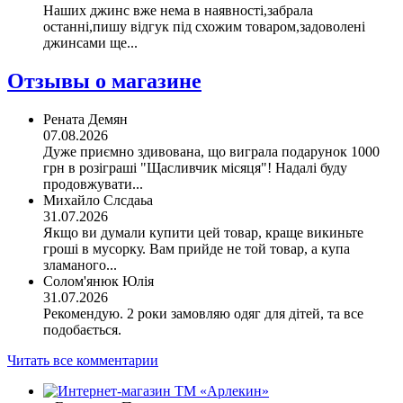
Наших джинс вже нема в наявності,забрала
останні,пишу відгук під схожим товаром,задоволені
джинсами ще...
Отзывы о магазине
Рената Демян
07.08.2026
Дуже приємно здивована, що виграла подарунок 1000
грн в розіграші "Щасливчик місяця"! Надалі буду
продовжувати...
Михайло Слсдаьа
31.07.2026
Якщо ви думали купити цей товар, краще викиньте
гроші в мусорку. Вам прийде не той товар, а купа
зламаного...
Солом'янюк Юлія
31.07.2026
Рекомендую. 2 роки замовляю одяг для дітей, та все
подобається.
Читать все комментарии