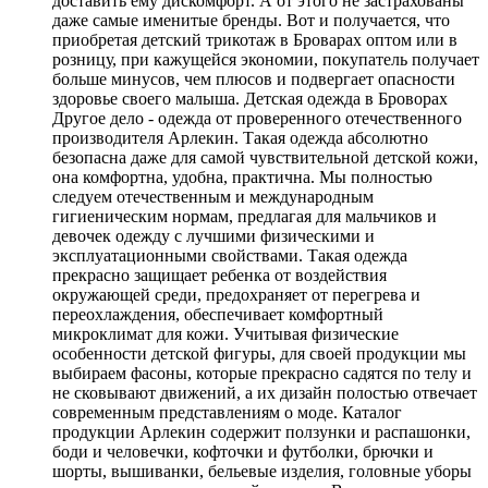
доставить ему дискомфорт. А от этого не застрахованы
даже самые именитые бренды. Вот и получается, что
приобретая детский трикотаж в Броварах оптом или в
розницу, при кажущейся экономии, покупатель получает
больше минусов, чем плюсов и подвергает опасности
здоровье своего малыша. Детская одежда в Броворах
Другое дело - одежда от проверенного отечественного
производителя Арлекин. Такая одежда абсолютно
безопасна даже для самой чувствительной детской кожи,
она комфортна, удобна, практична. Мы полностью
следуем отечественным и международным
гигиеническим нормам, предлагая для мальчиков и
девочек одежду с лучшими физическими и
эксплуатационными свойствами. Такая одежда
прекрасно защищает ребенка от воздействия
окружающей среди, предохраняет от перегрева и
переохлаждения, обеспечивает комфортный
микроклимат для кожи. Учитывая физические
особенности детской фигуры, для своей продукции мы
выбираем фасоны, которые прекрасно садятся по телу и
не сковывают движений, а их дизайн полостью отвечает
современным представлениям о моде. Каталог
продукции Арлекин содержит ползунки и распашонки,
боди и человечки, кофточки и футболки, брючки и
шорты, вышиванки, бельевые изделия, головные уборы