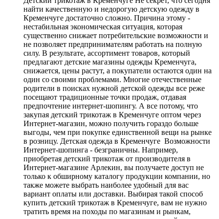
Детский трикотаж в Кременчуге Не секрет, что сегодня
найти качественную и недорогую детскую одежду в
Кременчуге достаточно сложно. Причина этому -
нестабильная экономическая ситуация, которая
существенно снижает потребительские возможности и
не позволяет предпринимателям работать на полную
силу. В результате, ассортимент товаров, который
предлагают детские магазины одежды Кременчуга,
снижается, цены растут, а покупатели остаются один на
один со своими проблемами. Многие отечественные
родители в поисках нужной детской одежды все реже
посещают традиционные точки продаж, отдавая
предпочтение интернет-шопингу. А все потому, что
закупая детский трикотаж в Кременчуге оптом через
Интернет-магазин, можно получить гораздо больше
выгоды, чем при покупке единственной вещи на рынке
в розницу. Детская одежда в Кременчуге Возможности
Интернет-шопинга - безграничны. Например,
приобретая детский трикотаж от производителя в
Интернет-магазине Арлекин, вы получаете доступ не
только к обширному каталогу продукции компании, но
также можете выбрать наиболее удобный для вас
вариант оплаты или доставки. Выбирая такой способ
купить детский трикотаж в Кременчуге, вам не нужно
тратить время на походы по магазинам и рынкам,