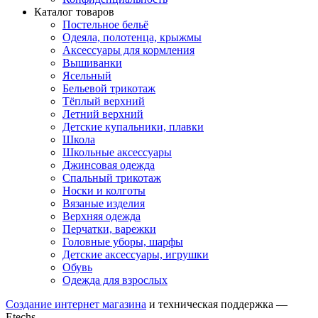
Каталог товаров
Постельное бельё
Одеяла, полотенца, крыжмы
Аксессуары для кормления
Вышиванки
Ясельный
Бельевой трикотаж
Тёплый верхний
Летний верхний
Детские купальники, плавки
Школа
Школьные аксессуары
Джинсовая одежда
Спальный трикотаж
Носки и колготы
Вязаные изделия
Верхняя одежда
Перчатки, варежки
Головные уборы, шарфы
Детские аксессуары, игрушки
Обувь
Одежда для взрослых
Создание интернет магазина
и техническая поддержка —
Etechs
.