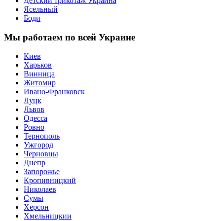
Детский трикотаж Украина
Ясельный
Боди
Мы работаем по всей Украине
Киев
Харьков
Винница
Житомир
Ивано-Франковск
Луцк
Львов
Одесса
Ровно
Тернополь
Ужгород
Черновцы
Днепр
Запорожье
Кропивницкий
Николаев
Сумы
Херсон
Хмельницкии