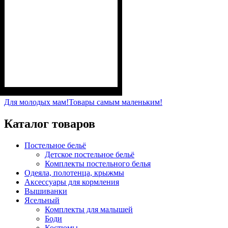
Пол
Материал
Полотно
Цвет
: Девочка
: Розовый
: Кулир (100% х/б)
: Хлопок
Для молодых мам!
Товары самым маленьким!
Каталог товаров
Постельное бельё
Детское постельное бельё
Комплекты постельного белья
Одеяла, полотенца, крыжмы
Аксессуары для кормления
Вышиванки
Ясельный
Комплекты для малышей
Боди
Костюмы