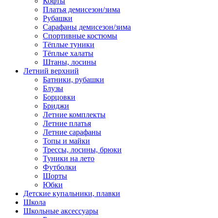
Кофты
Платья демисезон/зима
Рубашки
Сарафаны демисезон/зима
Спортивные костюмы
Тёплые туники
Тёплые халаты
Штаны, лосины
Летний верхний
Батники, рубашки
Блузы
Борцовки
Бриджи
Летние комплекты
Летние платья
Летние сарафаны
Топы и майки
Трессы, лосины, брюки
Туники на лето
Футболки
Шорты
Юбки
Детские купальники, плавки
Школа
Школьные аксессуары