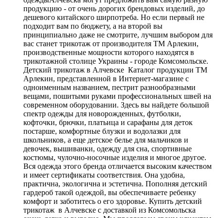
продукцию - от очень дорогих брендовых изделий, до
дешевого китайского ширпотреба. Но если первый не
подходит вам по бюджету, а на второй вы
принципиально даже не смотрите, лучшим выбором для
вас станет трикотаж от производителя ТМ Арлекин,
производственные мощности которого находятся в
трикотажной столице Украины - городе Комсомольске.
Детский трикотаж в Алчевске Каталог продукции ТМ
Арлекин, представленной в Интернет-магазине с
одноименным названием, пестрит разнообразными
вещами, пошитыми руками профессиональных швей на
современном оборудовании. Здесь вы найдете большой
спектр одежды для новорожденных, футболки,
кофточки, брючки, платьица и сарафаны для деток
постарше, комфортные блузки и водолазки для
школьников, а еще детское белье для мальчиков и
девочек, вышиванки, одежду для сна, спортивные
костюмы, чулочно-носочные изделия и многое другое.
Вся одежда этого бренда отличается высоким качеством
и имеет сертификаты соответствия. Она удобна,
практична, экологична и эстетична. Пополняя детский
гардероб такой одеждой, вы обеспечиваете ребенку
комфорт и заботитесь о его здоровье. Купить детский
трикотаж в Алчевске с доставкой из Комсомольска