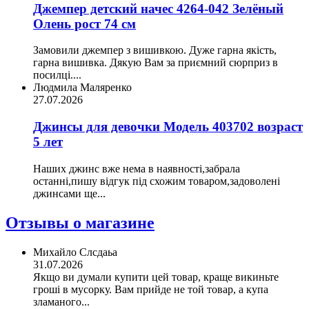
Джемпер детский начес 4264-042 Зелёный
Олень рост 74 см
Замовили джемпер з вишивкою. Дуже гарна якість,
гарна вишивка. Дякую Вам за приємний сюрприз в
посилці....
Людмила Маляренко
27.07.2026
Джинсы для девочки Модель 403702 возраст
5 лет
Наших джинс вже нема в наявності,забрала
останні,пишу відгук під схожим товаром,задоволені
джинсами ще...
Отзывы о магазине
Михайло Слсдаьа
31.07.2026
Якщо ви думали купити цей товар, краще викиньте
гроші в мусорку. Вам прийде не той товар, а купа
зламаного...