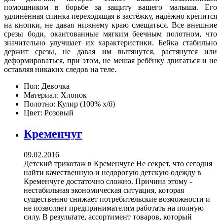
помощником в борьбе за защиту вашего малыша. Его
удлинённая спинка переходящая в застёжку, надёжно крепится
на кнопки, не давая нижнему краю смещаться. Все внешние
срезы боди, окантованные мягким беечным полотном, что
значительно улучшает их характеристики. Бейка стабильно
держит срезы, не давая им вытянутся, растянутся или
деформироваться, при этом, не мешая ребёнку двигаться и не
оставляя никаких следов на теле.
Пол:
Девочка
Материал:
Хлопок
Полотно:
Кулир (100% х/б)
Цвет:
Розовый
Кременчуг
09.02.2016
Детский трикотаж в Кременчуге Не секрет, что сегодня
найти качественную и недорогую детскую одежду в
Кременчуге достаточно сложно. Причина этому -
нестабильная экономическая ситуация, которая
существенно снижает потребительские возможности и
не позволяет предпринимателям работать на полную
силу. В результате, ассортимент товаров, который