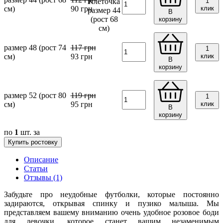
1
см)
90
грн
клик
В
корзину
размер 48 (рост 74
117
грн
1
см)
93
грн
клик
В
корзину
размер 52 (рост 80
119
грн
1
см)
95
грн
клик
В
корзину
по
1
шт. за
Купить ростовку
Описание
Статьи
Отзывы (1)
Забудьте про неудобные футболки, которые постоянно
задираются, открывая спинку и пузико малыша. Мы
представляем вашему вниманию очень удобное розовое боди
для девочки, которое станет вашим незаменимым