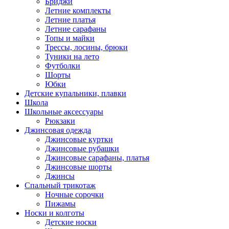
Бриджи
Летние комплекты
Летние платья
Летние сарафаны
Топы и майки
Трессы, лосины, брюки
Туники на лето
Футболки
Шорты
Юбки
Детские купальники, плавки
Школа
Школьные аксессуары
Рюкзаки
Джинсовая одежда
Джинсовые куртки
Джинсовые рубашки
Джинсовые сарафаны, платья
Джинсовые шорты
Джинсы
Спальный трикотаж
Ночные сорочки
Пижамы
Носки и колготы
Детские носки