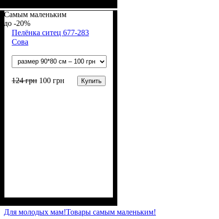
Пол
Материал
Полотно
Цвет
: Девочка
: Розовый
: Интерлок (100%
: Хлопок
х/б)
Самым маленьким
-20%
Пелёнка ситец 677-283
Сова
124
грн
100
грн
Купить
Пол
Материал
Полотно
Цвет
: Мальчик, Девочка
: Белый
: Ситец
: Хлопок
Для молодых мам!
Товары самым маленьким!