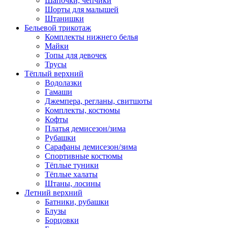
Шапочки, чепчики
Шорты для малышей
Штанишки
Бельевой трикотаж
Комплекты нижнего белья
Майки
Топы для девочек
Трусы
Тёплый верхний
Водолазки
Гамаши
Джемпера, регланы, свитшоты
Комплекты, костюмы
Кофты
Платья демисезон/зима
Рубашки
Сарафаны демисезон/зима
Спортивные костюмы
Тёплые туники
Тёплые халаты
Штаны, лосины
Летний верхний
Батники, рубашки
Блузы
Борцовки