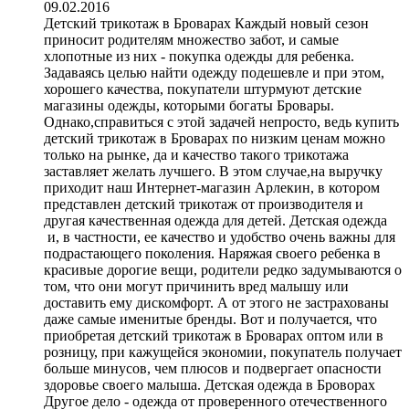
09.02.2016
Детский трикотаж в Броварах Каждый новый сезон
приносит родителям множество забот, и самые
хлопотные из них - покупка одежды для ребенка.
Задаваясь целью найти одежду подешевле и при этом,
хорошего качества, покупатели штурмуют детские
магазины одежды, которыми богаты Бровары.
Однако,справиться с этой задачей непросто, ведь купить
детский трикотаж в Броварах по низким ценам можно
только на рынке, да и качество такого трикотажа
заставляет желать лучшего. В этом случае,на выручку
приходит наш Интернет-магазин Арлекин, в котором
представлен детский трикотаж от производителя и
другая качественная одежда для детей. Детская одежда
и, в частности, ее качество и удобство очень важны для
подрастающего поколения. Наряжая своего ребенка в
красивые дорогие вещи, родители редко задумываются о
том, что они могут причинить вред малышу или
доставить ему дискомфорт. А от этого не застрахованы
даже самые именитые бренды. Вот и получается, что
приобретая детский трикотаж в Броварах оптом или в
розницу, при кажущейся экономии, покупатель получает
больше минусов, чем плюсов и подвергает опасности
здоровье своего малыша. Детская одежда в Броворах
Другое дело - одежда от проверенного отечественного