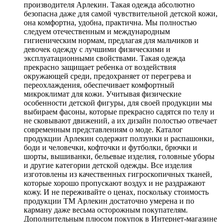
производителя Арлекин. Такая одежда абсолютно
безопасна даже для самой чувствительной детской кожи,
она комфортна, удобна, практична. Мы полностью
следуем отечественным и международным
гигиеническим нормам, предлагая для мальчиков и
девочек одежду с лучшими физическими и
эксплуатационными свойствами. Такая одежда
прекрасно защищает ребенка от воздействия
окружающей среди, предохраняет от перегрева и
переохлаждения, обеспечивает комфортный
микроклимат для кожи. Учитывая физические
особенности детской фигуры, для своей продукции мы
выбираем фасоны, которые прекрасно садятся по телу и
не сковывают движений, а их дизайн полостью отвечает
современным представлениям о моде. Каталог
продукции Арлекин содержит ползунки и распашонки,
боди и человечки, кофточки и футболки, брючки и
шорты, вышиванки, бельевые изделия, головные уборы
и другие категории детской одежды. Все изделия
изготовлены из качественных гигроскопичных тканей,
которые хорошо пропускают воздух и не раздражают
кожу. И не переживайте о ценах, поскольку стоимость
продукции ТМ Арлекин достаточно умерена и по
карману даже весьма осторожным покупателям.
Дополнительным плюсом покупок в Интернет-магазине