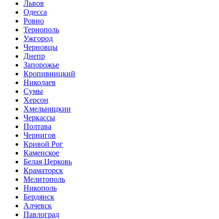
Львов
Одесса
Ровно
Тернополь
Ужгород
Черновцы
Днепр
Запорожье
Кропивницкий
Николаев
Сумы
Херсон
Хмельницкии
Черкассы
Полтава
Чернигов
Кривой Рог
Каменское
Белая Церковь
Краматорск
Мелитополь
Никополь
Бердянск
Алчевск
Павлоград