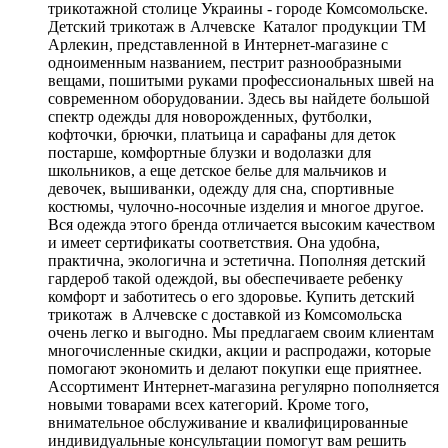
трикотажной столице Украины - городе Комсомольске.
Детский трикотаж в Алчевске Каталог продукции ТМ
Арлекин, представленной в Интернет-магазине с
одноименным названием, пестрит разнообразными
вещами, пошитыми руками профессиональных швей на
современном оборудовании. Здесь вы найдете большой
спектр одежды для новорожденных, футболки,
кофточки, брючки, платьица и сарафаны для деток
постарше, комфортные блузки и водолазки для
школьников, а еще детское белье для мальчиков и
девочек, вышиванки, одежду для сна, спортивные
костюмы, чулочно-носочные изделия и многое другое.
Вся одежда этого бренда отличается высоким качеством
и имеет сертификаты соответствия. Она удобна,
практична, экологична и эстетична. Пополняя детский
гардероб такой одеждой, вы обеспечиваете ребенку
комфорт и заботитесь о его здоровье. Купить детский
трикотаж в Алчевске с доставкой из Комсомольска
очень легко и выгодно. Мы предлагаем своим клиентам
многочисленные скидки, акции и распродажи, которые
помогают экономить и делают покупки еще приятнее.
Ассортимент Интернет-магазина регулярно пополняется
новыми товарами всех категорий. Кроме того,
внимательное обслуживание и квалифицированные
индивидуальные консультации помогут вам решить