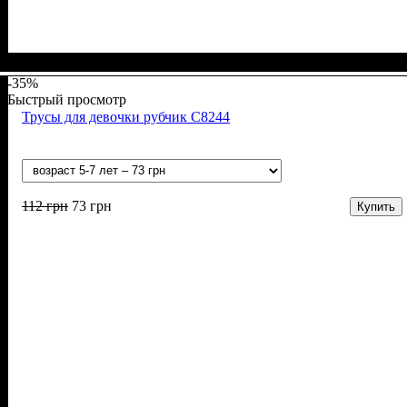
Пол
Материал
Цвет
: Мальчик
: Серый, Синий
: Бамбук, Коттон, Спандекс
-35%
Быстрый просмотр
Трусы для девочки рубчик С8244
112
грн
73
грн
Купить