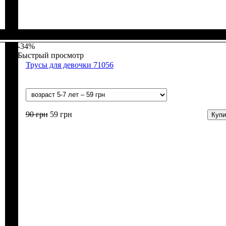
Пол
Материал
Цвет
: Мальчик
: Серый, Чёрный
: Бамбук, Коттон, Спандекс
-34%
Быстрый просмотр
Трусы для девочки 71056
90
грн
59
грн
Купи