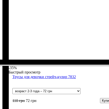
Пол
Материал
Полотно
Цвет
: Девочка
: Белый, Коралловый, Персиковый, Розовый,
: Стрейч-кулир (94% х/б, 6% лайкра)
: Хлопок, Эластан
Сиреневый
-35%
Быстрый просмотр
Трусы для девочки стрейч-кулир 7832
110
грн
72
грн
Купи