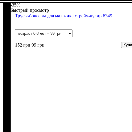
Терракотовый
-35%
Быстрый просмотр
Трусы-боксеры для мальчика стрейч-кулир 6349
152
грн
99
грн
Купи