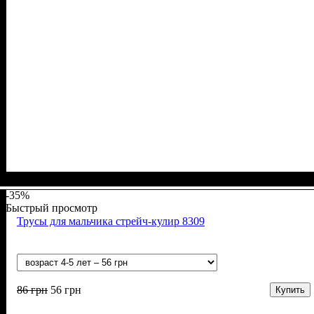
Пол
Материал
Полотно
Цвет
: Девочка
: Желтый, Красный, Оливковый, Пудра, Синий,
: Рубчик (94% х/б, 6% лайкра)
: Хлопок, Лайкра
Сиреневый
-35%
Быстрый просмотр
Трусы для мальчика стрейч-кулир 8309
86
грн
56
грн
Купить