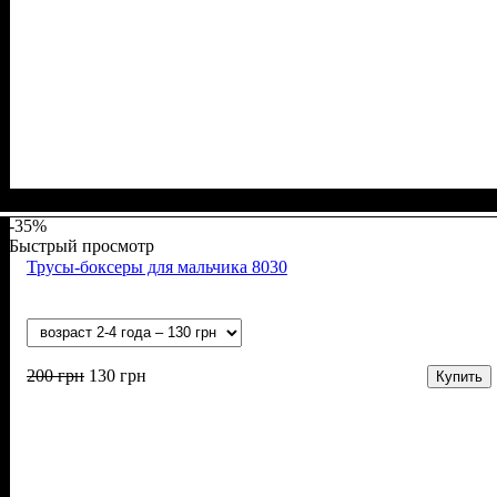
Пол
Материал
Полотно
Цвет
: Девочка
: Белый, Желтый, Розовый, Бирюзовый, Пудра,
: Стрейч-кулир (94% х/б, 6% лайкра)
: Хлопок, Эластан
Фиолетовый
-35%
Быстрый просмотр
Трусы-боксеры для мальчика 8030
200
грн
130
грн
Купить