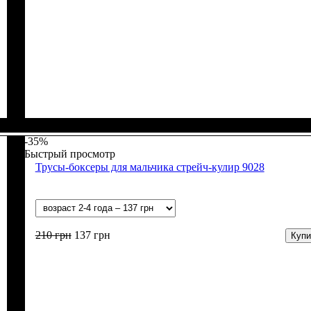
Пол
Материал
Цвет
: Мальчик
: Синий, Серый, Чёрный
: Бамбук, Хлопок, Эластан
-35%
Быстрый просмотр
Трусы-боксеры для мальчика стрейч-кулир 9028
210
грн
137
грн
Купи