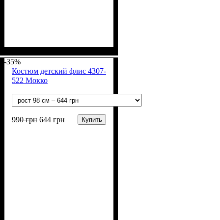
Пол
Материал
Полотно
Цвет
: Мальчик
: Серый
: 3-х нитка
: Хлопок,
Полиэстер
начесная (80% х/б, 20% п/э)
-35%
Костюм детский флис 4307-
522 Мокко
990
грн
644
грн
Купить