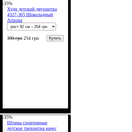
-35%
Худи детский двухнитка
4327-365 Шоколадный
Arizona
390
грн
254
грн
Купить
Пол
Материал
Полотно
Цвет
: Девочка, Мальчик
: Коричневый
: 2-х нитка (94% х/
: Хлопок, Лайкра
б, 6% лайкра)
-35%
Штаны спортивные
детские трехнитка начес