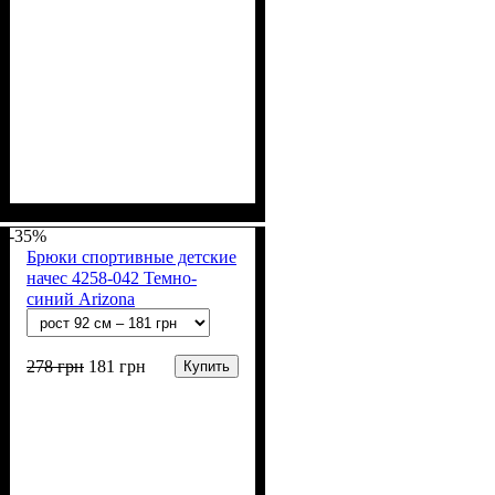
Пол
Материал
Полотно
Цвет
: Девочка, Мальчик
: Серый
: Начёс (100% х/б)
: Хлопок
-35%
Брюки спортивные детские
начес 4258-042 Темно-
синий Arizona
278
грн
181
грн
Купить