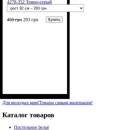
4278-352 Темно-серый
450
грн
293
грн
Купить
Пол
Материал
Полотно
Цвет
: Девочка, Мальчик
: Серый
: 3-х нитка
: Хлопок,
Полиэстер
начесная (80% х/б, 20% п/э)
Для молодых мам!
Товары самым маленьким!
Каталог товаров
Постельное бельё