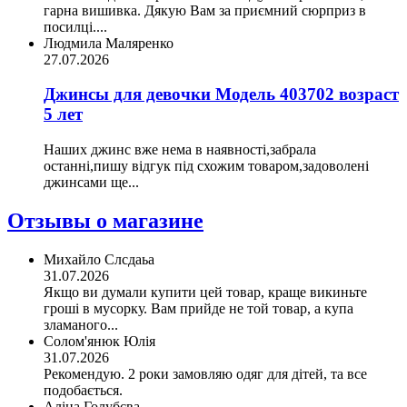
гарна вишивка. Дякую Вам за приємний сюрприз в
посилці....
Людмила Маляренко
27.07.2026
Джинсы для девочки Модель 403702 возраст
5 лет
Наших джинс вже нема в наявності,забрала
останні,пишу відгук під схожим товаром,задоволені
джинсами ще...
Отзывы о магазине
Михайло Слсдаьа
31.07.2026
Якщо ви думали купити цей товар, краще викиньте
гроші в мусорку. Вам прийде не той товар, а купа
зламаного...
Солом'янюк Юлія
31.07.2026
Рекомендую. 2 роки замовляю одяг для дітей, та все
подобається.
Аліна Голубєва