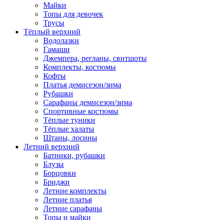
Майки
Топы для девочек
Трусы
Тёплый верхний
Водолазки
Гамаши
Джемпера, регланы, свитшоты
Комплекты, костюмы
Кофты
Платья демисезон/зима
Рубашки
Сарафаны демисезон/зима
Спортивные костюмы
Тёплые туники
Тёплые халаты
Штаны, лосины
Летний верхний
Батники, рубашки
Блузы
Борцовки
Бриджи
Летние комплекты
Летние платья
Летние сарафаны
Топы и майки