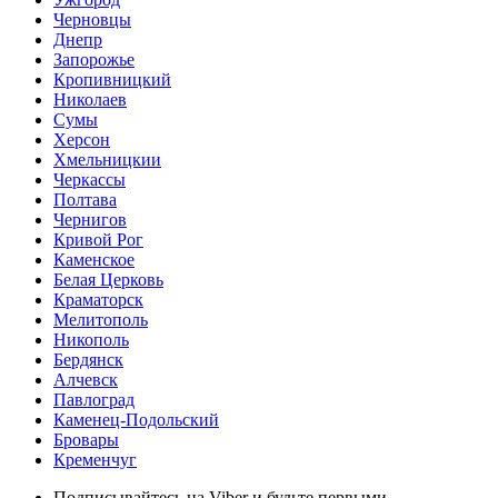
Черновцы
Днепр
Запорожье
Кропивницкий
Николаев
Сумы
Херсон
Хмельницкии
Черкассы
Полтава
Чернигов
Кривой Рог
Каменское
Белая Церковь
Краматорск
Мелитополь
Никополь
Бердянск
Алчевск
Павлоград
Каменец-Подольский
Бровары
Кременчуг
Подписывайтесь на Viber и будьте первыми