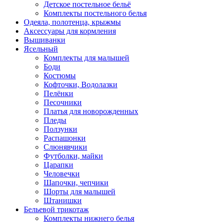
Детское постельное бельё
Комплекты постельного белья
Одеяла, полотенца, крыжмы
Аксессуары для кормления
Вышиванки
Ясельный
Комплекты для малышей
Боди
Костюмы
Кофточки, Водолазки
Пелёнки
Песочники
Платья для новорожденных
Пледы
Ползунки
Распашонки
Слюнявчики
Футболки, майки
Царапки
Человечки
Шапочки, чепчики
Шорты для малышей
Штанишки
Бельевой трикотаж
Комплекты нижнего белья