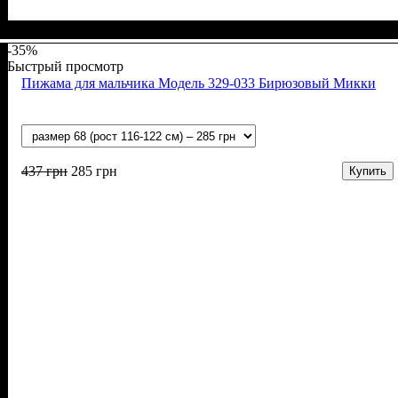
Пол
Материал
Полотно
Цвет
: Мальчик
: Серый
: Кулир (100% х/б)
: Хлопок
-35%
Быстрый просмотр
Пижама для мальчика Модель 329-033 Бирюзовый Микки
437
грн
285
грн
Купить