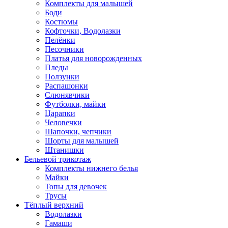
Комплекты для малышей
Боди
Костюмы
Кофточки, Водолазки
Пелёнки
Песочники
Платья для новорожденных
Пледы
Ползунки
Распашонки
Слюнявчики
Футболки, майки
Царапки
Человечки
Шапочки, чепчики
Шорты для малышей
Штанишки
Бельевой трикотаж
Комплекты нижнего белья
Майки
Топы для девочек
Трусы
Тёплый верхний
Водолазки
Гамаши