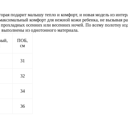
рая подарит малышу тепло и комфорт, и новая модель из интерл
т максимальный комфорт для нежной кожи ребенка, не вызывая р
 прохладных осенних или весенних ночей. По всему полотну из
 выполнены из однотонного материала.
вый,
ПОБ,
м
см
31
32
34
36