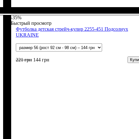
Пол
Материал
Полотно
: Мальчик, Девочка
: Кулир (100% х/б)
: Хлопок
-35%
Быстрый просмотр
Футболка детская стрейч-кулир 2255-451 Подсолнух
UKRAINE
221
грн
144
грн
Купи