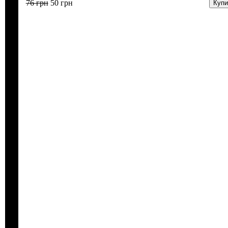
76
грн
50
грн
Купи