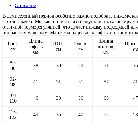
Описание
В демисезонный период особенно важно подобрать пижаму, кото
с этой задачей. Мягкая и приятная на ощупь ткань гарантируе
отличной терморегуляцией, что делает пижаму подходящей для
понравятся малышам. Манжеты на рукавах кофты и штанишках
Длина
Длина
Рост,
ПОГ,
Рукав,
Шаго
кофты,
штанов,
см
см
см
с
см
см
80-
38
30
29
51
35
86
92-
41
31
31
57
41
98
104-
46
33
36
66
47
110
116-
49
35
40
72
53
122