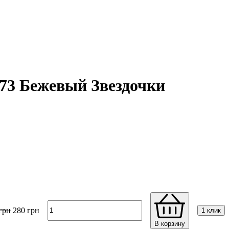
073 Бежевый Звездочки
грн
280
грн
1 клик
В корзину