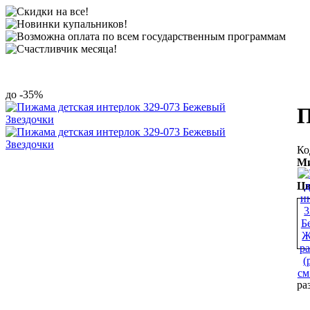
-35%
П
Ми
Цв
ра