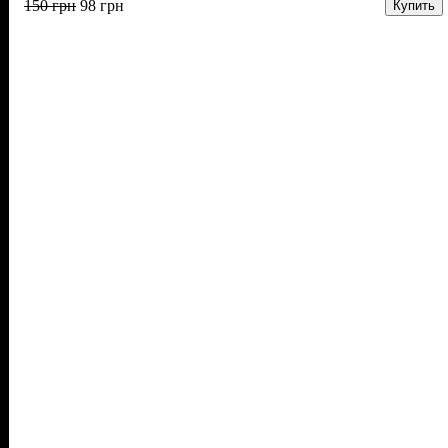
150
грн
98
грн
Купить