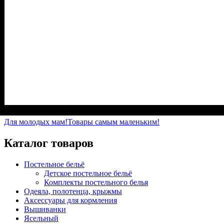
Пол
Материал
Полотно
Цвет
: Мальчик
: Бирюзовый
: Начёс (100% х/б)
: Хлопок
Для молодых мам!
Товары самым маленьким!
Каталог товаров
Постельное бельё
Детское постельное бельё
Комплекты постельного белья
Одеяла, полотенца, крыжмы
Аксессуары для кормления
Вышиванки
Ясельный