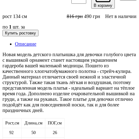
В корзину
рост 134 см
816
грн
490
грн
Нет в наличии
по
1
шт. за
Купить ростовку
Описание
Новая модель детского платьишка для девочки голубого цвета
с вышивкой орнамент станет настоящим украшением
гардероба вашей маленькой модницы. Пошито из
качественного хлопчатобумажного полотна - стрейч-кулира.
Данный материал отличается своей нежной и эластичной
структурой. Также такая ткань лёгкая и воздушная, поэтому
представленная модель платья - идеальный вариант на тёплое
время года. Дополнено изделие очаровательной вышивкой на
груди, а также на рукавах. Такое платье для девочки отлично
подойдёт как для повседневной носки, так и для более
праздничных дней.
Рост,см
Длина,см
ПОГ,см
92
50
26