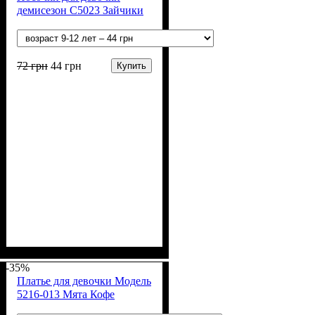
демисезон С5023 Зайчики
72
грн
44
грн
Купить
Пол
Материал
Цвет
: Девочка
: Молочный, Желтый,
: Коттон,
Спандекс, Лайкра
Терракотовый
-35%
Платье для девочки Модель
5216-013 Мята Кофе