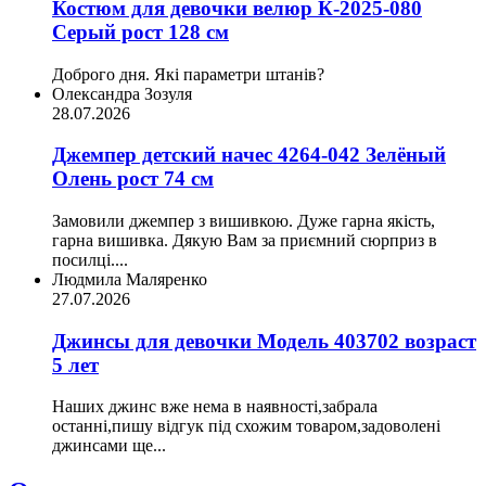
Костюм для девочки велюр К-2025-080
Серый рост 128 см
Доброго дня. Які параметри штанів?
Олександра Зозуля
28.07.2026
Джемпер детский начес 4264-042 Зелёный
Олень рост 74 см
Замовили джемпер з вишивкою. Дуже гарна якість,
гарна вишивка. Дякую Вам за приємний сюрприз в
посилці....
Людмила Маляренко
27.07.2026
Джинсы для девочки Модель 403702 возраст
5 лет
Наших джинс вже нема в наявності,забрала
останні,пишу відгук під схожим товаром,задоволені
джинсами ще...