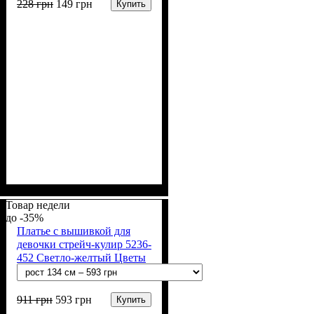
228
грн
149
грн
Купить
Пол
Материал
Полотно
Цвет
: Девочка
: Сиреневый
: Кулир (100% х/б)
: Хлопок
Товар недели
-35%
Платье с вышивкой для
девочки стрейч-кулир 5236-
452 Светло-желтый Цветы
911
грн
593
грн
Купить