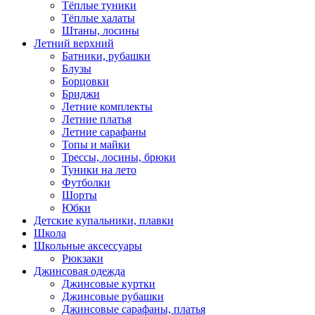
Тёплые туники
Тёплые халаты
Штаны, лосины
Летний верхний
Батники, рубашки
Блузы
Борцовки
Бриджи
Летние комплекты
Летние платья
Летние сарафаны
Топы и майки
Трессы, лосины, брюки
Туники на лето
Футболки
Шорты
Юбки
Детские купальники, плавки
Школа
Школьные аксессуары
Рюкзаки
Джинсовая одежда
Джинсовые куртки
Джинсовые рубашки
Джинсовые сарафаны, платья