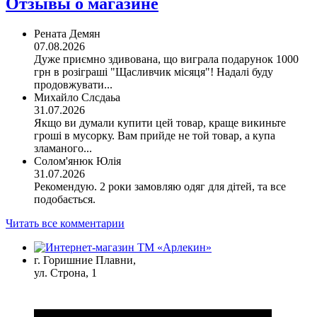
Отзывы о магазине
Рената Демян
07.08.2026
Дуже приємно здивована, що виграла подарунок 1000
грн в розіграші "Щасливчик місяця"! Надалі буду
продовжувати...
Михайло Слсдаьа
31.07.2026
Якщо ви думали купити цей товар, краще викиньте
гроші в мусорку. Вам прийде не той товар, а купа
зламаного...
Солом'янюк Юлія
31.07.2026
Рекомендую. 2 роки замовляю одяг для дітей, та все
подобається.
Читать все комментарии
г. Горишние Плавни,
ул. Строна, 1