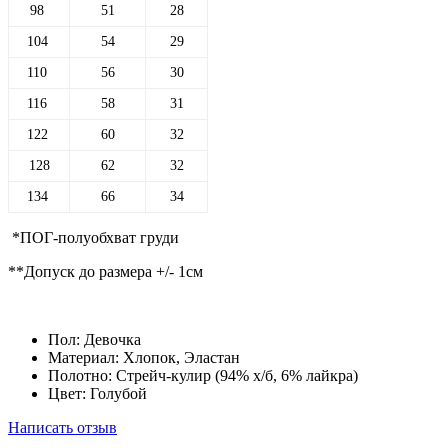
98
51
28
104
54
29
110
56
30
116
58
31
122
60
32
128
62
32
134
66
34
*ПОГ-полуобхват груди
**Допуск до размера +/- 1см
Пол:
Девочка
Материал:
Хлопок, Эластан
Полотно:
Стрейч-кулир (94% х/б, 6% лайкра)
Цвет:
Голубой
Написать отзыв