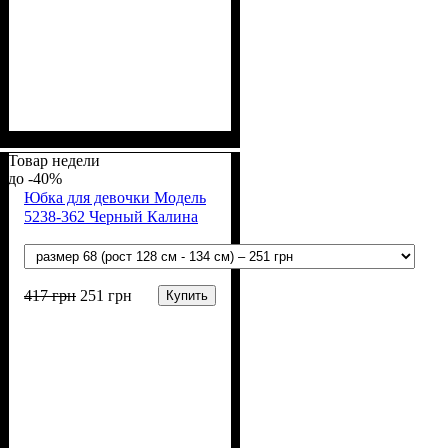
Пол
Материал
Полотно
Цвет
: Девочка
: Синий
: 2-х нитка (94% х/
: Хлопок, Лайкра
б, 6% лайкра)
Товар недели
-40%
Юбка для девочки Модель
5238-362 Черный Калина
417
грн
251
грн
Купить