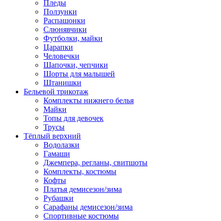
Пледы
Ползунки
Распашонки
Слюнявчики
Футболки, майки
Царапки
Человечки
Шапочки, чепчики
Шорты для малышей
Штанишки
Бельевой трикотаж
Комплекты нижнего белья
Майки
Топы для девочек
Трусы
Тёплый верхний
Водолазки
Гамаши
Джемпера, регланы, свитшоты
Комплекты, костюмы
Кофты
Платья демисезон/зима
Рубашки
Сарафаны демисезон/зима
Спортивные костюмы