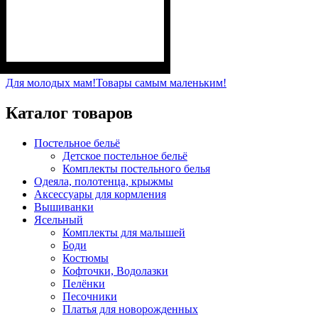
Пол
Материал
Полотно
Цвет
: Девочка
: Чёрный
: 2-х нитка (94% х/
: Хлопок, Лайкра
б, 6% лайкра)
Для молодых мам!
Товары самым маленьким!
Каталог товаров
Постельное бельё
Детское постельное бельё
Комплекты постельного белья
Одеяла, полотенца, крыжмы
Аксессуары для кормления
Вышиванки
Ясельный
Комплекты для малышей
Боди
Костюмы
Кофточки, Водолазки
Пелёнки
Песочники
Платья для новорожденных