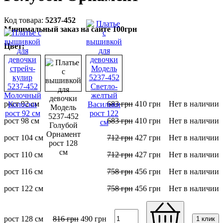
5237-452
Минимальный заказ на сайте 100грн
Цвет:
рост 92 см
683
грн
410
грн
Нет в наличии
рост 98 см
683
грн
410
грн
Нет в наличии
рост 104 см
712
грн
427
грн
Нет в наличии
рост 110 см
712
грн
427
грн
Нет в наличии
рост 116 см
758
грн
456
грн
Нет в наличии
рост 122 см
758
грн
456
грн
Нет в наличии
рост 128 см
816
грн
490
грн
1 клик