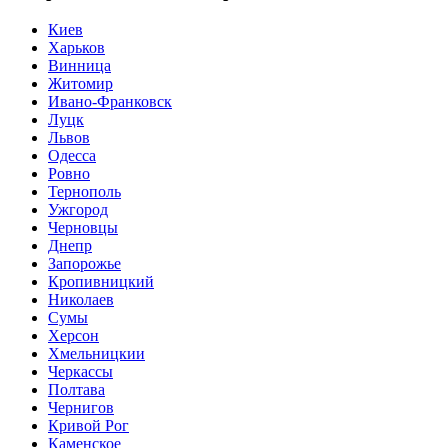
Киев
Харьков
Винница
Житомир
Ивано-Франковск
Луцк
Львов
Одесса
Ровно
Тернополь
Ужгород
Черновцы
Днепр
Запорожье
Кропивницкий
Николаев
Сумы
Херсон
Хмельницкии
Черкассы
Полтава
Чернигов
Кривой Рог
Каменское