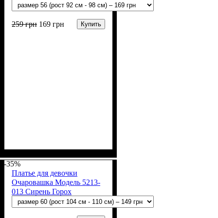
259
грн
169
грн
Купить
Пол
Материал
Полотно
Цвет
: Девочка
: Мятный
: Кулир (100% х/б)
: Хлопок
-35%
Платье для девочки
Очаровашка Модель 5213-
013 Сирень Горох