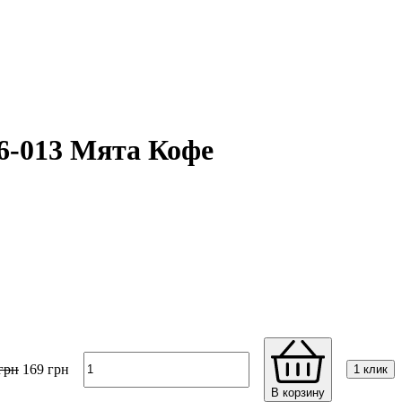
6-013 Мята Кофе
грн
169
грн
1 клик
В корзину