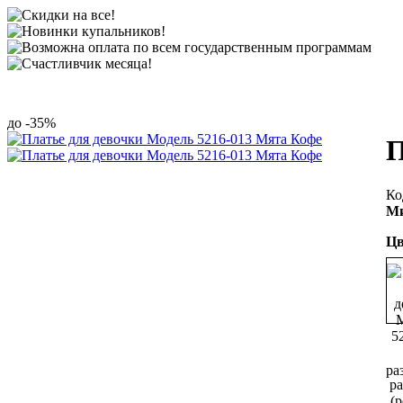
-35%
П
Ми
Цв
ра