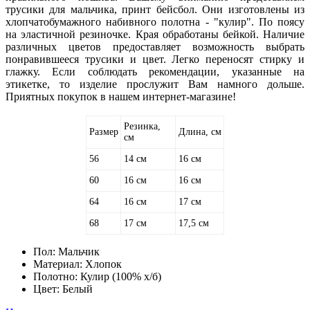
трусики для мальчика, принт бейсбол. Они изготовлены из
хлопчатобумажного набивного полотна - "кулир". По поясу
на эластичной резиночке. Края обработаны бейкой. Наличие
различных цветов предоставляет возможность выбрать
понравившееся трусики и цвет. Легко переносят стирку и
глажку. Если соблюдать рекомендации, указанные на
этикетке, то изделие прослужит Вам намного дольше.
Приятных покупок в нашем интернет-магазине!
Резинка,
Размер
Длина, см
см
56
14 см
16 см
60
16 см
16 см
64
16 см
17 см
68
17 см
17,5 см
Пол:
Мальчик
Материал:
Хлопок
Полотно:
Кулир (100% х/б)
Цвет:
Белый