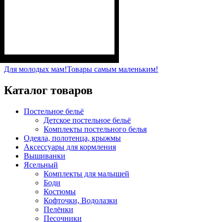
Пол
Материал
Полотно
Цвет
: Мальчик
: Чёрный
: Стрейч-кулир
: Хлопок, Лайкра
(94% х/б, 6% лайкра)
Для молодых мам!
Товары самым маленьким!
Каталог товаров
Постельное бельё
Детское постельное бельё
Комплекты постельного белья
Одеяла, полотенца, крыжмы
Аксессуары для кормления
Вышиванки
Ясельный
Комплекты для малышей
Боди
Костюмы
Кофточки, Водолазки
Пелёнки
Песочники