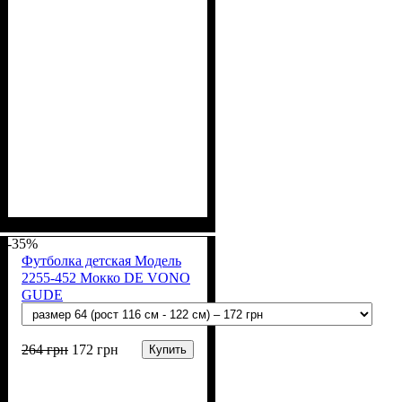
Пол
Материал
Полотно
Цвет
: Мальчик
: Бежевый, Мятный,
: Стрейч-кулир
: Хлопок, Лайкра
(94% х/б, 6% лайкра)
Синий, Чёрный
-35%
Футболка детская Модель
2255-452 Мокко DE VONO
GUDE
264
грн
172
грн
Купить