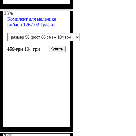
Пол
Материал
Полотно
Цвет
: Мальчик
: Синий, Голубой
: Вискоза, Коттон
: Хлопок,
Полиэстер
-35%
Комплект для мальчика
рибана 126-102 Графит
159
грн
104
грн
Купить
Пол
Материал
Полотно
Цвет
: Мальчик
: Серый
: Рибана (100% х/б)
: Хлопок
-34%