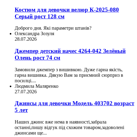
Костюм для девочки велюр К-2025-080
Серый рост 128 см
Доброго дня. Які параметри штанів?
Олександра Зозуля
28.07.2026
Джемпер детский начес 4264-042 Зелёный
Олень рост 74 см
Замовили джемпер з вишивкою. Дуже гарна якість,
гарна вишивка. Дякую Вам за приємний сюрприз в
посилці....
Людмила Маляренко
27.07.2026
Джинсы для девочки Модель 403702 возраст
5 лет
Наших джинс вже нема в наявності,забрала
останні,пишу відгук під схожим товаром,задоволені
джинсами ще...