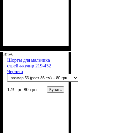
Пол
Материал
Полотно
Цвет
: Мальчик
: Серый
: Кулир (100% х/б)
: Хлопок
-35%
Шорты для мальчика
стрейч-кулир 219-452
Черный
123
грн
80
грн
Купить