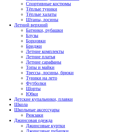
Спортивные костюмы
Тёплые туники
Тёплые халаты
Штаны, лосины
Летний верхний
Батники, рубашки
Блузы
Борцовки
Бриджи
Летние комплекты
Летние платья
Летние сарафаны
Топы и майки
Трессы, лосины, брюки
Туники на лето
Футболки
Шорты
Юбки
Детские купальники, плавки
Школа
Школьные аксессуары
Рюкзаки
Джинсовая одежда
Джинсовые куртки
Джинсовые рубашки