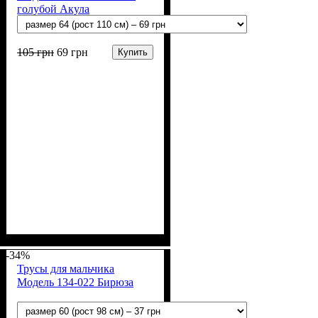
голубой Акула
105
грн
69
грн
Купить
Пол
Материал
Полотно
Цвет
: Мальчик
: Голубой
: Кулир (100% х/б)
: Хлопок
-34%
Трусы для мальчика
Модель 134-022 Бирюза