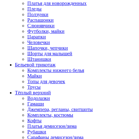
Платья для новорожденных
Пледы
Ползунки
Распашонки
Слюнявчики
Футболки, майки
Царапки
Человечки
Шапочки, чепчики
Шорты для малышей
Штанишки
Бельевой трикотаж
Комплекты нижнего белья
Майки
Топы для девочек
Трусы
Тёплый верхний
Водолазки
Гамаши
Джемпера, регланы, свитшоты
Комплекты, костюмы
Кофты
Платья демисезон/зима
Рубашки
Сарафаны демисезон/зима