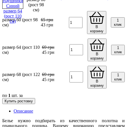
размер 60 (рост 98
65
грн
1
см)
43
грн
клик
В
корзину
размер 64 (рост 110
69
грн
1
см)
45
грн
клик
В
корзину
размер 68 (рост 122
69
грн
1
см)
45
грн
клик
В
корзину
по
1
шт. за
Купить ростовку
Описание
Белье нужно подбирать из качественного полотна и
правильного пошива. Вашему вниманию представляем