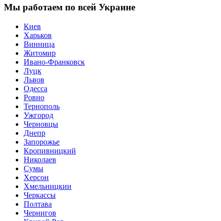
Мы работаем по всей Украине
Киев
Харьков
Винница
Житомир
Ивано-Франковск
Луцк
Львов
Одесса
Ровно
Тернополь
Ужгород
Черновцы
Днепр
Запорожье
Кропивницкий
Николаев
Сумы
Херсон
Хмельницкии
Черкассы
Полтава
Чернигов