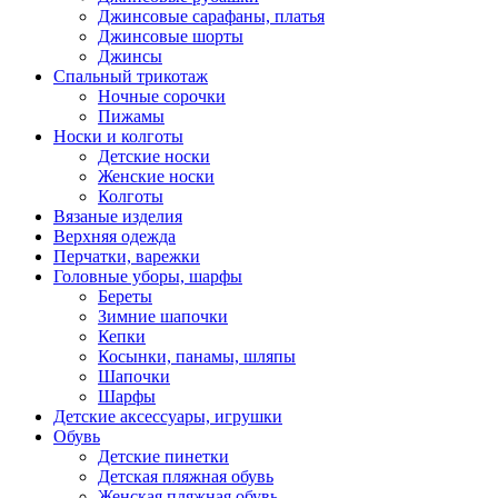
Джинсовые сарафаны, платья
Джинсовые шорты
Джинсы
Спальный трикотаж
Ночные сорочки
Пижамы
Носки и колготы
Детские носки
Женские носки
Колготы
Вязаные изделия
Верхняя одежда
Перчатки, варежки
Головные уборы, шарфы
Береты
Зимние шапочки
Кепки
Косынки, панамы, шляпы
Шапочки
Шарфы
Детские аксессуары, игрушки
Обувь
Детские пинетки
Детская пляжная обувь
Женская пляжная обувь