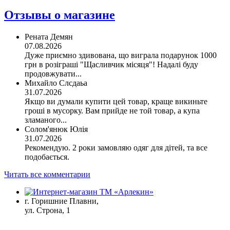
Отзывы о магазине
Рената Демян
07.08.2026
Дуже приємно здивована, що виграла подарунок 1000
грн в розіграші "Щасливчик місяця"! Надалі буду
продовжувати...
Михайло Слсдаьа
31.07.2026
Якщо ви думали купити цей товар, краще викиньте
гроші в мусорку. Вам прийде не той товар, а купа
зламаного...
Солом'янюк Юлія
31.07.2026
Рекомендую. 2 роки замовляю одяг для дітей, та все
подобається.
Читать все комментарии
г. Горишние Плавни,
ул. Строна, 1