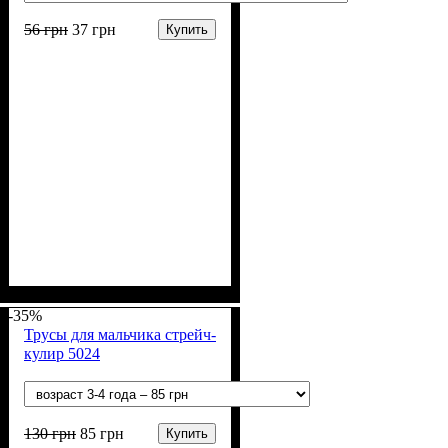
56
грн
37
грн
Купить
Пол
Материал
Полотно
Цвет
: Мальчик
: Бирюзовый
: Кулир (100% х/б)
: Хлопок
-35%
Трусы для мальчика стрейч-
кулир 5024
130
грн
85
грн
Купить