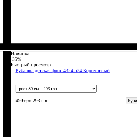
Пол
Материал
Полотно
Цвет
: Мальчик
: Синий
: Кулир (100% х/б)
: Хлопок
Новинка
-35%
Быстрый просмотр
Рубашка детская флис 4324-524 Коричневый
450
грн
293
грн
Купи