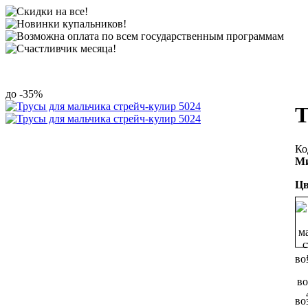
-35%
Т
Ми
Цв
во
во