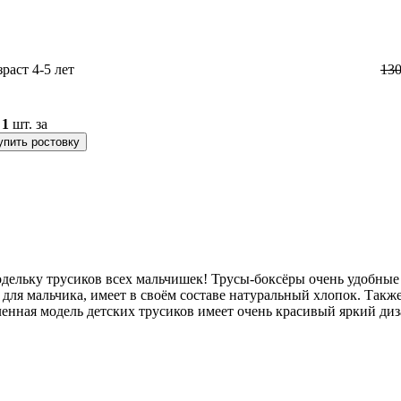
зраст 4-5 лет
13
о
1
шт. за
упить ростовку
льку трусиков всех мальчишек! Трусы-боксёры очень удобные 
для мальчика, имеет в своём составе натуральный хлопок. Также
ленная модель детских трусиков имеет очень красивый яркий диз
evoy-