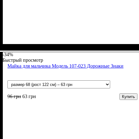
Пол
Материал
Полотно
Цвет
: Девочка, Мальчик
: Чёрный
: 2-х нитка (94% х/б, 6% лайкра)
: Хлопок, Лайкра
-34%
Быстрый просмотр
Майка для мальчика Модель 107-023 Дорожные Знаки
96
грн
63
грн
Купить