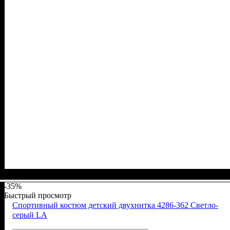
Пол
Материал
Полотно
Цвет
: Мальчик
: Белый
: Кулир (100% х/б)
: Хлопок
-35%
Быстрый просмотр
Спортивный костюм детский двухнитка 4286-362 Светло-
серый LA