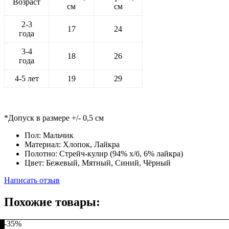
Возраст
malchika-
см
см
mod
2-3
17
24
года
3-4
18
26
года
4-5 лет
19
29
*Допуск в размере +/- 0,5 см
Пол:
Мальчик
Материал:
Хлопок, Лайкра
Полотно:
Стрейч-кулир (94% х/б, 6% лайкра)
Цвет:
Бежевый, Мятный, Синий, Чёрный
Написать отзыв
Похожие товары:
-35%