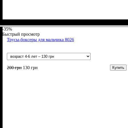
Пол
Материал
Полотно
Цвет
: Девочка, Мальчик
: Синий, Серый
: 2-х нитка (94% х/б, 6% лайкра)
: Хлопок, Эластан
-35%
Быстрый просмотр
Трусы-боксеры для мальчика 8026
200
грн
130
грн
Купить