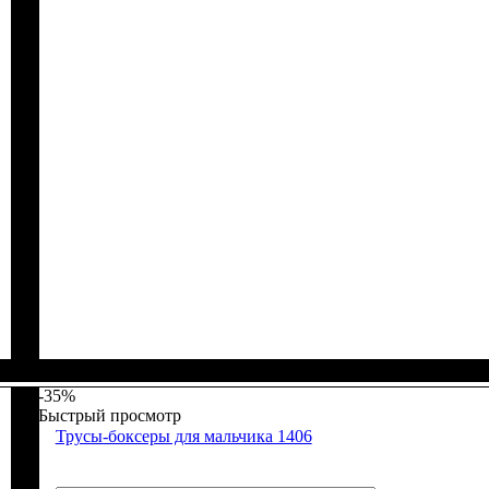
Пол
Материал
Полотно
Цвет
: Девочка, Мальчик
: Коричневый
: Флис (100% п/э)
: Полиэстер
-35%
Быстрый просмотр
Трусы-боксеры для мальчика 1406