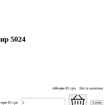
ир 5024
130
грн
85
грн
Нет в наличии
0
грн
85
грн
1 клик