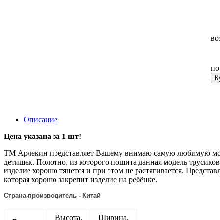
во
п
К
Описание
Цена указана за 1 шт!
ТМ Арлекин представляет Вашему внимаю самую любимую моде
детишек. Полотно, из которого пошита данная модель трусиков 
изделие хорошо тянется и при этом не растягивается. Представ
которая хорошо закрепит изделие на ребёнке.
Страна-производитель - Китай
Подробнее:
https://arlekin.ua/catalog/bel
trikotaj/trusi/trusi-
Высота,
Ширина,
dlya-