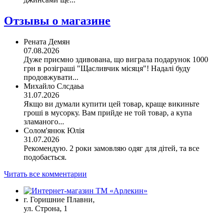
Отзывы о магазине
Рената Демян
07.08.2026
Дуже приємно здивована, що виграла подарунок 1000
грн в розіграші "Щасливчик місяця"! Надалі буду
продовжувати...
Михайло Слсдаьа
31.07.2026
Якщо ви думали купити цей товар, краще викиньте
гроші в мусорку. Вам прийде не той товар, а купа
зламаного...
Солом'янюк Юлія
31.07.2026
Рекомендую. 2 роки замовляю одяг для дітей, та все
подобається.
Читать все комментарии
г. Горишние Плавни,
ул. Строна, 1