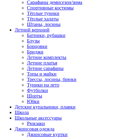
Сарафаны демисезон/зима
Спортивные костюмы
Тёплые туники
Тёплые халаты
Штаны, лосины
Летний верхний
Батники, рубашки
Блузы
Борцовки
Бриджи
Летние комплекты
Летние платья
Летние сарафаны
Топы и майки
Трессы, лосины, брюки
Туники на лето
Футболки
Шорты
Юбки
Детские купальники, плавки
Школа
Школьные аксессуары
Рюкзаки
Джинсовая одежда
Джинсовые куртки