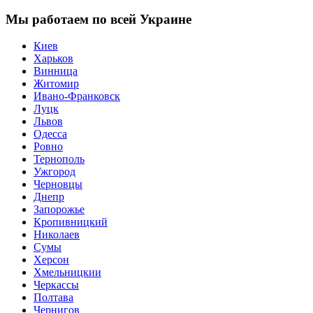
Мы работаем по всей Украине
Киев
Харьков
Винница
Житомир
Ивано-Франковск
Луцк
Львов
Одесса
Ровно
Тернополь
Ужгород
Черновцы
Днепр
Запорожье
Кропивницкий
Николаев
Сумы
Херсон
Хмельницкии
Черкассы
Полтава
Чернигов