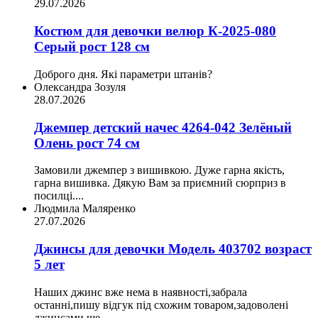
29.07.2026
Костюм для девочки велюр К-2025-080
Серый рост 128 см
Доброго дня. Які параметри штанів?
Олександра Зозуля
28.07.2026
Джемпер детский начес 4264-042 Зелёный
Олень рост 74 см
Замовили джемпер з вишивкою. Дуже гарна якість,
гарна вишивка. Дякую Вам за приємний сюрприз в
посилці....
Людмила Маляренко
27.07.2026
Джинсы для девочки Модель 403702 возраст
5 лет
Наших джинс вже нема в наявності,забрала
останні,пишу відгук під схожим товаром,задоволені
джинсами ще...