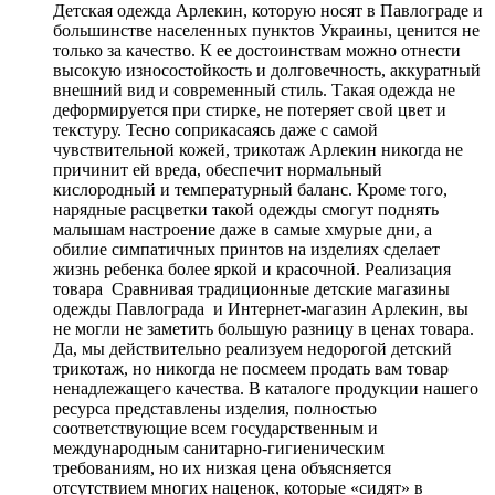
Детская одежда Арлекин, которую носят в Павлограде и
большинстве населенных пунктов Украины, ценится не
только за качество. К ее достоинствам можно отнести
высокую износостойкость и долговечность, аккуратный
внешний вид и современный стиль. Такая одежда не
деформируется при стирке, не потеряет свой цвет и
текстуру. Тесно соприкасаясь даже с самой
чувствительной кожей, трикотаж Арлекин никогда не
причинит ей вреда, обеспечит нормальный
кислородный и температурный баланс. Кроме того,
нарядные расцветки такой одежды смогут поднять
малышам настроение даже в самые хмурые дни, а
обилие симпатичных принтов на изделиях сделает
жизнь ребенка более яркой и красочной. Реализация
товара Сравнивая традиционные детские магазины
одежды Павлограда и Интернет-магазин Арлекин, вы
не могли не заметить большую разницу в ценах товара.
Да, мы действительно реализуем недорогой детский
трикотаж, но никогда не посмеем продать вам товар
ненадлежащего качества. В каталоге продукции нашего
ресурса представлены изделия, полностью
соответствующие всем государственным и
международным санитарно-гигиеническим
требованиям, но их низкая цена объясняется
отсутствием многих наценок, которые «сидят» в