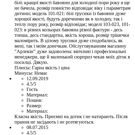
білі: кращої якості бавовни для холодної пори року я ще
не бачила, розмір повністю відповідає віку і параметрам
дитини; модель 101-021: білі трусики із бавовни дуже
хорошої якості, будуть доречними як в холодну, так і
теплу пору року, розмір відповідає; моделі 103-023, 101-
023: в різних кольорах бавовна різної фактури - десь
тонша, десь стандартна, якість хороша, розмір трішечки
маломірить. В цілому трусики дуже сподобались, як
мені, так і моїм донечкам. Обслуговуванням магазину
"Арлекін" дуже задоволена: ввічливі і професіональні
менеджери, ще й маленький сюрприз чекав моїх діток в
посилці. Дякую.
Плюсы:
Гарна якість і ціна
Минусы:
Немає
12.09.2019
4.5/5
Гость
Материал:
Пошив:
Размер:
Материал:
Класна якість. Приємні на дотик і не натирають. Після
прання не засідають і не розтягуються.
08.07.2015
4.5/5