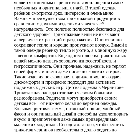
является отличным вариантом для воплощения самых
необычных и оригинальных идей. В такой одежде
ребенок смотрится ярко, интересно и очень мило.
Важным преимуществом трикотажной продукции в
сравнении с другими изделиями является её
натуральность. Это полотно полностью безопасно для
детского здоровья. Трикотажные вещи не вызывают
аллергических реакций и раздражения. Они отлично
сохраняют тепло и хорошо пропускают воздух. Зимой в
такой одежде ребенку тепло и уютно, а в знойную жару
– легко и комфортно. Еще одним плюсом трикотажных
вещей можно назвать хорошую износостойкость и
гигроскопичность. Они прочные, надежные, не теряют
своей формы и цвета даже после нескольких стирок.
Такие изделия не сковывает в движениях, не создает
дискомфорта и прекрасно подходит для активных
подвижных детских игр. Детская одежда в Чернигове
Трикотажная одежда отличается своим большим
разнообразием. Родители могут приобрести своим
деткам всё – от нижнего белья до верхней одежды.
Большая цветовая гамма, стильный пошив, удобный
фасон и оригинальный дизайн способны удовлетворить
вкусы и предпочтения даже самых привередливых
маленьких модников. Сегодня для того, чтобы купить
трикотаж чернигов необязательно долго ходить по