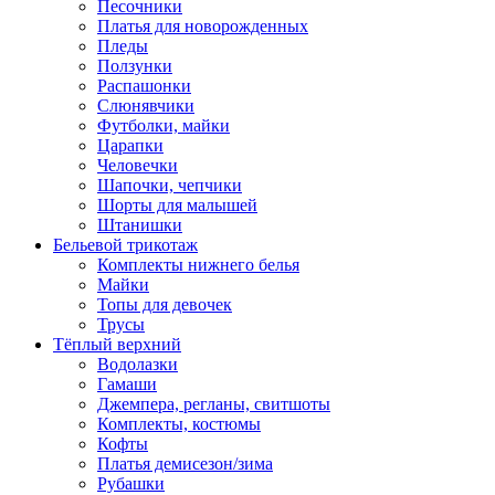
Песочники
Платья для новорожденных
Пледы
Ползунки
Распашонки
Слюнявчики
Футболки, майки
Царапки
Человечки
Шапочки, чепчики
Шорты для малышей
Штанишки
Бельевой трикотаж
Комплекты нижнего белья
Майки
Топы для девочек
Трусы
Тёплый верхний
Водолазки
Гамаши
Джемпера, регланы, свитшоты
Комплекты, костюмы
Кофты
Платья демисезон/зима
Рубашки