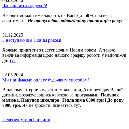
05.08.2026
Час оновити гардероб!
Весняні знижки вже чакають на Вас! До
-50%
і на весь
асортимент!
Не пропустіть найвигіднішу пропозицію року!
31.12.2025
З наступаючим Новим роком!
Хочемо привітати з наступаючим Новим роком! А також
важлива інформація щодо нашого графіку роботи у найближчі
дні
тут
.
22.05.2024
Ми приймаємо оплату будь-яким способом!
В нашому інтернет-магазині можна придбати речі для Вашої
дитини, розрахувавшись карткою за програмами:
Пакунок
малюка, Пакунок школяра, Тепла зима 6500 грн і До року
7000 грн
. Як це зробити, дізнаєтесь тут.
Переглянути всі новини