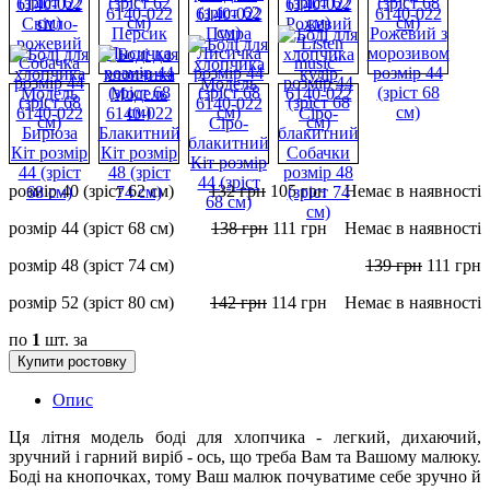
розмір 40 (зріст 62 см)
132
грн
105
грн
Немає в наявності
розмір 44 (зріст 68 см)
138
грн
111
грн
Немає в наявності
розмір 48 (зріст 74 см)
139
грн
111
грн
розмір 52 (зріст 80 см)
142
грн
114
грн
Немає в наявності
по
1
шт. за
Купити ростовку
Опис
Ця літня модель боді для хлопчика - легкий, дихаючий,
зручний і гарний виріб - ось, що треба Вам та Вашому малюку.
Боді на кнопочках, тому Ваш малюк почуватиме себе зручно й