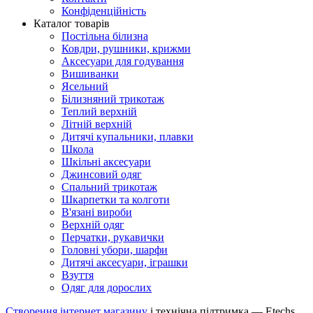
Конфіденційність
Каталог товарів
Постільна білизна
Ковдри, рушники, крижми
Аксесуари для годування
Вишиванки
Ясельний
Білизняний трикотаж
Теплий верхній
Літній верхній
Дитячі купальники, плавки
Школа
Шкільні аксесуари
Джинсовий одяг
Спальний трикотаж
Шкарпетки та колготи
В'язані вироби
Верхній одяг
Перчатки, рукавички
Головні убори, шарфи
Дитячі аксесуари, іграшки
Взуття
Одяг для дорослих
Створення інтернет магазину
і технічна підтримка —
Etechs
.