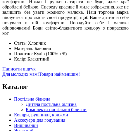
комфортно. Ніжки і ручки натирати не буде, адже краї
оброблені бейкою. Спереду красиве й миле зображення, яке не
залишить без уваги жодного малюка. Наш торгова марка
піклується про якість своєї продукції, щоб Ваше дитинча себе
почувало в ній комфортно. Порадуйте себе і малюка
обновочками! Боди світло-блакитного кольору з покраскою
кот.
Стать:
Хлопчик
Матеріал:
Бавовна
Полотно:
Кулір (100% х/б)
Колір:
Блакитний
Написати відгук
Для молодих мам!
Товари найменшим!
Каталог
Постільна білизна
Дитяча постільна білизна
Комплекти постільної білизни
Ковдри, рушники, крижми
Аксесуари для годування
Вишиванки
Ясельний