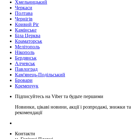
Хмельницький
Черкаси
Полтава
Чернігів
Кривий Ріг
Камінське
Біла Церква
Краматорськ
Мелітополь
Нікополь
Бердянськ
Алчевськ
Павлоград
Кам'янець-Подільський
Бровари
Кременчук
Підписуйтесь на Viber та будьте першими
Новинки, цікаві новини, акції і розпродажі, знижки та
рекомендації
Контакти