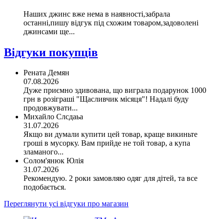
Наших джинс вже нема в наявності,забрала
останні,пишу відгук під схожим товаром,задоволені
джинсами ще...
Відгуки покупців
Рената Демян
07.08.2026
Дуже приємно здивована, що виграла подарунок 1000
грн в розіграші "Щасливчик місяця"! Надалі буду
продовжувати...
Михайло Слсдаьа
31.07.2026
Якщо ви думали купити цей товар, краще викиньте
гроші в мусорку. Вам прийде не той товар, а купа
зламаного...
Солом'янюк Юлія
31.07.2026
Рекомендую. 2 роки замовляю одяг для дітей, та все
подобається.
Переглянути усі відгуки про магазин