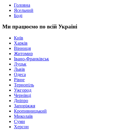
Головна
Ясельний
Боді
Ми працюємо по всій Україні
Київ
Харків
Вінниця
Житомир
Івано-Франківськ
Луцьк
Львів
Одеса
Рівне
Тернопіль
Ужгород
Чернівці
Дніпро
Запоріжжя
Кропивницький
Миколаїв
Суми
Херсон