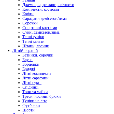
Гамаші
Джемпери, реглани, світшоти
Комплекти, костюми
Кофти
Сарафани демісезон/зима
Сорочки
Спортивні костюми
Сукні демісезон/зима
Теплі туніки
Теплі халати
Штани, лосини
Літній верхній
Батники, сорочки
Блузи
Борцовки
Бриджі
Літні комплекти
Літні сарафани
Літні сукні
Спідниці
Топи та майки
Треси, лосини, брюки
Туніки на літо
Футболки
Шорти