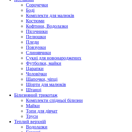
Cорочечки
Боді
Комплекти для малюків
Костюми
Кофтини, Водолазки
Пісочники
Пелюшки
Пледи
Повзунки
Слинявчики
Сукні для новонароджених
Футболки, майки
Царапки
Чоловічки
Шапочки, чіпці
Шорти для малюків
Штанці
Білизняний трикотаж
Комплекти спідньої білизни
Майки
Топи для дівчат
Труси
Теплий верхній
Водолазки