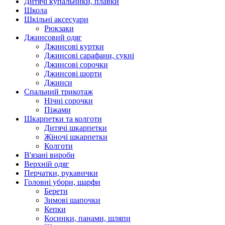
Дитячі купальники, плавки
Школа
Шкільні аксесуари
Рюкзаки
Джинсовий одяг
Джинсові куртки
Джинсові сарафани, сукні
Джинсові сорочки
Джинсові шорти
Джинси
Спальний трикотаж
Нічні сорочки
Піжами
Шкарпетки та колготи
Дитячі шкарпетки
Жіночі шкарпетки
Колготи
В'язані вироби
Верхній одяг
Перчатки, рукавички
Головні убори, шарфи
Берети
Зимові шапочки
Кепки
Косинки, панами, шляпи