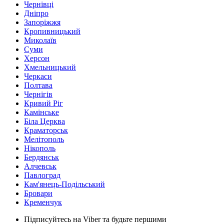
Чернівці
Дніпро
Запоріжжя
Кропивницький
Миколаїв
Суми
Херсон
Хмельницький
Черкаси
Полтава
Чернігів
Кривий Ріг
Камінське
Біла Церква
Краматорськ
Мелітополь
Нікополь
Бердянськ
Алчевськ
Павлоград
Кам'янець-Подільський
Бровари
Кременчук
Підписуйтесь на Viber та будьте першими