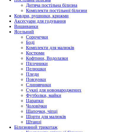
Дитяча постільна білизна
Комплекти постільної білизни
Ковдри, рушники, крижми
Аксесуари для годування
Вишиванки
Ясельний
Cорочечки
Боді
Комплекти для малюків
Костюми
Кофтини, Водолазки
Пісочники
Пелюшки
Пледи
Повзунки
Слинявчики
Сукні для новонароджених
Футболки, майки
Царапки
Чоловічки
Шапочки, чіпці
Шорти для малюків
Штанці
Білизняний трикотаж