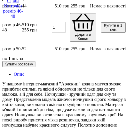
розмір 42-44
510
грн
255
грн
Немає в наявності
розмір 46-
510
грн
Купити в 1
48
255
грн
клік
Додати в
Кошик
розмір 50-52
510
грн
255
грн
Немає в наявності
по
1
шт. за
Купити ростовку
Опис
У нашому інтернет-магазині "Арлекин" кожна матуся зможе
придбати стильні та якісні обновочки не тільки для свого
малюка, а й для себе. Ночнушки - зручний одяг для сну та
дому. Представлена модель жіночої ночнушки сірого кольору з
квіточками, виконана з якісного кулірного полотна. Матеріал
м'який і приємний до тіла, що дуже важливо для натільного
одягу. Ночнушка виготовлена в красивому зручному крої. На
поясі виробу присутня м'яка резиночка, завдяки якій
ночнушка набуває красивого силуету. Полотно доповнене