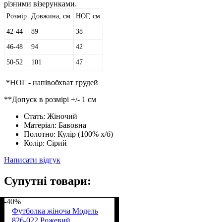
різними візерунками.
Розмір
Довжина, см
НОГ, см
42-44
89
38
46-48
94
42
50-52
101
47
*НОГ - напівобхват грудей
**Допуск в розмірі +/- 1 см
Стать:
Жіночий
Матеріал:
Бавовна
Полотно:
Кулір (100% х/б)
Колір:
Сірий
Написати відгук
Супутні товари:
-40%
Футболка жіноча Модель
826-022 Рожевий