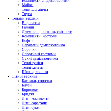
Комплекти спідньої білизни
Майки
Топи для дівчат
Труси
Теплий верхній
Водолазки
Гамаші
Джемпери, реглани, світшоти
Комплекти, костюми
Кофти
Сарафани демісезон/зима
Сорочки
Спортивні костюми
Сукні демісезон/зима
Теплі туніки
Теплі халати
Штани, лосини
Літній верхній
Батники, сорочки
Блузи
Борцовки
Бриджі
Літні комплекти
Літні сарафани
Літні сукні