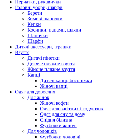
Перчатки, рукавички
Головні убори, шарфи
Берети
Зимові шапочки
Кепки
Косинки, панами, шляпи
Шапочки
Шарфи
Дитячі аксесуари, іграшки
Взуття
Дитячі пінетки
Дитяче пляжне взуття
Жіноче пляжне взуття
Капці
Дитячі капці, босоніжки
Жіночі капці
Одяг для дорослих
Для жінок
Жіночі кофти
Одяг для вагітних і годуючих
Одяг для сну та дому
Спідня білизна
Футболки жіночі
Для чоловіків
Футболки чоловічі