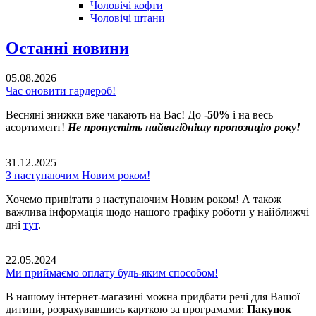
Чоловічі кофти
Чоловічі штани
Останні новини
05.08.2026
Час оновити гардероб!
Весняні знижки вже чакають на Вас! До
-50%
і на весь
асортимент!
Не пропустіть найвигіднішу пропозицію року!
31.12.2025
З наступаючим Новим роком!
Хочемо привітати з наступаючим Новим роком! А також
важлива інформація щодо нашого графіку роботи у найближчі
дні
тут
.
22.05.2024
Ми приймаємо оплату будь-яким способом!
В нашому інтернет-магазині можна придбати речі для Вашої
дитини, розрахувавшись карткою за програмами:
Пакунок