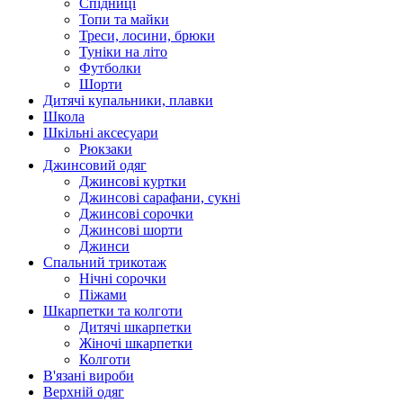
Спідниці
Топи та майки
Треси, лосини, брюки
Туніки на літо
Футболки
Шорти
Дитячі купальники, плавки
Школа
Шкільні аксесуари
Рюкзаки
Джинсовий одяг
Джинсові куртки
Джинсові сарафани, сукні
Джинсові сорочки
Джинсові шорти
Джинси
Спальний трикотаж
Нічні сорочки
Піжами
Шкарпетки та колготи
Дитячі шкарпетки
Жіночі шкарпетки
Колготи
В'язані вироби
Верхній одяг