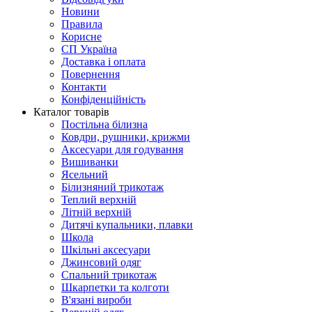
Новини
Правила
Корисне
СП Україна
Доставка і оплата
Повернення
Контакти
Конфіденційність
Каталог товарів
Постільна білизна
Ковдри, рушники, крижми
Аксесуари для годування
Вишиванки
Ясельний
Білизняний трикотаж
Теплий верхній
Літній верхній
Дитячі купальники, плавки
Школа
Шкільні аксесуари
Джинсовий одяг
Спальний трикотаж
Шкарпетки та колготи
В'язані вироби