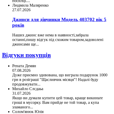
посилці....
Людмила Маляренко
27.07.2026
Джинси для дівчинки Модель 403702 вік 5
років
Наших джинс вже нема в наявності,забрала
останні,пишу відгук під схожим товаром,задоволені
джинсами ще...
Відгуки покупців
Рената Демян
07.08.2026
Дуже приємно здивована, що виграла подарунок 1000
грн в розіграші "Щасливчик місяця"! Надалі буду
продовжувати...
Михайло Слсдаьа
31.07.2026
Якщо ви думали купити цей товар, краще викиньте
гроші в мусорку. Вам прийде не той товар, а купа
зламаного...
Солом'янюк Юлія