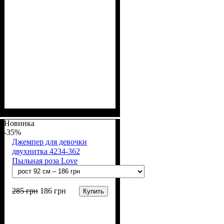
Пол
Материал
Полотно
Цвет
: Мальчик, Девочка
: Изумрудный
: 2-х нитка (94% х/
: Хлопок, Лайкра
б, 6% лайкра)
Новинка
-35%
Джемпер для девочки
двухнитка 4234-362
Пыльная роза Love
285
грн
186
грн
Купить