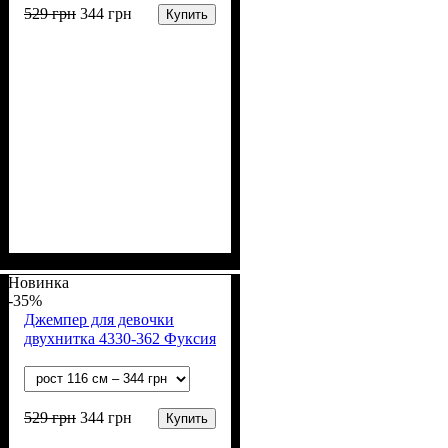
529
грн
344
грн
Купить
Пол
Материал
Полотно
Цвет
: Девочка
: Желтый
: 2-х нитка (94% х/
: Хлопок, Лайкра
б, 6% лайкра)
Новинка
-35%
Джемпер для девочки
двухнитка 4330-362 Фуксия
529
грн
344
грн
Купить