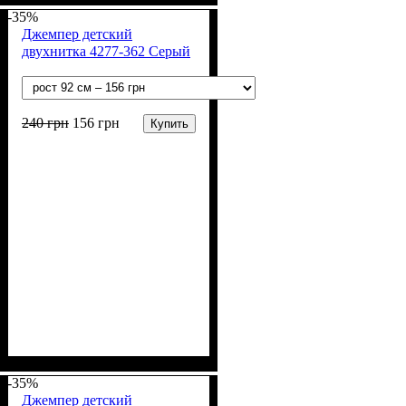
б, 6% лайкра)
-35%
Джемпер детский
двухнитка 4277-362 Серый
240
грн
156
грн
Купить
Пол
Материал
Полотно
Цвет
: Девочка, Мальчик
: Серый
: 2-х нитка (94% х/
: Хлопок, Лайкра
б, 6% лайкра)
-35%
Джемпер детский