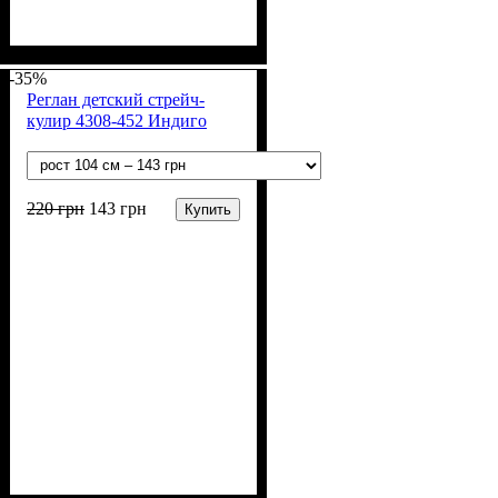
Пол
Материал
Полотно
Цвет
: Мальчик
: Чёрный
: 2-х нитка (94% х/
: Хлопок, Лайкра
б, 6% лайкра)
-35%
Реглан детский стрейч-
кулир 4308-452 Индиго
220
грн
143
грн
Купить