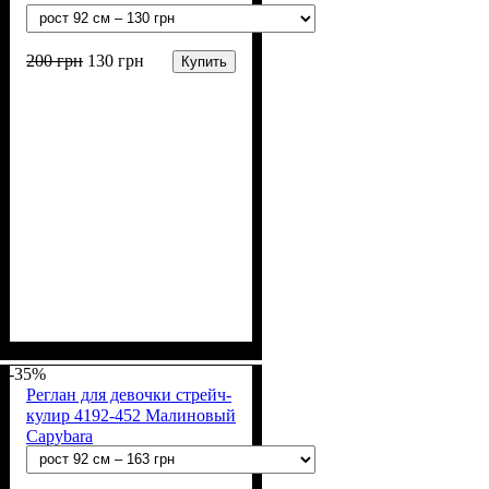
200
грн
130
грн
Купить
Пол
Материал
Полотно
Цвет
: Девочка
: Розовый
: Стрейч-кулир
: Хлопок, Лайкра
(94% х/б, 6% лайкра)
-35%
Реглан для девочки стрейч-
кулир 4192-452 Малиновый
Capybara