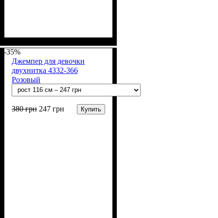
Пол
Материал
Полотно
Цвет
: Девочка
: Бежевый
: 2-х нитка (94% х/
: Хлопок, Лайкра
б, 6% лайкра)
-35%
Джемпер для девочки
двухнитка 4332-366
Розовый
380
грн
247
грн
Купить