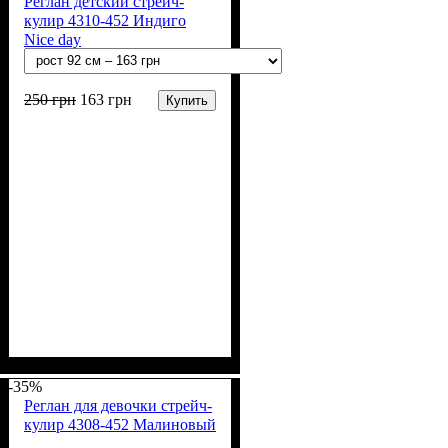
Реглан детский стрейч-
кулир 4310-452 Индиго
Nice day
250
грн
163
грн
Купить
Пол
Материал
Полотно
Цвет
: Девочка, Мальчик
: Синий
: Стрейч-кулир
: Хлопок, Лайкра
(94% х/б, 6% лайкра)
-35%
Реглан для девочки стрейч-
кулир 4308-452 Малиновый