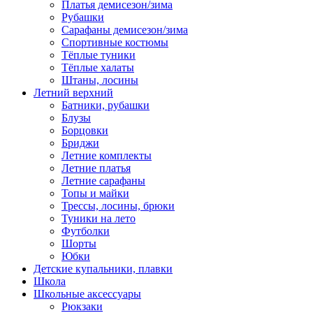
Платья демисезон/зима
Рубашки
Сарафаны демисезон/зима
Спортивные костюмы
Тёплые туники
Тёплые халаты
Штаны, лосины
Летний верхний
Батники, рубашки
Блузы
Борцовки
Бриджи
Летние комплекты
Летние платья
Летние сарафаны
Топы и майки
Трессы, лосины, брюки
Туники на лето
Футболки
Шорты
Юбки
Детские купальники, плавки
Школа
Школьные аксессуары
Рюкзаки