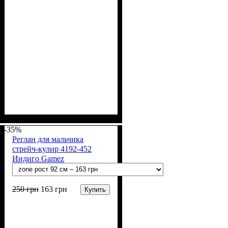
Пол
Материал
Полотно
Цвет
: Девочка, Мальчик
: Хаки
: Стрейч-кулир
: Хлопок, Лайкра
(94% х/б, 6% лайкра)
-35%
Реглан для мальчика
стрейч-кулир 4192-452
Индиго Gamez
250
грн
163
грн
Купить