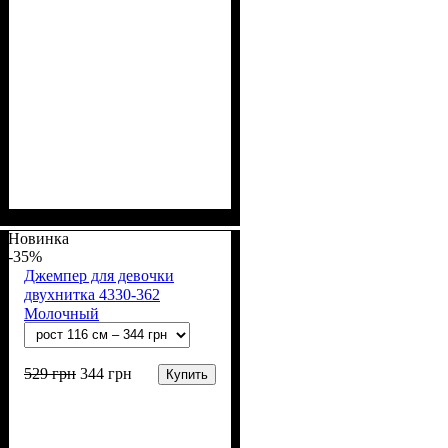
Пол
Материал
Полотно
Цвет
: Девочка
: Розовый
: 2-х нитка (94% х/
: Хлопок, Лайкра
б, 6% лайкра)
Новинка
-35%
Джемпер для девочки
двухнитка 4330-362
Молочный
529
грн
344
грн
Купить