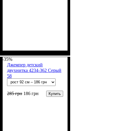
Пол
Материал
Полотно
Цвет
: Девочка
: Розовый
: 2-х нитка (94% х/
: Хлопок, Лайкра
б, 6% лайкра)
-35%
Джемпер детский
двухнитка 4234-362 Серый
58
285
грн
186
грн
Купить