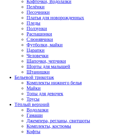
Кофточки, Водолазки
Пелёнки
Песочники
Платья для новорожденных
Пледы
Ползунки
Распашонки
Слюнявчики
Футболки, майки
Царапки
Человечки
Шапочки, чепчики
Шорты для малышей
Штанишки
Бельевой трикотаж
Комплекты нижнего белья
Майки
Топы для девочек
Трусы
Тёплый верхний
Водолазки
Гамаши
Джемпера, регланы, свитшоты
Комплекты, костюмы
Кофты