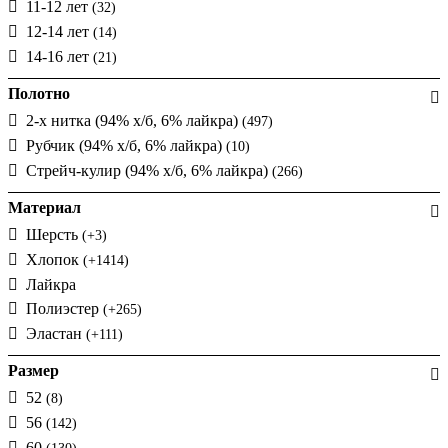
11-12 лет
(32)
12-14 лет
(14)
14-16 лет
(21)
Полотно
2-х нитка (94% х/б, 6% лайкра)
(497)
Рубчик (94% х/б, 6% лайкра)
(10)
Стрейч-кулир (94% х/б, 6% лайкра)
(266)
Материал
Шерсть
(+3)
Хлопок
(+1414)
Лайкра
Полиэстер
(+265)
Эластан
(+111)
Размер
52
(8)
56
(142)
60