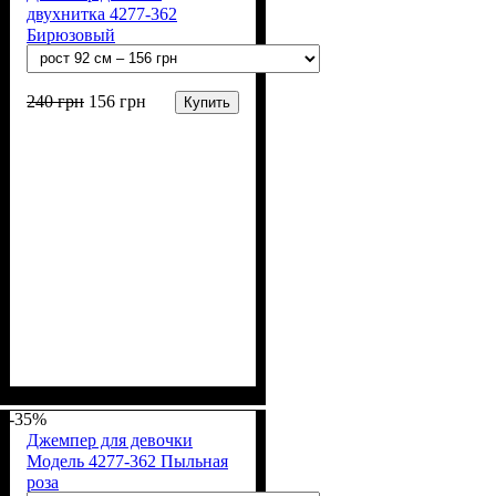
двухнитка 4277-362
Бирюзовый
240
грн
156
грн
Купить
Пол
Материал
Полотно
Цвет
: Девочка, Мальчик
: Бирюзовый
: 2-х нитка (94% х/
: Хлопок, Лайкра
б, 6% лайкра)
-35%
Джемпер для девочки
Модель 4277-362 Пыльная
роза