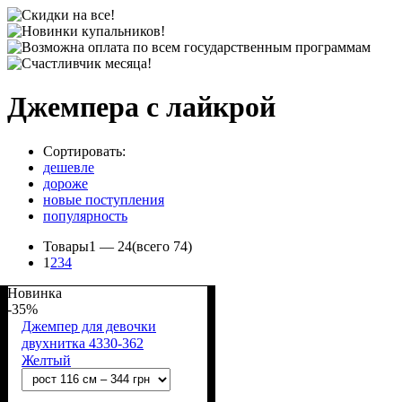
Джемпера с лайкрой
Сортировать:
дешевле
дороже
новые поступления
популярность
Товары
1 —
24
(всего 74)
1
2
3
4
Новинка
-35%
Джемпер для девочки
двухнитка 4330-362
Желтый