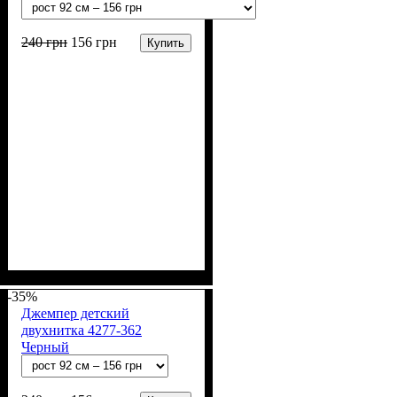
240
грн
156
грн
Купить
Пол
Материал
Полотно
Цвет
: Девочка
: Розовый
: 2-х нитка (94% х/
: Хлопок, Лайкра
б, 6% лайкра)
-35%
Джемпер детский
двухнитка 4277-362
Черный