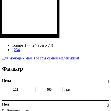
Пол
Материал
Полотно
Цвет
: Девочка, Мальчик
: Хаки
: Стрейч-кулир
: Хлопок, Лайкра
(94% х/б, 6% лайкра)
Товары
1 —
24
(всего 74)
1
2
3
4
Для молодых мам!
Товары самым маленьким!
Фильтр
Цена
—
грн
Пол
Девочка