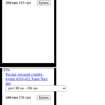
250
грн
163
грн
Купить
Пол
Материал
Полотно
Цвет
: Девочка
: Розовый
: Стрейч-кулир
: Хлопок, Лайкра
(94% х/б, 6% лайкра)
-35%
Реглан детский стрейч-
кулир 4310-452 Хаки Nice
day
240
грн
156
грн
Купить