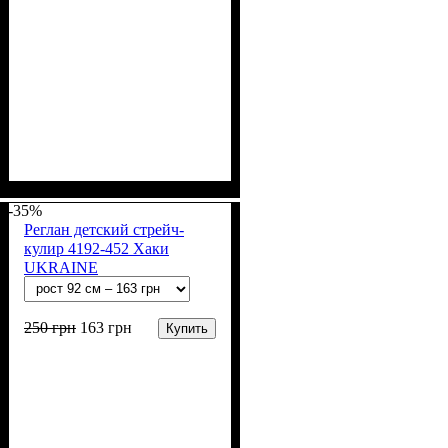
Пол
Материал
Полотно
Цвет
: Мальчик
: Синий
: Стрейч-кулир
: Хлопок, Лайкра
(94% х/б, 6% лайкра)
-35%
Реглан детский стрейч-
кулир 4192-452 Хаки
UKRAINE
250
грн
163
грн
Купить