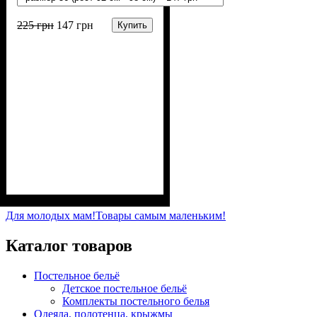
225
грн
147
грн
Купить
Пол
Материал
Полотно
Цвет
: Девочка, Мальчик
: Белый
: Стрейч-кулир
: Хлопок, Эластан
(94% х/б, 6% лайкра)
Для молодых мам!
Товары самым маленьким!
Каталог товаров
Постельное бельё
Детское постельное бельё
Комплекты постельного белья
Одеяла, полотенца, крыжмы