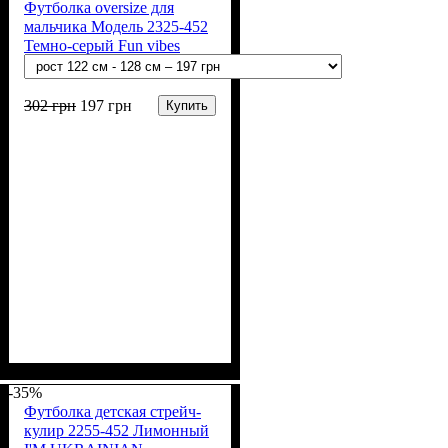
Футболка oversize для
мальчика Модель 2325-452
Темно-серый Fun vibes
302
грн
197
грн
Купить
Пол
Материал
Полотно
Цвет
: Мальчик
: Серый
: Стрейч-кулир
: Хлопок, Эластан
(94% х/б, 6% лайкра)
-35%
Футболка детская стрейч-
кулир 2255-452 Лимонный