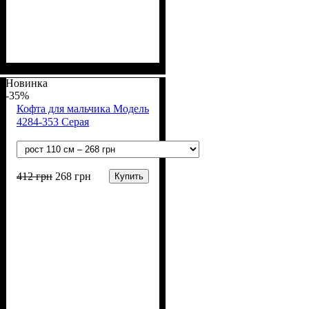
Пол
Материал
Полотно
Цвет
: Мальчик
: Белый, Чёрный
: 3-х нитка
: Хлопок,
Полиэстер
начесная (80% х/б, 20% п/э)
Новинка
-35%
Кофта для мальчика Модель
4284-353 Серая
412
грн
268
грн
Купить