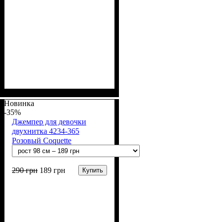
Пол
Материал
Цвет
: Девочка, Мальчик
: Молочный, Чёрный
: Полиамид,
Лайкра, Кашемир
Новинка
-35%
Джемпер для девочки
двухнитка 4234-365
Розовый Coquette
290
грн
189
грн
Купить