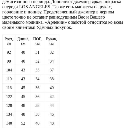
демисезонного периода. Дополняет джемпер яркая покраска
спереди LOS ANGELES. Также есть манжеты на руках,
горловине и понизу. Представленный джемпер в черном
цвете точно не оставит равнодушным Вас и Вашего
маленького модника. «Арлекин» с заботой относится ко всем
своим клиентам! Удачных покупок.
Рост,
Длина,
ПОГ,
Рукав,
см
см
см
см
92
40
31
32
98
40
32
34
104
43
33
37
110
43
34
38
116
45
36
40
122
45
36
42
128
48
38
44
134
48
38
46
140
52
40
48