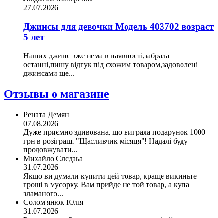
27.07.2026
Джинсы для девочки Модель 403702 возраст
5 лет
Наших джинс вже нема в наявності,забрала
останні,пишу відгук під схожим товаром,задоволені
джинсами ще...
Отзывы о магазине
Рената Демян
07.08.2026
Дуже приємно здивована, що виграла подарунок 1000
грн в розіграші "Щасливчик місяця"! Надалі буду
продовжувати...
Михайло Слсдаьа
31.07.2026
Якщо ви думали купити цей товар, краще викиньте
гроші в мусорку. Вам прийде не той товар, а купа
зламаного...
Солом'янюк Юлія
31.07.2026