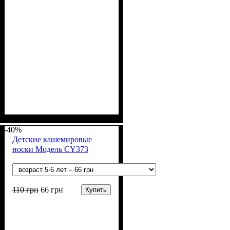
Пол
Материал
Полотно
Цвет
: Мальчик
: Синий
: 2-х нитка (94% х/
: Хлопок, Лайкра
б, 6% лайкра)
-40%
Детские кашемировые
носки Модель CY373
110
грн
66
грн
Купить