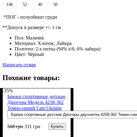
146
52
40
50
*ПОГ - полуобхват груди
**Допуск в размере +/- 1 см
Пол:
Мальчик
Материал:
Хлопок, Лайкра
Полотно:
2-х нитка (94% х/б, 6% лайкра)
Цвет:
Чёрный
Написать отзыв
Похожие товары:
-35%
Брюки спортивные детские
Джогеры Модель 4258-362
Темно-синий I am Ukraine
508
грн
331
грн
Купить