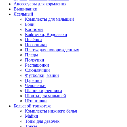
Аксессуары для кормления
Вышиванки
Ясельный
Комплекты для малышей
Боди
Костюмы
Кофточки, Водолазки
Пелёнки
Песочники
Платья для новорожденных
Пледы
Ползунки
Распашонки
Слюнявчики
Футболки, майки
Царапки
Человечки
Шапочки, чепчики
Шорты для малышей
Штанишки
Бельевой трикотаж
Комплекты нижнего белья
Майки
Топы для девочек
Трусы