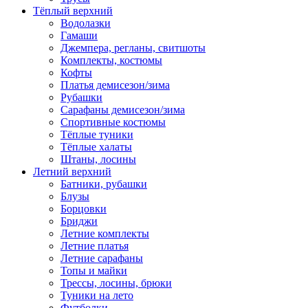
Тёплый верхний
Водолазки
Гамаши
Джемпера, регланы, свитшоты
Комплекты, костюмы
Кофты
Платья демисезон/зима
Рубашки
Сарафаны демисезон/зима
Спортивные костюмы
Тёплые туники
Тёплые халаты
Штаны, лосины
Летний верхний
Батники, рубашки
Блузы
Борцовки
Бриджи
Летние комплекты
Летние платья
Летние сарафаны
Топы и майки
Трессы, лосины, брюки
Туники на лето
Футболки