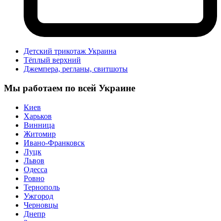
Детский трикотаж Украина
Тёплый верхний
Джемпера, регланы, свитшоты
Мы работаем по всей Украине
Киев
Харьков
Винница
Житомир
Ивано-Франковск
Луцк
Львов
Одесса
Ровно
Тернополь
Ужгород
Черновцы
Днепр