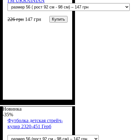
I'M UKRAINIAN
226
грн
147
грн
Купить
Пол
Материал
Полотно
Цвет
: Девочка, Мальчик
: Желтый
: Стрейч-кулир
: Хлопок, Лайкра
(94% х/б, 6% лайкра)
Новинка
-35%
Футболка детская стрейч-
кулир 2320-451 Герб