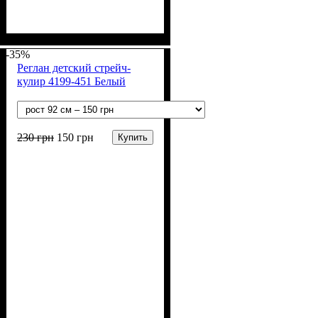
Пол
Материал
Полотно
Цвет
: Мальчик
: Серый
: 3-х нитка
: Хлопок,
Полиэстер
начесная (80% х/б, 20% п/э)
-35%
Реглан детский стрейч-
кулир 4199-451 Белый
230
грн
150
грн
Купить