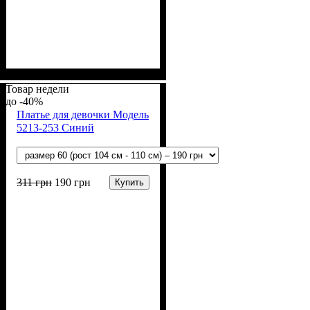
Пол
Материал
Полотно
Цвет
: Девочка
: Молочный
: Стрейч-кулир
: Хлопок, Эластан
(94% х/б, 6% лайкра)
Товар недели
-40%
Платье для девочки Модель
5213-253 Синий
311
грн
190
грн
Купить