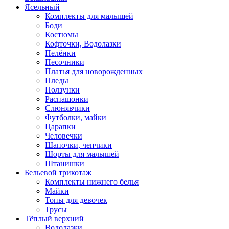
Ясельный
Комплекты для малышей
Боди
Костюмы
Кофточки, Водолазки
Пелёнки
Песочники
Платья для новорожденных
Пледы
Ползунки
Распашонки
Слюнявчики
Футболки, майки
Царапки
Человечки
Шапочки, чепчики
Шорты для малышей
Штанишки
Бельевой трикотаж
Комплекты нижнего белья
Майки
Топы для девочек
Трусы
Тёплый верхний
Водолазки