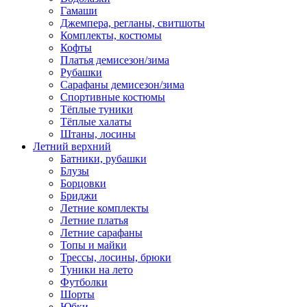
Гамаши
Джемпера, регланы, свитшоты
Комплекты, костюмы
Кофты
Платья демисезон/зима
Рубашки
Сарафаны демисезон/зима
Спортивные костюмы
Тёплые туники
Тёплые халаты
Штаны, лосины
Летний верхний
Батники, рубашки
Блузы
Борцовки
Бриджи
Летние комплекты
Летние платья
Летние сарафаны
Топы и майки
Трессы, лосины, брюки
Туники на лето
Футболки
Шорты
Юбки