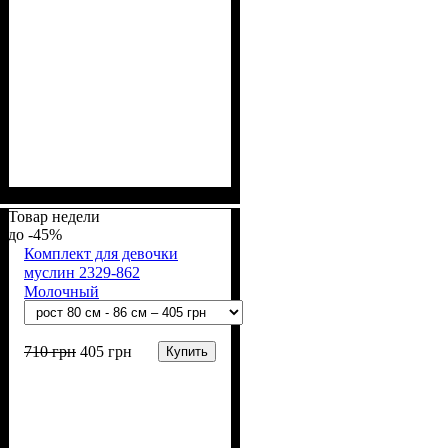
Пол
Материал
Полотно
Цвет
: Девочка
: Розовый
: 2-х нитка (94% х/
: Хлопок, Лайкра
б, 6% лайкра)
Товар недели
-45%
Комплект для девочки
муслин 2329-862
Молочный
710
грн
405
грн
Купить