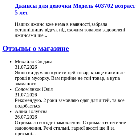
Джинсы для девочки Модель 403702 возраст
5 лет
Наших джинс вже нема в наявності,забрала
останні,пишу відгук під схожим товаром,задоволені
джинсами ще...
Отзывы о магазине
Михайло Слсдаьа
31.07.2026
Якщо ви думали купити цей товар, краще викиньте
гроші в мусорку. Вам прийде не той товар, а купа
зламаного...
Солом'янюк Юлія
31.07.2026
Рекомендую. 2 роки замовляю одяг для дітей, та все
подобається.
Аліна Голубєва
26.07.2026
Отримала сьогодні замовлення. Отримала естетичне
задоволення. Речі стильні, гарної якості ще й за
приємні...