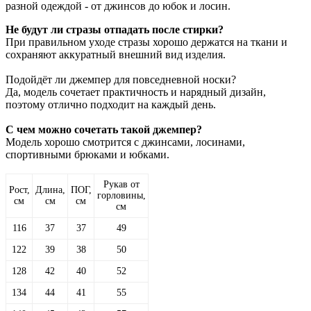
разной одеждой - от джинсов до юбок и лосин.
Не будут ли стразы отпадать после стирки?
При правильном уходе стразы хорошо держатся на ткани и
сохраняют аккуратный внешний вид изделия.
Подойдёт ли джемпер для повседневной носки?
Да, модель сочетает практичность и нарядный дизайн,
поэтому отлично подходит на каждый день.
С чем можно сочетать такой джемпер?
Модель хорошо смотрится с джинсами, лосинами,
спортивными брюками и юбками.
Рукав от
Рост,
Длина,
ПОГ,
горловины,
см
см
см
см
116
37
37
49
122
39
38
50
128
42
40
52
134
44
41
55