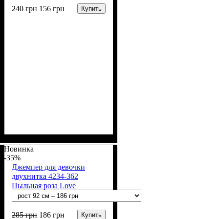
240
грн
156
грн
Купить
Пол
Материал
Полотно
Цвет
: Девочка, Мальчик
: Серый
: 2-х нитка (94% х/
: Хлопок, Лайкра
б, 6% лайкра)
Новинка
-35%
Джемпер для девочки
двухнитка 4234-362
Пыльная роза Love
285
грн
186
грн
Купить