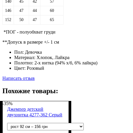
140
45
42
57
146
47
44
60
152
50
47
65
*ПОГ - полуобхват груди
**Допуск в размере +/- 1 см
Пол:
Девочка
Материал:
Хлопок, Лайкра
Полотно:
2-х нитка (94% х/б, 6% лайкра)
Цвет:
Розовый
Написать отзыв
Похожие товары:
-35%
Джемпер детский
двухнитка 4277-362 Серый