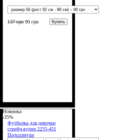
137
грн
90
грн
Купить
Пол
Материал
Полотно
Цвет
: Девочка, Мальчик
: Красный
: Кулир (100% х/б)
: Хлопок
Новинка
-35%
Футболка для девочки
стрейч-кулир 2255-451
Подсолнухи