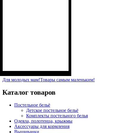
Пол
Материал
Полотно
Цвет
: Девочка
: Розовый
: 2-х нитка (94% х/
: Хлопок, Лайкра
б, 6% лайкра)
Для молодых мам!
Товары самым маленьким!
Каталог товаров
Постельное бельё
Детское постельное бельё
Комплекты постельного белья
Одеяла, полотенца, крыжмы
Аксессуары для кормления
Вышиванки