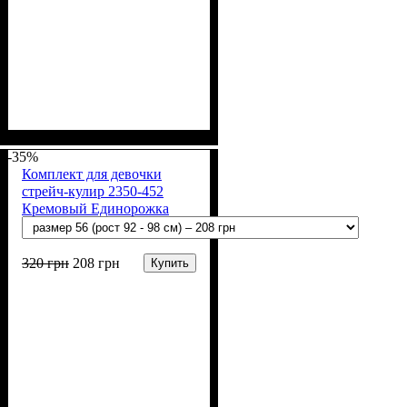
Пол
Материал
Полотно
Цвет
: Девочка
: Молочный,
: Муслин (100%
: Хлопок
хлопок)
Терракотовый
-35%
Комплект для девочки
стрейч-кулир 2350-452
Кремовый Единорожка
320
грн
208
грн
Купить