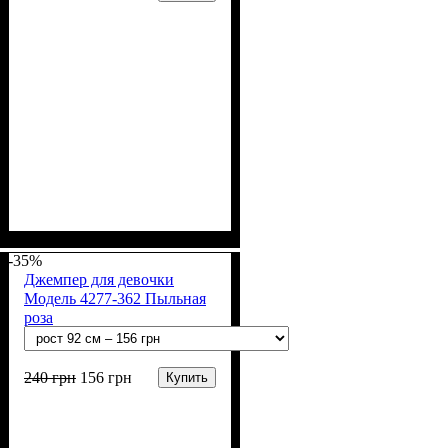
Пол
Материал
Полотно
Цвет
: Девочка
: Розовый
: 2-х нитка (94% х/
: Хлопок, Лайкра
б, 6% лайкра)
-35%
Джемпер для девочки
Модель 4277-362 Пыльная
роза
240
грн
156
грн
Купить