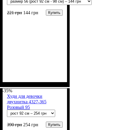
221
грн
144
грн
Купить
Пол
Материал
Полотно
Цвет
: Девочка
: Белый
: Стрейч-кулир
: Хлопок, Эластан
(94% х/б, 6% лайкра)
-35%
Худи для девочки
двухнитка 4327-365
Розовый 95
390
грн
254
грн
Купить