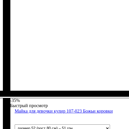
Пол
Материал
Полотно
Цвет
: Девочка
: Голубой
: Рубчик (94% х/б, 6% лайкра)
: Хлопок, Лайкра
-35%
Быстрый просмотр
Майка для девочки кулир 107-023 Божьи коровки