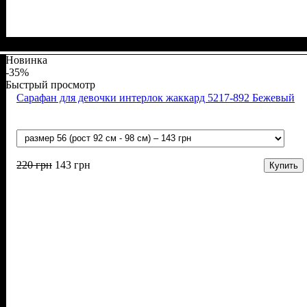
Пол
Материал
Полотно
Цвет
: Девочка
: Коралловый
: Мустанг (100% х/б)
: Хлопок
Новинка
-35%
Быстрый просмотр
Сарафан для девочки интерлок жаккард 5217-892 Бежевый
220
грн
143
грн
Купить