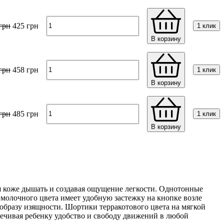
грн
425
грн
1 клик
В корзину
грн
458
грн
1 клик
В корзину
грн
485
грн
1 клик
В корзину
яя коже дышать и создавая ощущение легкости. Однотонные
 молочного цвета имеет удобную застежку на кнопке возле
образу изящности. Шортики терракотового цвета на мягкой
печивая ребенку удобство и свободу движений в любой