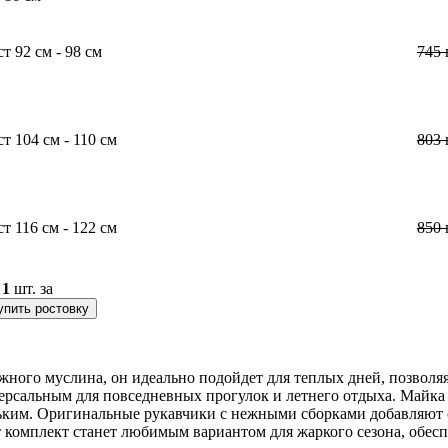
ст 92 см - 98 см
745
ст 104 см - 110 см
803
ст 116 см - 122 см
850
о
1
шт. за
упить ростовку
ежного муслина, он идеально подойдет для теплых дней, позвол
версальным для повседневных прогулок и летнего отдыха. Майка
ньким. Оригинальные рукавчики с нежными сборками добавляют 
т комплект станет любимым вариантом для жаркого сезона, обес