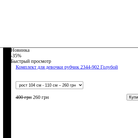
Новинка
-35%
Быстрый просмотр
Комплект для девочки рубчик 2344-902 Голубой
400
грн
260
грн
Купи