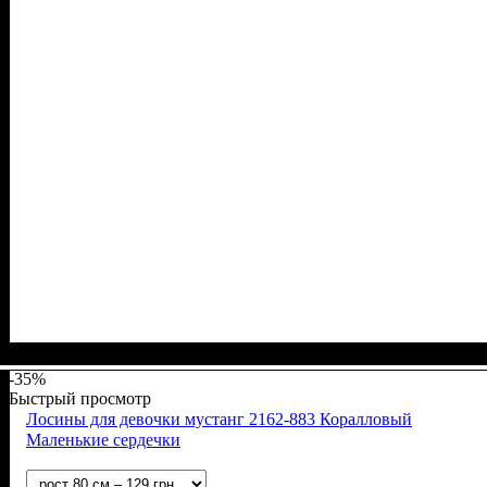
Пол
Материал
Полотно
Цвет
: Девочка
: Коричневый
: Рубчик (94% х/б, 6% лайкра)
: Хлопок, Лайкра
-35%
Быстрый просмотр
Лосины для девочки мустанг 2162-883 Коралловый
Маленькие сердечки