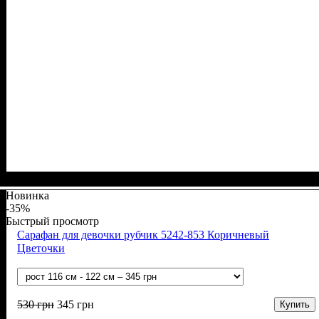
Пол
Материал
Полотно
Цвет
: Девочка
: Бежевый
: Интерлок жаккард (100% х/б)
: Хлопок
Новинка
-35%
Быстрый просмотр
Сарафан для девочки рубчик 5242-853 Коричневый
Цветочки
530
грн
345
грн
Купить