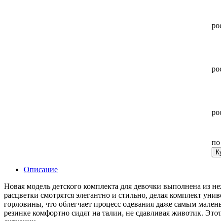
ро
ро
ро
п
К
Описание
Новая модель детского комплекта для девочки выполнена из н
расцветки смотрятся элегантно и стильно, делая комплект уни
горловины, что облегчает процесс одевания даже самым мале
резинке комфортно сидят на талии, не сдавливая животик. Это