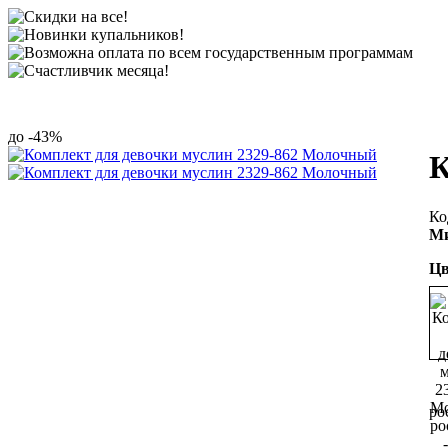
-43%
К
Ми
Цв
ро