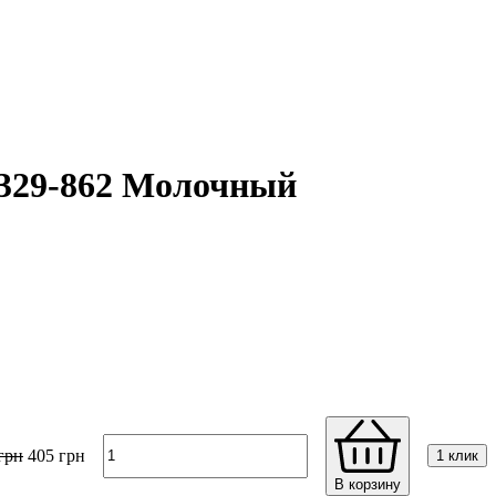
2329-862 Молочный
грн
405
грн
1 клик
В корзину