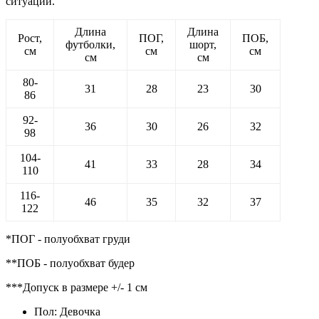
ситуации.
Длина
Длина
Рост,
ПОГ,
ПОБ,
футболки,
шорт,
см
см
см
см
см
80-
31
28
23
30
86
92-
36
30
26
32
98
104-
41
33
28
34
110
116-
46
35
32
37
122
*ПОГ - полуобхват груди
**ПОБ - полуобхват будер
***Допуск в размере +/- 1 см
Пол:
Девочка