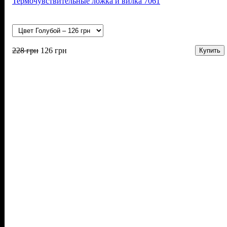
Термочувствительные ложка и вилка 7061
228
грн
126
грн
Купить