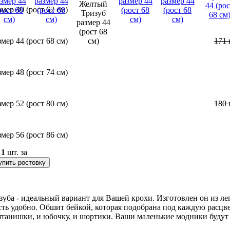
змер 40 (рост 62 см)
змер 44 (рост 68 см)
171
змер 48 (рост 74 см)
змер 52 (рост 80 см)
180
змер 56 (рост 86 см)
о
1
шт. за
упить ростовку
уба - идеальный вариант для Вашей крохи. Изготовлен он из лег
есть удобно. Обшит бейкой, которая подобрана под каждую расцв
 штанишки, и юбочку, и шортики. Ваши маленькие модники будут