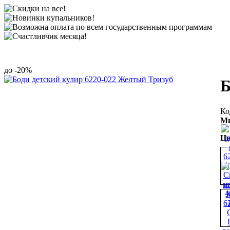
-20%
Б
Ми
Цв