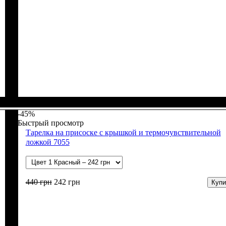
Пол
Материал
Цвет
: Девочка, Мальчик
: Синий, Серый, Молочный, Голубой
: Коттон, Спандекс, Лайкра
-45%
Быстрый просмотр
Тарелка на присоске с крышкой и термочувствительной
ложкой 7055
440
грн
242
грн
Купи