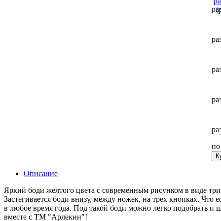
ра
ра
ра
ра
ра
п
К
Описание
Яркий боди желтого цвета с современным рисунком в виде триз
Застегивается боди внизу, между ножек, на трех кнопках. Что 
в любое время года. Под такой боди можно легко подобрать и
вместе с ТМ "Арлекин"!