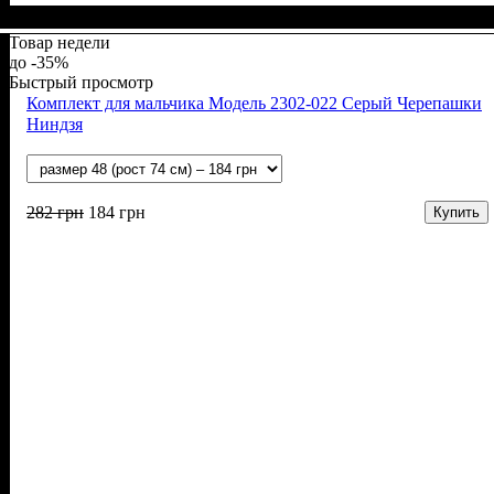
Пол
Материал
Полотно
Цвет
: Девочка
: Розовый, Синий
: Джинс, Стрейч-кулир (94% х/б, 6% лайкра)
: Хлопок, Лайкра
Товар недели
-35%
Быстрый просмотр
Комплект для мальчика Модель 2302-022 Серый Черепашки
Ниндзя
282
грн
184
грн
Купить