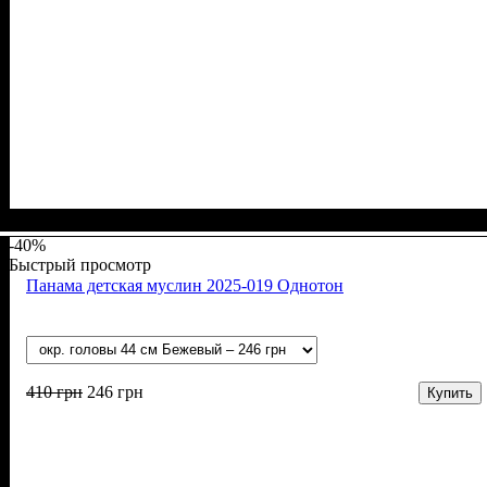
Пол
Материал
Полотно
Цвет
: Мальчик
: Серый, Синий
: Кулир (100% х/б)
: Хлопок
-40%
Быстрый просмотр
Панама детская муслин 2025-019 Однотон
410
грн
246
грн
Купить