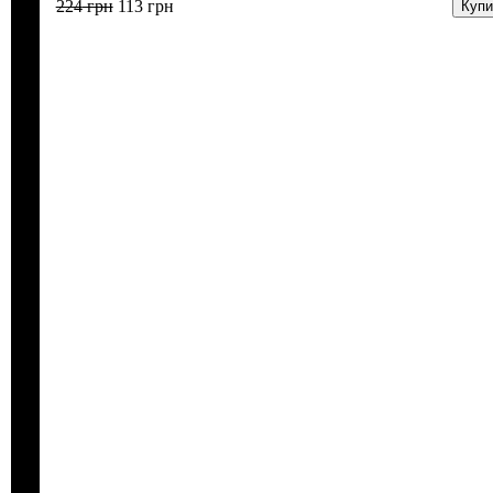
224
грн
113
грн
Купи