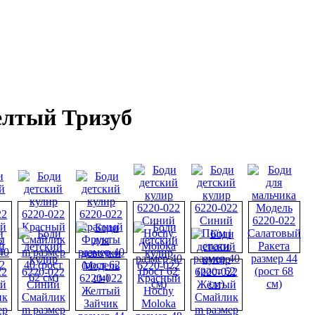
елтый Тризуб