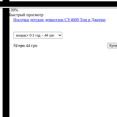
Пол
Материал
Полотно
Цвет
: Мальчик
: Голубой
: Стрейч-кулир (94% х/б, 6% лайкра)
: Хлопок, Лайкра
-39%
Быстрый просмотр
Носочки детские демисезон CY4009 Том и Джерри
72
грн
44
грн
Купи