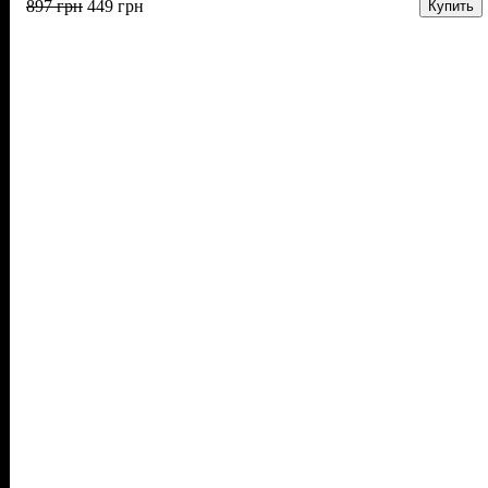
897
грн
449
грн
Купить