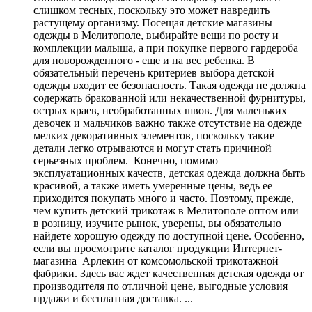
слишком тесных, поскольку это может навредить
растущему организму. Посещая детские магазины
одежды в Мелитополе, выбирайте вещи по росту и
комплекции малыша, а при покупке первого гардероба
для новорожденного - еще и на вес ребенка. В
обязательный перечень критериев выбора детской
одежды входит ее безопасность. Такая одежда не должна
содержать бракованной или некачественной фурнитуры,
острых краев, необработанных швов. Для маленьких
девочек и мальчиков важно также отсутствие на одежде
мелких декоративных элементов, поскольку такие
детали легко отрываются и могут стать причиной
серьезных проблем. Конечно, помимо
эксплуатационных качеств, детская одежда должна быть
красивой, а также иметь умеренные цены, ведь ее
приходится покупать много и часто. Поэтому, прежде,
чем купить детский трикотаж в Мелитополе оптом или
в розницу, изучите рынок, уверены, вы обязательно
найдете хорошую одежду по доступной цене. Особенно,
если вы просмотрите каталог продукции Интернет-
магазина Арлекин от комсомольской трикотажной
фабрики. Здесь вас ждет качественная детская одежда от
производителя по отличной цене, выгодные условия
прдажи и бесплатная доставка. ...