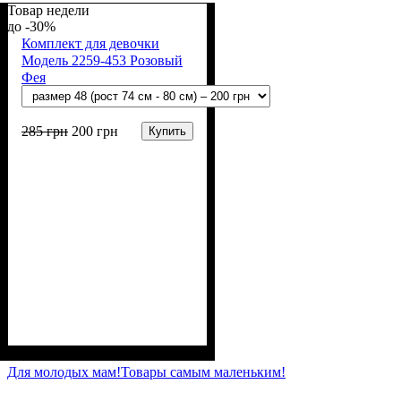
(94% х/б, 6% лайкра)
Товар недели
-30%
Комплект для девочки
Модель 2259-453 Розовый
Фея
285
грн
200
грн
Купить
Пол
Материал
Полотно
Цвет
: Девочка
: Розовый
: Стрейч-кулир
: Хлопок, Лайкра
(94% х/б, 6% лайкра)
Для молодых мам!
Товары самым маленьким!