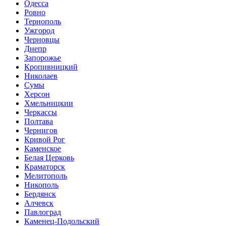
Одесса
Ровно
Тернополь
Ужгород
Черновцы
Днепр
Запорожье
Кропивницкий
Николаев
Сумы
Херсон
Хмельницкии
Черкассы
Полтава
Чернигов
Кривой Рог
Каменское
Белая Церковь
Краматорск
Мелитополь
Никополь
Бердянск
Алчевск
Павлоград
Каменец-Подольский