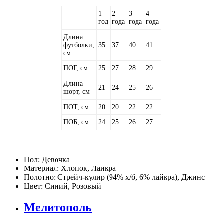
1
2
3
4
год
года
года
года
Длина
футболки,
35
37
40
41
см
ПОГ, см
25
27
28
29
Длина
21
24
25
26
шорт, см
ПОТ, см
20
20
22
22
ПОБ, см
24
25
26
27
Пол:
Девочка
Материал:
Хлопок, Лайкра
Полотно:
Стрейч-кулир (94% х/б, 6% лайкра), Джинс
Цвет:
Синий, Розовый
Мелитополь