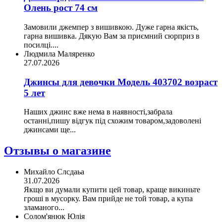
Олень рост 74 см
Замовили джемпер з вишивкою. Дуже гарна якість,
гарна вишивка. Дякую Вам за приємний сюрприз в
посилці....
Людмила Маляренко
27.07.2026
Джинсы для девочки Модель 403702 возраст
5 лет
Наших джинс вже нема в наявності,забрала
останні,пишу відгук під схожим товаром,задоволені
джинсами ще...
Отзывы о магазине
Михайло Слсдаьа
31.07.2026
Якщо ви думали купити цей товар, краще викиньте
гроші в мусорку. Вам прийде не той товар, а купа
зламаного...
Солом'янюк Юлія