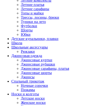
Летние комплекты
Летние платья
Летние сарафаны
Топы и майки
Трессы, лосины, брюки
Туники на лето
Футболки
Шорты
Юбки
Детские купальники, плавки
Школа
Школьные аксессуары
Рюкзаки
Джинсовая одежда
Джинсовые куртки
Джинсовые рубашки
Джинсовые сарафаны, платья
Джинсовые шорты
Джинсы
Спальный трикотаж
Ночные сорочки
Пижамы
Носки и колготы
Детские носки
Женские носки