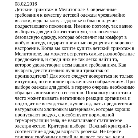
08.02.2016
Детский трикотаж в Мелитополе Современные
требования к качеству детской одежды чрезвычайно
высоки, ведь на кону - здоровье и благополучие
подрастающего поколения. Именно поэтому, так важно
выбирать для детей качественную, экологически
безопасную одежду, которая обеспечит им комфорт в
любую погоду, подарит приятные ощущения и хорошее
настроение. Когда вы хотите купить детский трикотаж в
Мелитополе, вы можете встретить самые разнообразные
предложения, и среди них не так легко найти то,
которое удовлетворит всем вашим требованиям. Как
выбрать действительно лучший трикотаж от
производителя? Для этого следует довериться не только
интуиции, но и вполне практичным соображениям. При
выборе одежды для детей, в первую очередь необходимо
обращать внимание на ее состав. Поскольку синтетика
часто может вызвать негативные реакции организма и
подходит не всем деткам, лучше отдавать предпочтение
натуральным хлопковым материалам, которые хорошо
пропускают воздух, способствуют нормальной
терморегуляции тела, не накапливают статическое
электричество. Критерии выбора: Важный критерий -
соответствие одежды возрасту ребенка. Не берите
слишком свободных вещей на вырост, так же, как и