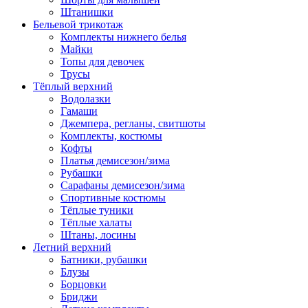
Штанишки
Бельевой трикотаж
Комплекты нижнего белья
Майки
Топы для девочек
Трусы
Тёплый верхний
Водолазки
Гамаши
Джемпера, регланы, свитшоты
Комплекты, костюмы
Кофты
Платья демисезон/зима
Рубашки
Сарафаны демисезон/зима
Спортивные костюмы
Тёплые туники
Тёплые халаты
Штаны, лосины
Летний верхний
Батники, рубашки
Блузы
Борцовки
Бриджи