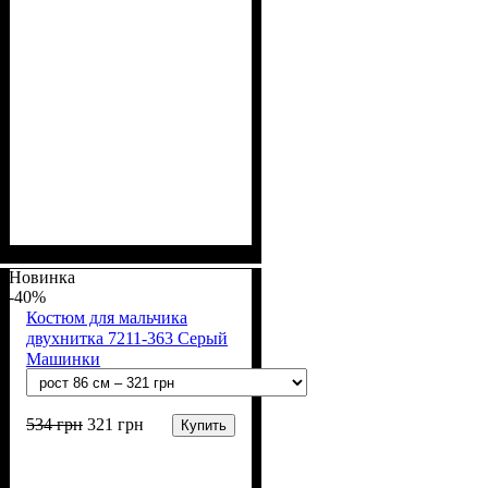
Пол
Материал
Полотно
Цвет
: Мальчик
: Голубой
: Стрейч-кулир
: Хлопок, Лайкра
(94% х/б, 6% лайкра)
Новинка
-40%
Костюм для мальчика
двухнитка 7211-363 Серый
Машинки
534
грн
321
грн
Купить