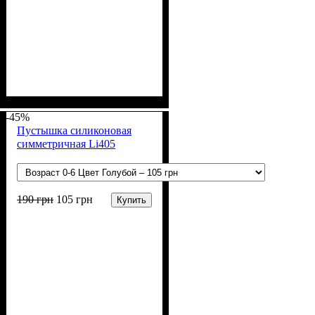
Пол
Материал
Цвет
: Девочка, Мальчик
: Бежевый, Молочный,
: Коттон,
Спандекс, Лайкра
Серый, Чёрный
-45%
Пустышка силиконовая
симметричная Li405
190
грн
105
грн
Купить