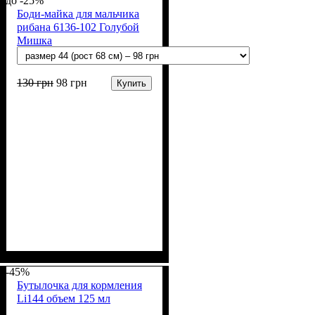
-25%
Боди-майка для мальчика
рибана 6136-102 Голубой
Мишка
130
грн
98
грн
Купить
Пол
Материал
Полотно
Цвет
: Мальчик
: Голубой
: Рибана (100% х/б)
: Хлопок
-45%
Бутылочка для кормления
Li144 объем 125 мл