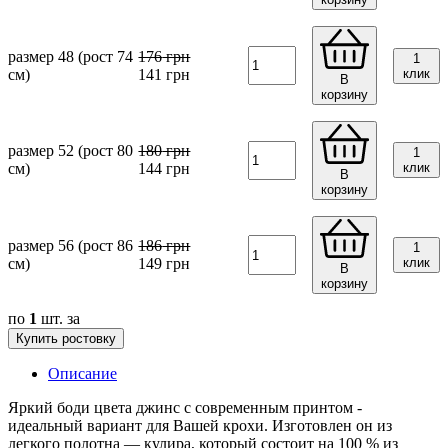
размер 48 (рост 74
176
грн
1
см)
141
грн
клик
В
корзину
размер 52 (рост 80
180
грн
1
см)
144
грн
клик
В
корзину
размер 56 (рост 86
186
грн
1
см)
149
грн
клик
В
корзину
по
1
шт. за
Купить ростовку
Описание
Яркий боди цвета джинс с современным принтом -
идеальный вариант для Вашей крохи. Изготовлен он из
легкого полотна — кулира, который состоит на 100 % из