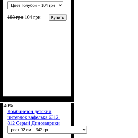
188
грн
104
грн
Купить
Пол
Материал
Цвет
: Мальчик
: Голубой
: Полипропилен,
Силикон
-40%
Комбинезон детский
интерлок вафелька 6312-
812 Серый Динозаврики