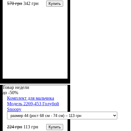
570
грн
342
грн
Купить
Пол
Материал
Полотно
Цвет
: Девочка, Мальчик
: Серый
: Интерлок
: Хлопок
вафелька (100% хлопок)
Товар недели
-50%
Комплект для мальчика
Модель 2269-453 Голубой
Snoopy
224
грн
113
грн
Купить