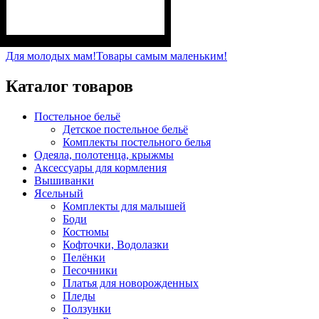
Пол
Материал
Полотно
Цвет
: Девочка, Мальчик
: Синий
: Стрейч-кулир
: Хлопок, Лайкра
(94% х/б, 6% лайкра)
Для молодых мам!
Товары самым маленьким!
Каталог товаров
Постельное бельё
Детское постельное бельё
Комплекты постельного белья
Одеяла, полотенца, крыжмы
Аксессуары для кормления
Вышиванки
Ясельный
Комплекты для малышей
Боди
Костюмы
Кофточки, Водолазки
Пелёнки
Песочники
Платья для новорожденных
Пледы
Ползунки