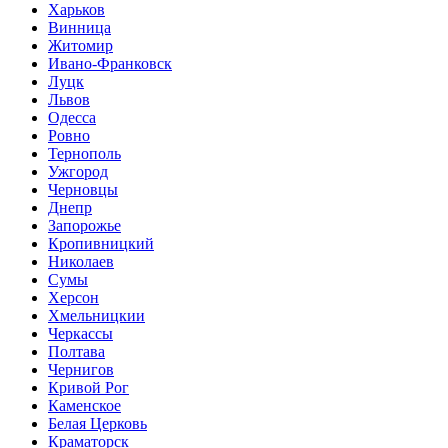
Харьков
Винница
Житомир
Ивано-Франковск
Луцк
Львов
Одесса
Ровно
Тернополь
Ужгород
Черновцы
Днепр
Запорожье
Кропивницкий
Николаев
Сумы
Херсон
Хмельницкии
Черкассы
Полтава
Чернигов
Кривой Рог
Каменское
Белая Церковь
Краматорск