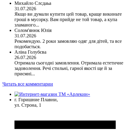
Михайло Слсдаьа
31.07.2026
Якщо ви думали купити цей товар, краще викиньте
гроші в мусорку. Вам прийде не той товар, а купа
зламаного...
Солом'янюк Юлія
31.07.2026
Рекомендую. 2 роки замовляю одяг для дітей, та все
подобається.
Аліна Голубєва
26.07.2026
Отримала сьогодні замовлення. Отримала естетичне
задоволення. Речі стильні, гарної якості ще й за
приємні...
Читать все комментарии
г. Горишние Плавни,
ул. Строна, 1