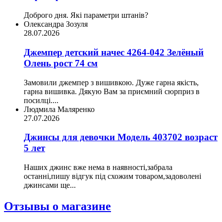
Доброго дня. Які параметри штанів?
Олександра Зозуля
28.07.2026
Джемпер детский начес 4264-042 Зелёный
Олень рост 74 см
Замовили джемпер з вишивкою. Дуже гарна якість,
гарна вишивка. Дякую Вам за приємний сюрприз в
посилці....
Людмила Маляренко
27.07.2026
Джинсы для девочки Модель 403702 возраст
5 лет
Наших джинс вже нема в наявності,забрала
останні,пишу відгук під схожим товаром,задоволені
джинсами ще...
Отзывы о магазине