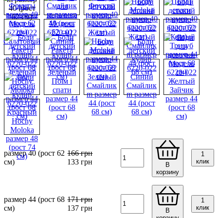
размер 40 (рост 62
166
грн
1
см)
133
грн
клик
В
корзину
размер 44 (рост 68
171
грн
1
см)
137
грн
клик
В
корзину