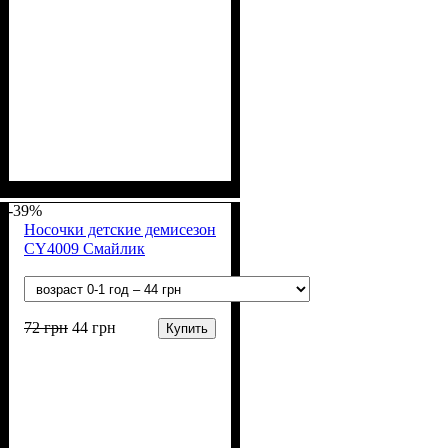
Пол
Материал
Полотно
Цвет
: Мальчик
: Серый
: 2-х нитка (94% х/
: Хлопок, Лайкра
б, 6% лайкра)
-39%
Носочки детские демисезон
CY4009 Смайлик
72
грн
44
грн
Купить