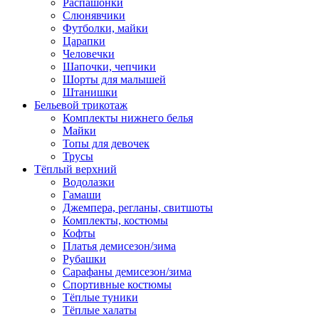
Распашонки
Слюнявчики
Футболки, майки
Царапки
Человечки
Шапочки, чепчики
Шорты для малышей
Штанишки
Бельевой трикотаж
Комплекты нижнего белья
Майки
Топы для девочек
Трусы
Тёплый верхний
Водолазки
Гамаши
Джемпера, регланы, свитшоты
Комплекты, костюмы
Кофты
Платья демисезон/зима
Рубашки
Сарафаны демисезон/зима
Спортивные костюмы
Тёплые туники
Тёплые халаты