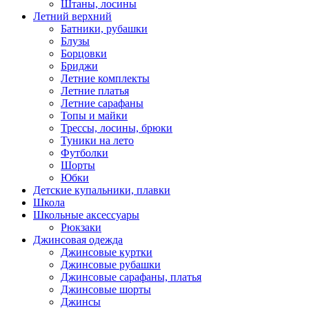
Штаны, лосины
Летний верхний
Батники, рубашки
Блузы
Борцовки
Бриджи
Летние комплекты
Летние платья
Летние сарафаны
Топы и майки
Трессы, лосины, брюки
Туники на лето
Футболки
Шорты
Юбки
Детские купальники, плавки
Школа
Школьные аксессуары
Рюкзаки
Джинсовая одежда
Джинсовые куртки
Джинсовые рубашки
Джинсовые сарафаны, платья
Джинсовые шорты
Джинсы