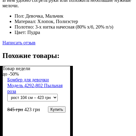
В нём удобно согреть руки или положить небольшие нужные
мелочи.
Пол:
Девочка, Мальчик
Материал:
Хлопок, Полиэстер
Полотно:
3-х нитка начесная (80% х/б, 20% п/э)
Цвет:
Пудра
Написать отзыв
Похожие товары:
Товар недели
-50%
Бомбер для девочки
Модель 4292-802 Пыльная
роза
845
грн
423
грн
Купить