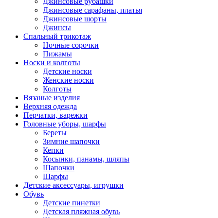
Джинсовые рубашки
Джинсовые сарафаны, платья
Джинсовые шорты
Джинсы
Спальный трикотаж
Ночные сорочки
Пижамы
Носки и колготы
Детские носки
Женские носки
Колготы
Вязаные изделия
Верхняя одежда
Перчатки, варежки
Головные уборы, шарфы
Береты
Зимние шапочки
Кепки
Косынки, панамы, шляпы
Шапочки
Шарфы
Детские аксессуары, игрушки
Обувь
Детские пинетки
Детская пляжная обувь