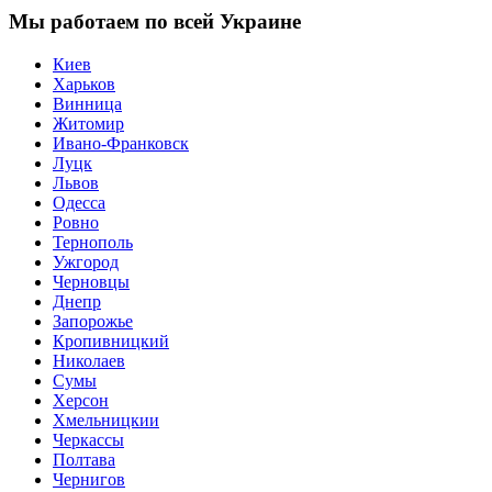
Мы работаем по всей Украине
Киев
Харьков
Винница
Житомир
Ивано-Франковск
Луцк
Львов
Одесса
Ровно
Тернополь
Ужгород
Черновцы
Днепр
Запорожье
Кропивницкий
Николаев
Сумы
Херсон
Хмельницкии
Черкассы
Полтава
Чернигов