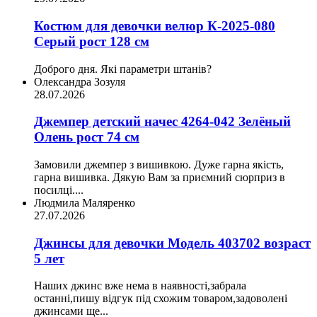
Костюм для девочки велюр К-2025-080
Серый рост 128 см
Доброго дня. Які параметри штанів?
Олександра Зозуля
28.07.2026
Джемпер детский начес 4264-042 Зелёный
Олень рост 74 см
Замовили джемпер з вишивкою. Дуже гарна якість,
гарна вишивка. Дякую Вам за приємний сюрприз в
посилці....
Людмила Маляренко
27.07.2026
Джинсы для девочки Модель 403702 возраст
5 лет
Наших джинс вже нема в наявності,забрала
останні,пишу відгук під схожим товаром,задоволені
джинсами ще...