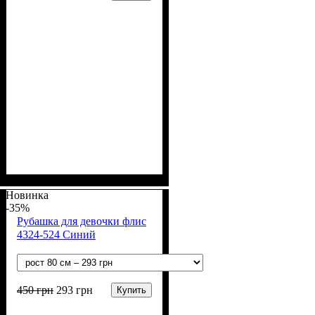
Пол
Материал
Полотно
Цвет
: Мальчик
: Розовый
: Кулир (100% х/б)
: Хлопок
Новинка
-35%
Рубашка для девочки флис
4324-524 Синий
450
грн
293
грн
Купить