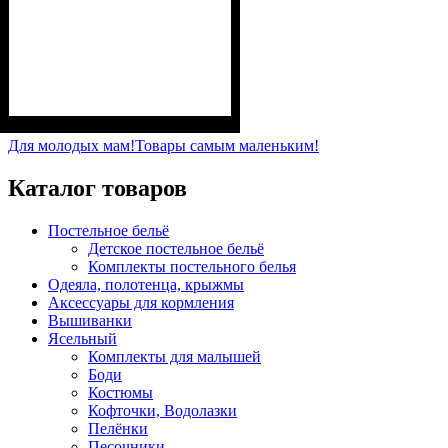
Пол
Материал
Полотно
Цвет
: Девочка
: Молочный, Мятный,
: Стрейч-кулир
: Хлопок, Лайкра
(94% х/б, 6% лайкра)
Персиковый, Пудра,
Для молодых мам!
Товары самым маленьким!
Розовый, Сиреневый
Каталог товаров
Постельное бельё
Детское постельное бельё
Комплекты постельного белья
Одеяла, полотенца, крыжмы
Аксессуары для кормления
Вышиванки
Ясельный
Комплекты для малышей
Боди
Костюмы
Кофточки, Водолазки
Пелёнки
Песочники