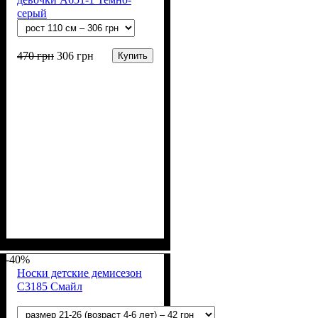
серый
470
грн
306
грн
Купить
Пол
Материал
Полотно
Цвет
: Девочка
: Серый
: Трикотаж на меху
: Коттон,
Спандекс, Эластан
(97%-полиэстер, 3%-
-40%
эластан)
Носки детские демисезон
С3185 Смайл