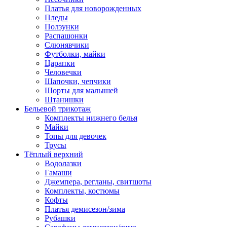
Платья для новорожденных
Пледы
Ползунки
Распашонки
Слюнявчики
Футболки, майки
Царапки
Человечки
Шапочки, чепчики
Шорты для малышей
Штанишки
Бельевой трикотаж
Комплекты нижнего белья
Майки
Топы для девочек
Трусы
Тёплый верхний
Водолазки
Гамаши
Джемпера, регланы, свитшоты
Комплекты, костюмы
Кофты
Платья демисезон/зима
Рубашки