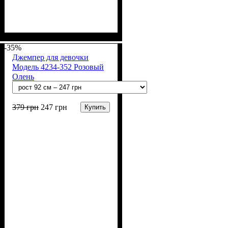
Пол
Материал
Полотно
Цвет
: Девочка
: Розовый
: 2-х нитка (94% х/
: Хлопок, Лайкра
б, 6% лайкра)
-35%
Джемпер для девочки
Модель 4234-352 Розовый
Олень
379
грн
247
грн
Купить