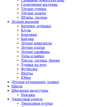
Сарафаны демисезон/зима
Спортивные костюмы
Тёплые туники
Тёплые халаты
Штаны, лосины
Летний верхний
Батники, рубашки
Блузы
Борцовки
Бриджи
Летние комплекты
Летние платья
Летние сарафаны
Топы и майки
Трессы, лосины, брюки
Туники на лето
Футболки
Шорты
Юбки
Детские купальники, плавки
Школа
Школьные аксессуары
Рюкзаки
Джинсовая одежда
Джинсовые куртки