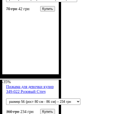
70
грн
42
грн
Купить
Пол
Материал
Цвет
: Девочка, Мальчик
: Серый, Бежевый,
: Полиамид,
Коттон, Лайкра
Молочный, Розовый,
-35%
Фиолетовый
Пижама для девочки кулир
349-022 Розовый Стич
360
грн
234
грн
Купить