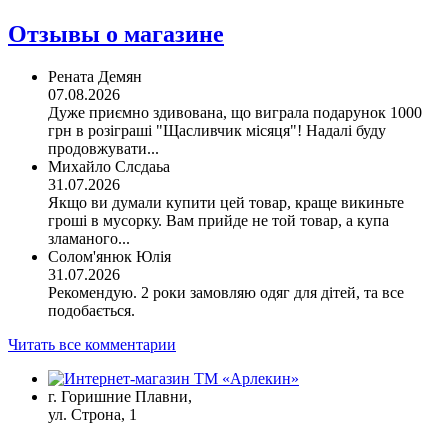
Отзывы о магазине
Рената Демян
07.08.2026
Дуже приємно здивована, що виграла подарунок 1000
грн в розіграші "Щасливчик місяця"! Надалі буду
продовжувати...
Михайло Слсдаьа
31.07.2026
Якщо ви думали купити цей товар, краще викиньте
гроші в мусорку. Вам прийде не той товар, а купа
зламаного...
Солом'янюк Юлія
31.07.2026
Рекомендую. 2 роки замовляю одяг для дітей, та все
подобається.
Читать все комментарии
г. Горишние Плавни,
ул. Строна, 1