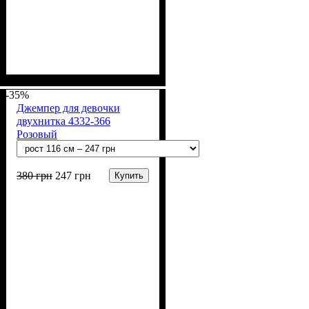
Пол
Материал
Полотно
Цвет
: Девочка
: Розовый
: Рубчик (94% х/б,
: Хлопок, Лайкра
6% лайкра)
-35%
Джемпер для девочки
двухнитка 4332-366
Розовый
380
грн
247
грн
Купить