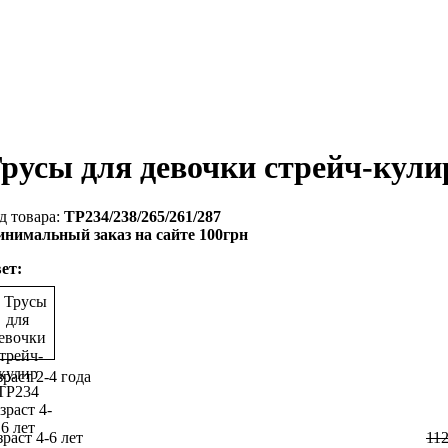
русы для девочки стрейч-кули
ТР234/238/265/261/287
нимальный заказ на сайте 100грн
ет:
зраст 2-4 года
зраст 4-6 лет
11