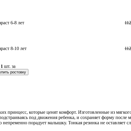
зраст 6-8 лет
11
зраст 8-10 лет
11
о
1
шт. за
упить ростовку
ких принцесс, которые ценят комфорт. Изготовленные из мягког
, подстраиваясь под движения ребенка, и сохраняет форму посл
 непременно порадует малышку. Тонкая резинка не оставляет сл