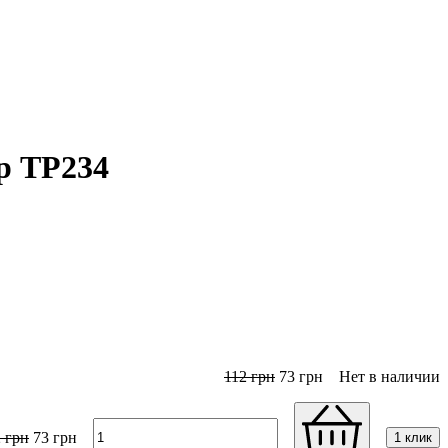
р ТР234
112
грн
73
грн
Нет в наличии
2
грн
73
грн
1 клик