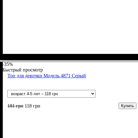
Пол
Материал
: Девочка
: Полиамид, Спандекс, Хлопок
-35%
Быстрый просмотр
Топ для девочки Модель 4871 Серый
181
грн
118
грн
Купить