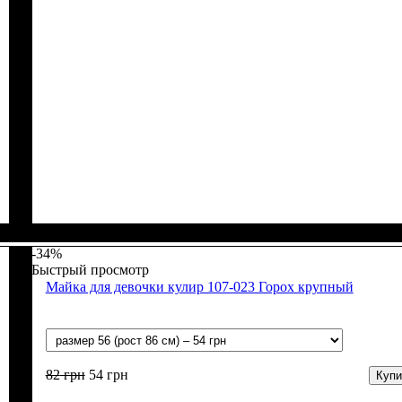
Пол
Материал
Цвет
: Девочка
: Розовый, Молочный, Синий, Чёрный
: Полиамид, Хлопок, Лайкра
-34%
Быстрый просмотр
Майка для девочки кулир 107-023 Горох крупный
82
грн
54
грн
Купи