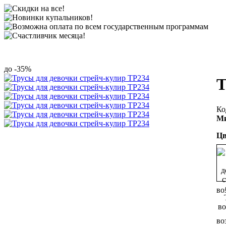
-35%
Т
Ми
Цв
во
во