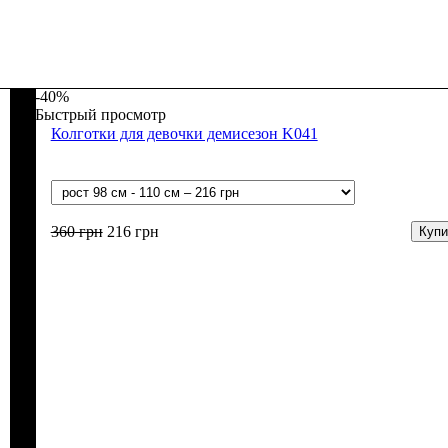
-40%
Быстрый просмотр
Колготки для девочки демисезон K041
360
грн
216
грн
Купи