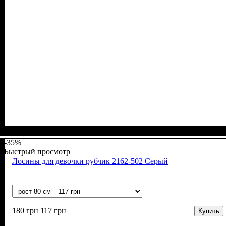
Пол
Материал
Полотно
Цвет
: Девочка
: Розовый
: Рубчик (94% х/б, 6% лайкра)
: Хлопок, Лайкра
-35%
Быстрый просмотр
Лосины для девочки рубчик 2162-502 Серый
180
грн
117
грн
Купить