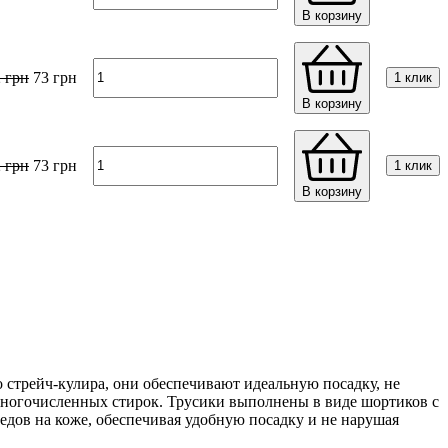
В корзину
2
грн
73
грн
1 клик
В корзину
2
грн
73
грн
1 клик
В корзину
о стрейч-кулира, они обеспечивают идеальную посадку, не
е многочисленных стирок. Трусики выполнены в виде шортиков с
едов на коже, обеспечивая удобную посадку и не нарушая